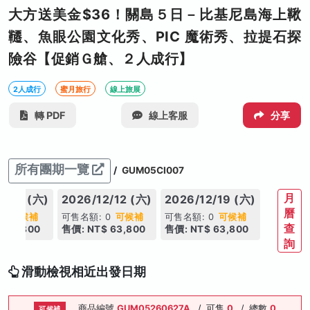
大方送美金$36！關島５日－比基尼島海上鞦
韆、魚眼公園文化秀、PIC 魔術秀、拉提石探
險谷【促銷Ｇ艙、２人成行】
2人成行
蜜月旅行
線上旅展
轉 PDF
線上客服
分享
所有團期一覽
/
GUM05CI007
月
2/05 (六)
2026/12/12 (六)
2026/12/19 (六)
曆
 0
可候補
可售名額: 0
可候補
可售名額: 0
可候補
查
 63,800
售價: NT$ 63,800
售價: NT$ 63,800
詢
滑動檢視相近出發日期
商品編號
GUM05260627A
/
可售
0
/
總數
0
可候補