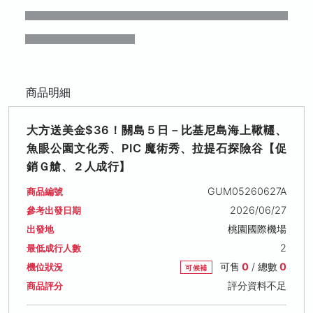
商品明細
大方送美金$36！關島５日－比基尼島海上鞦韆、
魚眼公園文化秀、PIC 魔術秀、拉提石探險谷【促
銷Ｇ艙、２人成行】
GUM05260627A
商品編號
2026/06/27
參考出發日期
桃園國際機場
出發地
2
最低成行人數
可售
0
/ 總數
0
機位狀況
可候補
評分資料不足
商品評分