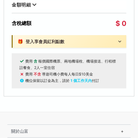
金額明細
$ 0
含稅總額
🎁
登入享會員紅利點數
費用
含
報價國際機票、兩地機場稅、機場接送、行程標
註餐食、2人一室住宿
費用
不含
導遊司機小費每人每日$10美金
機位保留以訂金為主，請於
1 個工作天內
付訂
關於山富