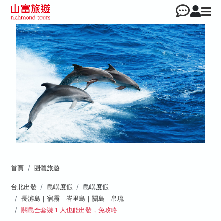
首頁
團體旅遊
台北出發
島嶼度假
島嶼度假
長灘島｜宿霧｜峇里島｜關島｜帛琉
關島全套裝１人也能出發，免攻略