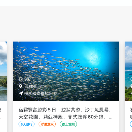
5天
印尼
桃園國際機場出發
、
峇里島能量淨化５日－音療+熱石按摩、阿育
資
吠陀脈輪療法、瑜珈+Lulur Spa 每日一課容
光煥發、蔬食優選【2人成行】
2人成行
SPA按摩
自然生態