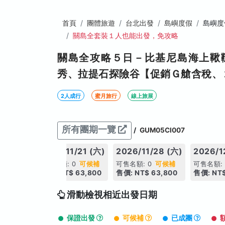
首頁
團體旅遊
台北出發
島嶼度假
島嶼度
關島全套裝１人也能出發，免攻略
關島全攻略５日－比基尼島海上鞦韆
秀、拉提石探險谷【促銷Ｇ艙含稅、
2人成行
蜜月旅行
線上旅展
所有團期一覽
/
GUM05CI007
/14 (六)
2026/11/21 (六)
2026/11/28 (六)
2026/1
0
可候補
可售名額: 0
可候補
可售名額: 0
可候補
可售名額:
63,800
售價: NT$ 63,800
售價: NT$ 63,800
售價: NT$
滑動檢視相近出發日期
保證出發
可候補
已成團