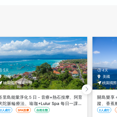
4天
5天
美國
美國
桃園國際機場出發
桃園國際
關島樂享４日－比基尼島海上鞦韆、海豚遊
關島輕鬆
蹤、香蕉船水上摩托車、魚眼公園文化秀、
選度假酒
PIC 魔術秀【促銷Ｇ艙含機場稅、２人成行】
含機場稅
2人成行
線上旅展
２人成行
2人成行