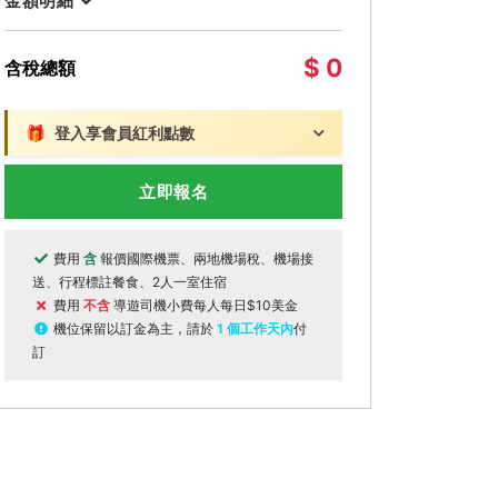
金額明細
$ 0
含稅總額
🎁
登入享會員紅利點數
立即報名
費用
含
報價國際機票、兩地機場稅、機場接
送、行程標註餐食、2人一室住宿
費用
不含
導遊司機小費每人每日$10美金
機位保留以訂金為主，請於
1 個工作天內
付
訂