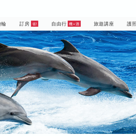
遊輪
訂房
自由行
旅遊講座
護
省!
機+酒