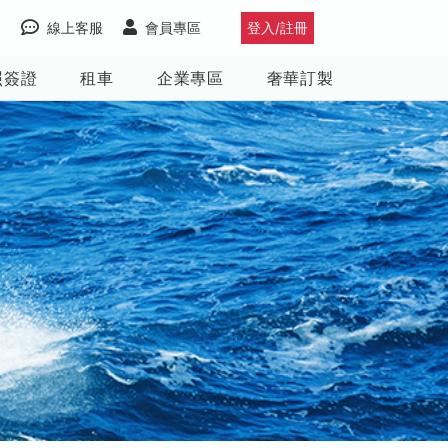
線上客服
會員專區
登入/註冊
照簽證
租車
企業專區
奢華訂製