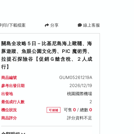
列印/下載檔案
分享
線上客服
關島全攻略５日－比基尼島海上鞦韆、海
豚遊蹤、魚眼公園文化秀、PIC 魔術秀、
拉提石探險谷【促銷Ｇ艙含稅、２人成
行】
GUM05261219A
商品編號
2026/12/19
參考出發日期
桃園國際機場
出發地
2
最低成行人數
可售
0
/ 總數
0
機位狀況
可候補
評分資料不足
商品評分