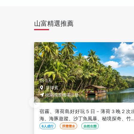
山富精選推薦
5天
菲律賓
桃園國際機場出發
３晚２次出
宿霧豐富鯨彩５日－鯨鯊共游、沙丁魚風暴
探奇、竹筏
天空花園、莉亞神殿、菲式按摩60分鐘、
人成行】
生堂島浮潛樂【６人成行】
6人成行
浮潛潛水
線上旅展