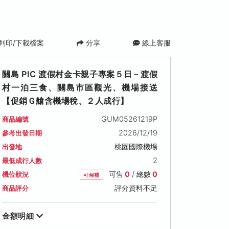
列印/下載檔案
分享
線上客服
關島 PIC 渡假村金卡親子專案５日－渡假
村一泊三食、關島市區觀光、機場接送
【促銷Ｇ艙含機場稅、２人成行】
GUM05261219P
商品編號
2026/12/19
參考出發日期
桃園國際機場
出發地
2
最低成行人數
可售
0
/ 總數
0
機位狀況
可候補
評分資料不足
商品評分
金額明細