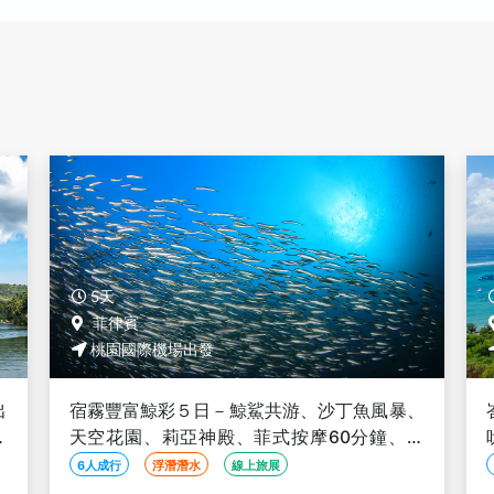
5天
印尼
桃園國際機場出發
、
峇里島能量淨化５日－音療+熱石按摩、阿育
資
吠陀脈輪療法、瑜珈+Lulur Spa 每日一課容
光煥發、蔬食優選【2人成行】
2人成行
SPA按摩
自然生態