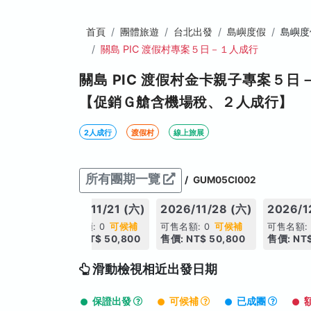
首頁
團體旅遊
台北出發
島嶼度假
島嶼度
關島 PIC 渡假村專案５日－１人成行
關島 PIC 渡假村金卡親子專案５
【促銷Ｇ艙含機場稅、２人成行】
2人成行
渡假村
線上旅展
所有團期一覽
/
GUM05CI002
/14 (六)
2026/11/21 (六)
2026/11/28 (六)
2026/1
0
可候補
可售名額: 0
可候補
可售名額: 0
可候補
可售名額:
50,800
售價: NT$ 50,800
售價: NT$ 50,800
售價: NT$
滑動檢視相近出發日期
保證出發
可候補
已成團