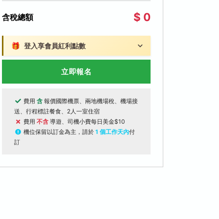
$ 0
含稅總額
🎁
登入享會員紅利點數
立即報名
費用
含
報價國際機票、兩地機場稅、機場接
送、行程標註餐食、2人一室住宿
費用
不含
導遊、司機小費每日美金$10
機位保留以訂金為主，請於
1 個工作天內
付
訂