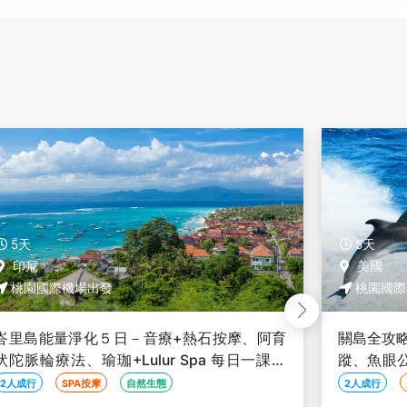
5天
5天
美國
美國
桃園國際機場出發
桃園國際
關島全攻略５日－比基尼島海上鞦韆、海豚遊
關島輕鬆
蹤、魚眼公園文化秀、PIC 魔術秀、拉提石探
選度假酒
險谷【促銷Ｇ艙含稅、２人成行】
含機場稅
2人成行
蜜月旅行
線上旅展
2人成行