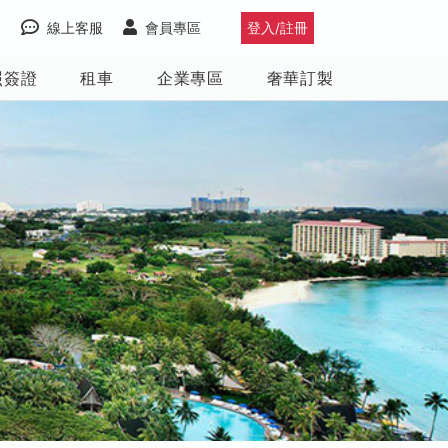
線上客服
會員專區
登入/註冊
照簽證
租車
企業專區
奢華訂製