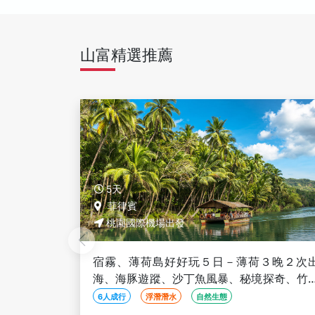
山富精選推薦
5天
菲律賓
桃園國際機場出發
３晚２次出
宿霧豐富鯨彩５日－鯨鯊共游、沙丁魚風暴
探奇、竹筏
天空花園、莉亞神殿、菲式按摩60分鐘、
人成行】
生堂島浮潛樂【６人成行】
6人成行
浮潛潛水
線上旅展