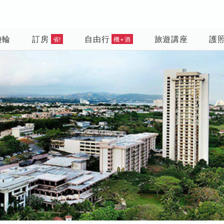
遊輪
訂房
自由行
旅遊講座
護
省!
機+酒