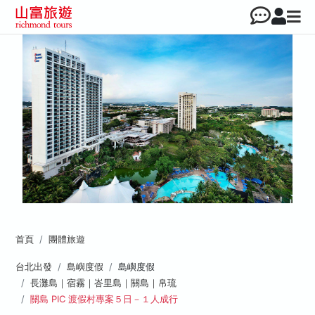
首頁
團體旅遊
台北出發
島嶼度假
島嶼度假
長灘島｜宿霧｜峇里島｜關島｜帛琉
關島 PIC 渡假村專案５日－１人成行