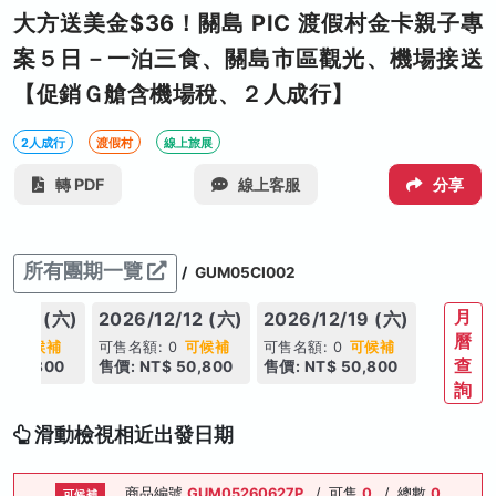
大方送美金$36！關島 PIC 渡假村金卡親子專
案５日－一泊三食、關島市區觀光、機場接送
【促銷Ｇ艙含機場稅、２人成行】
2人成行
渡假村
線上旅展
轉 PDF
線上客服
分享
所有團期一覽
/
GUM05CI002
月
2/05 (六)
2026/12/12 (六)
2026/12/19 (六)
曆
 0
可候補
可售名額: 0
可候補
可售名額: 0
可候補
查
 50,800
售價: NT$ 50,800
售價: NT$ 50,800
詢
滑動檢視相近出發日期
商品編號
GUM05260627P
/
可售
0
/
總數
0
可候補