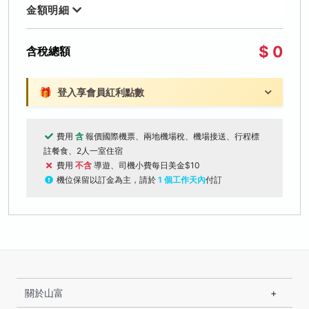
金額明細
$ 0
含稅總額
🎁
登入享會員紅利點數
費用
含
報價國際機票、兩地機場稅、機場接送、行程標
註餐食、2人一室住宿
費用
不含
導遊、司機小費每日美金$10
機位保留以訂金為主，請於
1 個工作天內
付訂
關於山富