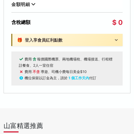
金額明細
$ 0
含稅總額
🎁
登入享會員紅利點數
費用
含
報價國際機票、兩地機場稅、機場接送、行程標
註餐食、2人一室住宿
費用
不含
導遊、司機小費每日美金$10
機位保留以訂金為主，請於
1 個工作天內
付訂
山富精選推薦