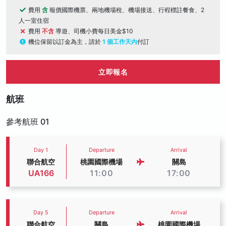
費用
含
報價國際機票、兩地機場稅、機場接送、行程標註餐食、2
人一室住宿
費用
不含
導遊、司機小費每日美金$10
機位保留以訂金為主，請於
1 個工作天內
付訂
立即報名
航班
參考航班 01
Day 1
Departure
Arrival
聯合航空
桃園國際機場
關島
UA166
11:00
17:00
Day 5
Departure
Arrival
聯合航空
關島
桃園國際機場