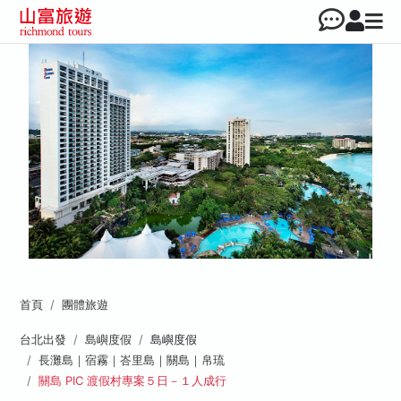
首頁
團體旅遊
台北出發
島嶼度假
島嶼度假
長灘島｜宿霧｜峇里島｜關島｜帛琉
關島 PIC 渡假村專案５日－１人成行