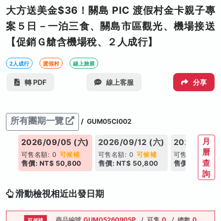
大方送美金$36！關島 PIC 渡假村金卡親子專
案５日－一泊三食、關島市區觀光、機場接送
【促銷Ｇ艙含機場稅、２人成行】
2人成行
渡假村
線上旅展
轉 PDF
線上客服
分享
所有團期一覽
/
GUM05CI002
月
(六)
2026/09/05 (六)
2026/09/12 (六)
2026/09/1
曆
補
可售名額: 0
可候補
可售名額: 0
可候補
可售名額: 0
可
查
00
售價: NT$ 50,800
售價: NT$ 50,800
售價: NT$ 50,
詢
滑動檢視相近出發日期
商品編號
GUM05260905P
/
可售
0
/
總數
0
可候補