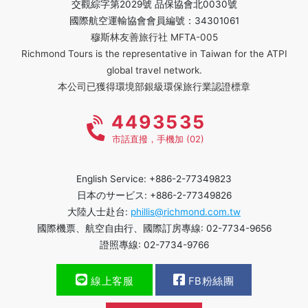
交觀綜字第2029號 品保協會北0030號
國際航空運輸協會會員編號：34301061
穆斯林友善旅行社 MFTA-005
Richmond Tours is the representative in Taiwan for the ATPI
global travel network.
本公司已獲得環境部銀級環保旅行業認證標章
4493535
市話直撥，手機加 (02)
English Service: +886-2-77349823
日本のサービス: +886-2-77349826
大陸人士赴台:
phillis@richmond.com.tw
國際機票、航空自由行、國際訂房專線: 02-7734-9656
證照專線: 02-7734-9766
線上客服
FB粉絲團