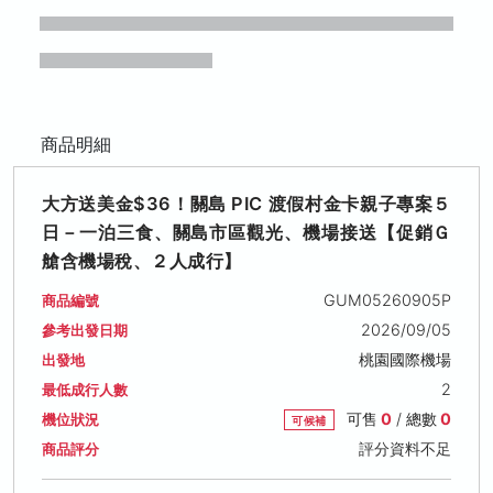
商品明細
大方送美金$36！關島 PIC 渡假村金卡親子專案５
日－一泊三食、關島市區觀光、機場接送【促銷Ｇ
艙含機場稅、２人成行】
GUM05260905P
商品編號
2026/09/05
參考出發日期
桃園國際機場
出發地
2
最低成行人數
可售
0
/ 總數
0
機位狀況
可候補
評分資料不足
商品評分