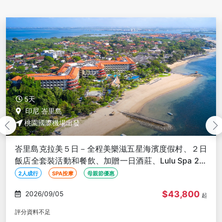
5天
美國
桃園國際機場出發
大方送美金$36！關島輕鬆５日－機場來回接送、市區
觀光、任選度假酒店４晚住宿含早、機場稅【促銷Ｇ艙
含機場稅、２人成行】
2人成行
蜜月旅行
線上旅展
$34,800
2026/09/05
起
評分資料不足