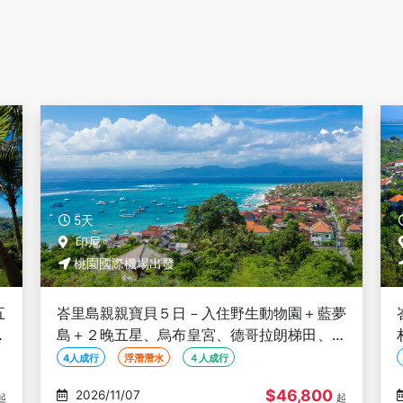
5天
印尼 峇里島
桃園國際機場出發
夢
峇里島克拉美５日－全程美樂滋五星海濱度假
鳥
村、２日飯店全套裝活動和餐飲、加贈一日酒
莊、Lulu Spa 2小時【２人成行】
2人成行
SPA按摩
母親節優惠
$41,800
2026/11/07
起
起