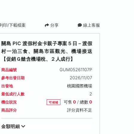
列印/下載檔案
分享
線上客服
關島 PIC 渡假村金卡親子專案５日－渡假
村一泊三食、關島市區觀光、機場接送
【促銷Ｇ艙含機場稅、２人成行】
GUM05261107P
商品編號
2026/11/07
參考出發日期
桃園國際機場
出發地
2026/12/12 (六)
2026/12/19 (六)
2
最低成行人數
可售名額: 0
可候補
可售名額: 0
可候補
可售
0
/ 總數
0
機位狀況
售價: NT$ 50,800
售價: NT$ 50,800
可候補
評分資料不足
商品評分
金額明細