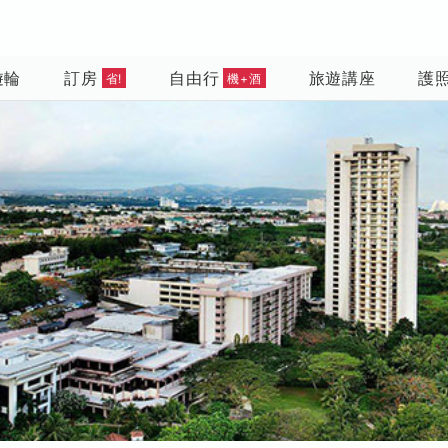
遊輪
訂房
自由行
旅遊講座
護
省!
機+酒