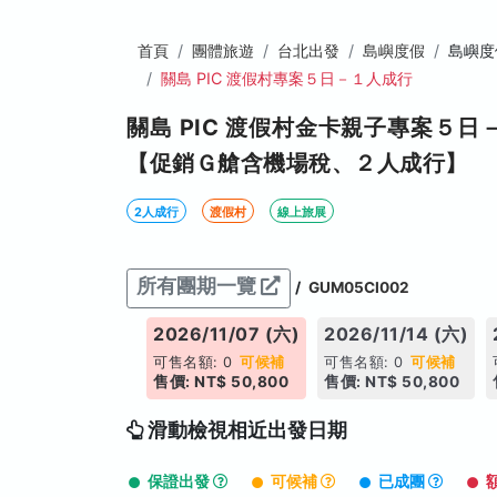
首頁
團體旅遊
台北出發
島嶼度假
島嶼度
關島 PIC 渡假村專案５日－１人成行
關島 PIC 渡假村金卡親子專案５
【促銷Ｇ艙含機場稅、２人成行】
2人成行
渡假村
線上旅展
所有團期一覽
/
GUM05CI002
026/10/31 (六)
2026/11/07 (六)
2026/11/14 (六)
售名額: 0
可候補
可售名額: 0
可候補
可售名額: 0
可候補
價: NT$ 50,800
售價: NT$ 50,800
售價: NT$ 50,800
滑動檢視相近出發日期
保證出發
可候補
已成團