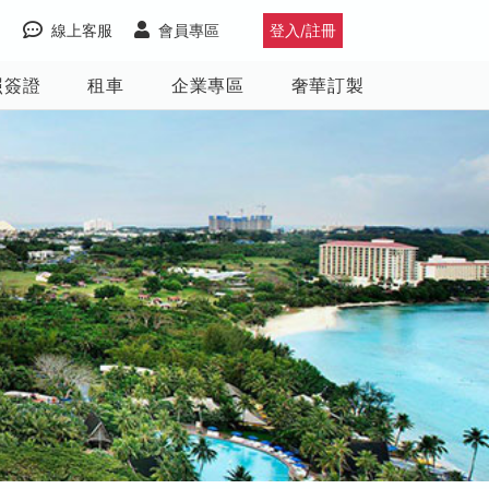
線上客服
會員專區
登入/註冊
照簽證
租車
企業專區
奢華訂製