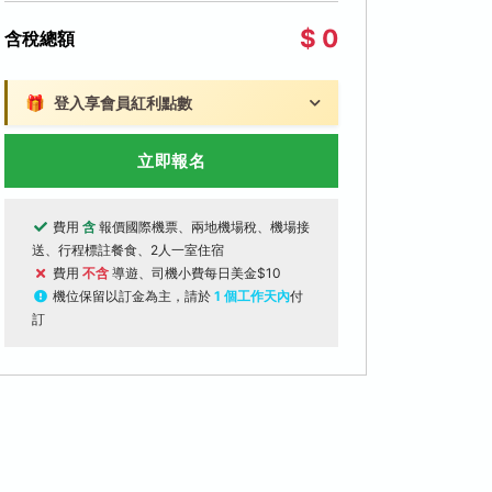
$ 0
含稅總額
🎁
登入享會員紅利點數
立即報名
費用
含
報價國際機票、兩地機場稅、機場接
送、行程標註餐食、2人一室住宿
費用
不含
導遊、司機小費每日美金$10
機位保留以訂金為主，請於
1 個工作天內
付
訂