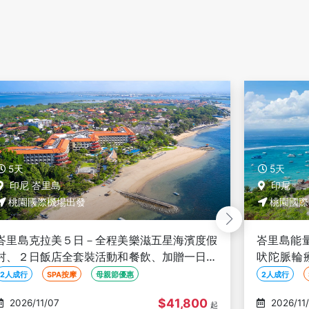
5天
5天
印尼
美國
桃園國際機場出發
桃園國際
峇里島能量淨化５日－音療+熱石按摩、阿育
關島全攻
吠陀脈輪療法、瑜珈+Lulur Spa 每日一課容
蹤、魚眼公
光煥發、蔬食優選【2人成行】
險谷【促
2人成行
SPA按摩
自然生態
2人成行
$44,800
2026/11/07
2026/11
起