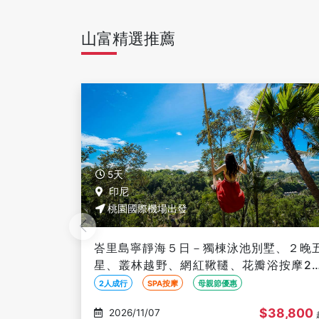
山富精選推薦
5天
印尼
桃園國際機場出發
墅、２晚五
峇里島親親寶貝５日－入住野生動物園＋藍
浴按摩2小
島＋２晚五星、烏布皇宮、德哥拉朗梯田、
成行】
巢+玻璃景觀台【４人成行】
4人成行
浮潛潛水
４人成行
38,800
$46,800
2026/11/07
起