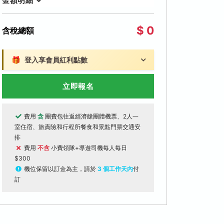
金額明細
$ 0
含稅總額
🎁
登入享會員紅利點數
立即報名
費用
含
團費包往返經濟艙團體機票、2人一
室住宿、旅責險和行程所餐食和景點門票交通安
排
費用
不含
小費領隊+導遊司機每人每日
$300
機位保留以訂金為主，請於
3 個工作天內
付
訂