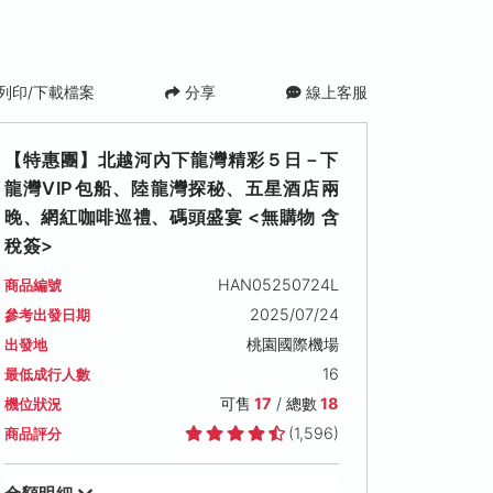
列印/下載檔案
分享
線上客服
【特惠團】北越河內下龍灣精彩５日－下
龍灣VIP包船、陸龍灣探秘、五星酒店兩
晚、網紅咖啡巡禮、碼頭盛宴 <無購物 含
稅簽>
HAN05250724L
商品編號
2025/07/24
參考出發日期
桃園國際機場
出發地
16
最低成行人數
可售
17
/ 總數
18
機位狀況
(1,596)
商品評分