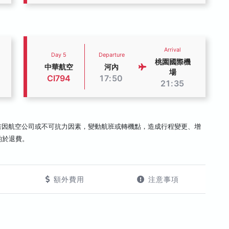
Arrival
Day 5
Departure
桃園國際機
中華航空
河內
場
CI794
17:50
21:35
若因航空公司或不可抗力因素，變動航班或轉機點，造成行程變更、增
酌於退費。
額外費用
注意事項