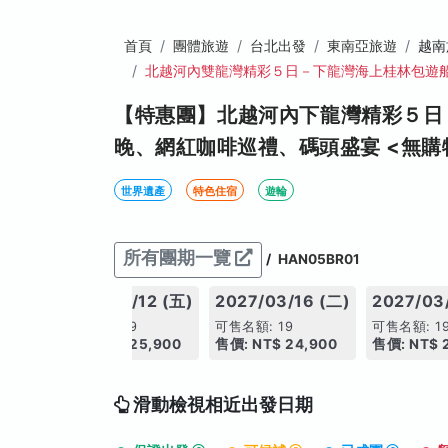
首頁
團體旅遊
台北出發
東南亞旅遊
越南
北越河內雙龍灣精彩５日－下龍灣海上桂林包遊
【特惠團】北越河內下龍灣精彩５日
晚、網紅咖啡巡禮、碼頭盛宴 <無購
世界遺產
特色住宿
遊輪
所有團期一覽
/
HAN05BR01
 (一)
2027/03/12 (五)
2027/03/16 (二)
2027/03
可售名額: 19
可售名額: 19
可售名額: 1
,900
售價: NT$ 25,900
售價: NT$ 24,900
售價: NT$ 
滑動檢視相近出發日期