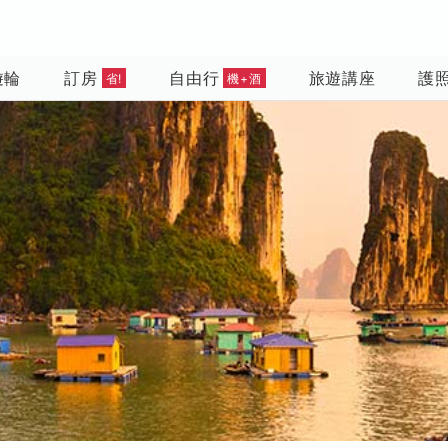
遊輪
訂房
自由行
旅遊講座
護
省!
機+酒