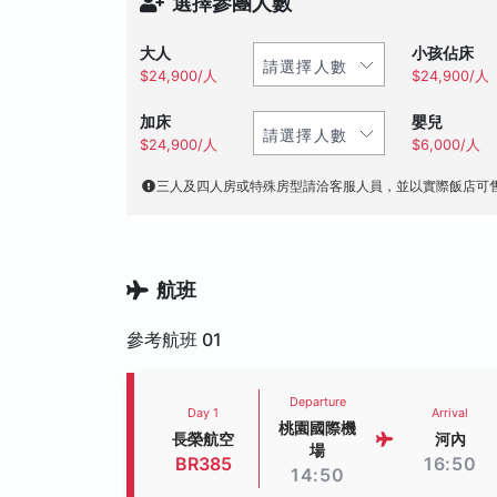
選擇參團人數
大人
小孩佔床
$24,900/人
$24,900/人
加床
嬰兒
$24,900/人
$6,000/人
三人及四人房或特殊房型請洽客服人員，並以實際飯店可
航班
參考航班 01
Departure
Day 1
Arrival
桃園國際機
長榮航空
河內
場
BR385
16:50
14:50