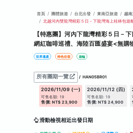
首頁
團體旅遊
台北出發
東南亞旅遊
越南
北越河內雙龍灣精彩５日－下龍灣海上桂林包遊
【特惠團】河內下龍灣精彩５日－下
網紅咖啡巡禮、海陸百匯盛宴<無購
世界遺產
特色住宿
遊輪
所有團期一覽
/
HAN05BR01
026/11/08 (日)
2026/11/09 (一)
2026/11/12 (四)
售名額: 16
可售名額: 19
可售名額: 19
價: NT$ 23,900
售價: NT$ 23,900
售價: NT$ 24,900
滑動檢視相近出發日期