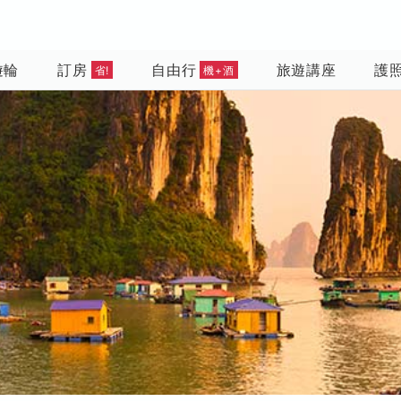
遊輪
訂房
自由行
旅遊講座
護
省!
機+酒