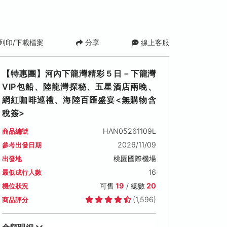
列印/下載檔案
分享
線上客服
【特惠團】河內下龍灣精彩５日－下龍灣
VIP包船、陸龍灣探秘、五星酒店兩晚、
網紅咖啡巡禮、海陸百匯盛宴<無購物含
稅簽>
HAN05261109L
商品編號
2026/11/09
參考出發日期
2026/11/21 (六)
2026/11/26 (四)
2026/11/28 (六)
桃園國際機場
出發地
可售名額: 19
可售名額: 19
可售名額: 19
16
最低成行人數
售價: NT$ 24,900
售價: NT$ 24,900
售價: NT$ 24,900
可售
19
/ 總數
20
機位狀況
(1,596)
商品評分