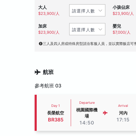
大人
小孩佔床
$23,900/人
$23,900/人
加床
嬰兒
$23,900/人
$7,000/人
三人及四人房或特殊房型請洽客服人員，並以實際飯店可
航班
參考航班 03
Departure
Day 1
Arrival
桃園國際機
長榮航空
河內
場
BR385
17:15
14:50