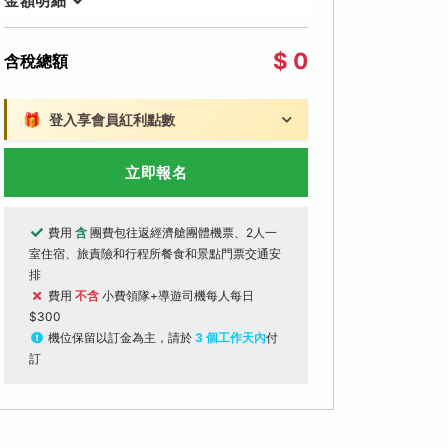
金額明細
$ 0
含稅總額
🎁
登入享會員紅利點數
立即報名
費用
含
團費包往返經濟艙團體機票、2人一
室住宿、旅責險和行程所餐食和景點門票交通安
排
費用
不含
小費領隊+導遊司機每人每日
$300
機位保留以訂金為主，請於
3 個工作天內
付
訂