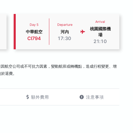
Arrival
Day 5
Departure
桃園國際機
中華航空
河內
場
CI794
17:30
21:10
若因航空公司或不可抗力因素，變動航班或轉機點，造成行程變更、增
酌於退費。
額外費用
注意事項