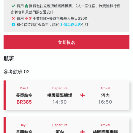
費用
含
團費包往返經濟艙團體機票、2人一室住宿、旅責險和行程
所餐食和景點門票交通安排
費用
不含
小費領隊+導遊司機每人每日$300
機位保留以訂金為主，請於
3 個工作天內
付訂
立即報名
航班
參考航班 02
Day 1
Departure
Arrival
長榮航空
桃園國際機場
河內
BR385
14:50
16:50
Day 5
Departure
Arrival
長榮航空
河內
桃園國際機場