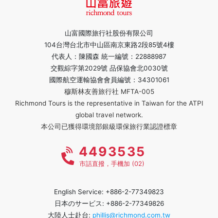
山富國際旅行社股份有限公司
104台灣台北市中山區南京東路2段85號4樓
代表人：陳國森 統一編號：22888987
交觀綜字第2029號 品保協會北0030號
國際航空運輸協會會員編號：34301061
穆斯林友善旅行社 MFTA-005
Richmond Tours is the representative in Taiwan for the ATPI
global travel network.
本公司已獲得環境部銀級環保旅行業認證標章
4493535
市話直撥，手機加 (02)
English Service: +886-2-77349823
日本のサービス: +886-2-77349826
大陸人士赴台:
phillis@richmond.com.tw