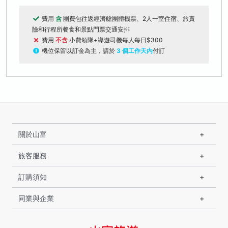
費用
含
團費包往返經濟艙團體機票、2人一室住宿、旅責
險和行程所餐食和景點門票交通安排
費用
不含
小費領隊+導遊司機每人每日$300
機位保留以訂金為主，請於
3 個工作天內
付訂
關於山富
旅客服務
訂購須知
同業與企業