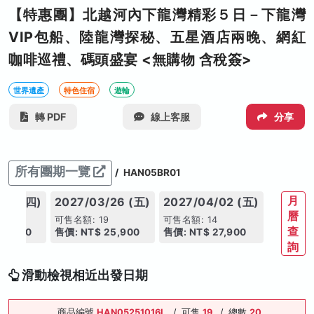
【特惠團】北越河內下龍灣精彩５日－下龍灣
VIP包船、陸龍灣探秘、五星酒店兩晚、網紅
咖啡巡禮、碼頭盛宴 <無購物 含稅簽>
世界遺產
特色住宿
遊輪
轉 PDF
線上客服
分享
所有團期一覽
/
HAN05BR01
月
/25 (四)
2027/03/26 (五)
2027/04/02 (五)
曆
9
可售名額: 19
可售名額: 14
查
25,900
售價: NT$ 25,900
售價: NT$ 27,900
詢
滑動檢視相近出發日期
商品編號
HAN05251016L
/
可售
19
/
總數
20