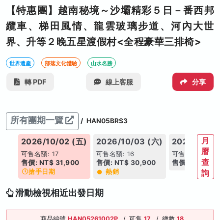
【特惠團】越南秘境～沙壩精彩５日－番西邦
纜車、梯田風情、龍雲玻璃步道、河內大世
界、升等２晚五星渡假村<全程豪華三排椅>
世界遺產
部落文化體驗
山水名勝
轉 PDF
線上客服
分享
所有團期一覽
/
HAN05BRS3
月
(四)
2026/10/02 (五)
2026/10/03 (六)
2026/10/04
曆
可售名額: 17
可售名額: 16
可售名額: 19
查
00
售價: NT$ 31,900
售價: NT$ 30,900
售價: NT$ 30,
搶手日期
熱銷
詢
滑動檢視相近出發日期
商品編號
HAN05261002P
/
可售
17
/
總數
18