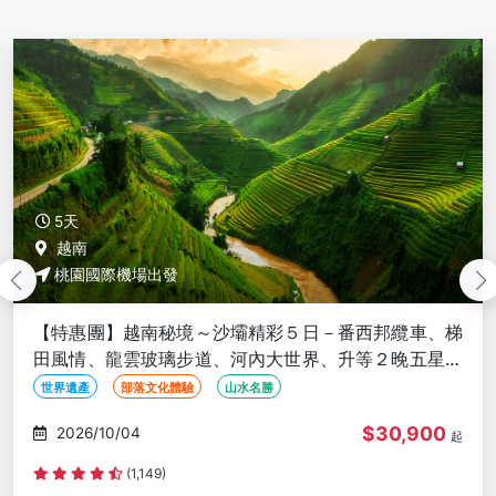
5天
越南
桃園國際機場出發
【特惠團】越南秘境～沙壩精彩５日－番西邦纜車、梯
田風情、龍雲玻璃步道、河內大世界、升等２晚五星渡
假村<全程豪華三排椅>
世界遺產
部落文化體驗
山水名勝
$30,900
2026/10/04
起
(1,149)