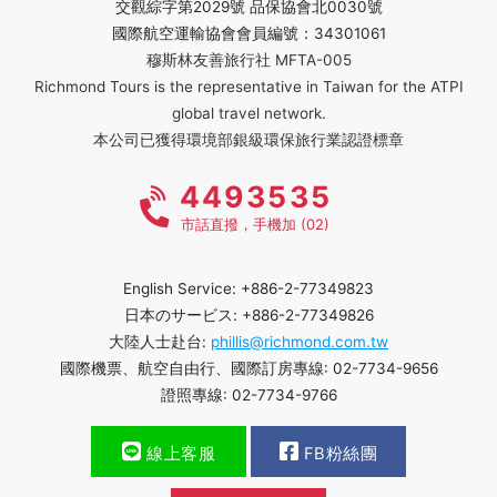
交觀綜字第2029號 品保協會北0030號
國際航空運輸協會會員編號：34301061
穆斯林友善旅行社 MFTA-005
Richmond Tours is the representative in Taiwan for the ATPI
global travel network.
本公司已獲得環境部銀級環保旅行業認證標章
4493535
市話直撥，手機加 (02)
English Service: +886-2-77349823
日本のサービス: +886-2-77349826
大陸人士赴台:
phillis@richmond.com.tw
國際機票、航空自由行、國際訂房專線: 02-7734-9656
證照專線: 02-7734-9766
線上客服
FB粉絲團