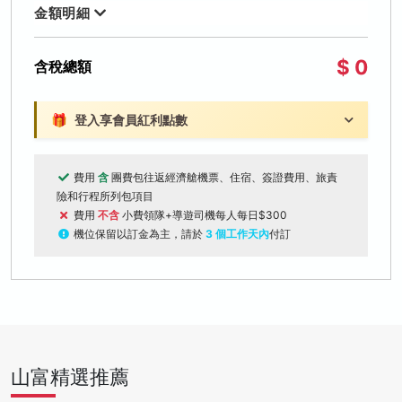
金額明細
$ 0
含稅總額
🎁
登入享會員紅利點數
費用
含
團費包往返經濟艙機票、住宿、簽證費用、旅責
險和行程所列包項目
費用
不含
小費領隊+導遊司機每人每日$300
機位保留以訂金為主，請於
3 個工作天內
付訂
山富精選推薦