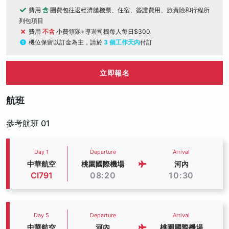
費用
含
團費包往返經濟艙機票、住宿、簽證費用、旅責險和行程所
列包項目
費用
不含
小費領隊+導遊司機每人每日$300
機位保留以訂金為主，請於
3 個工作天內
付訂
立即報名
航班
參考航班 01
Day 1
Departure
Arrival
中華航空
桃園國際機場
河內
CI791
08:20
10:30
Day 5
Departure
Arrival
中華航空
河內
桃園國際機場