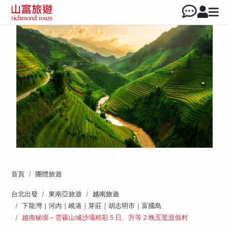
首頁
團體旅遊
台北出發
東南亞旅遊
越南旅遊
下龍灣｜河內｜峴港｜芽莊｜胡志明市｜富國島
越南秘境～雲霧山城沙壩精彩５日、升等２晚五星渡假村