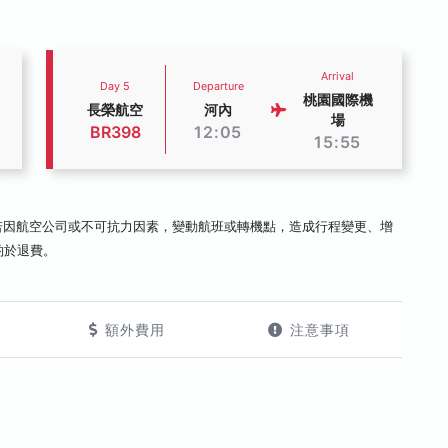
Arrival
Day 5
Departure
桃園國際機
長榮航空
河內
場
BR398
12:05
15:55
若因航空公司或不可抗力因素，變動航班或轉機點，造成行程變更、增
酌於退費。
額外費用
注意事項