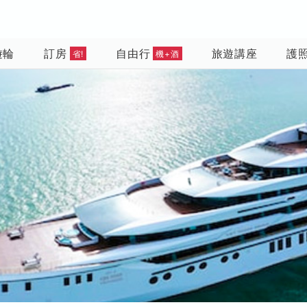
遊輪
訂房
自由行
旅遊講座
護
省!
機+酒