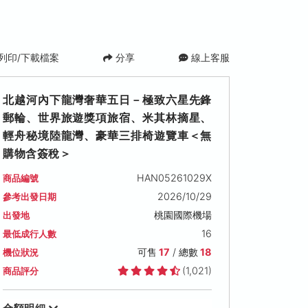
列印/下載檔案
分享
線上客服
北越河內下龍灣奢華五日－極致六星先鋒
郵輪、世界旅遊獎項旅宿、米其林摘星、
輕舟秘境陸龍灣、豪華三排椅遊覽車＜無
購物含簽稅＞
HAN05261029X
商品編號
2026/10/29
參考出發日期
2026/11/07 (六)
2026/11/11 (三)
2026/11/12 (四
桃園國際機場
出發地
可售名額: 17
可售名額: 17
可售名額: 17
16
最低成行人數
售價: NT$ 43,900
售價: NT$ 43,900
售價: NT$ 43,900
可售
17
/ 總數
18
機位狀況
(1,021)
商品評分