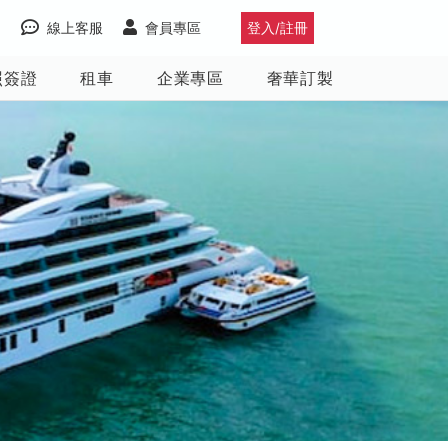
線上客服
會員專區
登入/註冊
照簽證
租車
企業專區
奢華訂製