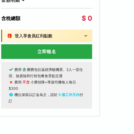
金額明細
$ 0
含稅總額
🎁
登入享會員紅利點數
立即報名
費用
含
團費包往返經濟艙機票、2人一室住
宿、旅責險和行程包餐食景點交通
費用
不含
小費領隊+導遊司機每人每日
$300
機位保留以訂金為主，請於
3 個工作天內
付
訂