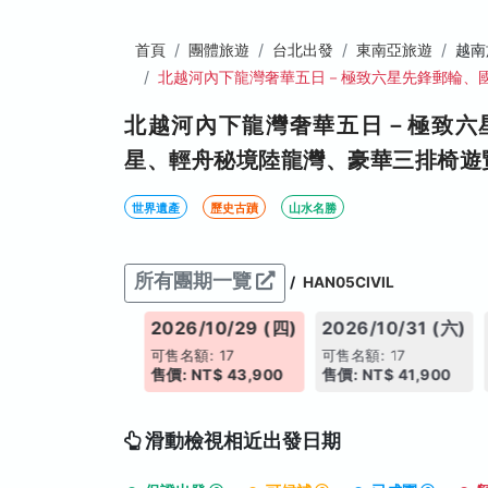
首頁
團體旅遊
台北出發
東南亞旅遊
越南
北越河內下龍灣奢華五日－極致六星先鋒郵輪、
北越河內下龍灣奢華五日－極致六
星、輕舟秘境陸龍灣、豪華三排椅遊
世界遺產
歷史古蹟
山水名勝
所有團期一覽
/
HAN05CIVIL
026/10/26 (一)
2026/10/29 (四)
2026/10/31 (六)
售名額: 17
可售名額: 17
可售名額: 17
: NT$ 42,900
售價: NT$ 43,900
售價: NT$ 41,900
滑動檢視相近出發日期