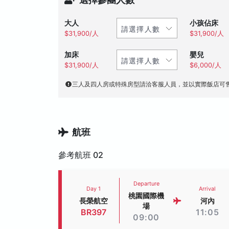
大人
小孩佔床
$31,900/人
$31,900/人
加床
嬰兒
$31,900/人
$6,000/人
三人及四人房或特殊房型請洽客服人員，並以實際飯店可
航班
參考航班 02
Departure
Day 1
Arrival
桃園國際機
長榮航空
河內
場
BR397
11:05
09:00