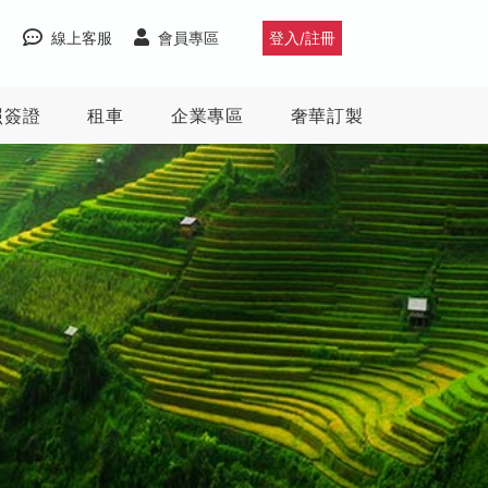
線上客服
會員專區
登入/註冊
照簽證
租車
企業專區
奢華訂製