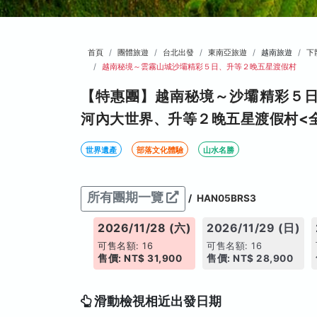
首頁
團體旅遊
台北出發
東南亞旅遊
越南旅遊
下
越南秘境～雲霧山城沙壩精彩５日、升等２晚五星渡假村
【特惠團】越南秘境～沙壩精彩５
河內大世界、升等２晚五星渡假村<
世界遺產
部落文化體驗
山水名勝
所有團期一覽
/
HAN05BRS3
026/11/27 (五)
2026/11/28 (六)
2026/11/29 (日)
售名額: 16
可售名額: 16
可售名額: 16
價: NT$ 31,900
售價: NT$ 31,900
售價: NT$ 28,900
滑動檢視相近出發日期