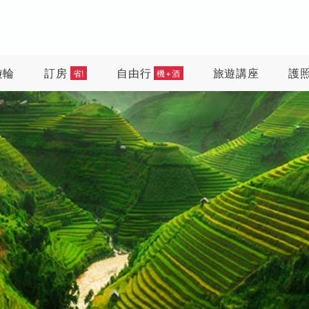
遊輪
訂房
自由行
旅遊講座
護
省!
機+酒