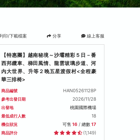
列印/下載檔案
分享
線上客服
【特惠團】越南秘境～沙壩精彩５日－番
西邦纜車、梯田風情、龍雲玻璃步道、河
內大世界、升等２晚五星渡假村<全程豪
華三排椅>
HAN05261128P
商品編號
2026/11/28
參考出發日期
2026/12/03 (四)
2026/12/04 (五)
2026/12/05 (
桃園國際機場
出發地
可售名額: 20
可售名額: 19
可售名額: 19
售價: NT$ 31,900
售價: NT$ 31,900
售價: NT$ 31,90
18
最低成行人數
可售
16
/ 總數
17
機位狀況
(1,149)
商品評分