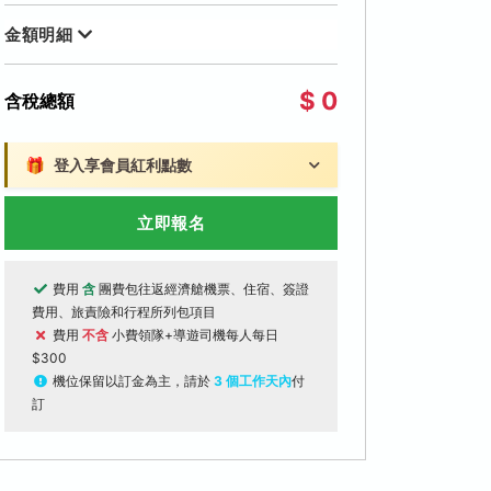
金額明細
$ 0
含稅總額
🎁
登入享會員紅利點數
立即報名
費用
含
團費包往返經濟艙機票、住宿、簽證
費用、旅責險和行程所列包項目
費用
不含
小費領隊+導遊司機每人每日
$300
機位保留以訂金為主，請於
3 個工作天內
付
訂