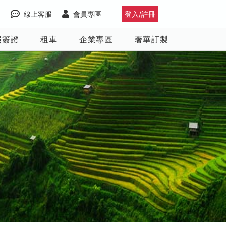
線上客服
會員專區
登入/註冊
照簽證
租車
企業專區
奢華訂製