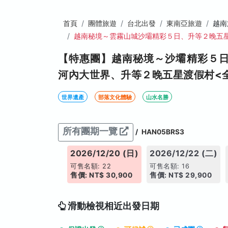
首頁
團體旅遊
台北出發
東南亞旅遊
越南
越南秘境～雲霧山城沙壩精彩５日、升等２晚五
【特惠團】越南秘境～沙壩精彩５
河內大世界、升等２晚五星渡假村<
世界遺產
部落文化體驗
山水名勝
所有團期一覽
/
HAN05BRS3
026/12/19 (六)
2026/12/20 (日)
2026/12/22 (二)
售名額: 19
可售名額: 22
可售名額: 16
價: NT$ 31,900
售價: NT$ 30,900
售價: NT$ 29,900
滑動檢視相近出發日期