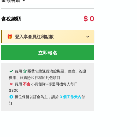
金額明細
$ 0
含稅總額
🎁
登入享會員紅利點數
立即報名
費用
含
團費包往返經濟艙機票、住宿、簽證
費用、旅責險和行程所列包項目
費用
不含
小費領隊+導遊司機每人每日
$300
機位保留以訂金為主，請於
3 個工作天內
付
訂