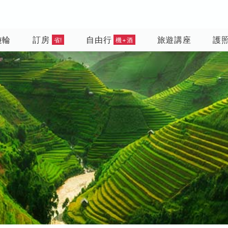
遊輪
訂房
自由行
旅遊講座
護
省!
機+酒