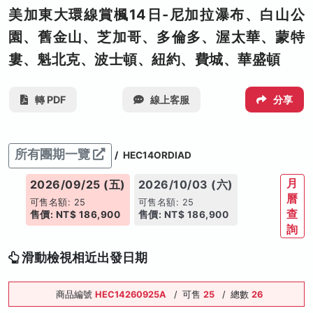
美加東大環線賞楓14日-尼加拉瀑布、白山公
園、舊金山、芝加哥、多倫多、渥太華、蒙特
婁、魁北克、波士頓、紐約、費城、華盛頓
轉 PDF
線上客服
分享
所有團期一覽
/
HEC14ORDIAD
月
2026/09/25 (五)
2026/10/03 (六)
曆
可售名額: 25
可售名額: 25
查
售價: NT$ 186,900
售價: NT$ 186,900
詢
滑動檢視相近出發日期
商品編號
HEC14260925A
/
可售
25
/
總數
26