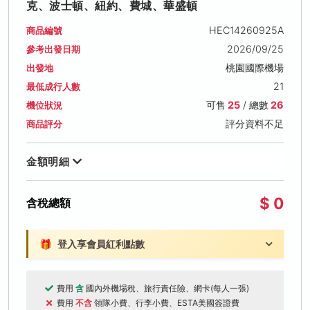
克、波士頓、紐約、費城、華盛頓
HEC14260925A
商品編號
2026/09/25
參考出發日期
桃園國際機場
出發地
21
最低成行人數
可售
25
/ 總數
26
機位狀況
評分資料不足
商品評分
金額明細
$ 0
含稅總額
🎁
登入享會員紅利點數
費用
含
國內外機場稅、旅行責任險、網卡(每人一張)
費用
不含
領隊小費、行李小費、ESTA美國簽證費