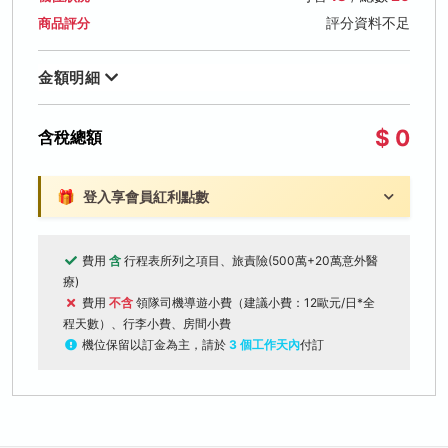
評分資料不足
商品評分
金額明細
$ 0
含稅總額
🎁
登入享會員紅利點數
費用
含
行程表所列之項目、旅責險(500萬+20萬意外醫
療)
費用
不含
領隊司機導遊小費（建議小費：12歐元/日*全
程天數）、行李小費、房間小費
機位保留以訂金為主，請於
3 個工作天內
付訂