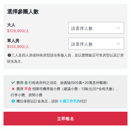
選擇參團人數
大人
$129,900/人
單人房
$155,900/人
三人及四人房或特殊房型請洽客服人員，並以實際飯店可售房型以及訂房
狀況為主。
費用
含
行程表所列之項目、旅責險(500萬+20萬意外醫療)
費用
不含
領隊司機導遊小費（建議小費：12歐元/日*全程天數）、
行李小費、房間小費
機位保留以訂金為主，請於
3 個工作天內
付訂
立即報名