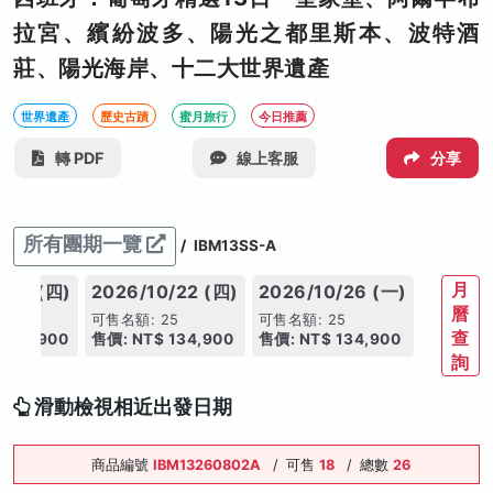
拉宮、繽紛波多、陽光之都里斯本、波特酒
莊、陽光海岸、十二大世界遺產
世界遺產
歷史古蹟
蜜月旅行
今日推薦
轉 PDF
線上客服
分享
所有團期一覽
/
IBM13SS-A
月
/15 (四)
2026/10/22 (四)
2026/10/26 (一)
曆
25
可售名額: 25
可售名額: 25
查
 134,900
售價: NT$ 134,900
售價: NT$ 134,900
詢
滑動檢視相近出發日期
商品編號
IBM13260802A
/
可售
18
/
總數
26