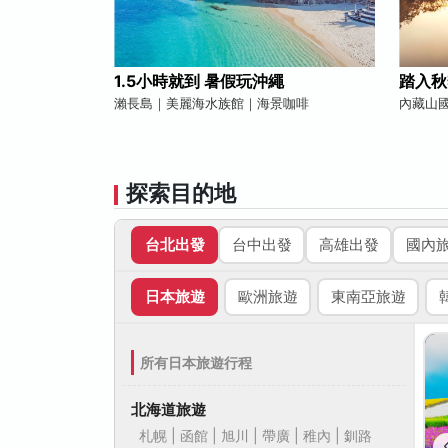
1.5小時就到 暑假玩沖繩
踏入秋
瀨長島｜美麗海水族館｜海景咖啡
內藏山
探索目的地
台北出發
台中出發
高雄出發
國內
日本旅遊
歐洲旅遊
東南亞旅遊
所有日本旅遊行程
北海道旅遊
札幌 | 函館 | 旭川 | 帶廣 | 稚內 | 釧路