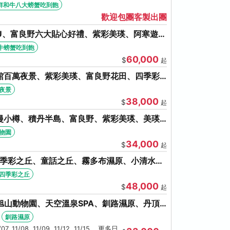
牛八大螃蟹吃到飽
鮮和牛八大螃蟹吃到飽
歡迎包團客製出團
U、富良野六大貼心好禮、紫彩美瑛、阿寒遊覽
牛螃蟹吃到飽
牛螃蟹吃到飽
60,000
$
起
館百萬夜景、紫彩美瑛、富良野花田、四季彩
夜景
38,000
$
起
漫小樽、積丹半島、富良野、紫彩美瑛、美瑛
盤旋轉塔
動物園
34,000
$
起
四季彩之丘、童話之丘、霧多布濕原、小清水原
泉SPA、螃蟹吃到飽
四季彩之丘
48,000
$
起
旭山動物園、天空溫泉SPA、釧路濕原、丹頂
湯體驗
釧路濕原
1/07, 11/08, 11/09, 11/12, 11/15 ...更多日