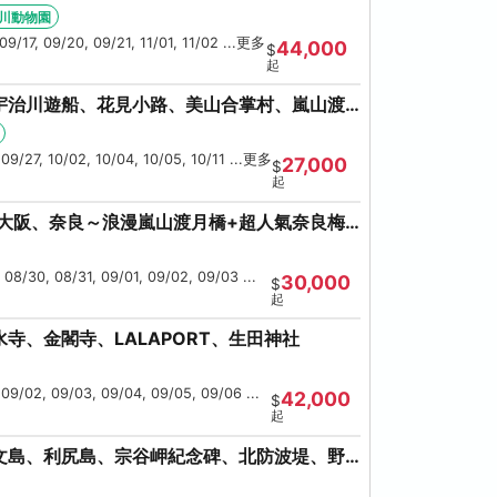
海鮮螃蟹吃到飽
川動物園
09/17, 09/20, 09/21, 11/01, 11/02 ...更多
44,000
$
起
宇治川遊船、花見小路、美山合掌村、嵐山渡
鹿、流水瀑布電扶梯
 09/27, 10/02, 10/04, 10/05, 10/11 ...更多
27,000
$
起
、大阪、奈良～浪漫嵐山渡月橋+超人氣奈良梅
 08/30, 08/31, 09/01, 09/02, 09/03 ...
30,000
$
起
寺、金閣寺、LALAPORT、生田神社
 09/02, 09/03, 09/04, 09/05, 09/06 ...
42,000
$
起
文島、利尻島、宗谷岬紀念碑、北防波堤、野
美瑛