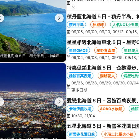
期
積丹藍北海道５日－積丹半島、
人氣NO1小丑漢堡、河童足湯、
積丹半島
神威岬
人氣NO1小丑漢
09/05, 09/09, 09/10, 09/12, 09/15,
星星相遇北海道東北５日－星野
景、新幹線北斗號、睡魔之家、十
星野OMO5
星野青森屋
星野奧入
星星相遇北海道東北５日－星野OMO5、星野青森屋、星野奧入瀨溪、星空夜景、新幹線北斗號、睡魔之家、十和田湖(不進免稅店)
09/04, 09/08, 09/11, 09/15, 09/18, 
特惠促銷北海道５日－企鵝漫步
火、啤酒暢飲、螃蟹懷石料理、
函館百萬夜景
洞爺花火
螃蟹吃到
08/26, 08/28, 08/29, 08/30, 09/04,
更多日期
愛戀北海道６日－函館百萬夜景、
藻岩山纜車、三大螃蟹吃到飽(函
卡哇伊熊牧場
AOAO水族館
函館
10/30, 11/04
五星北海道５日－新雪谷花園日
空中纜車、積丹半島、採水果、
新雪谷花園日航
小瑞士比羅夫小鎮