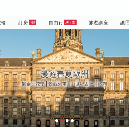
遊輪
訂房
自由行
旅遊講座
護
省!
機+酒
越南 • 越來越好玩
河內｜峴港｜胡志明市｜富國島