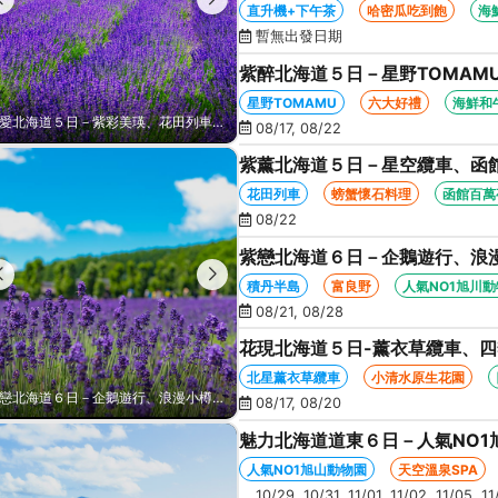
函館百萬夜景、哈密瓜+海鮮和
直升機+下午茶
哈密瓜吃到飽
海
暫無出發日期
紫醉北海道５日－星野TOMAM
船、知床五湖、哈密瓜+海鮮和
星野TOMAMU
六大好禮
海鮮和
紫醉北海道５日－星野TOMAMU、富良野六大貼心好禮、紫彩美瑛、阿寒遊覽船、知床五湖、哈密瓜+海鮮和牛螃蟹吃到飽
08/17, 08/22
紫薰北海道５日－星空纜車、函
之丘、花田列車、螃蟹懷石料理
花田列車
螃蟹懷石料理
函館百萬
08/22
紫戀北海道６日－企鵝遊行、浪
白金青池、旭山動物園、旭川常
積丹半島
富良野
人氣NO1旭川
08/21, 08/28
花現北海道５日-薰衣草纜車、
生花園、摩周湖、熱氣球、天空溫
北星薰衣草纜車
小清水原生花園
花現北海道５日-薰衣草纜車、四季彩之丘、童話之丘、霧多布濕原、小清水原生花園、摩周湖、熱氣球、天空溫泉SPA、螃蟹吃到飽
08/17, 08/20
魅力北海道道東６日－人氣NO1
鶴、霧之摩周湖、屈斜路湖、砂
人氣NO1旭山動物園
天空溫泉SPA
10/29, 10/31, 11/01, 11/02, 11/05, 1