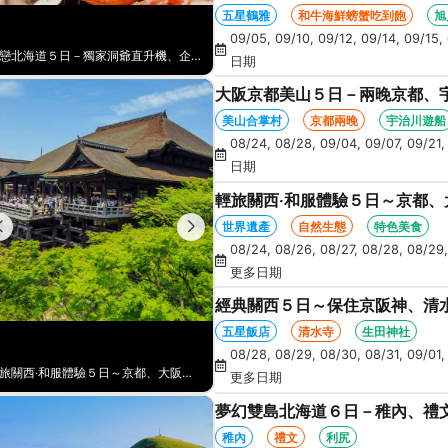
NO1旭山動物園、爐端燒、和牛
五星鶴雅
和牛海鮮螃蟹吃到飽
旭
09/05, 09/10, 09/12, 09/14, 09/15, 
遇上初戀北海道５日－五星鶴雅、釧路濕原、足浴砂湯、常盤旋轉塔、人氣NO1旭山動物園、爐端燒、和牛海鮮螃蟹吃到飽
日期
大阪京都美山５日－兩晚京都、
月橋、奈良朱紅燈籠、奈良梅花
美山合掌村
京都兩晚
宇治川遊船
08/24, 08/28, 09/04, 09/07, 09/21,
日期
輕旅關西‧和服體驗５日～京都
花鹿公園
世界遺產
自然生態
特色美食
08/24, 08/26, 08/27, 08/28, 08/29,
更多日期
經典關西５日～保住京阪神、清水
五星飯店
清水寺
生田神社
08/28, 08/29, 08/30, 08/31, 09/01,
經典關西５日～保住京阪神、清水寺、金閣寺、LALAPORT、生田神社
更多日期
夢幻雙島北海道６日－稚內、禮
寒布岬、留萌花田家番屋、紫彩
稚內
禮文
利尻