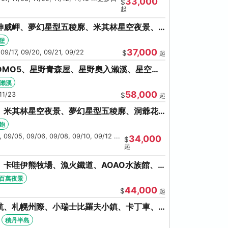
33,000
$
起
神威岬、夢幻星型五稜廓、米其林星空夜景、
奇幻燈遊步道、璀璨溪谷
堡
37,000
 09/17, 09/20, 09/21, 09/22
$
起
OMO5、星野青森屋、星野奧入瀨溪、星空夜
和田湖(不進免稅店)
瀨溪
58,000
11/23
$
起
、米其林星空夜景、夢幻星型五稜廓、洞爺花
螃蟹吃到飽
飽
 09/05, 09/06, 09/08, 09/10, 09/12 ...
34,000
$
起
卡哇伊熊牧場、漁火鐵道、AOAO水族館、
館/千歲)
百萬夜景
44,000
$
起
航、札幌州際、小瑞士比羅夫小鎮、卡丁車、
海鮮和牛螃蟹放題
積丹半島