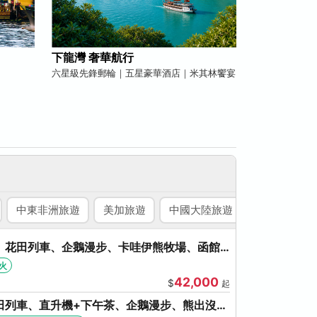
下龍灣 奢華航行
六星級先鋒郵輪｜五星豪華酒店｜米其林饗宴
中東非洲旅遊
美加旅遊
中國大陸旅遊
國內旅遊
、花田列車、企鵝漫步、卡哇伊熊牧場、函館
、啤酒暢飲
火
42,000
$
起
田列車、直升機+下午茶、企鵝漫步、熊出沒、