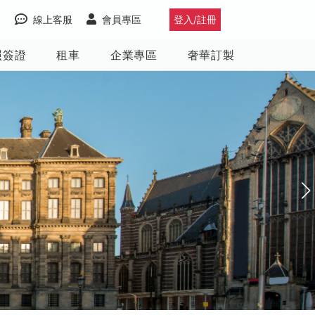
線上客服
會員專區
登入/註冊
照簽證
租車
企業專區
奢華訂製