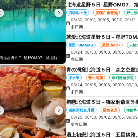
北海道星野５日-星野OMO7、
丘、卡哇伊草泥馬、美瑛白金青
四季彩の丘
美瑛白金青池
野生熊
08/30, 09/01, 09/05, 09/10, 09/12, 
多日期
就愛北海道星野５日－星野TOM
涮鍋、人氣NO1旭山動物園、海
星野TOMAMU
星野OMO7
人氣
08/24, 08/30, 09/03, 09/05, 09/10,
就愛北海道星野５日－星野TOMAMU二晚、星野OMO7、美瑛青池、海膽涮涮鍋、人氣NO1旭山動物園、海鮮和牛螃蟹吃到飽
多日期
青の洞窟北海道５日－森之空庭
企鵝遊行、卡哇伊熊牧場、忍者
採水果
青の洞窟
奇幻燈遊步道
08/24, 09/05, 09/06, 09/09, 09/10,
多日期
初戀北海道５日－獨家洞爺直升
景、海膽、北方馬公園、海鮮和
獨家洞爺直升機
函館夜景
海鮮和
08/25, 08/30, 09/02, 09/05, 09/09, 
更多日期
遇上初戀北海道５日－五星鶴雅