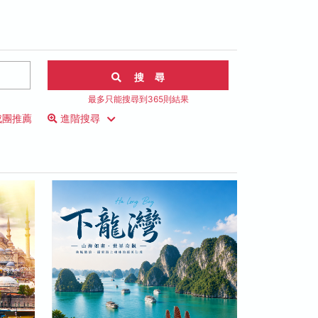
搜 尋
最多只能搜尋到365則結果
成團推薦
進階搜尋