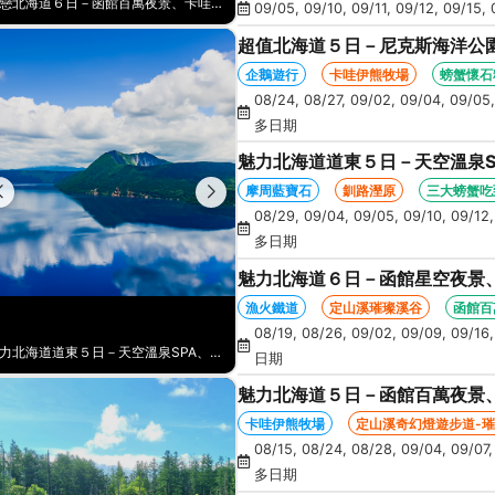
五星北海道５日－新雪谷花園日航、札幌州際、小瑞士比羅夫小鎮、卡丁車、空中纜車、積丹半島、採水果、海鮮和牛螃蟹放題
09/05, 09/10, 09/11, 09/12, 09/15, 
超值北海道５日－尼克斯海洋公
蹄山名水公園、洞爺星空、花火
企鵝遊行
卡哇伊熊牧場
螃蟹懷石
08/24, 08/27, 09/02, 09/04, 09/05,
多日期
魅力北海道道東５日－天空溫泉S
丹頂鶴、花時計、砂湯體驗、螃
摩周藍寶石
釧路溼原
三大螃蟹吃
08/29, 09/04, 09/05, 09/10, 09/12,
多日期
魅力北海道６日－函館星空夜景
AOAO水族館、藻岩山纜車、三
漁火鐵道
定山溪璀璨溪谷
函館百
08/19, 08/26, 09/02, 09/09, 09/16, 
魅力北海道６日－函館星空夜景、漁火鐵道、璀璨溪谷、熊牧場、企鵝遊行、AOAO水族館、藻岩山纜車、三大螃蟹吃到飽
日期
魅力北海道５日－函館百萬夜景
鵝遊行、奇幻燈遊步道、璀璨溪谷
卡哇伊熊牧場
定山溪奇幻燈遊步道-
08/15, 08/24, 08/28, 09/04, 09/07,
多日期