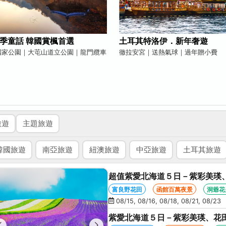
季童話 韓國賞楓首選
土耳其特洛伊．新年奢遊
國家公園｜大芚山道立公園｜龍門纜車
徹拉安宮｜送熱氣球｜過年贈小費
旅遊
主題旅遊
韓國旅遊
南亞旅遊
紐澳旅遊
中亞旅遊
土耳其旅遊
超值紫愛北海道５日－紫彩美瑛
星空夜景、洞爺花火、螃蟹懷石
富良野花田
函館百萬夜景
洞爺花
08/15, 08/16, 08/18, 08/21, 08/23
紫愛北海道５日－紫彩美瑛、花