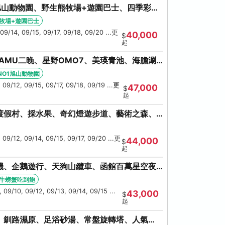
旭山動物園、野生熊牧場+遊園巴士、四季彩の
池、螃蟹吃到飽
牧場+遊園巴士
09/14, 09/15, 09/17, 09/18, 09/20 ...更
40,000
$
起
AMU二晚、星野OMO7、美瑛青池、海膽涮
鮮和牛螃蟹吃到飽
NO1旭山動物園
 09/12, 09/15, 09/17, 09/18, 09/19 ...更
47,000
$
起
渡假村、採水果、奇幻燈遊步道、藝術之森、
伊達時代村、螃蟹吃到飽
 09/12, 09/14, 09/15, 09/17, 09/20 ...更
44,000
$
起
機、企鵝遊行、天狗山纜車、函館百萬星空夜
牛螃蟹吃到飽
牛螃蟹吃到飽
09/10, 09/12, 09/13, 09/14, 09/15 ...
43,000
$
起
、釧路濕原、足浴砂湯、常盤旋轉塔、人氣