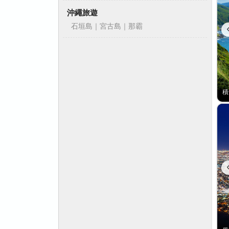
沖繩旅遊
石垣島｜宮古島｜那霸