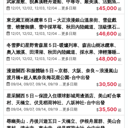
武家屋敷、猊鼻溪輕舟遊船、中尊寺、嚴美溪、活鮑魚
45,000
燒、烤牡蠣、握壽司體驗
12/01, 12/02, 12/03, 12/04 ...更多日期
$
起
東北藏王樹冰纜車５日－大正浪漫銀山溫泉街、雪盆戲
雪、螃蟹御膳、雪中採草莓、秋田內陸鐵道、頂級懷石料
46,600
理、松島遊船
12/01, 12/02, 12/03, 12/04 ...更多日期
$
起
冬雪夢幻星野青森屋５日-暖爐列車、森吉山樹冰纜車、
奧入瀨溪、田澤湖、秋田內陸鐵道、採水果、津輕藩睡魔
48,000
村(不進免稅店)
12/01, 12/02, 12/03, 12/04 ...更多日期
$
起
漫遊關西‧和服體驗５日～京都、大阪、奈良～浪漫嵐山
渡月橋+超人氣奈良梅花鹿公園-台中出發
30,500
09/04, 09/07, 09/14, 09/19 ...更多日期
$
起
星采關西５日～保證入住環球影城周邊酒店、美山町合掌
村、天橋立、伏見稻荷神社、八坂神社-台中出發
35,500
09/04, 09/07, 09/14, 09/19 ...更多日期
$
起
尋幽美山．丹後川遊五日－天橋立、伊根舟屋群、美山合
掌村、清水寺、東大寺、伏見稻荷大社-台中出發