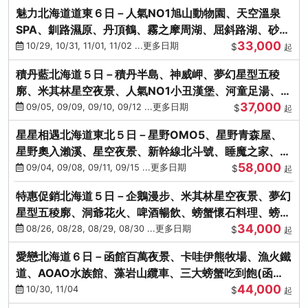
魅力北海道道東６日－人氣NO1旭山動物園、天空溫泉
SPA、釧路濕原、丹頂鶴、霧之摩周湖、屈斜路湖、砂湯
33,000
體驗
10/29, 10/31, 11/01, 11/02 ...更多日期
$
起
積丹藍北海道５日－積丹半島、神威岬、夢幻星型五稜
廓、米其林星空夜景、人氣NO1小丑漢堡、河童足湯、奇
37,000
幻燈遊步道、璀璨溪谷
09/05, 09/09, 09/10, 09/12 ...更多日期
$
起
星星相遇北海道東北５日－星野OMO5、星野青森屋、
星野奧入瀨溪、星空夜景、新幹線北斗號、睡魔之家、十
58,000
和田湖(不進免稅店)
09/04, 09/08, 09/11, 09/15 ...更多日期
$
起
特惠促銷北海道５日－企鵝漫步、米其林星空夜景、夢幻
星型五稜廓、洞爺花火、啤酒暢飲、螃蟹懷石料理、螃蟹
34,000
吃到飽
08/26, 08/28, 08/29, 08/30 ...更多日期
$
起
愛戀北海道６日－函館百萬夜景、卡哇伊熊牧場、漁火鐵
道、AOAO水族館、藻岩山纜車、三大螃蟹吃到飽(函館/
44,000
千歲)
10/30, 11/04
$
起