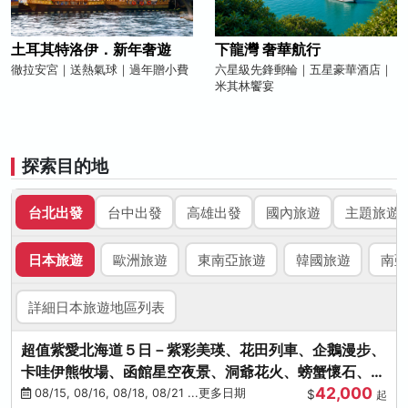
土耳其特洛伊．新年奢遊
下龍灣 奢華航行
徹拉安宮｜送熱氣球｜過年贈小費
六星級先鋒郵輪｜五星豪華酒店｜
米其林饗宴
探索目的地
台北出發
台中出發
高雄出發
國內旅遊
主題旅遊
日本旅遊
歐洲旅遊
東南亞旅遊
韓國旅遊
南亞
詳細日本旅遊地區列表
超值紫愛北海道５日－紫彩美瑛、花田列車、企鵝漫步、
卡哇伊熊牧場、函館星空夜景、洞爺花火、螃蟹懷石、啤
42,000
酒暢飲
08/15, 08/16, 08/18, 08/21 ...更多日期
$
起