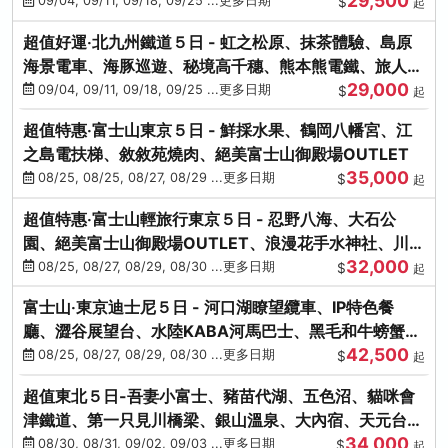
29,500
本熊-台中出發
09/04, 09/11, 09/18, 09/25 ...更多日期
$
起
超值好運‧北九州鐵道５日 - 虹之松原、抹茶體驗、島原
海景電車、海豚巡遊、秘境高千穗、熊本熊電鐵、旅人觀
29,000
光列車-台中出發
09/04, 09/11, 09/18, 09/25 ...更多日期
$
起
超值特惠‧富士山東京５日 - 鮮採水果、鶴岡八幡宮、江
之島電扶梯、敘敘苑燒肉、絕美富士山御殿場OUTLET
35,000
08/25, 08/25, 08/27, 08/29 ...更多日期
$
起
超值特惠‧富士山輕旅行東京５日 - 忍野八海、大石公
園、絕美富士山御殿場OUTLET、浪漫花手水神社、川越
32,000
小江戶
08/25, 08/27, 08/29, 08/30 ...更多日期
$
起
富士山‧東京迪士尼５日 - 河口湖瞭望纜車、IP特色餐
廳、澀谷展望台、水陸KABA河馬巴士、黑毛和牛螃蟹美
42,500
饌、季節採果
08/25, 08/27, 08/29, 08/30 ...更多日期
$
起
超值東北５日-吾妻小富士、豬苗代湖、五色沼、貓咪會
津鐵道、第一只見川橋梁、銀山溫泉、大內宿、天元台高
34,000
原纜車
08/30, 08/31, 09/02, 09/03 ...更多日期
$
起