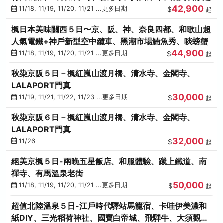
42,900
11/18, 11/19, 11/20, 11/21 ...更多日期
$
起
楓日本美味關西５日〜京、阪、神、奈良四都、和歌山超
人氣電鐵+神戶新型空中纜車、黑潮市場鮪魚秀、啖螃蟹
44,900
11/18, 11/19, 11/20, 11/21 ...更多日期
$
起
秋染京阪５日－楓紅嵐山渡月橋、清水寺、金閣寺、
LALAPORT門真
30,000
11/19, 11/21, 11/22, 11/23 ...更多日期
$
起
秋染京阪６日－楓紅嵐山渡月橋、清水寺、金閣寺、
LALAPORT門真
32,000
11/26
$
起
絕美京楓５日-兩晚五星飯店、和服體驗、蹴上鐵道、南
禪寺、有馬溫泉老街
50,000
11/18, 11/19, 11/20, 11/21 ...更多日期
$
起
超值北陸溫泉５日-江戶時代驛站馬籠宿、卡哇伊美濃和
紙DIY、三光稻荷神社、國寶白帝城、飛騨牛、大須觀音