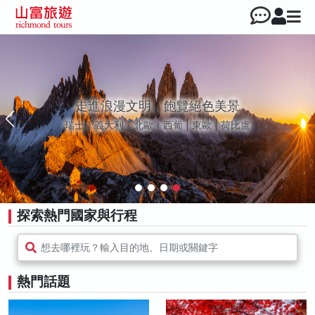
走進浪漫文明，飽覽絕色美景
瑞士｜義大利｜北歐｜西葡 | 東歐 | 荷比盧
探索熱門國家與行程
想去哪裡玩？輸入目的地、日期或關鍵字
熱門話題