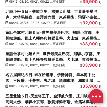
39,900
花之里絢爛花海
08/19, 08/20, 08/21, 08/22 ...更多日期
$
起
北陸小松５日－牧歌之里、國寶犬山城、世界最美星巴
克、木曾馬籠宿、金澤兼六園、東茶屋街、飛驒小京都、
32,900
白川鄉合掌村
08/24, 08/25, 08/26, 08/27 ...更多日期
$
起
童話合掌村北陸５日-世界最美星巴克、飛驒小京都、庄
川峽遊船、郡上八幡祭典舞蹈見學、犬山城、東茶屋街、
33,900
松葉蟹、金箔冰淇淋
08/19, 08/20, 08/21, 08/22 ...更多日期
$
起
童話合掌村北陸６日 -世界最美星巴克、飛驒小京都、庄
川峽遊船、郡上八幡祭典舞蹈見學、犬山城、東茶屋街、
33,900
松葉蟹、金箔冰淇淋
08/19, 08/20, 08/21, 08/22 ...更多日期
$
起
名古屋南紀５日-御在所纜車、伊勢神宮、串本海中公
園、三段壁、千疊敷、鬼之城、黑潮市場、和歌山城、伊
35,900
勢龍蝦溫泉
08/19, 08/20, 08/21, 08/22 ...更多日期
$
起
五星北陸５日-天空塔王子、金澤兼六園、庄川峽遊船、
高岡大佛、飛驒小京都、敦賀海鮮市場、金箔冰淇淋、鰻