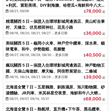
+利尻、紫彩美瑛、DIY剝海膽、哈密瓜+海鮮和牛八大螃
78,000
蟹吃到飽
08/21, 09/06
$
起
精選關西５日～保證入住環球影城周邊酒店、美山町合掌
村、天橋立、伏見稻荷神社、花見小路
36,000
08/16, 08/20, 08/21, 08/27 ...更多日期
$
起
美味關西５日－龜岡小火車、神戶空中纜車、採水果、貓
咪電車、和牛、伊勢龍蝦、長腳蟹
40,500
08/27, 08/28, 08/29, 08/30 ...更多日期
$
起
瘋玩關西５日～保證入住環球影城周邊酒店、神戶動物王
國、天保山海遊館、摩天輪、阿倍野展望台、二條城
39,000
08/15, 08/24, 08/27, 08/28 ...更多日期
$
起
北海道全覽７日－五星鶴雅、釧路濕原、旭川動物園、砂
湯體驗、JR列車、米其林星空夜景、海鮮和牛八大螃
68,000
蟹、卡哇依熊牧場
08/31, 09/07, 09/14, 10/31
$
起
北海道全覽８日－熱氣球、直升機+下午茶、黑岳纜車、