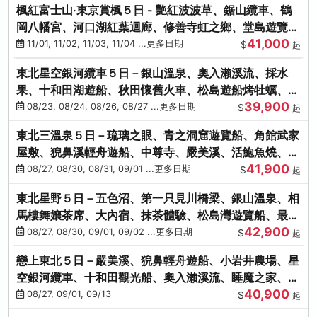
楓紅富士山‧東京賞楓５日 - 艷紅波波草、鋸山纜車、鶴
岡八幡宮、河口湖紅葉迴廊、修善寺虹之鄉、堂島遊覽
41,000
船、熱海梅園
11/01, 11/02, 11/03, 11/04 ...更多日期
$
起
東北星空銀河纜車５日－銀山溫泉、奧入瀨溪流、採水
果、十和田湖遊船、秋田懷舊火車、松島遊船烤牡蠣、嚴
39,900
美溪、螃蟹本家
08/23, 08/24, 08/26, 08/27 ...更多日期
$
起
東北三溫泉５日－琉璃之眼、青之洞窟遊覽船、角館武家
屋敷、猊鼻溪輕舟遊船、中尊寺、嚴美溪、活鮑魚燒、烤
41,900
牡蠣、握壽司體驗
08/27, 08/30, 08/31, 09/01 ...更多日期
$
起
東北星野５日－五色沼、第一只見川橋梁、銀山溫泉、相
馬樓舞孃茶席、大內宿、抹茶體驗、松島灣遊覽船、最上
42,900
川輕舟、螃蟹御膳
08/27, 08/30, 09/01, 09/02 ...更多日期
$
起
戀上東北５日－嚴美溪、猊鼻輕舟遊船、小岩井農場、星
空銀河纜車、十和田觀光船、奧入瀨溪流、睡魔之家、朱
40,900
紅社殿（仙台／青森）
08/27, 09/01, 09/13
$
起