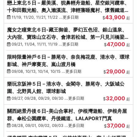
戀上東北５日－嚴美溪、猊鼻輕舟遊船、星空銀河纜車、
十和田觀光船、奧入瀨溪流、津輕藩睡魔村、懷舊鐵道
43,900
（青森／仙台）
11/19, 11/20, 11/21, 11/22 ...更多日期
$
起
魔女之瞳東北６日-藏王御釜、夢幻五色沼、銀山溫泉、
大內宿、寶珠山立石寺、會津若松城、第一只見川橋梁、
47,000
燒肉吃到飽
09/21, 11/04, 11/11, 11/19 ...更多日期
$
起
限時限量神戶６日－勝尾寺、奈良梅花鹿、清水寺、環球
影城、神戶摩賽克、嵐山渡月橋
29,000
09/08, 10/13, 10/14, 10/15 ...更多日期
$
起
樂玩京阪神５日－清水寺、金閣寺、勝尾寺、大阪城公
園、北野異人館、環球影城
32,000
09/27, 09/28, 09/29, 09/30 ...更多日期
$
起
關西絕景丹後６日-美山合掌村、伊根灣遊船、伊根舟屋
群、傘松公園纜車、丹後鐵道、LALAPORT門真
37,000
08/28, 09/01, 09/02, 09/03 ...更多日期
$
起