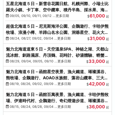
五星北海道５日－新雪谷花園日航、札幌州際、小瑞士比
羅夫小鎮、卡丁車、空中纜車、積丹半島、採水果、海鮮
61,000
和牛螃蟹放題
09/05, 09/10, 09/11, 09/12 ...更多日期
$
起
超值北海道５日－尼克斯海洋公園、企鵝遊行、卡哇伊熊
牧場、浪漫小樽、羊蹄山名水公園、洞爺星空、花火大
31,000
會、螃蟹懷石料理
08/24, 08/27, 09/02, 09/04 ...更多日期
$
起
魅力北海道道東５日－天空溫泉SPA、神秘之湖、天都山
流冰館、釧路濕原、丹頂鶴、花時計、砂湯體驗、螃蟹吃
33,000
到飽
08/29, 09/04, 09/05, 09/10 ...更多日期
$
起
魅力北海道６日－函館星空夜景、漁火鐵道、璀璨溪谷、
熊牧場、企鵝遊行、AOAO水族館、藻岩山纜車、三大螃
42,000
蟹吃到飽
08/19, 08/26, 09/02, 09/09 ...更多日期
$
起
魅力北海道５日－函館百萬夜景、漁火鐵道、卡哇伊熊牧
場、伊達時代村、企鵝遊行、奇幻燈遊步道、璀璨溪谷、
36,000
人氣NO1小丑漢堡
08/15, 08/24, 08/28, 09/04 ...更多日期
$
起