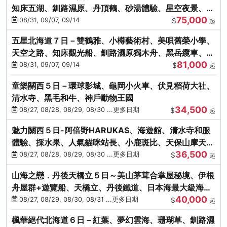
知床五湖、釧路濕原、丹頂鶴、砂湯體驗、星空夜景、洞
75,000
爺花火、螃蟹懷石料理
08/31, 09/07, 09/14
$
起
五星北海道７日－雙鶴雅、小樽藝術村、美唄舊榮小學、
天空之路、知床觀光船、釧路濕原獨木舟、黑岳纜車、流
81,000
冰硝子館DIY玻璃杯
08/31, 09/07, 09/14
$
起
童樂關西５日－環球影城、龜岡小火車、伏見稻荷大社、
清水寺、黑毛和牛、神戶動物王國
34,500
08/27, 08/28, 08/29, 08/30 ...更多日期
$
起
魅力關西５日-阿倍野HARUKAS、海遊館、清水寺和服
體驗、採水果、人氣貓咪站長、小鹿斑比、天保山摩天
36,500
輪、水上巴士
08/27, 08/28, 08/29, 08/30 ...更多日期
$
起
山海之戀．丹後天橋立５日～美山茅茸合掌屋秘境、伊根
舟屋群+遊覽船、天橋立、丹後鐵道、日本海最大級海鮮
40,000
市場
08/27, 08/29, 08/30, 08/31 ...更多日期
$
起
楓華絕代北海道６日－紅葉、夢幻雲海、珊瑚草、釧路濕