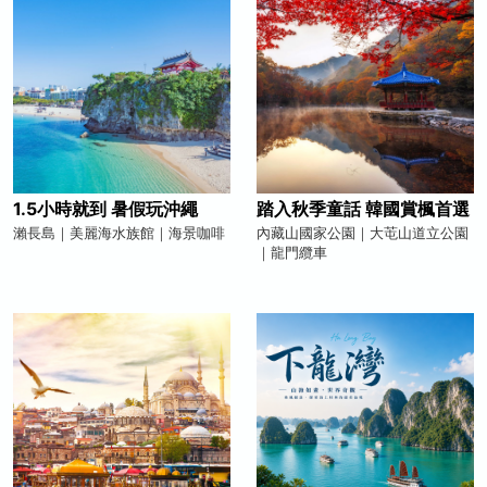
1.5小時就到 暑假玩沖繩
踏入秋季童話 韓國賞楓首選
瀨長島｜美麗海水族館｜海景咖啡
內藏山國家公園｜大芚山道立公園
｜龍門纜車