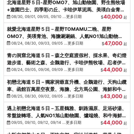
北海道星野５日-星野OMO7、旭山動物園、野生熊牧場
+遊園巴士、四季彩の丘、卡哇伊草泥馬、美瑛白金青
40,000
池、螃蟹吃到飽
08/30, 09/01, 09/05, 09/10 ...更多日期
$
起
就愛北海道星野５日－星野TOMAMU二晚、星野
OMO7、美瑛青池、海膽涮涮鍋、人氣NO1旭山動物
47,000
園、海鮮和牛螃蟹吃到飽
08/24, 08/30, 09/03, 09/05 ...更多日期
$
起
青の洞窟北海道５日－森之空庭渡假村、採水果、奇幻燈
遊步道、藝術之森、企鵝遊行、卡哇伊熊牧場、忍者伊達
44,000
時代村、螃蟹吃到飽
08/24, 09/05, 09/06, 09/09 ...更多日期
$
起
初戀北海道５日－獨家洞爺直升機、企鵝遊行、天狗山纜
車、函館百萬星空夜景、海膽、北方馬公園、海鮮和牛螃
43,000
蟹吃到飽
08/25, 08/30, 09/02, 09/05 ...更多日期
$
起
遇上初戀北海道５日－五星鶴雅、釧路濕原、足浴砂湯、
常盤旋轉塔、人氣NO1旭山動物園、爐端燒、和牛海鮮螃
44,000
蟹吃到飽
09/05, 09/10, 09/12, 09/14 ...更多日期
$
起