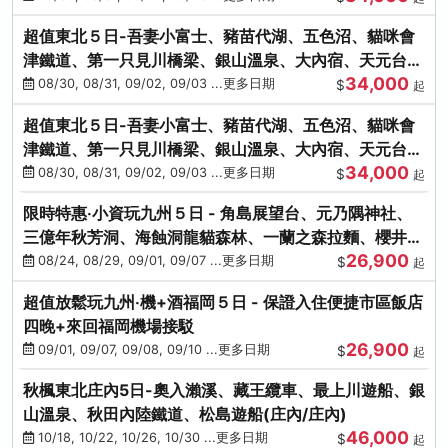
超值東北５日-吾妻小富士、豬苗代湖、五色沼、貓咪會
津鐵道、第一只見川橋梁、銀山溫泉、大內宿、天元台高
34,000
原纜車
08/30, 08/31, 09/02, 09/03 ...更多日期
$
起
超值東北５日-吾妻小富士、豬苗代湖、五色沼、貓咪會
津鐵道、第一只見川橋梁、銀山溫泉、大內宿、天元台高
34,000
原纜車
08/30, 08/31, 09/02, 09/03 ...更多日期
$
起
限時特惠‧小資玩九州５日 - 角島展望台、元乃隅神社、
三億年秋芳洞、海蝕洞龍貓森林、一蘭之森拉麵、櫻井二
26,900
見浦
08/24, 08/29, 09/01, 09/07 ...更多日期
$
起
超值放鬆玩九州‧機+酒福岡５日 - 保證入住便捷市區飯店
四晚+來回福岡機場接駁
26,900
09/01, 09/07, 09/08, 09/10 ...更多日期
$
起
秋楓東北庄內5日-奧入瀨溪、藏王纜車、最上川遊船、銀
山溫泉、秋田內陸鐵道、松島遊船(庄內/庄內)
46,000
10/18, 10/22, 10/26, 10/30 ...更多日期
$
起