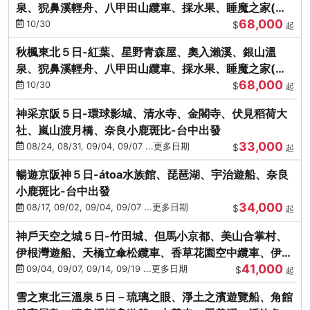
泉、猊鼻溪輕舟、八甲田山纜車、採水果、睡魔之家(不
68,000
進免稅店)
10/30
$
起
秋楓東北５日-紅葉、星野青森屋、奧入瀨溪、銀山溫
泉、猊鼻溪輕舟、八甲田山纜車、採水果、睡魔之家(不
68,000
進免稅店)
10/30
$
起
神采京阪５日-環球影城、清水寺、金閣寺、伏見稻荷大
社、嵐山渡月橋、奈良小鹿斑比-台中出發
33,000
08/24, 08/31, 09/04, 09/07 ...更多日期
$
起
暢遊京阪神５日-átoa水族館、琵琶湖、宇治遊船、奈良
小鹿斑比-台中出發
34,000
08/17, 09/02, 09/04, 09/07 ...更多日期
$
起
神戶天空之城５日-竹田城、但馬小京都、美山合掌村、
伊根灣遊船、天橋立傘松纜車、香草花園空中纜車、伊勢
41,000
龍蝦-台中出發
09/04, 09/07, 09/14, 09/19 ...更多日期
$
起
雪之東北三溫泉５日－琉璃之眼、淨土之濱遊覽船、角館