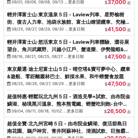
37,000
中出發
09/01, 09/06, 09/08, 09/13 ...更多日期
$
起
輕井澤富士山‧東京溫泉５日 - Laview列車、星野榆樹
街、復古人力車、池袋水族館、富士山瞭望纜車、究極海
41,500
鮮食放題
08/25, 08/27, 08/29, 08/30 ...更多日期
$
起
輕井澤富士山‧悠活東京５日 - Laview列車體驗、澀谷展
望台、角川武藏野、川越小江戶、蟹道樂、伊勢龍蝦&海
47,500
膽生魚片
08/16, 08/21, 08/25, 08/27 ...更多日期
$
起
東京嚴選‧迪士尼富士山５日 - 晴空塔&寶可夢中心、纜車
&遊船、零距離叢林巴士、鮮採水果、和牛螃蟹食放題
47,500
08/25, 08/26, 08/27, 08/29 ...更多日期
$
起
超值特惠‧輕鬆玩北九州５日 - 酒造見學+試飲、由布院金
鱗湖、秘境黑川溫泉、熊本熊電鐵、螃蟹吃到飽-台中出
26,500
發
09/04, 09/11, 09/18, 10/02 ...更多日期
$
起
超值全覽‧北九州宮崎５日 - 由布院金鱗湖、復活節島日
南花園、鵜戶神宮、青井阿蘇神社、清酒試飲、巨無霸熊