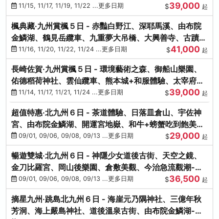
39,000
滿宮、竈門神社
11/15, 11/17, 11/19, 11/22 ...更多日期
$
起
楓典藏‧九州賞楓５日 - 赤豔白野江、深耶馬溪、由布院
金鱗湖、鶴見岳纜車、九重夢大吊橋、大興善寺、古蹟河
41,000
豚+和牛饗宴
11/16, 11/20, 11/22, 11/24 ...更多日期
$
起
長崎佐賀‧九州賞楓５日 - 環境藝術之森、御船山樂園、
佑德稻荷神社、雲仙纜車、熊本城+和服體驗、太宰府天
39,000
滿宮、光明禪寺
11/14, 11/17, 11/21, 11/24 ...更多日期
$
起
超值特惠‧北九州６日 - 茶道體驗、日落皿倉山、宇佐神
宮、由布院金鱗湖、開運宮地嶽、和牛+螃蟹吃到飽美
29,000
饌-台中出發
09/01, 09/06, 09/08, 09/13 ...更多日期
$
起
暢遊雙城‧北九州６日 - 神隱少女道後古街、天空之鏡、
金刀比羅宮、岡山後樂園、倉敷美觀、今治急流觀潮-台
36,500
中出發
09/01, 09/06, 09/08, 09/13 ...更多日期
$
起
摘星九州‧跳島北九州６日 - 海崖元乃隅神社、三億年秋
芳洞、海上嚴島神社、道後溫泉古街、由布院金鱗湖-台