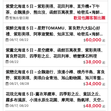
紫愛北海道５日－紫彩美瑛、花田列車、直升機+下午
茶、企鵝漫步、熊出沒、函館百萬夜景、哈密瓜+海鮮和
歡迎包團客製出團
牛八大螃蟹吃到飽
暫無出發日期
紫醉北海道５日－星野TOMAMU、富良野六大貼心好
禮、紫彩美瑛、阿寒遊覽船、知床五湖、哈密瓜+海鮮和
60,000
牛螃蟹吃到飽
08/17, 08/22
$
起
紫薰北海道５日－星空纜車、函館百萬夜景、紫彩美瑛、
富良野花田、四季彩之丘、花田列車、螃蟹懷石料理
38,000
08/22
$
起
紫戀北海道６日－企鵝遊行、浪漫小樽、積丹半島、富良
野、紫彩美瑛、美瑛白金青池、旭山動物園、旭川常盤旋
34,000
轉塔
08/21, 08/28
$
起
花現北海道５日-薰衣草纜車、四季彩之丘、童話之丘、
霧多布濕原、小清水原生花園、摩周湖、熱氣球、天空溫
48,000
泉SPA、螃蟹吃到飽
08/17, 08/20
$
起