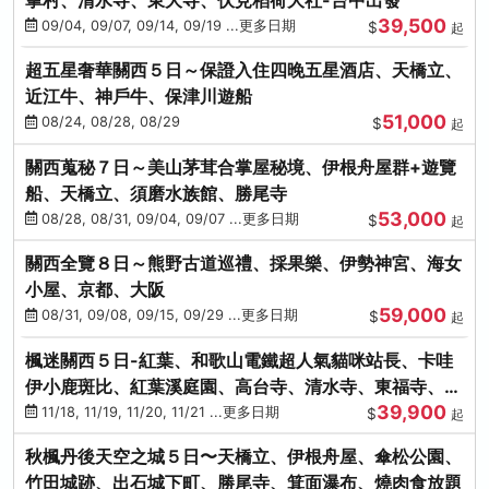
39,500
09/04, 09/07, 09/14, 09/19 ...更多日期
$
起
超五星奢華關西５日～保證入住四晚五星酒店、天橋立、
近江牛、神戶牛、保津川遊船
51,000
08/24, 08/28, 08/29
$
起
關西蒐秘７日～美山茅茸合掌屋秘境、伊根舟屋群+遊覽
船、天橋立、須磨水族館、勝尾寺
53,000
08/28, 08/31, 09/04, 09/07 ...更多日期
$
起
關西全覽８日～熊野古道巡禮、採果樂、伊勢神宮、海女
小屋、京都、大阪
59,000
08/31, 09/08, 09/15, 09/29 ...更多日期
$
起
楓迷關西５日-紅葉、和歌山電鐵超人氣貓咪站長、卡哇
伊小鹿斑比、紅葉溪庭園、高台寺、清水寺、東福寺、伊
39,900
勢龍蝦+和牛
11/18, 11/19, 11/20, 11/21 ...更多日期
$
起
秋楓丹後天空之城５日〜天橋立、伊根舟屋、傘松公園、
竹田城跡、出石城下町、勝尾寺、箕面瀑布、燒肉食放題