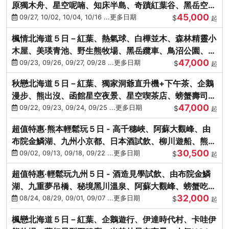
原獨木舟、星空呢喃、知床半島、奇蹟紅葉谷、黑岳空中
45,000
纜車、旭山動物園
09/27, 10/02, 10/04, 10/16 ...更多日期
$
起
楓情北海道５日－紅葉、熱氣球、白樺並木、森林精靈小
木屋、美瑛青池、野生熊牧場、黑岳纜車、鳥沼公園、紅
47,000
葉奇蹟谷、螃蟹吃到飽
09/23, 09/26, 09/27, 09/28 ...更多日期
$
起
秋戀北海道５日－紅葉、獨家洞爺直升機+下午茶、企鵝
漫步、熊出沒、函館星空夜景、星空喫茶店、螃蟹壽司、
47,000
海膽、三大螃蟹放題
09/22, 09/23, 09/24, 09/25 ...更多日期
$
起
超值特惠‧熊本輕鬆玩５日 - 高千穗峽、阿蘇大觀峰、由
布院金鱗湖、九州小京都、日本酒試飲、柳川遊船、熊本
30,500
城、熊本AEON
09/02, 09/13, 09/18, 09/22 ...更多日期
$
起
超值特惠‧輕鬆玩九州５日 - 酒造見學試飲、由布院金鱗
湖、九重夢吊橋、秘境黑川溫泉、阿蘇大觀峰、螃蟹吃到
32,000
飽
08/24, 08/29, 09/01, 09/07 ...更多日期
$
起
楓戀北海道５日－紅葉、企鵝遊行、伊達時代村、卡哇伊