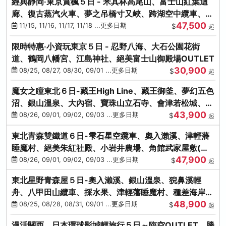
經典靜岡‧東京賞楓５日 - 米其林高尾山、富士山紅葉迴
廊、復古蒸汽火車、夢之吊橋寸又峽、跨湖空中纜車、抹
47,500
茶體驗、三溪園
11/15, 11/16, 11/17, 11/18 ...更多日期
$
起
限時特惠‧小資玩東京５日 - 忍野八海、大石公園花街
道、鶴岡八幡宮、江島神社、絕美富士山御殿場OUTLET
30,900
08/25, 08/27, 08/30, 09/01 ...更多日期
$
起
魔女之瞳東北６日-藏王High Line、藏王御釜、夢幻五色
沼、銀山溫泉、大內宿、寶珠山立石寺、會津若松城、燒
43,900
肉吃到飽
08/26, 09/01, 09/02, 09/03 ...更多日期
$
起
東北青森雙鐵道６日-雫石星空纜車、奧入瀨溪、津輕藩
睡魔村、絕美朱紅社殿、小岩井農場、角館武家屋敷(不
47,900
進免稅店)
08/26, 09/01, 09/02, 09/03 ...更多日期
$
起
東北星野青森屋５日-奧入瀨溪、銀山溫泉、猊鼻溪輕
舟、八甲田山纜車、採水果、津輕藩睡魔村、種差海岸、
48,900
法式料理(不進免稅店)
08/25, 08/28, 08/31, 09/01 ...更多日期
$
起
漫活關西．日本環球影城輕旅行５日～臨空OUTLET、勝