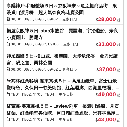
享樂神戶‧和服體驗５日～京阪神奈～魚之棚商店街、浪
漫嵐山渡月橋、超人氣奈良梅花鹿公園
28,000
08/30, 08/31, 09/01, 09/02 ...更多日期
$
起
暢遊京阪神５日-átoa水族館、琵琶湖、宇治遊船、奈良
小鹿斑比、勝尾寺
32,000
08/30, 09/01, 09/02, 09/06 ...更多日期
$
起
神采四國５日-松山城、後樂園、大步危溪谷、金刀比羅
宮、渦之道、栗林公園
37,000
08/30, 08/31, 09/01, 09/02 ...更多日期
$
起
米其林紅葉秘境‧關東賞楓５日 - 高尾山纜車、富士山景
觀特急、久保田一竹美術館、紅葉迴廊、西湖里根場、銀
49,000
杏大道
11/01, 11/02, 11/03, 11/04 ...更多日期
$
起
紅葉賞‧關東賞楓５日 - Laview列車、長瀞川遊船、月石
紅葉、紅葉峭壁昇仙峽、河口湖紅葉迴廊、米其林高尾
43,000
山、海鮮盛宴
11/01, 11/02, 11/03, 11/04 ...更多日期
$
起