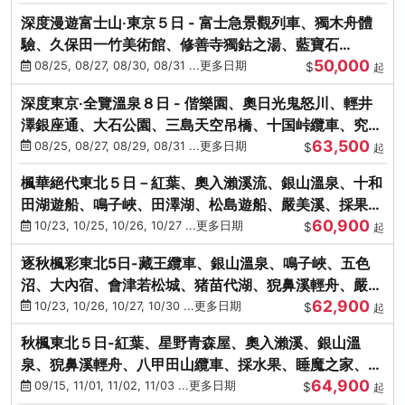
深度漫遊富士山‧東京５日 - 富士急景觀列車、獨木舟體
驗、久保田一竹美術館、修善寺獨鈷之湯、藍寶石
50,000
SAPHIR踴子號
08/25, 08/27, 08/30, 08/31 ...更多日期
$
起
深度東京‧全覽溫泉８日 - 偕樂園、奧日光鬼怒川、輕井
澤銀座通、大石公園、三島天空吊橋、十国峠纜車、究極
63,500
海鮮食べ放題
08/25, 08/27, 08/29, 08/31 ...更多日期
$
起
楓華絕代東北５日－紅葉、奧入瀨溪流、銀山溫泉、十和
田湖遊船、鳴子峽、田澤湖、松島遊船、嚴美溪、採果烤
60,900
牡蠣
10/23, 10/25, 10/26, 10/27 ...更多日期
$
起
逐秋楓彩東北5日-藏王纜車、銀山溫泉、鳴子峽、五色
沼、大內宿、會津若松城、猪苗代湖、猊鼻溪輕舟、嚴美
62,900
溪、松島海灣遊船
10/23, 10/26, 10/27, 10/30 ...更多日期
$
起
秋楓東北５日-紅葉、星野青森屋、奧入瀨溪、銀山溫
泉、猊鼻溪輕舟、八甲田山纜車、採水果、睡魔之家、法
64,900
式料理(不進免稅店)
09/15, 11/01, 11/02, 11/03 ...更多日期
$
起