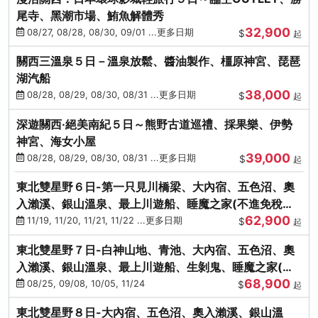
尾寺、黑潮市場、鮪魚解體秀
32,900
08/27, 08/28, 08/30, 09/01 ...更多日期
$
起
關西三溫泉５日－溫泉放鬆、醬油製作、橿原神宮、琵琶
湖汽船
38,000
08/28, 08/29, 08/30, 08/31 ...更多日期
$
起
深遊關西·絕美南紀５日～熊野古道巡禮、採果樂、伊勢
神宮、海女小屋
39,000
08/28, 08/29, 08/30, 08/31 ...更多日期
$
起
東北雙星野６日-第一只見川橋梁、大內宿、五色沼、奧
入瀨溪、銀山溫泉、最上川遊船、睡魔之家(不進免稅店)
62,900
(仙/青)
11/19, 11/20, 11/21, 11/22 ...更多日期
$
起
東北雙星野７日-白神山地、青池、大內宿、五色沼、奧
入瀨溪、銀山溫泉、最上川遊船、生剝鬼、睡魔之家(不
68,900
進免稅店)(仙/青)
08/25, 09/08, 10/05, 11/24
$
起
東北雙星野８日-大內宿、五色沼、奧入瀨溪、銀山溫