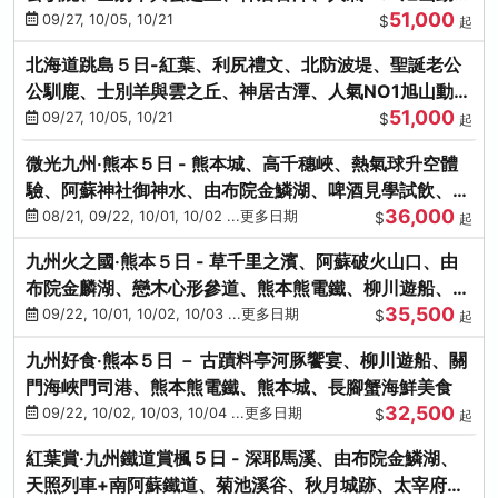
51,000
園、海膽涮涮鍋
09/27, 10/05, 10/21
$
起
北海道跳島５日-紅葉、利尻禮文、北防波堤、聖誕老公
公馴鹿、士別羊與雲之丘、神居古潭、人氣NO1旭山動物
51,000
園、海膽涮涮鍋
09/27, 10/05, 10/21
$
起
微光九州‧熊本５日 - 熊本城、高千穗峽、熱氣球升空體
驗、阿蘇神社御神水、由布院金鱗湖、啤酒見學試飲、豪
36,000
華海鮮盛宴
08/21, 09/22, 10/01, 10/02 ...更多日期
$
起
九州火之國‧熊本５日 - 草千里之濱、阿蘇破火山口、由
布院金麟湖、戀木心形參道、熊本熊電鐵、柳川遊船、地
35,500
獄蒸DIY
09/22, 10/01, 10/02, 10/03 ...更多日期
$
起
九州好食‧熊本５日 － 古蹟料亭河豚饗宴、柳川遊船、關
門海峽門司港、熊本熊電鐵、熊本城、長腳蟹海鮮美食
32,500
09/22, 10/02, 10/03, 10/04 ...更多日期
$
起
紅葉賞‧九州鐵道賞楓５日 - 深耶馬溪、由布院金鱗湖、
天照列車+南阿蘇鐵道、菊池溪谷、秋月城跡、太宰府天