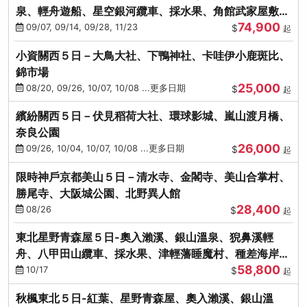
泉、輕舟遊船、星空銀河纜車、採水果、角館武家屋敷
74,900
(不進免稅店)(仙/青)
09/07, 09/14, 09/28, 11/23
$
起
小資關西５日－大鳥大社、下鴨神社、卡哇伊小鹿斑比、
錦市場
25,000
08/20, 09/26, 10/07, 10/08 ...更多日期
$
起
繽紛關西５日－伏見稻荷大社、環球影城、嵐山渡月橋、
奈良公園
26,000
09/26, 10/04, 10/07, 10/08 ...更多日期
$
起
限時神戶京都美山５日－清水寺、金閣寺、美山合掌村、
勝尾寺、大阪城公園、北野異人館
28,400
08/26
$
起
東北星野青森屋５日-奧入瀨溪、銀山溫泉、猊鼻溪輕
舟、八甲田山纜車、採水果、津輕藩睡魔村、種差海岸
58,800
(不進免稅店)
10/17
$
起
秋楓東北５日-紅葉、星野青森屋、奧入瀨溪、銀山溫