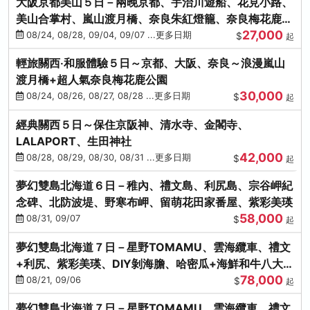
大阪京都美山５日－兩晚京都、宇治川遊船、花見小路、
美山合掌村、嵐山渡月橋、奈良朱紅燈籠、奈良梅花鹿、
27,000
流水瀑布電扶梯
08/24, 08/28, 09/04, 09/07 ...更多日期
$
起
輕旅關西‧和服體驗５日～京都、大阪、奈良～浪漫嵐山
渡月橋+超人氣奈良梅花鹿公園
30,000
08/24, 08/26, 08/27, 08/28 ...更多日期
$
起
經典關西５日～保住京阪神、清水寺、金閣寺、
LALAPORT、生田神社
42,000
08/28, 08/29, 08/30, 08/31 ...更多日期
$
起
夢幻雙島北海道６日－稚內、禮文島、利尻島、宗谷岬紀
念碑、北防波堤、野寒布岬、留萌花田家番屋、紫彩美瑛
58,000
08/31, 09/07
$
起
夢幻雙島北海道７日－星野TOMAMU、雲海纜車、禮文
+利尻、紫彩美瑛、DIY剝海膽、哈密瓜+海鮮和牛八大螃
78,000
蟹吃到飽
08/21, 09/06
$
起
夢幻雙島北海道７日－星野TOMAMU、雲海纜車、禮文