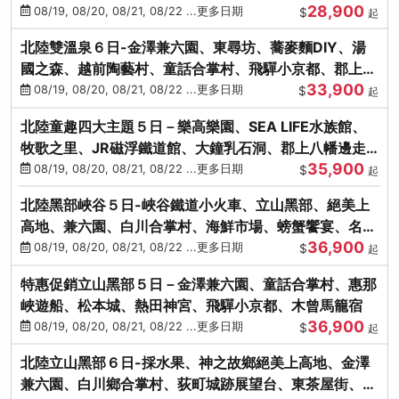
28,900
街、下呂溫泉
08/19, 08/20, 08/21, 08/22 ...更多日期
$
起
北陸雙溫泉６日-金澤兼六園、東尋坊、蕎麥麵DIY、湯
國之森、越前陶藝村、童話合掌村、飛驒小京都、郡上八
33,900
幡
08/19, 08/20, 08/21, 08/22 ...更多日期
$
起
北陸童趣四大主題５日－樂高樂園、SEA LIFE水族館、
牧歌之里、JR磁浮鐵道館、大鐘乳石洞、郡上八幡邊走
35,900
邊吃
08/19, 08/20, 08/21, 08/22 ...更多日期
$
起
北陸黑部峽谷５日-峽谷鐵道小火車、立山黑部、絕美上
高地、兼六園、白川合掌村、海鮮市場、螃蟹饗宴、名湯
36,900
雙溫泉
08/19, 08/20, 08/21, 08/22 ...更多日期
$
起
特惠促銷立山黑部５日－金澤兼六園、童話合掌村、惠那
峽遊船、松本城、熱田神宮、飛驒小京都、木曾馬籠宿
36,900
08/19, 08/20, 08/21, 08/22 ...更多日期
$
起
北陸立山黑部６日-採水果、神之故鄉絕美上高地、金澤
兼六園、白川鄉合掌村、荻町城跡展望台、東茶屋街、名