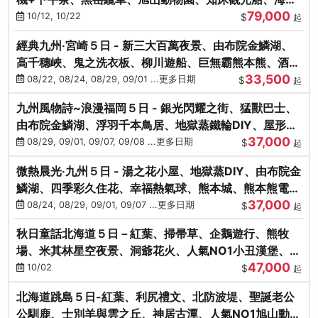
79,000
涮涮鍋(不進免稅店)
10/12, 10/22
$
起
經典九州‧宮崎５日 - 新三大百萬夜景、由布院金鱗湖、
高千穗峽、鬼之洗衣板、柳川遊船、巨無霸熊本熊、酒造
33,500
見學試飲
08/22, 08/24, 08/29, 09/01 ...更多日期
$
起
九州風物詩~浪漫福岡５日 - 銀光閃耀之街、猛獸巴士、
由布院金鱗湖、浮羽千本鳥居、地獄蒸鐵輪DIY、屋形船
37,000
晚宴、鸕鶿捕魚
08/29, 09/01, 09/07, 09/08 ...更多日期
$
起
微熱晨光‧九州５日 - 湯之花小屋、地獄蒸DIY、由布院金
鱗湖、四季彩久住花、幸福熱氣球、熊本城、熊本熊電
37,000
鐵、螃蟹吃到飽
08/24, 08/29, 09/01, 09/07 ...更多日期
$
起
秋日童話北海道５日－紅葉、掃帚草、企鵝遊行、熊牧
場、米其林星空夜景、洞爺花火、人氣NO1小丑漢堡、螃
47,000
蟹放題(千/函)
10/02
$
起
北海道跳島５日-紅葉、利尻禮文、北防波堤、聖誕老公
公馴鹿、士別羊與雲之丘、神居古潭、人氣NO1旭山動物