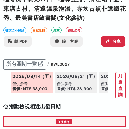
東漓古村、清遠溫泉泡湯、赤坎古鎮非遺鐵花
秀、最美書店鐘書閣(文化參訪)
部落文化體驗
自然生態
纜車
僅供參考
轉 PDF
線上客服
分享
所有團期一覽
/
KWL0827
月
2026/08/14 (五)
2026/08/21 (五)
2026/08/2
曆
僅供參考
僅供參考
僅供參考
查
售價: NT$ 38,900
售價: NT$ 38,900
售價: NT$ 38,
詢
滑動檢視相近出發日期
僅供參考