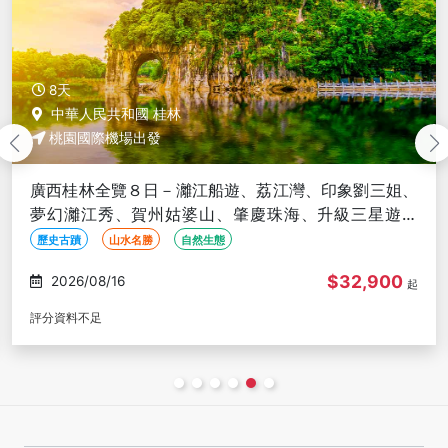
8天
中華人民共和國 桂林
桃園國際機場出發
桂林精彩８日－陽朔山水、灕江精華遊、遇龍河漂流、
龍脊梯田、丹霞八角寨、印象劉三姐、升級三星遊船
(文化參訪)
自然生態
線上旅展
必遊推薦
$38,900
2026/08/17
起
評分資料不足