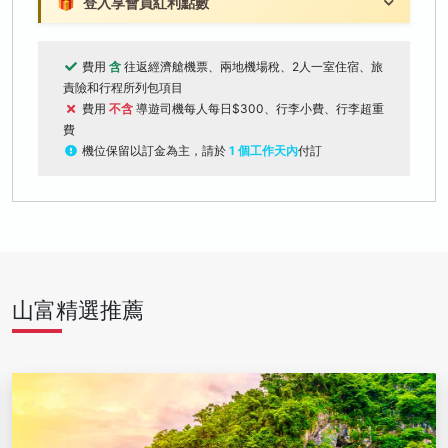
🎁
登入享會員紅利點數
費用
含
往返經濟艙機票、兩地機場稅、2人一室住宿、旅
責險和行程所列包項目
費用
不含
導遊司機每人每日$300、行李小費、行李超重
費
機位保留以訂金為主，請於
1 個工作天內
付訂
山富精選推薦