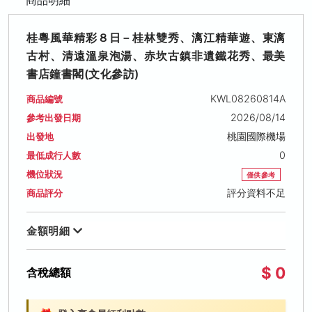
桂粵風華精彩８日－桂林雙秀、漓江精華遊、東漓
古村、清遠溫泉泡湯、赤坎古鎮非遺鐵花秀、最美
書店鐘書閣(文化參訪)
KWL08260814A
商品編號
2026/08/14
參考出發日期
桃園國際機場
出發地
0
最低成行人數
機位狀況
僅供參考
評分資料不足
商品評分
金額明細
$ 0
含稅總額