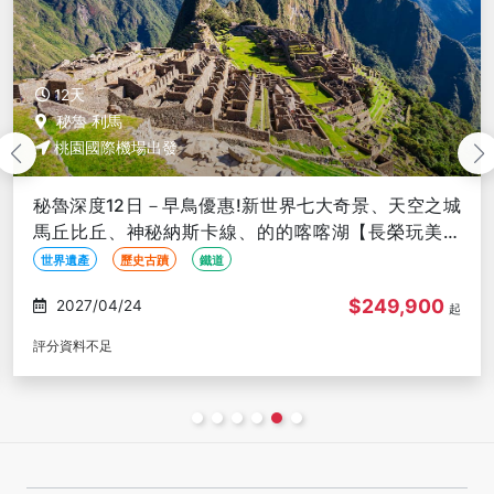
16天
桃園國際機場出發
祕魯、玻利維亞傳奇16日–世界遺產馬丘比丘、夢幻天
空之鏡、納斯卡線、安地斯觀光火車、的的喀喀湖
$405,900
2027/01/22
起
評分資料不足