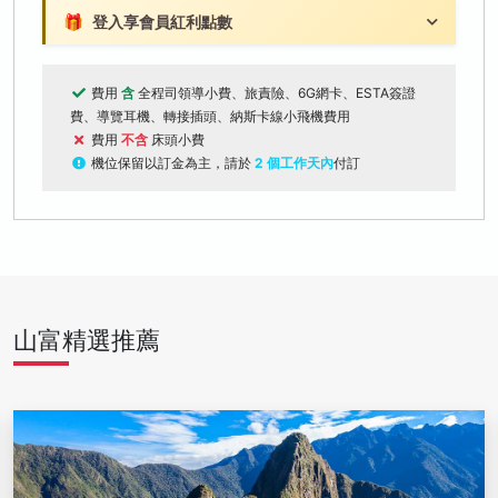
🎁
登入享會員紅利點數
費用
含
全程司領導小費、旅責險、6G網卡、ESTA簽證
費、導覽耳機、轉接插頭、納斯卡線小飛機費用
費用
不含
床頭小費
機位保留以訂金為主，請於
2 個工作天內
付訂
山富精選推薦