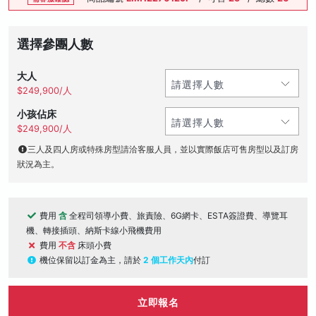
選擇參團人數
大人
$249,900/人
小孩佔床
$249,900/人
三人及四人房或特殊房型請洽客服人員，並以實際飯店可售房型以及訂房
狀況為主。
費用
含
全程司領導小費、旅責險、6G網卡、ESTA簽證費、導覽耳
機、轉接插頭、納斯卡線小飛機費用
費用
不含
床頭小費
機位保留以訂金為主，請於
2 個工作天內
付訂
立即報名