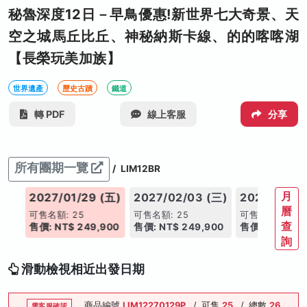
秘魯深度12日－早鳥優惠!新世界七大奇景、天
空之城馬丘比丘、神秘納斯卡線、的的喀喀湖
【長榮玩美加族】
世界遺產
歷史古蹟
鐵道
轉 PDF
線上客服
分享
所有團期一覽
/
LIM12BR
月
(四)
2027/01/29 (五)
2027/02/03 (三)
2027/02/26
曆
可售名額: 25
可售名額: 25
可售名額: 25
查
900
售價: NT$ 249,900
售價: NT$ 249,900
售價: NT$ 249
詢
滑動檢視相近出發日期
商品編號
LIM12270129P
/
可售
25
/
總數
26
需客服確認