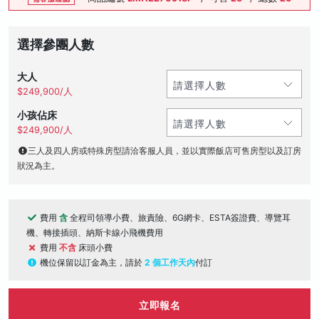
選擇參團人數
大人
$249,900/人
小孩佔床
$249,900/人
三人及四人房或特殊房型請洽客服人員，並以實際飯店可售房型以及訂房
狀況為主。
費用
含
全程司領導小費、旅責險、6G網卡、ESTA簽證費、導覽耳
機、轉接插頭、納斯卡線小飛機費用
費用
不含
床頭小費
機位保留以訂金為主，請於
2 個工作天內
付訂
立即報名