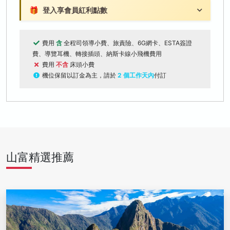
🎁
登入享會員紅利點數
費用
含
全程司領導小費、旅責險、6G網卡、ESTA簽證
費、導覽耳機、轉接插頭、納斯卡線小飛機費用
費用
不含
床頭小費
機位保留以訂金為主，請於
2 個工作天內
付訂
山富精選推薦