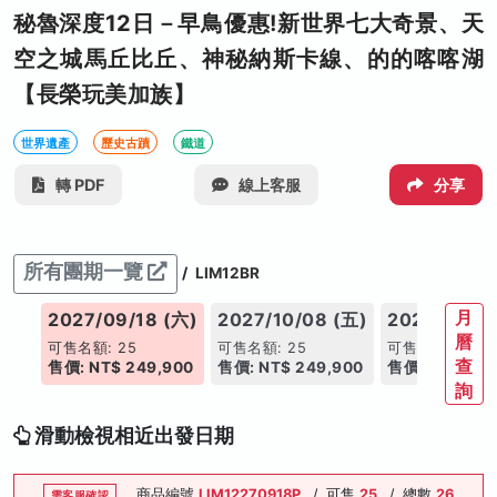
秘魯深度12日－早鳥優惠!新世界七大奇景、天
空之城馬丘比丘、神秘納斯卡線、的的喀喀湖
【長榮玩美加族】
世界遺產
歷史古蹟
鐵道
轉 PDF
線上客服
分享
所有團期一覽
/
LIM12BR
月
(五)
2027/09/18 (六)
2027/10/08 (五)
2027/10/23
曆
可售名額: 25
可售名額: 25
可售名額: 25
查
900
售價: NT$ 249,900
售價: NT$ 249,900
售價: NT$ 249
詢
滑動檢視相近出發日期
商品編號
LIM12270918P
/
可售
25
/
總數
26
需客服確認