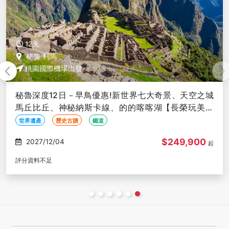
11天
桃園國際機場出發
墨西哥單國經典11日－特奧蒂瓦坎、假面摔角、阿茲特
克神廟、烏斯馬爾馬雅遺跡、奇琴伊察、天井、坎昆
【長榮玩美加族】
世界遺產
歷史古蹟
特色美食
$242,900
2027/09/17
起
評分資料不足