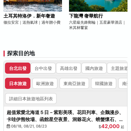
土耳其特洛伊．新年奢遊
下龍灣 奢華航行
徹拉安宮｜送熱氣球｜過年贈小費
六星級先鋒郵輪｜五星豪華酒店｜
米其林饗宴
探索目的地
台北出發
台中出發
高雄出發
國內旅遊
主題旅遊
日本旅遊
歐洲旅遊
東南亞旅遊
韓國旅遊
南亞
詳細日本旅遊地區列表
超值紫愛北海道５日－紫彩美瑛、花田列車、企鵝漫步、
卡哇伊熊牧場、函館星空夜景、洞爺花火、螃蟹懷石、啤
42,000
酒暢飲
08/18, 08/21, 08/23
$
起