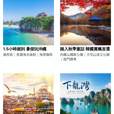
1.5小時就到 暑假玩沖繩
踏入秋季童話 韓國賞楓首選
瀨長島｜美麗海水族館｜海景咖啡
內藏山國家公園｜大芚山道立公園
｜龍門纜車