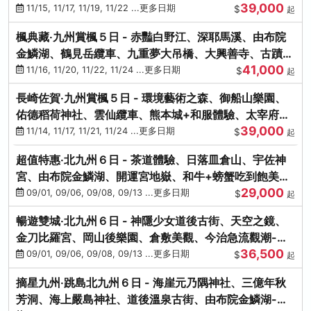
39,000
滿宮、竈門神社
11/15, 11/17, 11/19, 11/22 ...更多日期
$
起
楓典藏‧九州賞楓５日 - 赤豔白野江、深耶馬溪、由布院
金鱗湖、鶴見岳纜車、九重夢大吊橋、大興善寺、古蹟河
41,000
豚+和牛饗宴
11/16, 11/20, 11/22, 11/24 ...更多日期
$
起
長崎佐賀‧九州賞楓５日 - 環境藝術之森、御船山樂園、
佑德稻荷神社、雲仙纜車、熊本城+和服體驗、太宰府天
39,000
滿宮、光明禪寺
11/14, 11/17, 11/21, 11/24 ...更多日期
$
起
超值特惠‧北九州６日 - 茶道體驗、日落皿倉山、宇佐神
宮、由布院金鱗湖、開運宮地嶽、和牛+螃蟹吃到飽美
29,000
饌-台中出發
09/01, 09/06, 09/08, 09/13 ...更多日期
$
起
暢遊雙城‧北九州６日 - 神隱少女道後古街、天空之鏡、
金刀比羅宮、岡山後樂園、倉敷美觀、今治急流觀潮-台
36,500
中出發
09/01, 09/06, 09/08, 09/13 ...更多日期
$
起
摘星九州‧跳島北九州６日 - 海崖元乃隅神社、三億年秋
芳洞、海上嚴島神社、道後溫泉古街、由布院金鱗湖-台