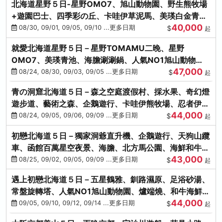
北海道星野５日-星野OMO7、旭山動物園、野生熊牧場
+遊園巴士、四季彩の丘、卡哇伊草泥馬、美瑛白金青
40,000
池、螃蟹吃到飽
08/30, 09/01, 09/05, 09/10 ...更多日期
$
起
就愛北海道星野５日－星野TOMAMU二晚、星野
OMO7、美瑛青池、海膽涮涮鍋、人氣NO1旭山動物
47,000
園、海鮮和牛螃蟹吃到飽
08/24, 08/30, 09/03, 09/05 ...更多日期
$
起
青の洞窟北海道５日－森之空庭渡假村、採水果、奇幻燈
遊步道、藝術之森、企鵝遊行、卡哇伊熊牧場、忍者伊達
44,000
時代村、螃蟹吃到飽
08/24, 09/05, 09/06, 09/09 ...更多日期
$
起
初戀北海道５日－獨家洞爺直升機、企鵝遊行、天狗山纜
車、函館百萬星空夜景、海膽、北方馬公園、海鮮和牛螃
43,000
蟹吃到飽
08/25, 09/02, 09/05, 09/09 ...更多日期
$
起
遇上初戀北海道５日－五星鶴雅、釧路濕原、足浴砂湯、
常盤旋轉塔、人氣NO1旭山動物園、爐端燒、和牛海鮮螃
44,000
蟹吃到飽
09/05, 09/10, 09/12, 09/14 ...更多日期
$
起