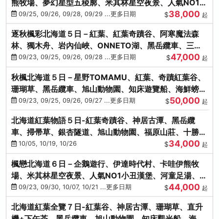
熊牧場、夢幻星型五稜廓、米其林星空夜景、人氣NO1小
38,000
丑漢堡、洞爺花火
09/25, 09/26, 09/28, 09/29 ...更多日期
$
起
逐秋楓彩北海道５日－紅葉、紅葉奇蹟谷、阿寒魔法森
林、獨木舟、岩內仙峽、ONNETO湖、黑岳纜車、三國
47,000
峠、豐平峽、螃蟹溫泉
09/23, 09/25, 09/26, 09/28 ...更多日期
$
起
秋楓北海道５日－星野TOMAMU、紅葉、奇蹟紅葉谷、
珊瑚草、黑岳纜車、旭山動物園、知床遊覽船、海鮮螃蟹
50,000
和牛吃到飽
09/23, 09/25, 09/26, 09/27 ...更多日期
$
起
北海道紅葉物語５日-紅葉奇蹟谷、神居古潭、黑岳纜
車、掃帚草、銀杏隧道、旭山動物園、福原山莊、十勝牧
34,000
場、冰的美術館
10/05, 10/19, 10/26
$
起
楓戀北海道６日－企鵝遊行、伊達時代村、卡哇伊熊牧
場、米其林星空夜景、人氣NO1小丑漢堡、河童足湯、奇
44,000
幻燈遊步道、洞爺花火
09/23, 09/30, 10/07, 10/21 ...更多日期
$
起
北海道紅葉全覽７日-紅葉谷、神居古潭、珊瑚草、直升
機+下午茶、黑岳纜車、旭山動物園、知床觀光船、海膽