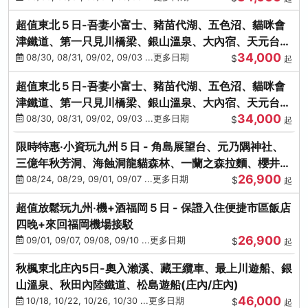
超值東北５日-吾妻小富士、豬苗代湖、五色沼、貓咪會
津鐵道、第一只見川橋梁、銀山溫泉、大內宿、天元台高
34,000
原纜車
08/30, 08/31, 09/02, 09/03 ...更多日期
$
起
超值東北５日-吾妻小富士、豬苗代湖、五色沼、貓咪會
津鐵道、第一只見川橋梁、銀山溫泉、大內宿、天元台高
34,000
原纜車
08/30, 08/31, 09/02, 09/03 ...更多日期
$
起
限時特惠‧小資玩九州５日 - 角島展望台、元乃隅神社、
三億年秋芳洞、海蝕洞龍貓森林、一蘭之森拉麵、櫻井二
26,900
見浦
08/24, 08/29, 09/01, 09/07 ...更多日期
$
起
超值放鬆玩九州‧機+酒福岡５日 - 保證入住便捷市區飯店
四晚+來回福岡機場接駁
26,900
09/01, 09/07, 09/08, 09/10 ...更多日期
$
起
秋楓東北庄內5日-奧入瀨溪、藏王纜車、最上川遊船、銀
山溫泉、秋田內陸鐵道、松島遊船(庄內/庄內)
46,000
10/18, 10/22, 10/26, 10/30 ...更多日期
$
起