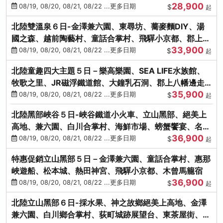
28,900
街、下呂溫泉
08/19, 08/20, 08/21, 08/22 ...更多日期
$
起
北陸雙溫泉６日-金澤兼六園、東尋坊、蕎麥麵DIY、湯
國之森、越前陶藝村、童話合掌村、飛驒小京都、郡上八
33,900
幡
08/19, 08/20, 08/21, 08/22 ...更多日期
$
起
北陸童趣四大主題５日－樂高樂園、SEA LIFE水族館、
牧歌之里、JR磁浮鐵道館、大鐘乳石洞、郡上八幡邊走
35,900
邊吃
08/19, 08/20, 08/21, 08/22 ...更多日期
$
起
北陸黑部峽谷５日-峽谷鐵道小火車、立山黑部、絕美上
高地、兼六園、白川合掌村、海鮮市場、螃蟹饗宴、名湯
36,900
雙溫泉
08/19, 08/20, 08/21, 08/22 ...更多日期
$
起
特惠促銷立山黑部５日－金澤兼六園、童話合掌村、惠那
峽遊船、松本城、熱田神宮、飛驒小京都、木曾馬籠宿
36,900
08/19, 08/20, 08/21, 08/22 ...更多日期
$
起
北陸立山黑部６日-採水果、神之故鄉絕美上高地、金澤
兼六園、白川鄉合掌村、荻町城跡展望台、東茶屋街、名