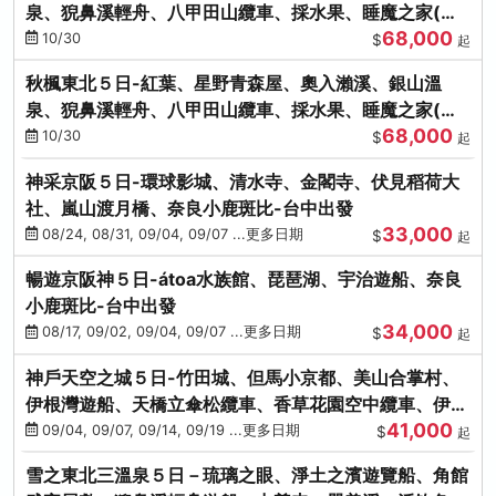
泉、猊鼻溪輕舟、八甲田山纜車、採水果、睡魔之家(不
68,000
進免稅店)
10/30
$
起
秋楓東北５日-紅葉、星野青森屋、奧入瀨溪、銀山溫
泉、猊鼻溪輕舟、八甲田山纜車、採水果、睡魔之家(不
68,000
進免稅店)
10/30
$
起
神采京阪５日-環球影城、清水寺、金閣寺、伏見稻荷大
社、嵐山渡月橋、奈良小鹿斑比-台中出發
33,000
08/24, 08/31, 09/04, 09/07 ...更多日期
$
起
暢遊京阪神５日-átoa水族館、琵琶湖、宇治遊船、奈良
小鹿斑比-台中出發
34,000
08/17, 09/02, 09/04, 09/07 ...更多日期
$
起
神戶天空之城５日-竹田城、但馬小京都、美山合掌村、
伊根灣遊船、天橋立傘松纜車、香草花園空中纜車、伊勢
41,000
龍蝦-台中出發
09/04, 09/07, 09/14, 09/19 ...更多日期
$
起
雪之東北三溫泉５日－琉璃之眼、淨土之濱遊覽船、角館