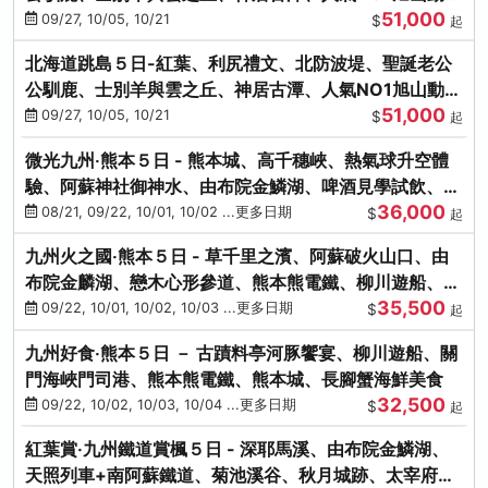
51,000
園、海膽涮涮鍋
09/27, 10/05, 10/21
$
起
北海道跳島５日-紅葉、利尻禮文、北防波堤、聖誕老公
公馴鹿、士別羊與雲之丘、神居古潭、人氣NO1旭山動物
51,000
園、海膽涮涮鍋
09/27, 10/05, 10/21
$
起
微光九州‧熊本５日 - 熊本城、高千穗峽、熱氣球升空體
驗、阿蘇神社御神水、由布院金鱗湖、啤酒見學試飲、豪
36,000
華海鮮盛宴
08/21, 09/22, 10/01, 10/02 ...更多日期
$
起
九州火之國‧熊本５日 - 草千里之濱、阿蘇破火山口、由
布院金麟湖、戀木心形參道、熊本熊電鐵、柳川遊船、地
35,500
獄蒸DIY
09/22, 10/01, 10/02, 10/03 ...更多日期
$
起
九州好食‧熊本５日 － 古蹟料亭河豚饗宴、柳川遊船、關
門海峽門司港、熊本熊電鐵、熊本城、長腳蟹海鮮美食
32,500
09/22, 10/02, 10/03, 10/04 ...更多日期
$
起
紅葉賞‧九州鐵道賞楓５日 - 深耶馬溪、由布院金鱗湖、
天照列車+南阿蘇鐵道、菊池溪谷、秋月城跡、太宰府天