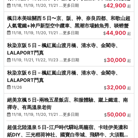
42,900
11/18, 11/19, 11/20, 11/21 ...更多日期
$
起
楓日本美味關西５日〜京、阪、神、奈良四都、和歌山超
人氣電鐵+神戶新型空中纜車、黑潮市場鮪魚秀、啖螃蟹
44,900
11/18, 11/19, 11/20, 11/21 ...更多日期
$
起
秋染京阪５日－楓紅嵐山渡月橋、清水寺、金閣寺、
LALAPORT門真
30,000
11/19, 11/21, 11/22, 11/23 ...更多日期
$
起
秋染京阪６日－楓紅嵐山渡月橋、清水寺、金閣寺、
LALAPORT門真
32,000
11/26
$
起
絕美京楓５日-兩晚五星飯店、和服體驗、蹴上鐵道、南
禪寺、有馬溫泉老街
50,000
11/18, 11/19, 11/20, 11/21 ...更多日期
$
起
超值北陸溫泉５日-江戶時代驛站馬籠宿、卡哇伊美濃和
紙DIY、三光稻荷神社、國寶白帝城、飛騨牛、大須觀音