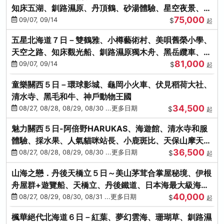
知床五湖、釧路濕原、丹頂鶴、砂湯體驗、星空夜景、洞
75,000
爺花火、螃蟹懷石料理
09/07, 09/14
$
起
五星北海道７日－雙鶴雅、小樽藝術村、美唄舊榮小學、
天空之路、知床觀光船、釧路濕原獨木舟、黑岳纜車、流
81,000
冰硝子館DIY玻璃杯
09/07, 09/14
$
起
童樂關西５日－環球影城、龜岡小火車、伏見稻荷大社、
清水寺、黑毛和牛、神戶動物王國
34,500
08/27, 08/28, 08/29, 08/30 ...更多日期
$
起
魅力關西５日-阿倍野HARUKAS、海遊館、清水寺和服
體驗、採水果、人氣貓咪站長、小鹿斑比、天保山摩天
36,500
輪、水上巴士
08/27, 08/28, 08/29, 08/30 ...更多日期
$
起
山海之戀．丹後天橋立５日～美山茅茸合掌屋秘境、伊根
舟屋群+遊覽船、天橋立、丹後鐵道、日本海最大級海鮮
40,000
市場
08/27, 08/29, 08/30, 08/31 ...更多日期
$
起
楓華絕代北海道６日－紅葉、夢幻雲海、珊瑚草、釧路濕