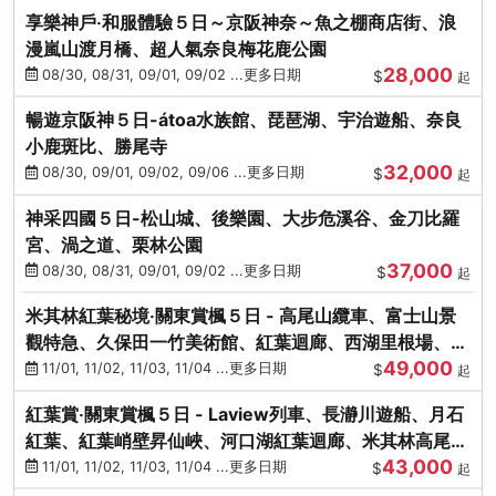
享樂神戶‧和服體驗５日～京阪神奈～魚之棚商店街、浪
漫嵐山渡月橋、超人氣奈良梅花鹿公園
28,000
08/30, 08/31, 09/01, 09/02 ...更多日期
$
起
暢遊京阪神５日-átoa水族館、琵琶湖、宇治遊船、奈良
小鹿斑比、勝尾寺
32,000
08/30, 09/01, 09/02, 09/06 ...更多日期
$
起
神采四國５日-松山城、後樂園、大步危溪谷、金刀比羅
宮、渦之道、栗林公園
37,000
08/30, 08/31, 09/01, 09/02 ...更多日期
$
起
米其林紅葉秘境‧關東賞楓５日 - 高尾山纜車、富士山景
觀特急、久保田一竹美術館、紅葉迴廊、西湖里根場、銀
49,000
杏大道
11/01, 11/02, 11/03, 11/04 ...更多日期
$
起
紅葉賞‧關東賞楓５日 - Laview列車、長瀞川遊船、月石
紅葉、紅葉峭壁昇仙峽、河口湖紅葉迴廊、米其林高尾
43,000
山、海鮮盛宴
11/01, 11/02, 11/03, 11/04 ...更多日期
$
起