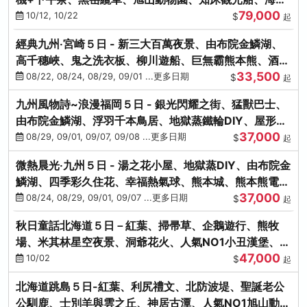
79,000
涮涮鍋(不進免稅店)
10/12, 10/22
$
起
經典九州‧宮崎５日 - 新三大百萬夜景、由布院金鱗湖、
高千穗峽、鬼之洗衣板、柳川遊船、巨無霸熊本熊、酒造
33,500
見學試飲
08/22, 08/24, 08/29, 09/01 ...更多日期
$
起
九州風物詩~浪漫福岡５日 - 銀光閃耀之街、猛獸巴士、
由布院金鱗湖、浮羽千本鳥居、地獄蒸鐵輪DIY、屋形船
37,000
晚宴、鸕鶿捕魚
08/29, 09/01, 09/07, 09/08 ...更多日期
$
起
微熱晨光‧九州５日 - 湯之花小屋、地獄蒸DIY、由布院金
鱗湖、四季彩久住花、幸福熱氣球、熊本城、熊本熊電
37,000
鐵、螃蟹吃到飽
08/24, 08/29, 09/01, 09/07 ...更多日期
$
起
秋日童話北海道５日－紅葉、掃帚草、企鵝遊行、熊牧
場、米其林星空夜景、洞爺花火、人氣NO1小丑漢堡、螃
47,000
蟹放題(千/函)
10/02
$
起
北海道跳島５日-紅葉、利尻禮文、北防波堤、聖誕老公
公馴鹿、士別羊與雲之丘、神居古潭、人氣NO1旭山動物