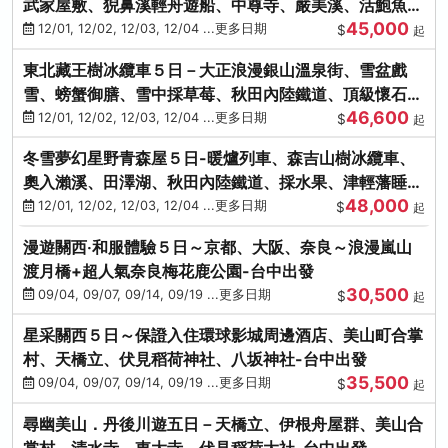
武家屋敷、猊鼻溪輕舟遊船、中尊寺、嚴美溪、活鮑魚
45,000
燒、烤牡蠣、握壽司體驗
12/01, 12/02, 12/03, 12/04 ...更多日期
$
起
東北藏王樹冰纜車５日－大正浪漫銀山溫泉街、雪盆戲
雪、螃蟹御膳、雪中採草莓、秋田內陸鐵道、頂級懷石料
46,600
理、松島遊船
12/01, 12/02, 12/03, 12/04 ...更多日期
$
起
冬雪夢幻星野青森屋５日-暖爐列車、森吉山樹冰纜車、
奧入瀨溪、田澤湖、秋田內陸鐵道、採水果、津輕藩睡魔
48,000
村(不進免稅店)
12/01, 12/02, 12/03, 12/04 ...更多日期
$
起
漫遊關西‧和服體驗５日～京都、大阪、奈良～浪漫嵐山
渡月橋+超人氣奈良梅花鹿公園-台中出發
30,500
09/04, 09/07, 09/14, 09/19 ...更多日期
$
起
星采關西５日～保證入住環球影城周邊酒店、美山町合掌
村、天橋立、伏見稻荷神社、八坂神社-台中出發
35,500
09/04, 09/07, 09/14, 09/19 ...更多日期
$
起
尋幽美山．丹後川遊五日－天橋立、伊根舟屋群、美山合
掌村、清水寺、東大寺、伏見稻荷大社-台中出發