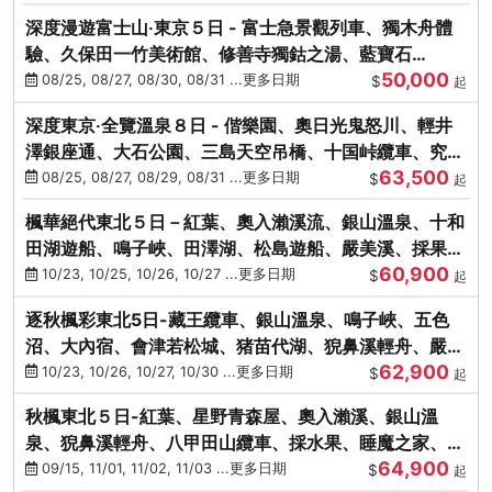
深度漫遊富士山‧東京５日 - 富士急景觀列車、獨木舟體
驗、久保田一竹美術館、修善寺獨鈷之湯、藍寶石
50,000
SAPHIR踴子號
08/25, 08/27, 08/30, 08/31 ...更多日期
$
起
深度東京‧全覽溫泉８日 - 偕樂園、奧日光鬼怒川、輕井
澤銀座通、大石公園、三島天空吊橋、十国峠纜車、究極
63,500
海鮮食べ放題
08/25, 08/27, 08/29, 08/31 ...更多日期
$
起
楓華絕代東北５日－紅葉、奧入瀨溪流、銀山溫泉、十和
田湖遊船、鳴子峽、田澤湖、松島遊船、嚴美溪、採果烤
60,900
牡蠣
10/23, 10/25, 10/26, 10/27 ...更多日期
$
起
逐秋楓彩東北5日-藏王纜車、銀山溫泉、鳴子峽、五色
沼、大內宿、會津若松城、猪苗代湖、猊鼻溪輕舟、嚴美
62,900
溪、松島海灣遊船
10/23, 10/26, 10/27, 10/30 ...更多日期
$
起
秋楓東北５日-紅葉、星野青森屋、奧入瀨溪、銀山溫
泉、猊鼻溪輕舟、八甲田山纜車、採水果、睡魔之家、法
64,900
式料理(不進免稅店)
09/15, 11/01, 11/02, 11/03 ...更多日期
$
起