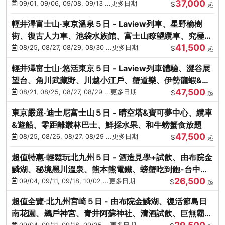
37,000
中出發
09/01, 09/06, 09/08, 09/13 ...更多日期
$
起
輕井澤富士山‧東京溫泉５日 - Laview列車、星野榆樹
街、復古人力車、池袋水族館、富士山瞭望纜車、究極海
41,500
鮮食放題
08/25, 08/27, 08/29, 08/30 ...更多日期
$
起
輕井澤富士山‧悠活東京５日 - Laview列車體驗、澀谷展
望台、角川武藏野、川越小江戶、蟹道樂、伊勢龍蝦&海
47,500
膽生魚片
08/21, 08/25, 08/27, 08/29 ...更多日期
$
起
東京嚴選‧迪士尼富士山５日 - 晴空塔&寶可夢中心、纜車
&遊船、零距離叢林巴士、鮮採水果、和牛螃蟹食放題
47,500
08/25, 08/26, 08/27, 08/29 ...更多日期
$
起
超值特惠‧輕鬆玩北九州５日 - 酒造見學+試飲、由布院金
鱗湖、秘境黑川溫泉、熊本熊電鐵、螃蟹吃到飽-台中出
26,500
發
09/04, 09/11, 09/18, 10/02 ...更多日期
$
起
超值全覽‧北九州宮崎５日 - 由布院金鱗湖、復活節島日
南花園、鵜戶神宮、青井阿蘇神社、清酒試飲、巨無霸熊