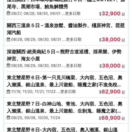
尾寺、黑潮市場、鮪魚解體秀
32,900
08/27, 08/28, 08/30, 09/01 ...更多日期
$
起
關西三溫泉５日－溫泉放鬆、醬油製作、橿原神宮、琵琶
湖汽船
38,000
08/28, 08/29, 08/30, 08/31 ...更多日期
$
起
深遊關西·絕美南紀５日～熊野古道巡禮、採果樂、伊勢
神宮、海女小屋
39,000
08/28, 08/29, 08/30, 08/31 ...更多日期
$
起
東北雙星野６日-第一只見川橋梁、大內宿、五色沼、奧
入瀨溪、銀山溫泉、最上川遊船、睡魔之家(不進免稅店)
62,900
(仙/青)
11/19, 11/20, 11/21, 11/22 ...更多日期
$
起
東北雙星野７日-白神山地、青池、大內宿、五色沼、奧
入瀨溪、銀山溫泉、最上川遊船、生剝鬼、睡魔之家(不
68,900
進免稅店)(仙/青)
08/25, 09/08, 10/05, 11/24
$
起
東北雙星野８日-大內宿、五色沼、奧入瀨溪、銀山溫