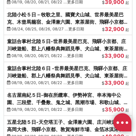
39,900
花之里絢爛花海
08/19, 08/20, 08/21, 08/22 ...更多日期
$
起
北陸小松５日－牧歌之里、國寶犬山城、世界最美星巴
克、木曾馬籠宿、金澤兼六園、東茶屋街、飛驒小京都、
32,900
白川鄉合掌村
08/24, 08/25, 08/26, 08/27 ...更多日期
$
起
童話合掌村北陸５日-世界最美星巴克、飛驒小京都、庄
川峽遊船、郡上八幡祭典舞蹈見學、犬山城、東茶屋街、
33,900
松葉蟹、金箔冰淇淋
08/19, 08/20, 08/21, 08/22 ...更多日期
$
起
童話合掌村北陸６日 -世界最美星巴克、飛驒小京都、庄
川峽遊船、郡上八幡祭典舞蹈見學、犬山城、東茶屋街、
33,900
松葉蟹、金箔冰淇淋
08/19, 08/20, 08/21, 08/22 ...更多日期
$
起
名古屋南紀５日-御在所纜車、伊勢神宮、串本海中公
園、三段壁、千疊敷、鬼之城、黑潮市場、和歌山城、伊
35,900
勢龍蝦溫泉
08/19, 08/20, 08/21, 08/22 ...更多日期
$
起
五星北陸５日-天空塔王子、金澤兼六園、庄川峽遊船、
高岡大佛、飛驒小京都、敦賀海鮮市場、金箔冰淇淋、鰻