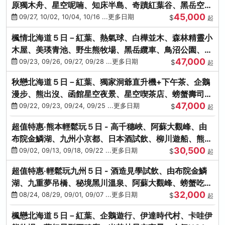
原獨木舟、星空呢喃、知床半島、奇蹟紅葉谷、黑岳空中
45,000
纜車、旭山動物園
09/27, 10/02, 10/04, 10/16 ...更多日期
$
起
楓情北海道５日－紅葉、熱氣球、白樺並木、森林精靈小
木屋、美瑛青池、野生熊牧場、黑岳纜車、鳥沼公園、紅
47,000
葉奇蹟谷、螃蟹吃到飽
09/23, 09/26, 09/27, 09/28 ...更多日期
$
起
秋戀北海道５日－紅葉、獨家洞爺直升機+下午茶、企鵝
漫步、熊出沒、函館星空夜景、星空喫茶店、螃蟹壽司、
47,000
海膽、三大螃蟹放題
09/22, 09/23, 09/24, 09/25 ...更多日期
$
起
超值特惠‧熊本輕鬆玩５日 - 高千穗峽、阿蘇大觀峰、由
布院金鱗湖、九州小京都、日本酒試飲、柳川遊船、熊本
30,500
城、熊本AEON
09/02, 09/13, 09/18, 09/22 ...更多日期
$
起
超值特惠‧輕鬆玩九州５日 - 酒造見學試飲、由布院金鱗
湖、九重夢吊橋、秘境黑川溫泉、阿蘇大觀峰、螃蟹吃到
32,000
飽
08/24, 08/29, 09/01, 09/07 ...更多日期
$
起
楓戀北海道５日－紅葉、企鵝遊行、伊達時代村、卡哇伊