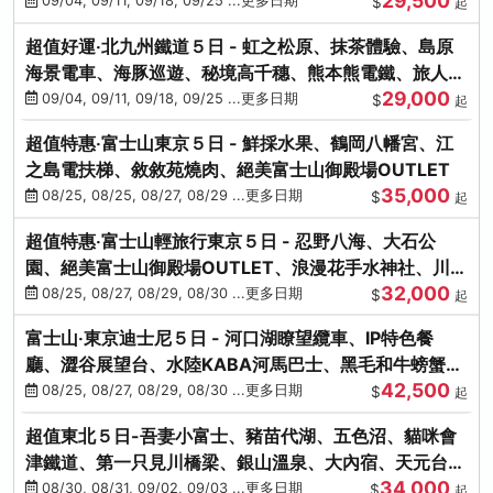
29,500
本熊-台中出發
09/04, 09/11, 09/18, 09/25 ...更多日期
$
起
超值好運‧北九州鐵道５日 - 虹之松原、抹茶體驗、島原
海景電車、海豚巡遊、秘境高千穗、熊本熊電鐵、旅人觀
29,000
光列車-台中出發
09/04, 09/11, 09/18, 09/25 ...更多日期
$
起
超值特惠‧富士山東京５日 - 鮮採水果、鶴岡八幡宮、江
之島電扶梯、敘敘苑燒肉、絕美富士山御殿場OUTLET
35,000
08/25, 08/25, 08/27, 08/29 ...更多日期
$
起
超值特惠‧富士山輕旅行東京５日 - 忍野八海、大石公
園、絕美富士山御殿場OUTLET、浪漫花手水神社、川越
32,000
小江戶
08/25, 08/27, 08/29, 08/30 ...更多日期
$
起
富士山‧東京迪士尼５日 - 河口湖瞭望纜車、IP特色餐
廳、澀谷展望台、水陸KABA河馬巴士、黑毛和牛螃蟹美
42,500
饌、季節採果
08/25, 08/27, 08/29, 08/30 ...更多日期
$
起
超值東北５日-吾妻小富士、豬苗代湖、五色沼、貓咪會
津鐵道、第一只見川橋梁、銀山溫泉、大內宿、天元台高
34,000
原纜車
08/30, 08/31, 09/02, 09/03 ...更多日期
$
起