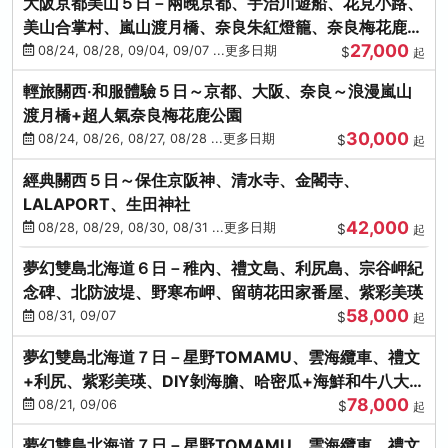
大阪京都美山５日－兩晚京都、宇治川遊船、花見小路、
美山合掌村、嵐山渡月橋、奈良朱紅燈籠、奈良梅花鹿、
27,000
流水瀑布電扶梯
08/24, 08/28, 09/04, 09/07 ...更多日期
$
起
輕旅關西‧和服體驗５日～京都、大阪、奈良～浪漫嵐山
渡月橋+超人氣奈良梅花鹿公園
30,000
08/24, 08/26, 08/27, 08/28 ...更多日期
$
起
經典關西５日～保住京阪神、清水寺、金閣寺、
LALAPORT、生田神社
42,000
08/28, 08/29, 08/30, 08/31 ...更多日期
$
起
夢幻雙島北海道６日－稚內、禮文島、利尻島、宗谷岬紀
念碑、北防波堤、野寒布岬、留萌花田家番屋、紫彩美瑛
58,000
08/31, 09/07
$
起
夢幻雙島北海道７日－星野TOMAMU、雲海纜車、禮文
+利尻、紫彩美瑛、DIY剝海膽、哈密瓜+海鮮和牛八大螃
78,000
蟹吃到飽
08/21, 09/06
$
起
夢幻雙島北海道７日－星野TOMAMU、雲海纜車、禮文