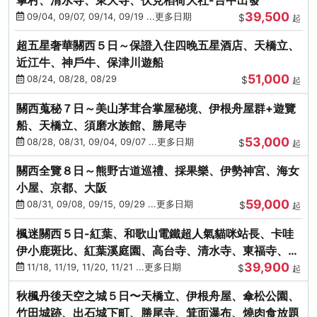
39,500
09/04, 09/07, 09/14, 09/19 ...更多日期
$
起
超五星奢華關西５日～保證入住四晚五星酒店、天橋立、
近江牛、神戶牛、保津川遊船
51,000
08/24, 08/28, 08/29
$
起
關西蒐秘７日～美山茅茸合掌屋秘境、伊根舟屋群+遊覽
船、天橋立、須磨水族館、勝尾寺
53,000
08/28, 08/31, 09/04, 09/07 ...更多日期
$
起
關西全覽８日～熊野古道巡禮、採果樂、伊勢神宮、海女
小屋、京都、大阪
59,000
08/31, 09/08, 09/15, 09/29 ...更多日期
$
起
楓迷關西５日-紅葉、和歌山電鐵超人氣貓咪站長、卡哇
伊小鹿斑比、紅葉溪庭園、高台寺、清水寺、東福寺、伊
39,900
勢龍蝦+和牛
11/18, 11/19, 11/20, 11/21 ...更多日期
$
起
秋楓丹後天空之城５日〜天橋立、伊根舟屋、傘松公園、
竹田城跡、出石城下町、勝尾寺、箕面瀑布、燒肉食放題