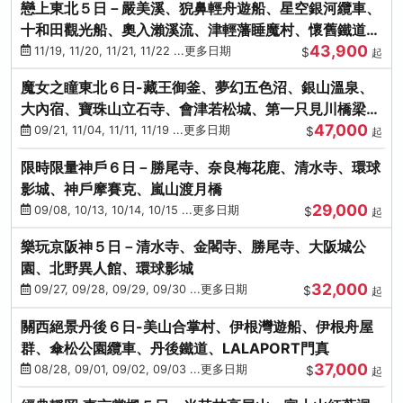
戀上東北５日－嚴美溪、猊鼻輕舟遊船、星空銀河纜車、
十和田觀光船、奧入瀨溪流、津輕藩睡魔村、懷舊鐵道
43,900
（青森／仙台）
11/19, 11/20, 11/21, 11/22 ...更多日期
$
起
魔女之瞳東北６日-藏王御釜、夢幻五色沼、銀山溫泉、
大內宿、寶珠山立石寺、會津若松城、第一只見川橋梁、
47,000
燒肉吃到飽
09/21, 11/04, 11/11, 11/19 ...更多日期
$
起
限時限量神戶６日－勝尾寺、奈良梅花鹿、清水寺、環球
影城、神戶摩賽克、嵐山渡月橋
29,000
09/08, 10/13, 10/14, 10/15 ...更多日期
$
起
樂玩京阪神５日－清水寺、金閣寺、勝尾寺、大阪城公
園、北野異人館、環球影城
32,000
09/27, 09/28, 09/29, 09/30 ...更多日期
$
起
關西絕景丹後６日-美山合掌村、伊根灣遊船、伊根舟屋
群、傘松公園纜車、丹後鐵道、LALAPORT門真
37,000
08/28, 09/01, 09/02, 09/03 ...更多日期
$
起