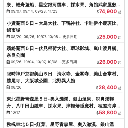
泉、輕舟遊船、星空銀河纜車、採水果、角館武家屋敷
74,900
(不進免稅店)(仙/青)
09/07, 09/14, 09/28, 11/23
$
起
小資關西５日－大鳥大社、下鴨神社、卡哇伊小鹿斑比、
錦市場
25,000
08/20, 09/26, 10/07, 10/08 ...更多日期
$
起
繽紛關西５日－伏見稻荷大社、環球影城、嵐山渡月橋、
奈良公園
26,000
09/26, 10/04, 10/07, 10/08 ...更多日期
$
起
限時神戶京都美山５日－清水寺、金閣寺、美山合掌村、
勝尾寺、大阪城公園、北野異人館
28,400
08/26
$
起
東北星野青森屋５日-奧入瀨溪、銀山溫泉、猊鼻溪輕
舟、八甲田山纜車、採水果、津輕藩睡魔村、種差海岸
58,800
(不進免稅店)
10/17
$
起
秋楓東北５日-紅葉、星野青森屋、奧入瀨溪、銀山溫