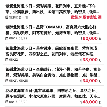
紫愛北海道５日－紫彩美瑛、花田列車、直升機+下午
茶、企鵝漫步、熊出沒、函館百萬夜景、哈密瓜+海鮮和
歡迎包團客製出團
牛八大螃蟹吃到飽
暫無出發日期
紫醉北海道５日－星野TOMAMU、富良野六大貼心好
禮、紫彩美瑛、阿寒遊覽船、知床五湖、哈密瓜+海鮮和
60,000
牛螃蟹吃到飽
08/17, 08/22
$
起
紫薰北海道５日－星空纜車、函館百萬夜景、紫彩美瑛、
富良野花田、四季彩之丘、花田列車、螃蟹懷石料理
38,000
08/22
$
起
紫戀北海道６日－企鵝遊行、浪漫小樽、積丹半島、富良
野、紫彩美瑛、美瑛白金青池、旭山動物園、旭川常盤旋
34,000
轉塔
08/21, 08/28
$
起
花現北海道５日-薰衣草纜車、四季彩之丘、童話之丘、
霧多布濕原、小清水原生花園、摩周湖、熱氣球、天空溫
48,000
泉SPA、螃蟹吃到飽
08/17, 08/20
$
起