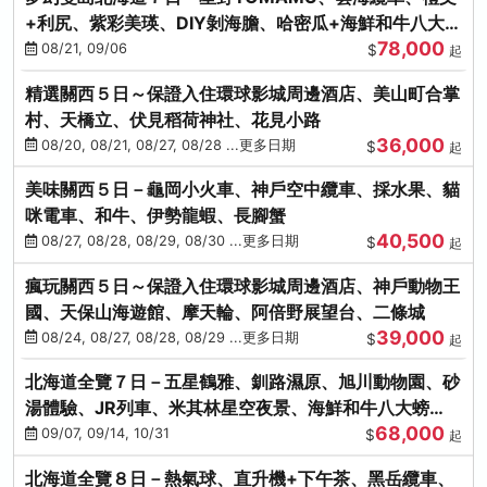
+利尻、紫彩美瑛、DIY剝海膽、哈密瓜+海鮮和牛八大螃
78,000
蟹吃到飽
08/21, 09/06
$
起
精選關西５日～保證入住環球影城周邊酒店、美山町合掌
村、天橋立、伏見稻荷神社、花見小路
36,000
08/20, 08/21, 08/27, 08/28 ...更多日期
$
起
美味關西５日－龜岡小火車、神戶空中纜車、採水果、貓
咪電車、和牛、伊勢龍蝦、長腳蟹
40,500
08/27, 08/28, 08/29, 08/30 ...更多日期
$
起
瘋玩關西５日～保證入住環球影城周邊酒店、神戶動物王
國、天保山海遊館、摩天輪、阿倍野展望台、二條城
39,000
08/24, 08/27, 08/28, 08/29 ...更多日期
$
起
北海道全覽７日－五星鶴雅、釧路濕原、旭川動物園、砂
湯體驗、JR列車、米其林星空夜景、海鮮和牛八大螃
68,000
蟹、卡哇依熊牧場
09/07, 09/14, 10/31
$
起
北海道全覽８日－熱氣球、直升機+下午茶、黑岳纜車、