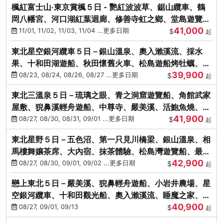
楓紅富士山‧東京賞楓５日 - 艷紅波波草、鋸山纜車、鶴
岡八幡宮、河口湖紅葉迴廊、修善寺虹之鄉、堂島遊覽
41,000
船、熱海梅園
11/01, 11/02, 11/03, 11/04 ...更多日期
$
起
東北星空銀河纜車５日－銀山溫泉、奧入瀨溪流、採水
果、十和田湖遊船、秋田懷舊火車、松島遊船烤牡蠣、嚴
39,900
美溪、螃蟹本家
08/23, 08/24, 08/26, 08/27 ...更多日期
$
起
東北三溫泉５日－琉璃之眼、青之洞窟遊覽船、角館武家
屋敷、猊鼻溪輕舟遊船、中尊寺、嚴美溪、活鮑魚燒、烤
41,900
牡蠣、握壽司體驗
08/27, 08/30, 08/31, 09/01 ...更多日期
$
起
東北星野５日－五色沼、第一只見川橋梁、銀山溫泉、相
馬樓舞孃茶席、大內宿、抹茶體驗、松島灣遊覽船、最上
42,900
川輕舟、螃蟹御膳
08/27, 08/30, 09/01, 09/02 ...更多日期
$
起
戀上東北５日－嚴美溪、猊鼻輕舟遊船、小岩井農場、星
空銀河纜車、十和田觀光船、奧入瀨溪流、睡魔之家、朱
40,900
紅社殿（仙台／青森）
08/27, 09/01, 09/13
$
起