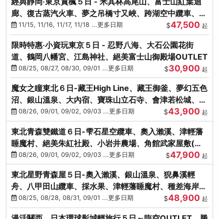
經典靜岡‧東京賞楓５日 - 米其林高尾山、富士山紅葉迴
廊、復古蒸汽火車、夢之吊橋寸又峽、跨湖空中纜車、抹
47,500
茶體驗、三溪園
11/15, 11/16, 11/17, 11/18 ...更多日期
$
起
限時特惠‧小資玩東京５日 - 忍野八海、大石公園花街
道、鶴岡八幡宮、江島神社、絕美富士山御殿場OUTLET
30,900
08/25, 08/27, 08/30, 09/01 ...更多日期
$
起
魔女之瞳東北６日-藏王High Line、藏王御釜、夢幻五色
沼、銀山溫泉、大內宿、寶珠山立石寺、會津若松城、燒
43,900
肉吃到飽
08/26, 09/01, 09/02, 09/03 ...更多日期
$
起
東北青森雙鐵道６日-雫石星空纜車、奧入瀨溪、津輕藩
睡魔村、絕美朱紅社殿、小岩井農場、角館武家屋敷(不
47,900
進免稅店)
08/26, 09/01, 09/02, 09/03 ...更多日期
$
起
東北星野青森屋５日-奧入瀨溪、銀山溫泉、猊鼻溪輕
舟、八甲田山纜車、採水果、津輕藩睡魔村、種差海岸、
48,900
法式料理(不進免稅店)
08/25, 08/28, 08/31, 09/01 ...更多日期
$
起
漫活關西．日本環球影城輕旅行５日～臨空OUTLET、勝