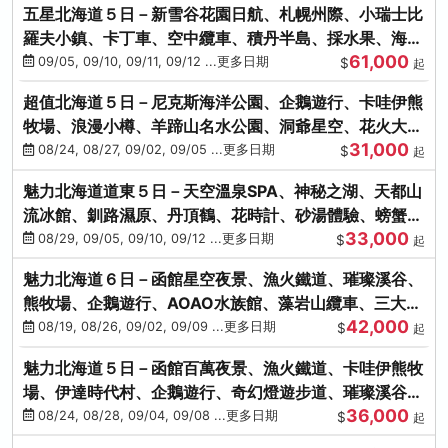
五星北海道５日－新雪谷花園日航、札幌州際、小瑞士比
羅夫小鎮、卡丁車、空中纜車、積丹半島、採水果、海鮮
61,000
和牛螃蟹放題
09/05, 09/10, 09/11, 09/12 ...更多日期
$
起
超值北海道５日－尼克斯海洋公園、企鵝遊行、卡哇伊熊
牧場、浪漫小樽、羊蹄山名水公園、洞爺星空、花火大
31,000
會、螃蟹懷石料理
08/24, 08/27, 09/02, 09/05 ...更多日期
$
起
魅力北海道道東５日－天空溫泉SPA、神秘之湖、天都山
流冰館、釧路濕原、丹頂鶴、花時計、砂湯體驗、螃蟹吃
33,000
到飽
08/29, 09/05, 09/10, 09/12 ...更多日期
$
起
魅力北海道６日－函館星空夜景、漁火鐵道、璀璨溪谷、
熊牧場、企鵝遊行、AOAO水族館、藻岩山纜車、三大螃
42,000
蟹吃到飽
08/19, 08/26, 09/02, 09/09 ...更多日期
$
起
魅力北海道５日－函館百萬夜景、漁火鐵道、卡哇伊熊牧
場、伊達時代村、企鵝遊行、奇幻燈遊步道、璀璨溪谷、
36,000
人氣NO1小丑漢堡
08/24, 08/28, 09/04, 09/08 ...更多日期
$
起