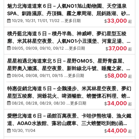
魅力北海道道東６日－人氣NO1旭山動物園、天空溫泉
SPA、釧路濕原、丹頂鶴、霧之摩周湖、屈斜路湖、砂湯
33,000
體驗
10/29, 10/31, 11/01, 11/02 ...更多日期
$
起
積丹藍北海道５日－積丹半島、神威岬、夢幻星型五稜
廓、米其林星空夜景、人氣NO1小丑漢堡、河童足湯、奇
37,000
幻燈遊步道、璀璨溪谷
09/05, 09/09, 09/10, 09/12 ...更多日期
$
起
星星相遇北海道東北５日－星野OMO5、星野青森屋、
星野奧入瀨溪、星空夜景、新幹線北斗號、睡魔之家、十
58,000
和田湖(不進免稅店)
09/04, 09/08, 09/11, 09/15 ...更多日期
$
起
特惠促銷北海道５日－企鵝漫步、米其林星空夜景、夢幻
星型五稜廓、洞爺花火、啤酒暢飲、螃蟹懷石料理、螃蟹
34,000
吃到飽
08/26, 08/28, 08/29, 08/30 ...更多日期
$
起
愛戀北海道６日－函館百萬夜景、卡哇伊熊牧場、漁火鐵
道、AOAO水族館、藻岩山纜車、三大螃蟹吃到飽(函館/
44,000
千歲)
10/30, 11/04
$
起