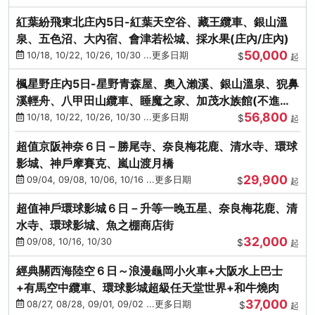
紅葉紛飛東北庄內5日-紅葉天空谷、藏王纜車、銀山溫
泉、五色沼、大內宿、會津若松城、採水果(庄內/庄內)
50,000
10/18, 10/22, 10/26, 10/30 ...更多日期
$
起
楓星野庄內5日-星野青森屋、奧入瀨溪、銀山溫泉、猊鼻
溪輕舟、八甲田山纜車、睡魔之家、加茂水族館(不進店)
56,800
(庄內/庄內)
10/18, 10/22, 10/26, 10/30 ...更多日期
$
起
超值京阪神奈６日－勝尾寺、奈良梅花鹿、清水寺、環球
影城、神戶摩賽克、嵐山渡月橋
29,900
09/04, 09/08, 10/06, 10/16 ...更多日期
$
起
超值神戶環球影城６日－升等一晚五星、奈良梅花鹿、清
水寺、環球影城、魚之棚商店街
32,000
09/08, 10/16, 10/30
$
起
經典關西海陸空６日～浪漫龜岡小火車+大阪水上巴士
+有馬空中纜車、環球影城超級任天堂世界+和牛燒肉
37,000
08/27, 08/28, 09/01, 09/02 ...更多日期
$
起