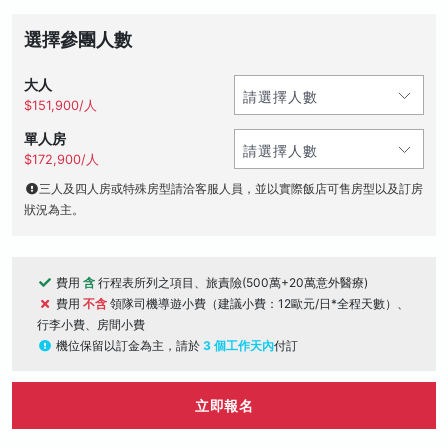
選擇參團人數
大人
$151,900/人
單人房
$172,900/人
三人及四人房或特殊房型請洽客服人員，並以實際飯店可售房型以及訂房
狀況為主。
費用
含
行程表所列之項目、旅責險(500萬+20萬意外醫療)
費用
不含
領隊司機導遊小費（建議小費：12歐元/日*全程天數）、
行李小費、房間小費
機位保留以訂金為主，請於
3 個工作天內
付訂
立即報名