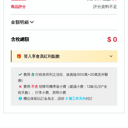
評分資料不足
商品評分
金額明細
$ 0
含稅總額
🎁
登入享會員紅利點數
費用
含
行程表所列之項目、旅責險(500萬+20萬意外醫
療)
費用
不含
領隊司機導遊小費（建議小費：12歐元/日*全
程天數）、行李小費、房間小費
機位保留以訂金為主，請於
3 個工作天內
付訂