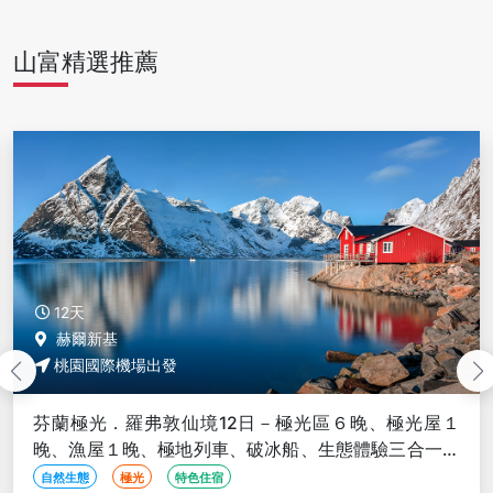
山富精選推薦
12天
赫爾新基
桃園國際機場出發
芬蘭極光．羅弗敦仙境12日－極光區６晚、極光屋１
晚、漁屋１晚、極地列車、破冰船、生態體驗三合一、
馴鹿雪橇、聖誕老人村
自然生態
極光
特色住宿