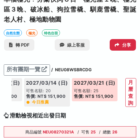
區３晚、破冰船、狗拉雪橇、馴鹿雪橇、聖誕
老人村、極地動物園
自然生態
極光
特色住宿
轉 PDF
線上客服
分享
所有團期一覽
/
NEU08WSBRCDG
月
/07 (日)
2027/03/14 (日)
2027/03/21 (日)
曆
5
可售名額: 20
可售名額: 25
查
151,900
售價: NT$ 151,900
售價: NT$ 151,900
今日推薦
詢
滑動檢視相近出發日期
商品編號
NEU08270321A
/
可售
25
/
總數
26