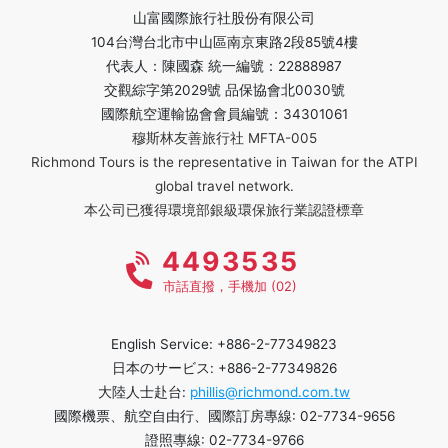
山富國際旅行社股份有限公司
104台灣台北市中山區南京東路2段85號4樓
代表人：陳國森 統一編號：22888987
交觀綜字第2029號 品保協會北0030號
國際航空運輸協會會員編號：34301061
穆斯林友善旅行社 MFTA-005
Richmond Tours is the representative in Taiwan for the ATPI
global travel network.
本公司已獲得環境部銀級環保旅行業認證標章
4493535
市話直撥，手機加 (02)
English Service: +886-2-77349823
日本のサービス: +886-2-77349826
大陸人士赴台:
phillis@richmond.com.tw
國際機票、航空自由行、國際訂房專線: 02-7734-9656
證照專線: 02-7734-9766