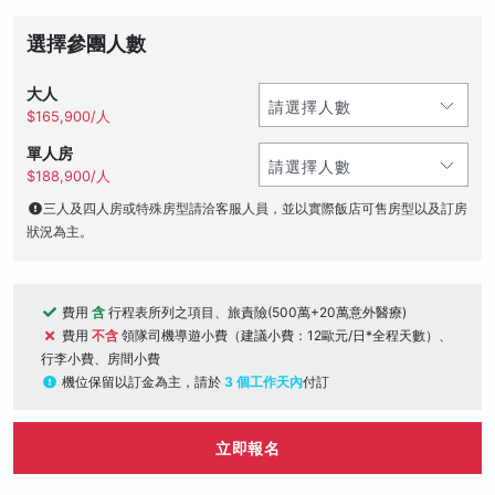
選擇參團人數
大人
$165,900/人
單人房
$188,900/人
三人及四人房或特殊房型請洽客服人員，並以實際飯店可售房型以及訂房
狀況為主。
費用
含
行程表所列之項目、旅責險(500萬+20萬意外醫療)
費用
不含
領隊司機導遊小費（建議小費：12歐元/日*全程天數）、
行李小費、房間小費
機位保留以訂金為主，請於
3 個工作天內
付訂
立即報名