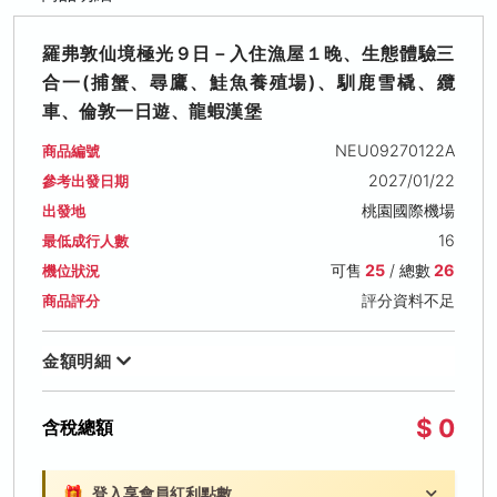
羅弗敦仙境極光９日－入住漁屋１晚、生態體驗三
合一(捕蟹、尋鷹、鮭魚養殖場)、馴鹿雪橇、纜
車、倫敦一日遊、龍蝦漢堡
NEU09270122A
商品編號
2027/01/22
參考出發日期
桃園國際機場
出發地
16
最低成行人數
可售
25
/ 總數
26
機位狀況
評分資料不足
商品評分
金額明細
$ 0
含稅總額
🎁
登入享會員紅利點數