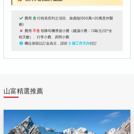
費用
含
行程表所列之項目、旅責險(500萬+20萬意外醫
療)
費用
不含
領隊司機導遊小費（建議小費：12歐元/日*全
程天數）、行李小費、房間小費
機位保留以訂金為主，請於
3 個工作天內
付訂
山富精選推薦