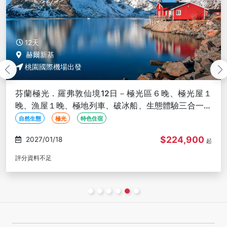
11天
挪威 奧斯陸
桃園國際機場出發
挪威哈維拉11日－早鳥優惠!羅弗敦群島三合一體驗、哈
維拉遊輪探險之旅【新北歐假期】
自然生態
線上旅展
水上活動
$215,000
2027/01/20
起
評分資料不足