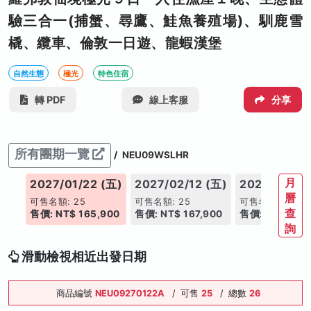
驗三合一(捕蟹、尋鷹、鮭魚養殖場)、馴鹿雪
橇、纜車、倫敦一日遊、龍蝦漢堡
自然生態
極光
特色住宿
轉 PDF
線上客服
分享
所有團期一覽
/
NEU09WSLHR
月
(五)
2027/01/22 (五)
2027/02/12 (五)
2027/02/19
曆
可售名額: 25
可售名額: 25
可售名額: 25
查
900
售價: NT$ 165,900
售價: NT$ 167,900
售價: NT$ 167,
詢
滑動檢視相近出發日期
商品編號
NEU09270122A
/
可售
25
/
總數
26