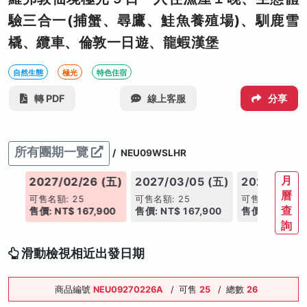
驗三合一(捕蟹、尋鷹、鮭魚養殖場)、馴鹿雪
橇、纜車、倫敦一日遊、龍蝦漢堡
自然生態
極光
特色住宿
轉 PDF
線上客服
分享
所有團期一覽
/
NEU09WSLHR
月
(五)
2027/02/26 (五)
2027/03/05 (五)
2027/03/12
曆
可售名額: 25
可售名額: 25
可售名額: 25
查
900
售價: NT$ 167,900
售價: NT$ 167,900
售價: NT$ 167
詢
滑動檢視相近出發日期
商品編號
NEU09270226A
/
可售
25
/
總數
26