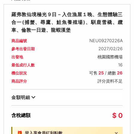
羅弗敦仙境極光９日－入住漁屋１晚、生態體驗三
合一(捕蟹、尋鷹、鮭魚養殖場)、馴鹿雪橇、纜
車、倫敦一日遊、龍蝦漢堡
NEU09270226A
商品編號
2027/02/26
參考出發日期
桃園國際機場
出發地
16
最低成行人數
可售
25
/ 總數
26
機位狀況
評分資料不足
商品評分
金額明細
$ 0
含稅總額
🎁
登入享會員紅利點數