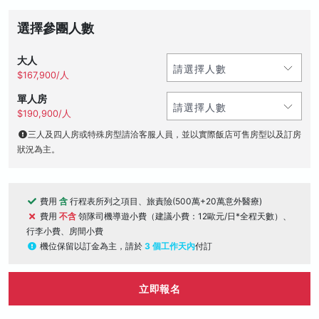
選擇參團人數
大人
$167,900/人
單人房
$190,900/人
三人及四人房或特殊房型請洽客服人員，並以實際飯店可售房型以及訂房
狀況為主。
費用
含
行程表所列之項目、旅責險(500萬+20萬意外醫療)
費用
不含
領隊司機導遊小費（建議小費：12歐元/日*全程天數）、
行李小費、房間小費
機位保留以訂金為主，請於
3 個工作天內
付訂
立即報名