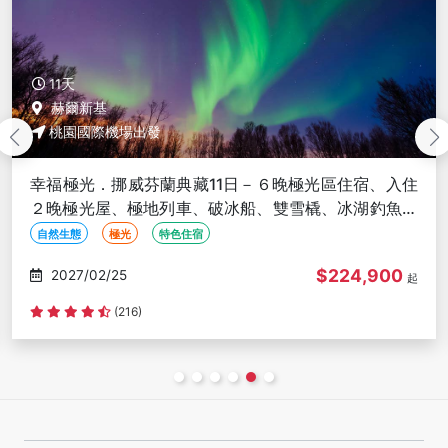
12天
赫爾新基
桃園國際機場出發
宿、入住
芬蘭極光．羅弗敦仙境12日－極光區６晚、
湖釣魚、
晚、漁屋１晚、極地列車、破冰船、生態體驗
馴鹿雪橇、聖誕老人村
自然生態
極光
特色住宿
4,900
$224
2027/02/22
起
評分資料不足