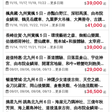
39,000
滿宮、竈門神社
11/15, 11/17, 11/19, 11/22 ...更多日期
$
起
楓典藏‧九州賞楓５日 - 赤豔白野江、深耶馬溪、由布院
金鱗湖、鶴見岳纜車、九重夢大吊橋、大興善寺、古蹟河
41,000
豚+和牛饗宴
11/16, 11/20, 11/22, 11/24 ...更多日期
$
起
長崎佐賀‧九州賞楓５日 - 環境藝術之森、御船山樂園、
佑德稻荷神社、雲仙纜車、熊本城+和服體驗、太宰府天
39,000
滿宮、光明禪寺
11/14, 11/17, 11/21, 11/24 ...更多日期
$
起
超值特惠‧北九州６日 - 茶道體驗、日落皿倉山、宇佐神
宮、由布院金鱗湖、開運宮地嶽、和牛+螃蟹吃到飽美
29,000
饌-台中出發
09/01, 09/06, 09/08, 09/13 ...更多日期
$
起
暢遊雙城‧北九州６日 - 神隱少女道後古街、天空之鏡、
金刀比羅宮、岡山後樂園、倉敷美觀、今治急流觀潮-台
36,500
中出發
09/01, 09/06, 09/08, 09/13 ...更多日期
$
起
摘星九州‧跳島北九州６日 - 海崖元乃隅神社、三億年秋
芳洞、海上嚴島神社、道後溫泉古街、由布院金鱗湖-台