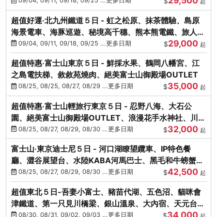
29,500
本熊-台中出發
09/04, 09/11, 09/18, 09/25 ...更多日期
$
起
超值好運‧北九州鐵道５日 - 虹之松原、抹茶體驗、島原
海景電車、海豚巡遊、秘境高千穗、熊本熊電鐵、旅人觀
29,000
光列車-台中出發
09/04, 09/11, 09/18, 09/25 ...更多日期
$
起
超值特惠‧富士山東京５日 - 鮮採水果、鶴岡八幡宮、江
之島電扶梯、敘敘苑燒肉、絕美富士山御殿場OUTLET
35,000
08/25, 08/25, 08/27, 08/29 ...更多日期
$
起
超值特惠‧富士山輕旅行東京５日 - 忍野八海、大石公
園、絕美富士山御殿場OUTLET、浪漫花手水神社、川越
32,000
小江戶
08/25, 08/27, 08/29, 08/30 ...更多日期
$
起
富士山‧東京迪士尼５日 - 河口湖瞭望纜車、IP特色餐
廳、澀谷展望台、水陸KABA河馬巴士、黑毛和牛螃蟹美
42,500
饌、季節採果
08/25, 08/27, 08/29, 08/30 ...更多日期
$
起
超值東北５日-吾妻小富士、豬苗代湖、五色沼、貓咪會
津鐵道、第一只見川橋梁、銀山溫泉、大內宿、天元台高
34,000
原纜車
08/30, 08/31, 09/02, 09/03 ...更多日期
$
起