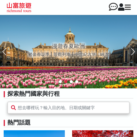
越南 • 越來越好玩
河內｜峴港｜胡志明市｜富國島
探索熱門國家與行程
想去哪裡玩？輸入目的地、日期或關鍵字
熱門話題