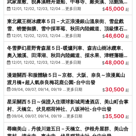
武家屋敷、猊鼻溪輕舟遊船、中尊寺、嚴美溪、活鮑魚
45,000
燒、烤牡蠣、握壽司體驗
12/01, 12/02, 12/03, 12/04 ...更多日期
$
起
東北藏王樹冰纜車５日－大正浪漫銀山溫泉街、雪盆戲
雪、螃蟹御膳、雪中採草莓、秋田內陸鐵道、頂級懷石料
46,600
理、松島遊船
12/01, 12/02, 12/03, 12/04 ...更多日期
$
起
冬雪夢幻星野青森屋５日-暖爐列車、森吉山樹冰纜車、
奧入瀨溪、田澤湖、秋田內陸鐵道、採水果、津輕藩睡魔
48,000
村(不進免稅店)
12/01, 12/02, 12/03, 12/04 ...更多日期
$
起
漫遊關西‧和服體驗５日～京都、大阪、奈良～浪漫嵐山
渡月橋+超人氣奈良梅花鹿公園-台中出發
30,500
09/04, 09/07, 09/14, 09/19 ...更多日期
$
起
星采關西５日～保證入住環球影城周邊酒店、美山町合掌
村、天橋立、伏見稻荷神社、八坂神社-台中出發
35,500
09/04, 09/07, 09/14, 09/19 ...更多日期
$
起
尋幽美山．丹後川遊五日－天橋立、伊根舟屋群、美山合
掌村、清水寺、東大寺、伏見稻荷大社-台中出發