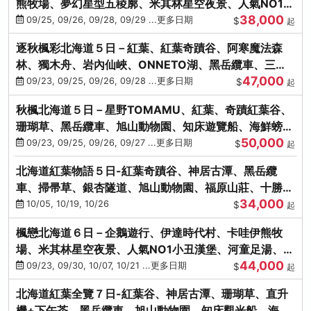
熊牧場、夢幻星型五稜廓、米其林星空夜景、人氣NO1小
38,000
丑漢堡、洞爺花火
09/25, 09/26, 09/28, 09/29 ...更多日期
$
起
逐秋楓彩北海道５日－紅葉、紅葉奇蹟谷、阿寒魔法森
林、獨木舟、岩內仙峽、ONNETO湖、黑岳纜車、三國
47,000
峠、豐平峽、螃蟹溫泉
09/23, 09/25, 09/26, 09/28 ...更多日期
$
起
秋楓北海道５日－星野TOMAMU、紅葉、奇蹟紅葉谷、
珊瑚草、黑岳纜車、旭山動物園、知床遊覽船、海鮮螃蟹
50,000
和牛吃到飽
09/23, 09/25, 09/26, 09/27 ...更多日期
$
起
北海道紅葉物語５日-紅葉奇蹟谷、神居古潭、黑岳纜
車、掃帚草、銀杏隧道、旭山動物園、福原山莊、十勝牧
34,000
場、冰的美術館
10/05, 10/19, 10/26
$
起
楓戀北海道６日－企鵝遊行、伊達時代村、卡哇伊熊牧
場、米其林星空夜景、人氣NO1小丑漢堡、河童足湯、奇
44,000
幻燈遊步道、洞爺花火
09/23, 09/30, 10/07, 10/21 ...更多日期
$
起
北海道紅葉全覽７日-紅葉谷、神居古潭、珊瑚草、直升
機+下午茶、黑岳纜車、旭山動物園、知床觀光船、海膽