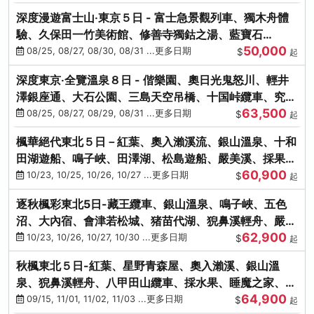
深度漫遊富士山‧東京５日 - 富士急景觀列車、獨木舟體
驗、久保田一竹美術館、修善寺獨鈷之湯、藍寶石
50,000
SAPHIR踴子號
08/25, 08/27, 08/30, 08/31 ...更多日期
$
起
深度東京‧全覽溫泉８日 - 偕樂園、奧日光鬼怒川、輕井
澤銀座通、大石公園、三島天空吊橋、十国峠纜車、究極
63,500
海鮮食べ放題
08/25, 08/27, 08/29, 08/31 ...更多日期
$
起
楓華絕代東北５日－紅葉、奧入瀨溪流、銀山溫泉、十和
田湖遊船、鳴子峽、田澤湖、松島遊船、嚴美溪、採果烤
60,900
牡蠣
10/23, 10/25, 10/26, 10/27 ...更多日期
$
起
逐秋楓彩東北5日-藏王纜車、銀山溫泉、鳴子峽、五色
沼、大內宿、會津若松城、猪苗代湖、猊鼻溪輕舟、嚴美
62,900
溪、松島海灣遊船
10/23, 10/26, 10/27, 10/30 ...更多日期
$
起
秋楓東北５日-紅葉、星野青森屋、奧入瀨溪、銀山溫
泉、猊鼻溪輕舟、八甲田山纜車、採水果、睡魔之家、法
64,900
式料理(不進免稅店)
09/15, 11/01, 11/02, 11/03 ...更多日期
$
起