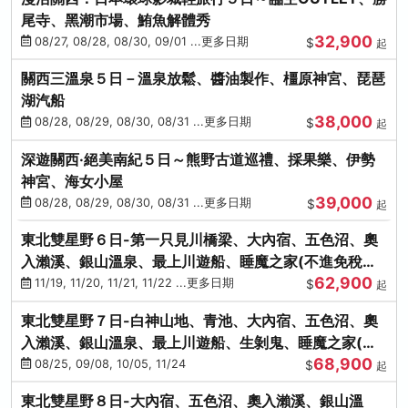
尾寺、黑潮市場、鮪魚解體秀
32,900
08/27, 08/28, 08/30, 09/01 ...更多日期
$
起
關西三溫泉５日－溫泉放鬆、醬油製作、橿原神宮、琵琶
湖汽船
38,000
08/28, 08/29, 08/30, 08/31 ...更多日期
$
起
深遊關西·絕美南紀５日～熊野古道巡禮、採果樂、伊勢
神宮、海女小屋
39,000
08/28, 08/29, 08/30, 08/31 ...更多日期
$
起
東北雙星野６日-第一只見川橋梁、大內宿、五色沼、奧
入瀨溪、銀山溫泉、最上川遊船、睡魔之家(不進免稅店)
62,900
(仙/青)
11/19, 11/20, 11/21, 11/22 ...更多日期
$
起
東北雙星野７日-白神山地、青池、大內宿、五色沼、奧
入瀨溪、銀山溫泉、最上川遊船、生剝鬼、睡魔之家(不
68,900
進免稅店)(仙/青)
08/25, 09/08, 10/05, 11/24
$
起
東北雙星野８日-大內宿、五色沼、奧入瀨溪、銀山溫