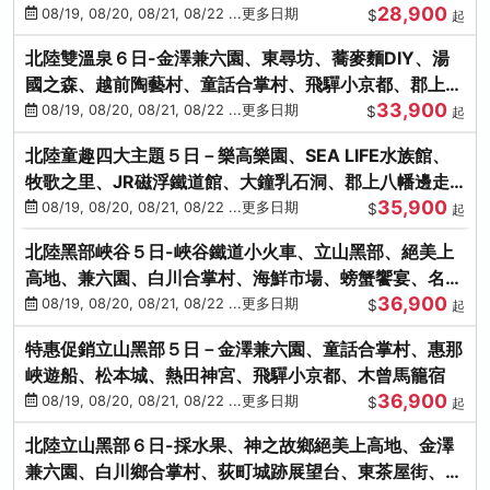
28,900
街、下呂溫泉
08/19, 08/20, 08/21, 08/22 ...更多日期
$
起
北陸雙溫泉６日-金澤兼六園、東尋坊、蕎麥麵DIY、湯
國之森、越前陶藝村、童話合掌村、飛驒小京都、郡上八
33,900
幡
08/19, 08/20, 08/21, 08/22 ...更多日期
$
起
北陸童趣四大主題５日－樂高樂園、SEA LIFE水族館、
牧歌之里、JR磁浮鐵道館、大鐘乳石洞、郡上八幡邊走
35,900
邊吃
08/19, 08/20, 08/21, 08/22 ...更多日期
$
起
北陸黑部峽谷５日-峽谷鐵道小火車、立山黑部、絕美上
高地、兼六園、白川合掌村、海鮮市場、螃蟹饗宴、名湯
36,900
雙溫泉
08/19, 08/20, 08/21, 08/22 ...更多日期
$
起
特惠促銷立山黑部５日－金澤兼六園、童話合掌村、惠那
峽遊船、松本城、熱田神宮、飛驒小京都、木曾馬籠宿
36,900
08/19, 08/20, 08/21, 08/22 ...更多日期
$
起
北陸立山黑部６日-採水果、神之故鄉絕美上高地、金澤
兼六園、白川鄉合掌村、荻町城跡展望台、東茶屋街、名