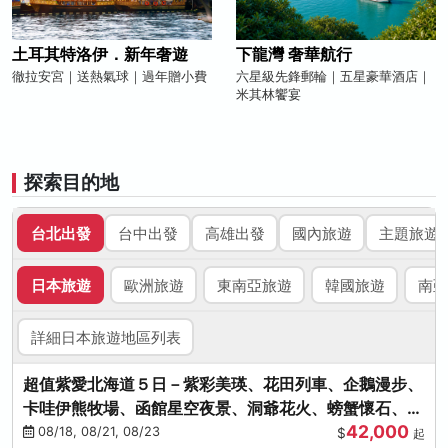
土耳其特洛伊．新年奢遊
下龍灣 奢華航行
徹拉安宮｜送熱氣球｜過年贈小費
六星級先鋒郵輪｜五星豪華酒店｜
米其林饗宴
探索目的地
台北出發
台中出發
高雄出發
國內旅遊
主題旅遊
日本旅遊
歐洲旅遊
東南亞旅遊
韓國旅遊
南亞
詳細日本旅遊地區列表
超值紫愛北海道５日－紫彩美瑛、花田列車、企鵝漫步、
卡哇伊熊牧場、函館星空夜景、洞爺花火、螃蟹懷石、啤
42,000
酒暢飲
08/18, 08/21, 08/23
$
起