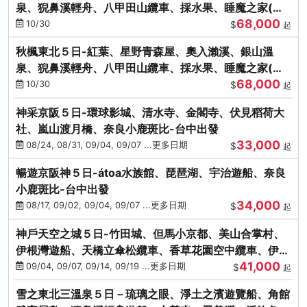
泉、猊鼻溪輕舟、八甲田山纜車、採水果、睡魔之家(不
68,000
進免稅店)
10/30
$
起
秋楓東北５日-紅葉、星野青森屋、奧入瀨溪、銀山溫
泉、猊鼻溪輕舟、八甲田山纜車、採水果、睡魔之家(不
68,000
進免稅店)
10/30
$
起
神采京阪５日-環球影城、清水寺、金閣寺、伏見稻荷大
社、嵐山渡月橋、奈良小鹿斑比-台中出發
33,000
08/24, 08/31, 09/04, 09/07 ...更多日期
$
起
暢遊京阪神５日-átoa水族館、琵琶湖、宇治遊船、奈良
小鹿斑比-台中出發
34,000
08/17, 09/02, 09/04, 09/07 ...更多日期
$
起
神戶天空之城５日-竹田城、但馬小京都、美山合掌村、
伊根灣遊船、天橋立傘松纜車、香草花園空中纜車、伊勢
41,000
龍蝦-台中出發
09/04, 09/07, 09/14, 09/19 ...更多日期
$
起
雪之東北三溫泉５日－琉璃之眼、淨土之濱遊覽船、角館