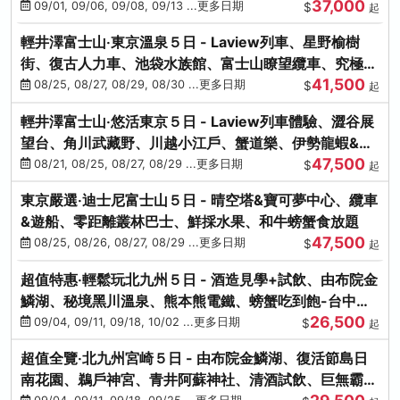
37,000
中出發
09/01, 09/06, 09/08, 09/13 ...更多日期
$
起
輕井澤富士山‧東京溫泉５日 - Laview列車、星野榆樹
街、復古人力車、池袋水族館、富士山瞭望纜車、究極海
41,500
鮮食放題
08/25, 08/27, 08/29, 08/30 ...更多日期
$
起
輕井澤富士山‧悠活東京５日 - Laview列車體驗、澀谷展
望台、角川武藏野、川越小江戶、蟹道樂、伊勢龍蝦&海
47,500
膽生魚片
08/21, 08/25, 08/27, 08/29 ...更多日期
$
起
東京嚴選‧迪士尼富士山５日 - 晴空塔&寶可夢中心、纜車
&遊船、零距離叢林巴士、鮮採水果、和牛螃蟹食放題
47,500
08/25, 08/26, 08/27, 08/29 ...更多日期
$
起
超值特惠‧輕鬆玩北九州５日 - 酒造見學+試飲、由布院金
鱗湖、秘境黑川溫泉、熊本熊電鐵、螃蟹吃到飽-台中出
26,500
發
09/04, 09/11, 09/18, 10/02 ...更多日期
$
起
超值全覽‧北九州宮崎５日 - 由布院金鱗湖、復活節島日
南花園、鵜戶神宮、青井阿蘇神社、清酒試飲、巨無霸熊