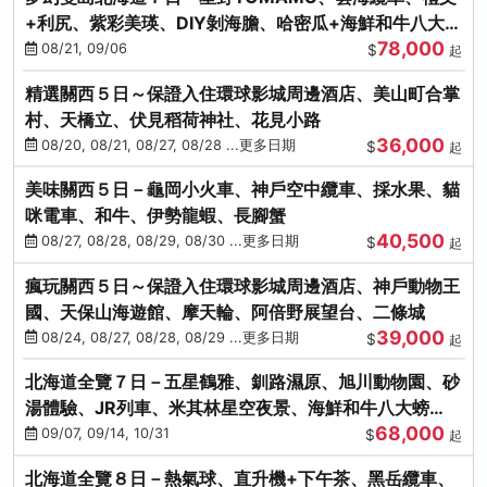
+利尻、紫彩美瑛、DIY剝海膽、哈密瓜+海鮮和牛八大螃
78,000
蟹吃到飽
08/21, 09/06
$
起
精選關西５日～保證入住環球影城周邊酒店、美山町合掌
村、天橋立、伏見稻荷神社、花見小路
36,000
08/20, 08/21, 08/27, 08/28 ...更多日期
$
起
美味關西５日－龜岡小火車、神戶空中纜車、採水果、貓
咪電車、和牛、伊勢龍蝦、長腳蟹
40,500
08/27, 08/28, 08/29, 08/30 ...更多日期
$
起
瘋玩關西５日～保證入住環球影城周邊酒店、神戶動物王
國、天保山海遊館、摩天輪、阿倍野展望台、二條城
39,000
08/24, 08/27, 08/28, 08/29 ...更多日期
$
起
北海道全覽７日－五星鶴雅、釧路濕原、旭川動物園、砂
湯體驗、JR列車、米其林星空夜景、海鮮和牛八大螃
68,000
蟹、卡哇依熊牧場
09/07, 09/14, 10/31
$
起
北海道全覽８日－熱氣球、直升機+下午茶、黑岳纜車、