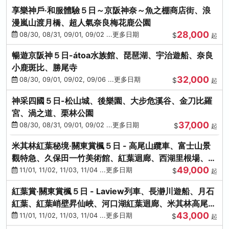
享樂神戶‧和服體驗５日～京阪神奈～魚之棚商店街、浪
漫嵐山渡月橋、超人氣奈良梅花鹿公園
28,000
08/30, 08/31, 09/01, 09/02 ...更多日期
$
起
暢遊京阪神５日-átoa水族館、琵琶湖、宇治遊船、奈良
小鹿斑比、勝尾寺
32,000
08/30, 09/01, 09/02, 09/06 ...更多日期
$
起
神采四國５日-松山城、後樂園、大步危溪谷、金刀比羅
宮、渦之道、栗林公園
37,000
08/30, 08/31, 09/01, 09/02 ...更多日期
$
起
米其林紅葉秘境‧關東賞楓５日 - 高尾山纜車、富士山景
觀特急、久保田一竹美術館、紅葉迴廊、西湖里根場、銀
49,000
杏大道
11/01, 11/02, 11/03, 11/04 ...更多日期
$
起
紅葉賞‧關東賞楓５日 - Laview列車、長瀞川遊船、月石
紅葉、紅葉峭壁昇仙峽、河口湖紅葉迴廊、米其林高尾
43,000
山、海鮮盛宴
11/01, 11/02, 11/03, 11/04 ...更多日期
$
起