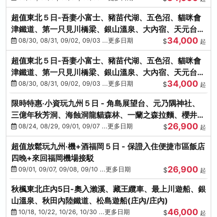
超值東北５日-吾妻小富士、豬苗代湖、五色沼、貓咪會
津鐵道、第一只見川橋梁、銀山溫泉、大內宿、天元台高
34,000
原纜車
08/30, 08/31, 09/02, 09/03 ...更多日期
$
起
超值東北５日-吾妻小富士、豬苗代湖、五色沼、貓咪會
津鐵道、第一只見川橋梁、銀山溫泉、大內宿、天元台高
34,000
原纜車
08/30, 08/31, 09/02, 09/03 ...更多日期
$
起
限時特惠‧小資玩九州５日 - 角島展望台、元乃隅神社、
三億年秋芳洞、海蝕洞龍貓森林、一蘭之森拉麵、櫻井二
26,900
見浦
08/24, 08/29, 09/01, 09/07 ...更多日期
$
起
超值放鬆玩九州‧機+酒福岡５日 - 保證入住便捷市區飯店
四晚+來回福岡機場接駁
26,900
09/01, 09/07, 09/08, 09/10 ...更多日期
$
起
秋楓東北庄內5日-奧入瀨溪、藏王纜車、最上川遊船、銀
山溫泉、秋田內陸鐵道、松島遊船(庄內/庄內)
46,000
10/18, 10/22, 10/26, 10/30 ...更多日期
$
起