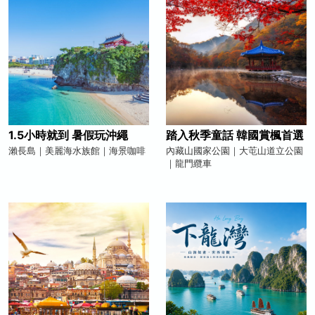
1.5小時就到 暑假玩沖繩
踏入秋季童話 韓國賞楓首選
瀨長島｜美麗海水族館｜海景咖啡
內藏山國家公園｜大芚山道立公園
｜龍門纜車