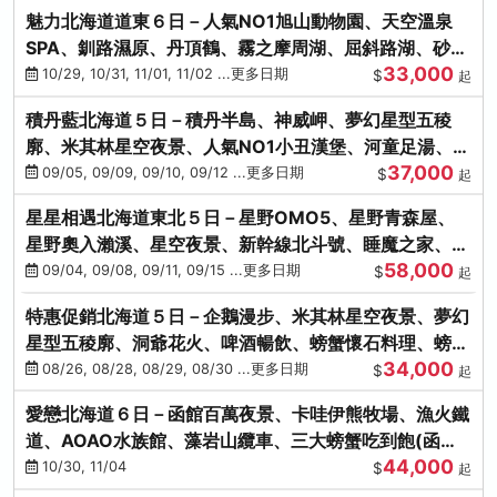
魅力北海道道東６日－人氣NO1旭山動物園、天空溫泉
SPA、釧路濕原、丹頂鶴、霧之摩周湖、屈斜路湖、砂湯
33,000
體驗
10/29, 10/31, 11/01, 11/02 ...更多日期
$
起
積丹藍北海道５日－積丹半島、神威岬、夢幻星型五稜
廓、米其林星空夜景、人氣NO1小丑漢堡、河童足湯、奇
37,000
幻燈遊步道、璀璨溪谷
09/05, 09/09, 09/10, 09/12 ...更多日期
$
起
星星相遇北海道東北５日－星野OMO5、星野青森屋、
星野奧入瀨溪、星空夜景、新幹線北斗號、睡魔之家、十
58,000
和田湖(不進免稅店)
09/04, 09/08, 09/11, 09/15 ...更多日期
$
起
特惠促銷北海道５日－企鵝漫步、米其林星空夜景、夢幻
星型五稜廓、洞爺花火、啤酒暢飲、螃蟹懷石料理、螃蟹
34,000
吃到飽
08/26, 08/28, 08/29, 08/30 ...更多日期
$
起
愛戀北海道６日－函館百萬夜景、卡哇伊熊牧場、漁火鐵
道、AOAO水族館、藻岩山纜車、三大螃蟹吃到飽(函館/
44,000
千歲)
10/30, 11/04
$
起