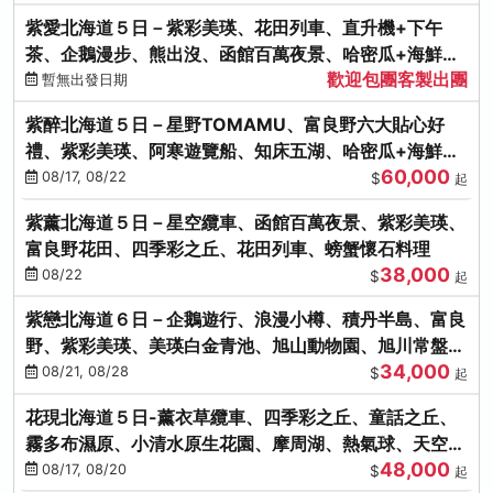
紫愛北海道５日－紫彩美瑛、花田列車、直升機+下午
茶、企鵝漫步、熊出沒、函館百萬夜景、哈密瓜+海鮮和
歡迎包團客製出團
牛八大螃蟹吃到飽
暫無出發日期
紫醉北海道５日－星野TOMAMU、富良野六大貼心好
禮、紫彩美瑛、阿寒遊覽船、知床五湖、哈密瓜+海鮮和
60,000
牛螃蟹吃到飽
08/17, 08/22
$
起
紫薰北海道５日－星空纜車、函館百萬夜景、紫彩美瑛、
富良野花田、四季彩之丘、花田列車、螃蟹懷石料理
38,000
08/22
$
起
紫戀北海道６日－企鵝遊行、浪漫小樽、積丹半島、富良
野、紫彩美瑛、美瑛白金青池、旭山動物園、旭川常盤旋
34,000
轉塔
08/21, 08/28
$
起
花現北海道５日-薰衣草纜車、四季彩之丘、童話之丘、
霧多布濕原、小清水原生花園、摩周湖、熱氣球、天空溫
48,000
泉SPA、螃蟹吃到飽
08/17, 08/20
$
起