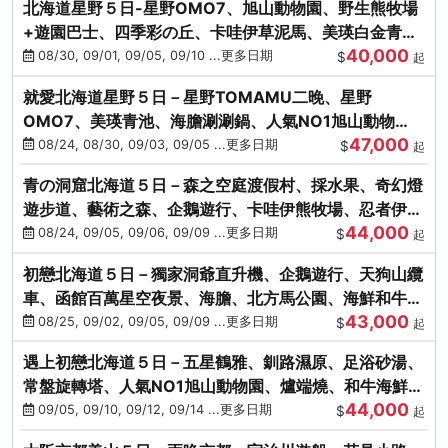
北海道星野５日-星野OMO7、旭山動物園、野生熊牧場
+遊園巴士、四季彩の丘、卡哇伊草泥馬、美瑛白金青
40,000
池、螃蟹吃到飽
08/30, 09/01, 09/05, 09/10 ...更多日期
$
起
就愛北海道星野５日－星野TOMAMU二晚、星野
OMO7、美瑛青池、海膽涮涮鍋、人氣NO1旭山動物
47,000
園、海鮮和牛螃蟹吃到飽
08/24, 08/30, 09/03, 09/05 ...更多日期
$
起
青の洞窟北海道５日－森之空庭渡假村、採水果、奇幻燈
遊步道、藝術之森、企鵝遊行、卡哇伊熊牧場、忍者伊達
44,000
時代村、螃蟹吃到飽
08/24, 09/05, 09/06, 09/09 ...更多日期
$
起
初戀北海道５日－獨家洞爺直升機、企鵝遊行、天狗山纜
車、函館百萬星空夜景、海膽、北方馬公園、海鮮和牛螃
43,000
蟹吃到飽
08/25, 09/02, 09/05, 09/09 ...更多日期
$
起
遇上初戀北海道５日－五星鶴雅、釧路濕原、足浴砂湯、
常盤旋轉塔、人氣NO1旭山動物園、爐端燒、和牛海鮮螃
44,000
蟹吃到飽
09/05, 09/10, 09/12, 09/14 ...更多日期
$
起