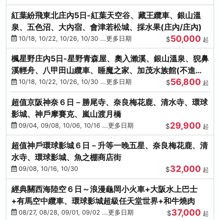
紅葉紛飛東北庄內5日-紅葉天空谷、藏王纜車、銀山溫
泉、五色沼、大內宿、會津若松城、採水果(庄內/庄內)
50,000
10/18, 10/22, 10/26, 10/30 ...更多日期
$
起
楓星野庄內5日-星野青森屋、奧入瀨溪、銀山溫泉、猊鼻
溪輕舟、八甲田山纜車、睡魔之家、加茂水族館(不進店)
56,800
(庄內/庄內)
10/18, 10/22, 10/26, 10/30 ...更多日期
$
起
超值京阪神奈６日－勝尾寺、奈良梅花鹿、清水寺、環球
影城、神戶摩賽克、嵐山渡月橋
29,900
09/04, 09/08, 10/06, 10/16 ...更多日期
$
起
超值神戶環球影城６日－升等一晚五星、奈良梅花鹿、清
水寺、環球影城、魚之棚商店街
32,000
09/08, 10/16, 10/30
$
起
經典關西海陸空６日～浪漫龜岡小火車+大阪水上巴士
+有馬空中纜車、環球影城超級任天堂世界+和牛燒肉
37,000
08/27, 08/28, 09/01, 09/02 ...更多日期
$
起