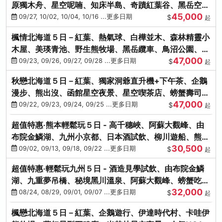
原獨木舟、星空呢喃、知床半島、奇蹟紅葉谷、黑岳空中
45,000
纜車、旭山動物園
09/27, 10/02, 10/04, 10/16 ...更多日期
$
起
楓情北海道５日－紅葉、熱氣球、白樺並木、森林精靈小
木屋、美瑛青池、野生熊牧場、黑岳纜車、鳥沼公園、紅
47,000
葉奇蹟谷、螃蟹吃到飽
09/23, 09/26, 09/27, 09/28 ...更多日期
$
起
秋戀北海道５日－紅葉、獨家洞爺直升機+下午茶、企鵝
漫步、熊出沒、函館星空夜景、星空喫茶店、螃蟹壽司、
47,000
海膽、三大螃蟹放題
09/22, 09/23, 09/24, 09/25 ...更多日期
$
起
超值特惠‧熊本輕鬆玩５日 - 高千穗峽、阿蘇大觀峰、由
布院金鱗湖、九州小京都、日本酒試飲、柳川遊船、熊本
30,500
城、熊本AEON
09/02, 09/13, 09/18, 09/22 ...更多日期
$
起
超值特惠‧輕鬆玩九州５日 - 酒造見學試飲、由布院金鱗
湖、九重夢吊橋、秘境黑川溫泉、阿蘇大觀峰、螃蟹吃到
32,000
飽
08/24, 08/29, 09/01, 09/07 ...更多日期
$
起
楓戀北海道５日－紅葉、企鵝遊行、伊達時代村、卡哇伊