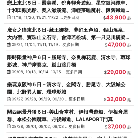
戀上東北５日－嚴美溪、猊鼻輕舟遊船、星空銀河纜車、
十和田觀光船、奧入瀨溪流、津輕藩睡魔村、懷舊鐵道
43,900
（青森／仙台）
11/19, 11/20, 11/21, 11/22 ...更多日期
$
起
魔女之瞳東北６日-藏王御釜、夢幻五色沼、銀山溫泉、
大內宿、寶珠山立石寺、會津若松城、第一只見川橋梁、
47,000
燒肉吃到飽
09/21, 11/04, 11/11, 11/19 ...更多日期
$
起
限時限量神戶６日－勝尾寺、奈良梅花鹿、清水寺、環球
影城、神戶摩賽克、嵐山渡月橋
29,000
09/08, 10/13, 10/14, 10/15 ...更多日期
$
起
樂玩京阪神５日－清水寺、金閣寺、勝尾寺、大阪城公
園、北野異人館、環球影城
32,000
09/27, 09/28, 09/29, 09/30 ...更多日期
$
起
關西絕景丹後６日-美山合掌村、伊根灣遊船、伊根舟屋
群、傘松公園纜車、丹後鐵道、LALAPORT門真
37,000
08/28, 09/01, 09/02, 09/03 ...更多日期
$
起