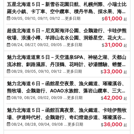
五星北海道５日－新雪谷花園日航、札幌州際、小瑞士比
羅夫小鎮、卡丁車、空中纜車、積丹半島、採水果、海鮮
61,000
和牛螃蟹放題
09/05, 09/10, 09/11, 09/12 ...更多日期
$
起
超值北海道５日－尼克斯海洋公園、企鵝遊行、卡哇伊熊
牧場、浪漫小樽、羊蹄山名水公園、洞爺星空、花火大
31,000
會、螃蟹懷石料理
08/24, 08/27, 09/02, 09/05 ...更多日期
$
起
魅力北海道道東５日－天空溫泉SPA、神秘之湖、天都山
流冰館、釧路濕原、丹頂鶴、花時計、砂湯體驗、螃蟹吃
33,000
到飽
08/29, 09/05, 09/10, 09/12 ...更多日期
$
起
魅力北海道６日－函館星空夜景、漁火鐵道、璀璨溪谷、
熊牧場、企鵝遊行、AOAO水族館、藻岩山纜車、三大螃
42,000
蟹吃到飽
08/19, 08/26, 09/02, 09/09 ...更多日期
$
起
魅力北海道５日－函館百萬夜景、漁火鐵道、卡哇伊熊牧
場、伊達時代村、企鵝遊行、奇幻燈遊步道、璀璨溪谷、
36,000
人氣NO1小丑漢堡
08/24, 08/28, 09/04, 09/08 ...更多日期
$
起