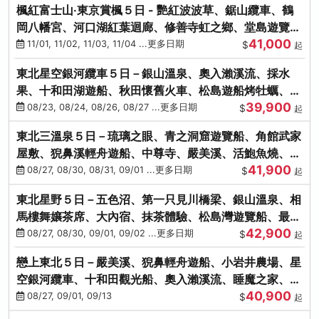
楓紅富士山‧東京賞楓５日 - 艷紅波波草、鋸山纜車、鶴
岡八幡宮、河口湖紅葉迴廊、修善寺虹之鄉、堂島遊覽
41,000
船、熱海梅園
11/01, 11/02, 11/03, 11/04 ...更多日期
$
起
東北星空銀河纜車５日－銀山溫泉、奧入瀨溪流、採水
果、十和田湖遊船、秋田懷舊火車、松島遊船烤牡蠣、嚴
39,900
美溪、螃蟹本家
08/23, 08/24, 08/26, 08/27 ...更多日期
$
起
東北三溫泉５日－琉璃之眼、青之洞窟遊覽船、角館武家
屋敷、猊鼻溪輕舟遊船、中尊寺、嚴美溪、活鮑魚燒、烤
41,900
牡蠣、握壽司體驗
08/27, 08/30, 08/31, 09/01 ...更多日期
$
起
東北星野５日－五色沼、第一只見川橋梁、銀山溫泉、相
馬樓舞孃茶席、大內宿、抹茶體驗、松島灣遊覽船、最上
42,900
川輕舟、螃蟹御膳
08/27, 08/30, 09/01, 09/02 ...更多日期
$
起
戀上東北５日－嚴美溪、猊鼻輕舟遊船、小岩井農場、星
空銀河纜車、十和田觀光船、奧入瀨溪流、睡魔之家、朱
40,900
紅社殿（仙台／青森）
08/27, 09/01, 09/13
$
起