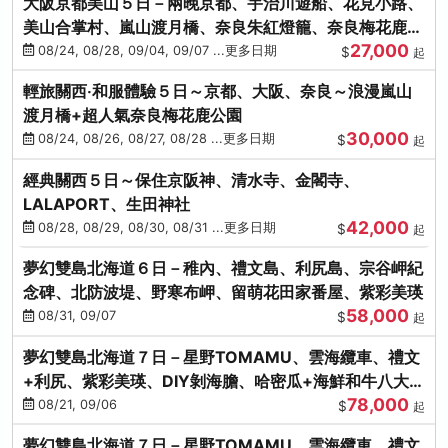
大阪京都美山５日－兩晚京都、宇治川遊船、花見小路、
美山合掌村、嵐山渡月橋、奈良朱紅燈籠、奈良梅花鹿、
27,000
流水瀑布電扶梯
08/24, 08/28, 09/04, 09/07 ...更多日期
$
起
輕旅關西‧和服體驗５日～京都、大阪、奈良～浪漫嵐山
渡月橋+超人氣奈良梅花鹿公園
30,000
08/24, 08/26, 08/27, 08/28 ...更多日期
$
起
經典關西５日～保住京阪神、清水寺、金閣寺、
LALAPORT、生田神社
42,000
08/28, 08/29, 08/30, 08/31 ...更多日期
$
起
夢幻雙島北海道６日－稚內、禮文島、利尻島、宗谷岬紀
念碑、北防波堤、野寒布岬、留萌花田家番屋、紫彩美瑛
58,000
08/31, 09/07
$
起
夢幻雙島北海道７日－星野TOMAMU、雲海纜車、禮文
+利尻、紫彩美瑛、DIY剝海膽、哈密瓜+海鮮和牛八大螃
78,000
蟹吃到飽
08/21, 09/06
$
起
夢幻雙島北海道７日－星野TOMAMU、雲海纜車、禮文