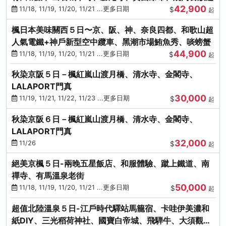
42,900
11/18, 11/19, 11/20, 11/21 ...更多日期
$
起
楓日本美味關西５日〜京、阪、神、奈良四都、和歌山超
人氣電鐵+神戶新型空中纜車、黑潮市場鮪魚秀、啖螃蟹
44,900
11/18, 11/19, 11/20, 11/21 ...更多日期
$
起
秋染京阪５日－楓紅嵐山渡月橋、清水寺、金閣寺、
LALAPORT門真
30,000
11/19, 11/21, 11/22, 11/23 ...更多日期
$
起
秋染京阪６日－楓紅嵐山渡月橋、清水寺、金閣寺、
LALAPORT門真
32,000
11/26
$
起
絕美京楓５日-兩晚五星飯店、和服體驗、蹴上鐵道、南
禪寺、有馬溫泉老街
50,000
11/18, 11/19, 11/20, 11/21 ...更多日期
$
起
超值北陸溫泉５日-江戶時代驛站馬籠宿、卡哇伊美濃和
紙DIY、三光稻荷神社、國寶白帝城、飛騨牛、大須觀音