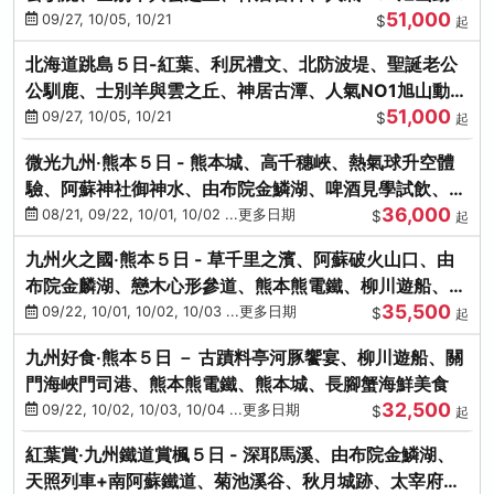
51,000
園、海膽涮涮鍋
09/27, 10/05, 10/21
$
起
北海道跳島５日-紅葉、利尻禮文、北防波堤、聖誕老公
公馴鹿、士別羊與雲之丘、神居古潭、人氣NO1旭山動物
51,000
園、海膽涮涮鍋
09/27, 10/05, 10/21
$
起
微光九州‧熊本５日 - 熊本城、高千穗峽、熱氣球升空體
驗、阿蘇神社御神水、由布院金鱗湖、啤酒見學試飲、豪
36,000
華海鮮盛宴
08/21, 09/22, 10/01, 10/02 ...更多日期
$
起
九州火之國‧熊本５日 - 草千里之濱、阿蘇破火山口、由
布院金麟湖、戀木心形參道、熊本熊電鐵、柳川遊船、地
35,500
獄蒸DIY
09/22, 10/01, 10/02, 10/03 ...更多日期
$
起
九州好食‧熊本５日 － 古蹟料亭河豚饗宴、柳川遊船、關
門海峽門司港、熊本熊電鐵、熊本城、長腳蟹海鮮美食
32,500
09/22, 10/02, 10/03, 10/04 ...更多日期
$
起
紅葉賞‧九州鐵道賞楓５日 - 深耶馬溪、由布院金鱗湖、
天照列車+南阿蘇鐵道、菊池溪谷、秋月城跡、太宰府天