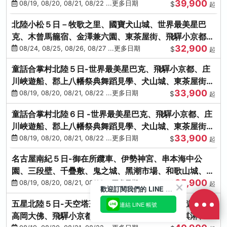
39,900
花之里絢爛花海
08/19, 08/20, 08/21, 08/22 ...更多日期
$
起
北陸小松５日－牧歌之里、國寶犬山城、世界最美星巴
克、木曾馬籠宿、金澤兼六園、東茶屋街、飛驒小京都、
32,900
白川鄉合掌村
08/24, 08/25, 08/26, 08/27 ...更多日期
$
起
童話合掌村北陸５日-世界最美星巴克、飛驒小京都、庄
川峽遊船、郡上八幡祭典舞蹈見學、犬山城、東茶屋街、
33,900
松葉蟹、金箔冰淇淋
08/19, 08/20, 08/21, 08/22 ...更多日期
$
起
童話合掌村北陸６日 -世界最美星巴克、飛驒小京都、庄
川峽遊船、郡上八幡祭典舞蹈見學、犬山城、東茶屋街、
33,900
松葉蟹、金箔冰淇淋
08/19, 08/20, 08/21, 08/22 ...更多日期
$
起
名古屋南紀５日-御在所纜車、伊勢神宮、串本海中公
園、三段壁、千疊敷、鬼之城、黑潮市場、和歌山城、伊
35,900
勢龍蝦溫泉
08/19, 08/20, 08/21, 08/22 ...更多日期
$
起
歡迎訂閱我們的 LINE 官方帳號
五星北陸５日-天空塔王子、金澤兼六園、庄川峽遊船、
連結 LINE 帳號
高岡大佛、飛驒小京都、敦賀海鮮市場、金箔冰淇淋、鰻