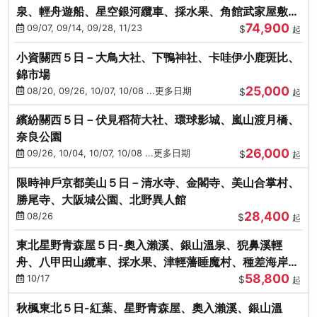
泉、輕舟遊船、星空銀河纜車、採水果、角館武家屋敷
74,900
(不進免稅店)(仙/青)
09/07, 09/14, 09/28, 11/23
$
起
小資關西５日－大鳥大社、下鴨神社、卡哇伊小鹿斑比、
錦市場
25,000
08/20, 09/26, 10/07, 10/08 ...更多日期
$
起
繽紛關西５日－伏見稻荷大社、環球影城、嵐山渡月橋、
奈良公園
26,000
09/26, 10/04, 10/07, 10/08 ...更多日期
$
起
限時神戶京都美山５日－清水寺、金閣寺、美山合掌村、
勝尾寺、大阪城公園、北野異人館
28,400
08/26
$
起
東北星野青森屋５日-奧入瀨溪、銀山溫泉、猊鼻溪輕
舟、八甲田山纜車、採水果、津輕藩睡魔村、種差海岸
58,800
(不進免稅店)
10/17
$
起
秋楓東北５日-紅葉、星野青森屋、奧入瀨溪、銀山溫