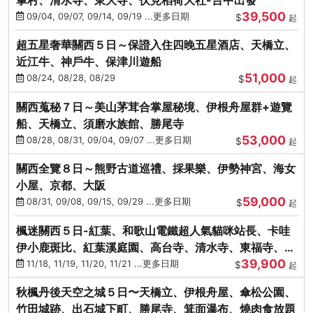
39,500
09/04, 09/07, 09/14, 09/19 ...更多日期
$
起
超五星奢華關西５日～保證入住四晚五星酒店、天橋立、
近江牛、神戶牛、保津川遊船
51,000
08/24, 08/28, 08/29
$
起
關西蒐秘７日～美山茅茸合掌屋秘境、伊根舟屋群+遊覽
船、天橋立、須磨水族館、勝尾寺
53,000
08/28, 08/31, 09/04, 09/07 ...更多日期
$
起
關西全覽８日～熊野古道巡禮、採果樂、伊勢神宮、海女
小屋、京都、大阪
59,000
08/31, 09/08, 09/15, 09/29 ...更多日期
$
起
楓迷關西５日-紅葉、和歌山電鐵超人氣貓咪站長、卡哇
伊小鹿斑比、紅葉溪庭園、高台寺、清水寺、東福寺、伊
39,900
勢龍蝦+和牛
11/18, 11/19, 11/20, 11/21 ...更多日期
$
起
秋楓丹後天空之城５日〜天橋立、伊根舟屋、傘松公園、
竹田城跡、出石城下町、勝尾寺、箕面瀑布、燒肉食放題