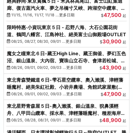
經典靜岡‧東京賞楓５日 - 米其林高尾山、富士山紅葉迴
廊、復古蒸汽火車、夢之吊橋寸又峽、跨湖空中纜車、抹
47,500
茶體驗、三溪園
11/15, 11/16, 11/17, 11/18 ...更多日期
$
起
限時特惠‧小資玩東京５日 - 忍野八海、大石公園花街
道、鶴岡八幡宮、江島神社、絕美富士山御殿場OUTLET
30,900
08/25, 08/27, 08/30, 09/01 ...更多日期
$
起
魔女之瞳東北６日-藏王High Line、藏王御釜、夢幻五色
沼、銀山溫泉、大內宿、寶珠山立石寺、會津若松城、燒
43,900
肉吃到飽
08/26, 09/01, 09/02, 09/03 ...更多日期
$
起
東北青森雙鐵道６日-雫石星空纜車、奧入瀨溪、津輕藩
睡魔村、絕美朱紅社殿、小岩井農場、角館武家屋敷(不
47,900
進免稅店)
08/26, 09/01, 09/02, 09/03 ...更多日期
$
起
東北星野青森屋５日-奧入瀨溪、銀山溫泉、猊鼻溪輕
舟、八甲田山纜車、採水果、津輕藩睡魔村、種差海岸、
48,900
法式料理(不進免稅店)
08/25, 08/28, 08/31, 09/01 ...更多日期
$
起
漫活關西．日本環球影城輕旅行５日～臨空OUTLET、勝