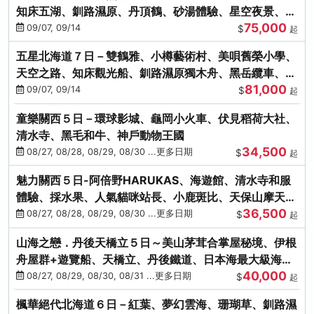
知床五湖、釧路濕原、丹頂鶴、砂湯體驗、星空夜景、洞
75,000
爺花火、螃蟹懷石料理
09/07, 09/14
$
起
五星北海道７日－雙鶴雅、小樽藝術村、美唄舊榮小學、
天空之路、知床觀光船、釧路濕原獨木舟、黑岳纜車、流
81,000
冰硝子館DIY玻璃杯
09/07, 09/14
$
起
童樂關西５日－環球影城、龜岡小火車、伏見稻荷大社、
清水寺、黑毛和牛、神戶動物王國
34,500
08/27, 08/28, 08/29, 08/30 ...更多日期
$
起
魅力關西５日-阿倍野HARUKAS、海遊館、清水寺和服
體驗、採水果、人氣貓咪站長、小鹿斑比、天保山摩天
36,500
輪、水上巴士
08/27, 08/28, 08/29, 08/30 ...更多日期
$
起
山海之戀．丹後天橋立５日～美山茅茸合掌屋秘境、伊根
舟屋群+遊覽船、天橋立、丹後鐵道、日本海最大級海鮮
40,000
市場
08/27, 08/29, 08/30, 08/31 ...更多日期
$
起
楓華絕代北海道６日－紅葉、夢幻雲海、珊瑚草、釧路濕