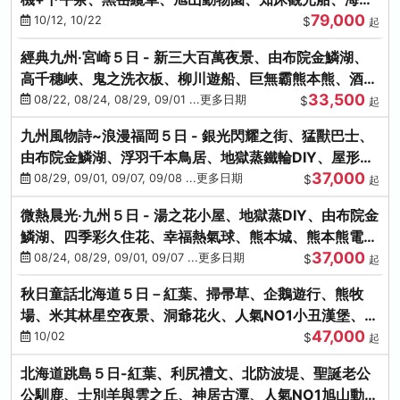
79,000
涮涮鍋(不進免稅店)
10/12, 10/22
$
起
經典九州‧宮崎５日 - 新三大百萬夜景、由布院金鱗湖、
高千穗峽、鬼之洗衣板、柳川遊船、巨無霸熊本熊、酒造
33,500
見學試飲
08/22, 08/24, 08/29, 09/01 ...更多日期
$
起
九州風物詩~浪漫福岡５日 - 銀光閃耀之街、猛獸巴士、
由布院金鱗湖、浮羽千本鳥居、地獄蒸鐵輪DIY、屋形船
37,000
晚宴、鸕鶿捕魚
08/29, 09/01, 09/07, 09/08 ...更多日期
$
起
微熱晨光‧九州５日 - 湯之花小屋、地獄蒸DIY、由布院金
鱗湖、四季彩久住花、幸福熱氣球、熊本城、熊本熊電
37,000
鐵、螃蟹吃到飽
08/24, 08/29, 09/01, 09/07 ...更多日期
$
起
秋日童話北海道５日－紅葉、掃帚草、企鵝遊行、熊牧
場、米其林星空夜景、洞爺花火、人氣NO1小丑漢堡、螃
47,000
蟹放題(千/函)
10/02
$
起
北海道跳島５日-紅葉、利尻禮文、北防波堤、聖誕老公
公馴鹿、士別羊與雲之丘、神居古潭、人氣NO1旭山動物