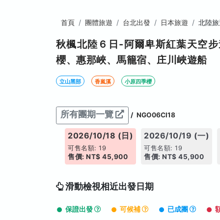
首頁
團體旅遊
台北出發
日本旅遊
北陸旅
秋楓北陸６日-阿爾卑斯紅葉天空
櫻、惠那峽、馬籠宿、庄川峽遊船
立山黑部
香嵐溪
小原四季櫻
所有團期一覽
/
NGO06CI18
026/10/17 (六)
2026/10/18 (日)
2026/10/19 (一)
售名額: 14
可售名額: 19
可售名額: 19
價: NT$ 46,900
售價: NT$ 45,900
售價: NT$ 45,900
滑動檢視相近出發日期
保證出發
可候補
已成團