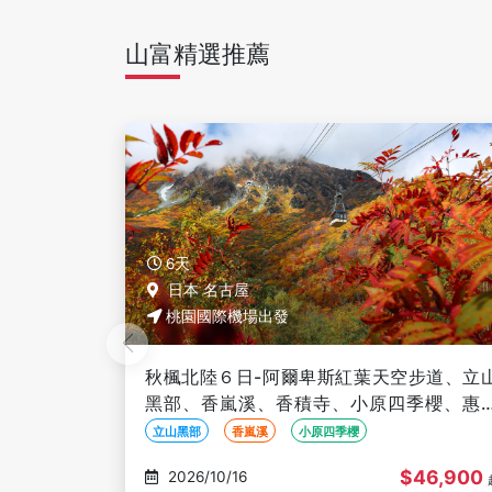
山富精選推薦
6天
日本 名古屋
桃園國際機場出發
步道、立山
秋楓北陸６日-阿爾卑斯紅葉天空步道、立
季櫻、惠那
黑部、香嵐溪、香積寺、小原四季櫻、惠
峽、馬籠宿、庄川峽遊船
立山黑部
香嵐溪
小原四季櫻
46,900
$46,900
2026/10/17
起