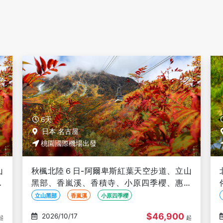
6天
日本 名古屋
桃園國際機場出發
山
北陸立山紅葉６日-黑部峽谷小火車、飛驒民
那
俗村、吉祥物手作DIY、童話合掌村、兼六
園、螃蟹御膳、名湯雙溫泉
黑部峽谷小火車、飛驒民俗村、吉祥物手作DIY
賞楓
$49,900
2026/10/18
起
起