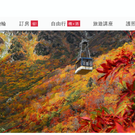
遊輪
訂房
自由行
旅遊講座
護
省!
機+酒