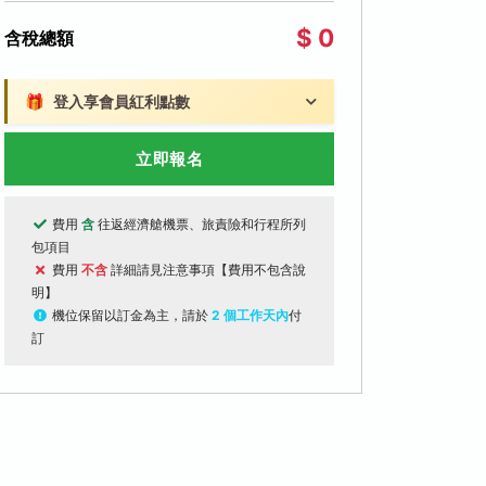
$ 0
含稅總額
🎁
登入享會員紅利點數
立即報名
費用
含
往返經濟艙機票、旅責險和行程所列
包項目
費用
不含
詳細請見注意事項【費用不包含說
明】
機位保留以訂金為主，請於
2 個工作天內
付
訂