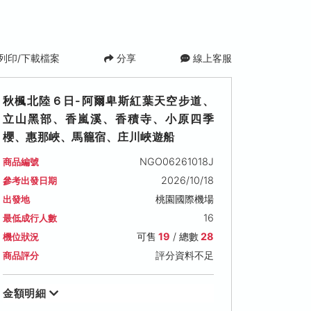
列印/下載檔案
分享
線上客服
秋楓北陸６日-阿爾卑斯紅葉天空步道、
立山黑部、香嵐溪、香積寺、小原四季
櫻、惠那峽、馬籠宿、庄川峽遊船
NGO06261018J
商品編號
2026/10/18
參考出發日期
2026/10/23 (五)
2026/10/24 (六)
2026/10/25 
桃園國際機場
出發地
可售名額: 14
可售名額: 14
可售名額: 19
16
最低成行人數
售價: NT$ 49,900
售價: NT$ 49,900
售價: NT$ 45,90
可售
19
/ 總數
28
機位狀況
評分資料不足
商品評分
金額明細