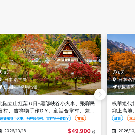
6天
6天
日本 名古屋
日本 名
桃園國際機場出發
桃園國際
楓華絕代北陸６日-紅葉、立山黑部、神之故
秋楓北陸
鄉上高地、兼六園、白川鄉合掌村、高山老
黑部、香
街、德川園
峽、馬籠
紅葉
立山黑部
神之故鄉上高地
立山黑部
$45,900
2026/10/18
2026/10
起