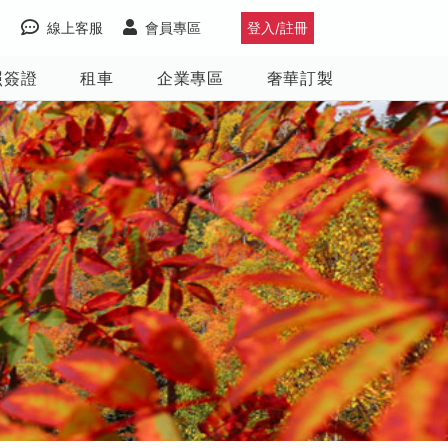
線上客服
會員專區
登入/註冊
照簽證
租車
企業專區
奢華訂製