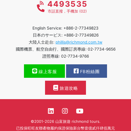
4493535
市話直撥，手機加 (02)
English Service: +886-2-77349823
日本のサービス: +886-2-77349826
大陸人士赴台:
phillis@richmond.com.tw
國際機票、航空自由行、國際訂房專線: 02-7734-9656
證照專線: 02-7734-9766
線上客服
FB粉絲團
旅遊攻略
©2001-2026 山富旅遊 richmond tours.
已投保旺旺友聯產物履約保證保險新台幣壹億貳仟肆佰萬元