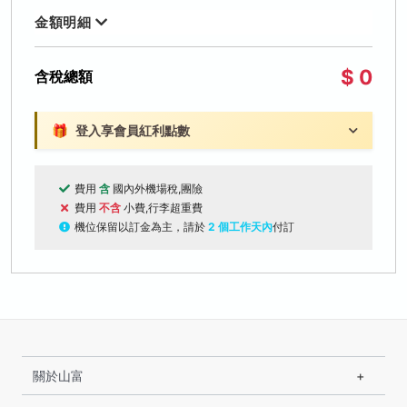
金額明細
$ 0
含稅總額
🎁
登入享會員紅利點數
費用
含
國內外機場稅,團險
費用
不含
小費,行李超重費
機位保留以訂金為主，請於
2 個工作天內
付訂
關於山富