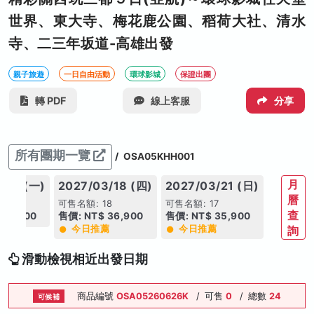
世界、東大寺、梅花鹿公園、稻荷大社、清水
寺、二三年坂道-高雄出發
親子旅遊
一日自由活動
環球影城
保證出團
轉 PDF
線上客服
分享
所有團期一覽
/
OSA05KHH001
月
/15 (一)
2027/03/18 (四)
2027/03/21 (日)
曆
4
可售名額: 18
可售名額: 17
查
 36,900
售價: NT$ 36,900
售價: NT$ 35,900
今日推薦
今日推薦
詢
滑動檢視相近出發日期
商品編號
OSA05260626K
/
可售
0
/
總數
24
可候補