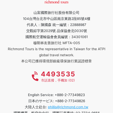
山富國際旅行社股份有限公司
104台灣台北市中山區南京東路2段85號4樓
代表人：陳國森 統一編號：22888987
交觀綜字第2029號 品保協會北0030號
國際航空運輸協會會員編號：34301061
穆斯林友善旅行社 MFTA-005
Richmond Tours is the representative in Taiwan for the ATPI
global travel network.
本公司已獲得環境部銀級環保旅行業認證標章
4493535
市話直撥，手機加 (02)
English Service: +886-2-77349823
日本のサービス: +886-2-77349826
大陸人士赴台:
phillis@richmond.com.tw
國際機票、航空自由行、國際訂房專線: 02-7734-9656