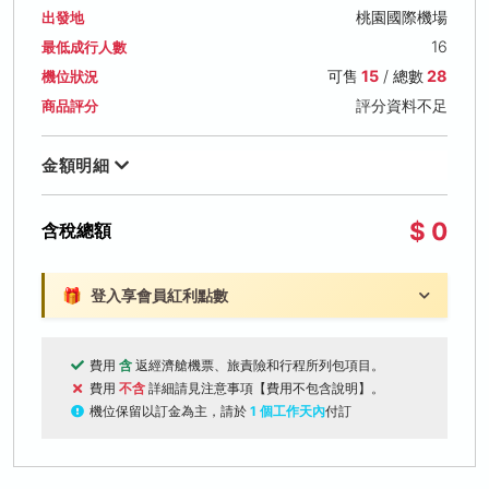
桃園國際機場
出發地
16
最低成行人數
可售
15
/ 總數
28
機位狀況
評分資料不足
商品評分
金額明細
$ 0
含稅總額
🎁
登入享會員紅利點數
費用
含
返經濟艙機票、旅責險和行程所列包項目。
費用
不含
詳細請見注意事項【費用不包含說明】。
機位保留以訂金為主，請於
1 個工作天內
付訂