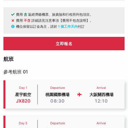
費用
含
返經濟艙機票、旅責險和行程所列包項目。
費用
不含
詳細請見注意事項【費用不包含說明】。
機位保留以訂金為主，請於
1 個工作天內
付訂
立即報名
航班
參考航班 01
Day 1
Departure
Arrival
星宇航空
桃園國際機場
大阪關西機場
JX820
08:30
12:10
Day 5
Departure
Arrival