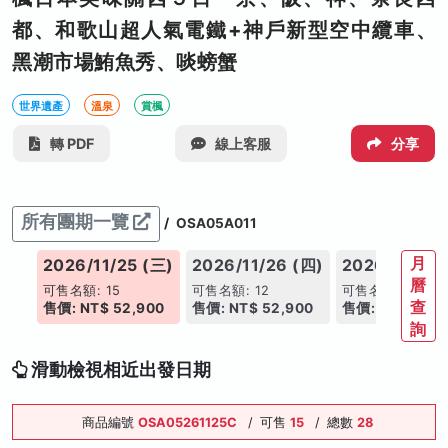
都、和歌山超人氣電鐵+神戶新型空中纜車、
黑潮市場鮪魚秀、啖螃蟹
世界遺產
溫泉
賞楓
轉 PDF
線上客服
分享
所有團期一覽
/
OSA05A011
月
(二)
2026/11/25 (三)
2026/11/26 (四)
2026/11/27 
曆
可售名額: 15
可售名額: 12
可售名額: 16
查
00
售價: NT$ 52,900
售價: NT$ 52,900
售價: NT$ 52,9
詢
滑動檢視相近出發日期
商品編號
OSA05261125C
/
可售
15
/
總數
28