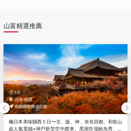
山富精選推薦
5天
日本 關西
桃園國際機場出發
楓日本美味關西５日〜京、阪、神、奈良四都、和歌山
超人氣電鐵+神戶新型空中纜車、黑潮市場鮪魚秀、啖