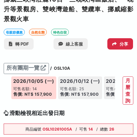
升等景觀房、雙峽灣遊船、雙纜車、挪威縮影
景觀火車
母親節優惠
自然生態
特色住宿
轉 PDF
線上客服
分享
所有團期一覽
/
OSL10A
月
2026/10/05 (一)
2026/10/12 (一)
2026/10/19
曆
可售名額: 14
可售名額: 25
可售名額: 25
查
售價: NT$ 157,900
售價: NT$ 157,900
售價: NT$ 157,
詢
滑動檢視相近出發日期
商品編號
OSL10261005A
/
可售
14
/
總數
26