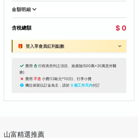
金額明細
$ 0
含稅總額
🎁
登入享會員紅利點數
費用
含
行程表所列之項目、旅責險(500萬+20萬意外醫
療)
費用
不含
小費(12歐元*10日)、行李小費
機位保留以訂金為主，請於
3 個工作天內
付訂
山富精選推薦