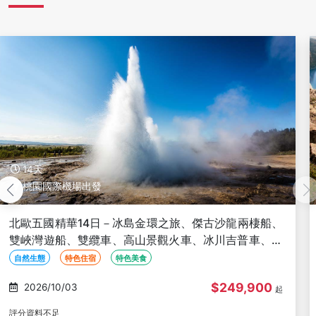
16天
桃園國際機場出發
挪威精華全覽16日－三峽灣、兩晚峽灣景觀房、聖壇岩
健行、羅弗敦群島、哈維拉遊輪、景觀火車、冰川吉普
車、北角、歐陸段三飛
自然生態
特色住宿
特色美食
$338,900
2026/10/05
起
評分資料不足