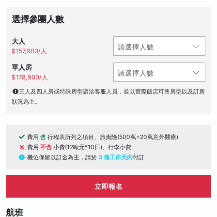
選擇參團人數
大人
$157,900/人
單人房
$178,900/人
三人及四人房或特殊房型請洽客服人員，並以實際飯店可售房型以及訂房
狀況為主。
費用
含
行程表所列之項目、旅責險(500萬+20萬意外醫療)
費用
不含
小費(12歐元*10日)、行李小費
機位保留以訂金為主，請於
3 個工作天內
付訂
立即報名
航班