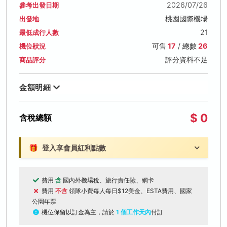
2026/07/26
參考出發日期
桃園國際機場
出發地
21
最低成行人數
可售
17
/ 總數
26
機位狀況
評分資料不足
商品評分
金額明細
$ 0
含稅總額
🎁
登入享會員紅利點數
費用
含
國內外機場稅、旅行責任險、網卡
費用
不含
領隊小費每人每日$12美金、ESTA費用、國家
公園年票
機位保留以訂金為主，請於
1 個工作天內
付訂