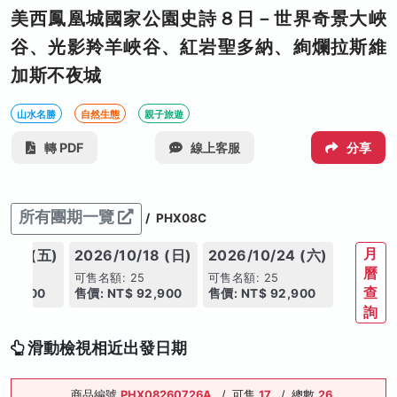
美西鳳凰城國家公園史詩８日－世界奇景大峽
谷、光影羚羊峽谷、紅岩聖多納、絢爛拉斯維
加斯不夜城
山水名勝
自然生態
親子旅遊
轉 PDF
線上客服
分享
所有團期一覽
/
PHX08C
月
/09 (五)
2026/10/18 (日)
2026/10/24 (六)
曆
5
可售名額: 25
可售名額: 25
查
92,900
售價: NT$ 92,900
售價: NT$ 92,900
詢
滑動檢視相近出發日期
商品編號
PHX08260726A
/
可售
17
/
總數
26