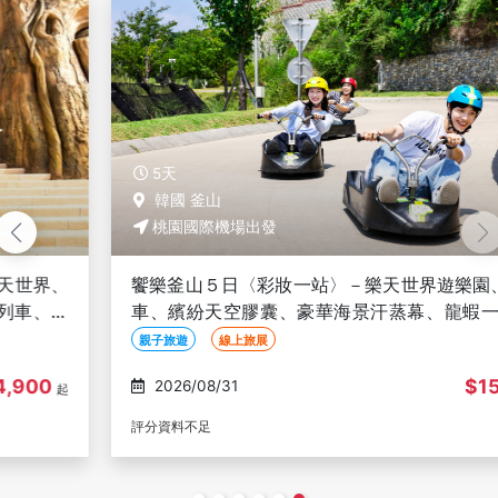
5天
韓國 釜山
桃園國際機場出發
饗樂釜山５日〈彩妝一站〉－樂天世界遊樂園、斜坡滑
車、繽紛天空膠囊、豪華海景汗蒸幕、龍蝦一隻雞-午
去晚回
親子旅遊
線上旅展
$15,900
2026/08/31
起
評分資料不足