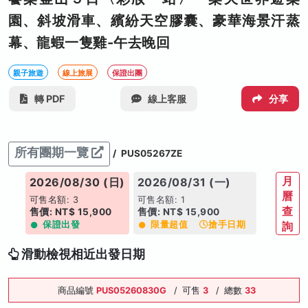
園、斜坡滑車、繽紛天空膠囊、豪華海景汗蒸
幕、龍蝦一隻雞-午去晚回
親子旅遊
線上旅展
保證出團
轉 PDF
線上客服
分享
所有團期一覽
/
PUS05267ZE
月
2026/08/30 (日)
2026/08/31 (一)
2026/0
曆
可售名額: 3
可售名額: 1
可售名額: 
查
售價: NT$ 15,900
售價: NT$ 15,900
售價: NT$
保證出發
限量超值
搶手日期
限量超
詢
滑動檢視相近出發日期
商品編號
PUS05260830G
/
可售
3
/
總數
33