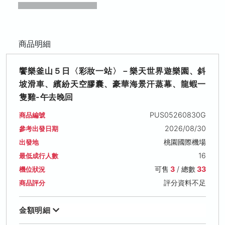
商品明細
饗樂釜山５日〈彩妝一站〉－樂天世界遊樂園、斜
坡滑車、繽紛天空膠囊、豪華海景汗蒸幕、龍蝦一
隻雞-午去晚回
PUS05260830G
商品編號
2026/08/30
參考出發日期
桃園國際機場
出發地
16
最低成行人數
可售
3
/ 總數
33
機位狀況
評分資料不足
商品評分
金額明細