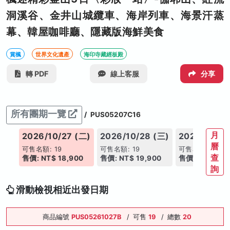
洞溪谷、金井山城纜車、海岸列車、海景汗蒸
幕、韓屋咖啡廳、隱藏版海鮮美食
賞楓
世界文化遺產
海印寺藏經板殿
轉 PDF
線上客服
分享
所有團期一覽
/
PUS05207C16
月
(一)
2026/10/27 (二)
2026/10/28 (三)
2026/10/29
曆
可售名額: 19
可售名額: 19
可售名額: 19
查
00
售價: NT$ 18,900
售價: NT$ 19,900
售價: NT$ 19,
詢
滑動檢視相近出發日期
商品編號
PUS05261027B
/
可售
19
/
總數
20