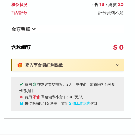
可售
19
/ 總數
20
機位狀況
評分資料不足
商品評分
金額明細
$ 0
含稅總額
🎁
登入享會員紅利點數
費用
含
往返經濟艙機票、2人一室住宿、旅責險和行程所
列包項目
費用
不含
導遊領隊小費＄300/天/人
機位保留以訂金為主，請於
2 個工作天內
付訂