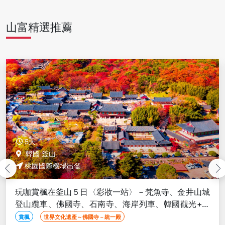
山富精選推薦
5天
韓國 釜山
桃園國際機場出發
楓迷精彩釜山5日〈彩妝一站〉-伽耶山、紅流洞溪谷、
金井山城纜車、海岸列車、海景汗蒸幕、韓屋咖啡廳、
隱藏版海鮮美食
賞楓
世界文化遺產
海印寺藏經板殿