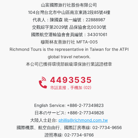
山富國際旅行社股份有限公司
104台灣台北市中山區南京東路2段85號4樓
代表人：陳國森 統一編號：22888987
交觀綜字第2029號 品保協會北0030號
國際航空運輸協會會員編號：34301061
穆斯林友善旅行社 MFTA-005
Richmond Tours is the representative in Taiwan for the ATPI
global travel network.
本公司已獲得環境部銀級環保旅行業認證標章
4493535
市話直撥，手機加 (02)
English Service: +886-2-77349823
日本のサービス: +886-2-77349826
大陸人士赴台:
phillis@richmond.com.tw
國際機票、航空自由行、國際訂房專線: 02-7734-9656
證照專線: 02-7734-9766