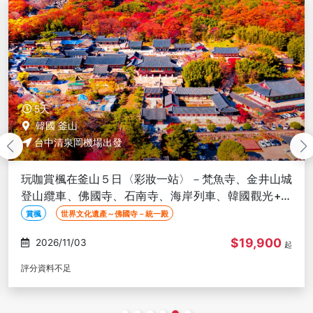
5天
韓國 金浦
台中清泉岡機場出發
秋楓首爾５日〈彩妝一站〉-楊州Nari農園波波草、香
草島足浴+香草茶、抱川藝術谷單軌車、良才市民之
林、漢江公園-台中出發
賞楓
仁川大公園
首爾林公園
$20,900
2026/10/30
起
評分資料不足