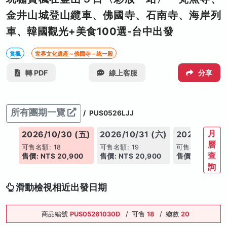
金井山城登山纜車、佛國寺、石南寺、海岸列
車、韓國觀光+美食100選-台中出發
賞楓
世界文化遺產～佛國寺－統一殿
轉 PDF
線上客服
分享
所有團期一覽
/
PUS0526LJJ
月
(二)
2026/10/30 (五)
2026/10/31 (六)
2026/11/02
曆
可售名額: 18
可售名額: 19
可售名額: 15
查
00
售價: NT$ 20,900
售價: NT$ 20,900
售價: NT$ 19,
詢
滑動檢視相近出發日期
商品編號
PUS05261030D
/
可售
18
/
總數
20