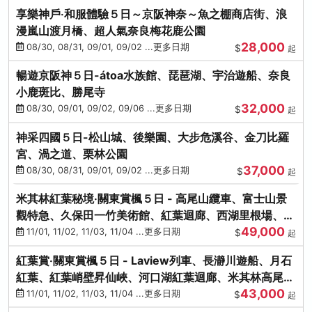
享樂神戶‧和服體驗５日～京阪神奈～魚之棚商店街、浪
漫嵐山渡月橋、超人氣奈良梅花鹿公園
28,000
08/30, 08/31, 09/01, 09/02 ...更多日期
$
起
暢遊京阪神５日-átoa水族館、琵琶湖、宇治遊船、奈良
小鹿斑比、勝尾寺
32,000
08/30, 09/01, 09/02, 09/06 ...更多日期
$
起
神采四國５日-松山城、後樂園、大步危溪谷、金刀比羅
宮、渦之道、栗林公園
37,000
08/30, 08/31, 09/01, 09/02 ...更多日期
$
起
米其林紅葉秘境‧關東賞楓５日 - 高尾山纜車、富士山景
觀特急、久保田一竹美術館、紅葉迴廊、西湖里根場、銀
49,000
杏大道
11/01, 11/02, 11/03, 11/04 ...更多日期
$
起
紅葉賞‧關東賞楓５日 - Laview列車、長瀞川遊船、月石
紅葉、紅葉峭壁昇仙峽、河口湖紅葉迴廊、米其林高尾
43,000
山、海鮮盛宴
11/01, 11/02, 11/03, 11/04 ...更多日期
$
起