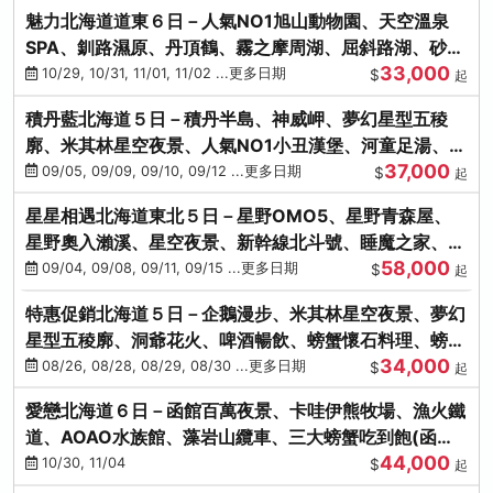
魅力北海道道東６日－人氣NO1旭山動物園、天空溫泉
SPA、釧路濕原、丹頂鶴、霧之摩周湖、屈斜路湖、砂湯
33,000
體驗
10/29, 10/31, 11/01, 11/02 ...更多日期
$
起
積丹藍北海道５日－積丹半島、神威岬、夢幻星型五稜
廓、米其林星空夜景、人氣NO1小丑漢堡、河童足湯、奇
37,000
幻燈遊步道、璀璨溪谷
09/05, 09/09, 09/10, 09/12 ...更多日期
$
起
星星相遇北海道東北５日－星野OMO5、星野青森屋、
星野奧入瀨溪、星空夜景、新幹線北斗號、睡魔之家、十
58,000
和田湖(不進免稅店)
09/04, 09/08, 09/11, 09/15 ...更多日期
$
起
特惠促銷北海道５日－企鵝漫步、米其林星空夜景、夢幻
星型五稜廓、洞爺花火、啤酒暢飲、螃蟹懷石料理、螃蟹
34,000
吃到飽
08/26, 08/28, 08/29, 08/30 ...更多日期
$
起
愛戀北海道６日－函館百萬夜景、卡哇伊熊牧場、漁火鐵
道、AOAO水族館、藻岩山纜車、三大螃蟹吃到飽(函館/
44,000
千歲)
10/30, 11/04
$
起