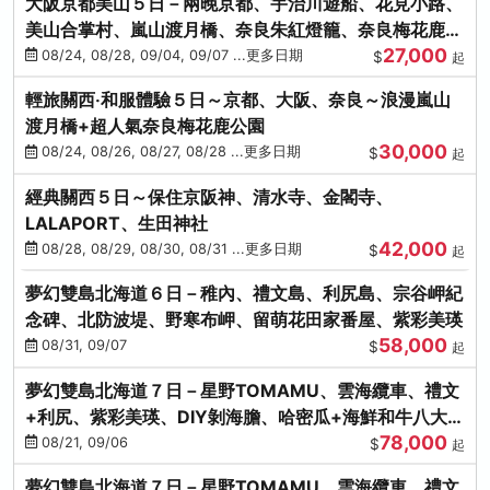
大阪京都美山５日－兩晚京都、宇治川遊船、花見小路、
美山合掌村、嵐山渡月橋、奈良朱紅燈籠、奈良梅花鹿、
27,000
流水瀑布電扶梯
08/24, 08/28, 09/04, 09/07 ...更多日期
$
起
輕旅關西‧和服體驗５日～京都、大阪、奈良～浪漫嵐山
渡月橋+超人氣奈良梅花鹿公園
30,000
08/24, 08/26, 08/27, 08/28 ...更多日期
$
起
經典關西５日～保住京阪神、清水寺、金閣寺、
LALAPORT、生田神社
42,000
08/28, 08/29, 08/30, 08/31 ...更多日期
$
起
夢幻雙島北海道６日－稚內、禮文島、利尻島、宗谷岬紀
念碑、北防波堤、野寒布岬、留萌花田家番屋、紫彩美瑛
58,000
08/31, 09/07
$
起
夢幻雙島北海道７日－星野TOMAMU、雲海纜車、禮文
+利尻、紫彩美瑛、DIY剝海膽、哈密瓜+海鮮和牛八大螃
78,000
蟹吃到飽
08/21, 09/06
$
起
夢幻雙島北海道７日－星野TOMAMU、雲海纜車、禮文