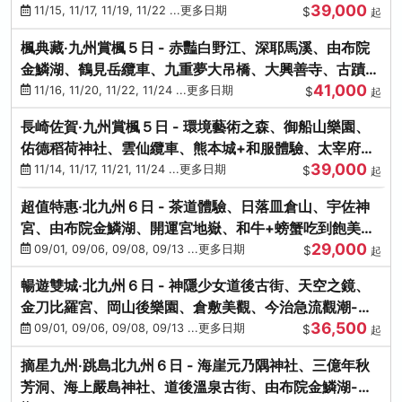
39,000
滿宮、竈門神社
11/15, 11/17, 11/19, 11/22 ...更多日期
$
起
楓典藏‧九州賞楓５日 - 赤豔白野江、深耶馬溪、由布院
金鱗湖、鶴見岳纜車、九重夢大吊橋、大興善寺、古蹟河
41,000
豚+和牛饗宴
11/16, 11/20, 11/22, 11/24 ...更多日期
$
起
長崎佐賀‧九州賞楓５日 - 環境藝術之森、御船山樂園、
佑德稻荷神社、雲仙纜車、熊本城+和服體驗、太宰府天
39,000
滿宮、光明禪寺
11/14, 11/17, 11/21, 11/24 ...更多日期
$
起
超值特惠‧北九州６日 - 茶道體驗、日落皿倉山、宇佐神
宮、由布院金鱗湖、開運宮地嶽、和牛+螃蟹吃到飽美
29,000
饌-台中出發
09/01, 09/06, 09/08, 09/13 ...更多日期
$
起
暢遊雙城‧北九州６日 - 神隱少女道後古街、天空之鏡、
金刀比羅宮、岡山後樂園、倉敷美觀、今治急流觀潮-台
36,500
中出發
09/01, 09/06, 09/08, 09/13 ...更多日期
$
起
摘星九州‧跳島北九州６日 - 海崖元乃隅神社、三億年秋
芳洞、海上嚴島神社、道後溫泉古街、由布院金鱗湖-台