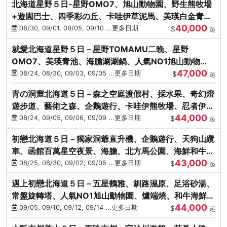
北海道星野５日-星野OMO7、旭山動物園、野生熊牧場
+遊園巴士、四季彩の丘、卡哇伊草泥馬、美瑛白金青
40,000
池、螃蟹吃到飽
08/30, 09/01, 09/05, 09/10 ...更多日期
$
起
就愛北海道星野５日－星野TOMAMU二晚、星野
OMO7、美瑛青池、海膽涮涮鍋、人氣NO1旭山動物
47,000
園、海鮮和牛螃蟹吃到飽
08/24, 08/30, 09/03, 09/05 ...更多日期
$
起
青の洞窟北海道５日－森之空庭渡假村、採水果、奇幻燈
遊步道、藝術之森、企鵝遊行、卡哇伊熊牧場、忍者伊達
44,000
時代村、螃蟹吃到飽
08/24, 09/05, 09/06, 09/09 ...更多日期
$
起
初戀北海道５日－獨家洞爺直升機、企鵝遊行、天狗山纜
車、函館百萬星空夜景、海膽、北方馬公園、海鮮和牛螃
43,000
蟹吃到飽
08/25, 08/30, 09/02, 09/05 ...更多日期
$
起
遇上初戀北海道５日－五星鶴雅、釧路濕原、足浴砂湯、
常盤旋轉塔、人氣NO1旭山動物園、爐端燒、和牛海鮮螃
44,000
蟹吃到飽
09/05, 09/10, 09/12, 09/14 ...更多日期
$
起