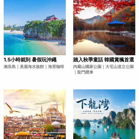
1.5小時就到 暑假玩沖繩
踏入秋季童話 韓國賞楓首選
瀨長島｜美麗海水族館｜海景咖啡
內藏山國家公園｜大芚山道立公園
｜龍門纜車