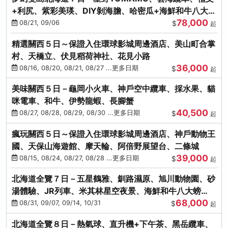
+利尻、紫彩美瑛、DIY剝海膽、哈密瓜+海鮮和牛八大螃
78,000
蟹吃到飽
08/21, 09/06
$
起
精選關西５日～保證入住環球影城周邊酒店、美山町合掌
村、天橋立、伏見稻荷神社、花見小路
36,000
08/16, 08/20, 08/21, 08/27 ...更多日期
$
起
美味關西５日－龜岡小火車、神戶空中纜車、採水果、貓
咪電車、和牛、伊勢龍蝦、長腳蟹
40,500
08/27, 08/28, 08/29, 08/30 ...更多日期
$
起
瘋玩關西５日～保證入住環球影城周邊酒店、神戶動物王
國、天保山海遊館、摩天輪、阿倍野展望台、二條城
39,000
08/15, 08/24, 08/27, 08/28 ...更多日期
$
起
北海道全覽７日－五星鶴雅、釧路濕原、旭川動物園、砂
湯體驗、JR列車、米其林星空夜景、海鮮和牛八大螃
68,000
蟹、卡哇依熊牧場
08/31, 09/07, 09/14, 10/31
$
起
北海道全覽８日－熱氣球、直升機+下午茶、黑岳纜車、