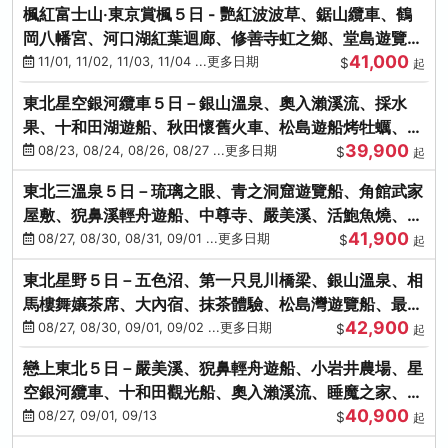
楓紅富士山‧東京賞楓５日 - 艷紅波波草、鋸山纜車、鶴
岡八幡宮、河口湖紅葉迴廊、修善寺虹之鄉、堂島遊覽
41,000
船、熱海梅園
11/01, 11/02, 11/03, 11/04 ...更多日期
$
起
東北星空銀河纜車５日－銀山溫泉、奧入瀨溪流、採水
果、十和田湖遊船、秋田懷舊火車、松島遊船烤牡蠣、嚴
39,900
美溪、螃蟹本家
08/23, 08/24, 08/26, 08/27 ...更多日期
$
起
東北三溫泉５日－琉璃之眼、青之洞窟遊覽船、角館武家
屋敷、猊鼻溪輕舟遊船、中尊寺、嚴美溪、活鮑魚燒、烤
41,900
牡蠣、握壽司體驗
08/27, 08/30, 08/31, 09/01 ...更多日期
$
起
東北星野５日－五色沼、第一只見川橋梁、銀山溫泉、相
馬樓舞孃茶席、大內宿、抹茶體驗、松島灣遊覽船、最上
42,900
川輕舟、螃蟹御膳
08/27, 08/30, 09/01, 09/02 ...更多日期
$
起
戀上東北５日－嚴美溪、猊鼻輕舟遊船、小岩井農場、星
空銀河纜車、十和田觀光船、奧入瀨溪流、睡魔之家、朱
40,900
紅社殿（仙台／青森）
08/27, 09/01, 09/13
$
起