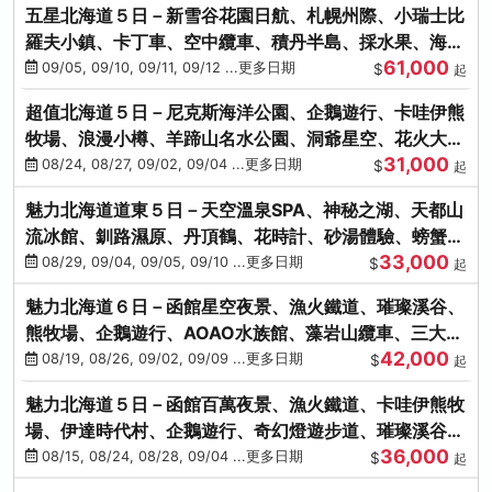
五星北海道５日－新雪谷花園日航、札幌州際、小瑞士比
羅夫小鎮、卡丁車、空中纜車、積丹半島、採水果、海鮮
61,000
和牛螃蟹放題
09/05, 09/10, 09/11, 09/12 ...更多日期
$
起
超值北海道５日－尼克斯海洋公園、企鵝遊行、卡哇伊熊
牧場、浪漫小樽、羊蹄山名水公園、洞爺星空、花火大
31,000
會、螃蟹懷石料理
08/24, 08/27, 09/02, 09/04 ...更多日期
$
起
魅力北海道道東５日－天空溫泉SPA、神秘之湖、天都山
流冰館、釧路濕原、丹頂鶴、花時計、砂湯體驗、螃蟹吃
33,000
到飽
08/29, 09/04, 09/05, 09/10 ...更多日期
$
起
魅力北海道６日－函館星空夜景、漁火鐵道、璀璨溪谷、
熊牧場、企鵝遊行、AOAO水族館、藻岩山纜車、三大螃
42,000
蟹吃到飽
08/19, 08/26, 09/02, 09/09 ...更多日期
$
起
魅力北海道５日－函館百萬夜景、漁火鐵道、卡哇伊熊牧
場、伊達時代村、企鵝遊行、奇幻燈遊步道、璀璨溪谷、
36,000
人氣NO1小丑漢堡
08/15, 08/24, 08/28, 09/04 ...更多日期
$
起