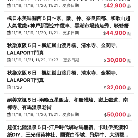
42,900
11/18, 11/19, 11/20, 11/21 ...更多日期
$
起
楓日本美味關西５日〜京、阪、神、奈良四都、和歌山超
人氣電鐵+神戶新型空中纜車、黑潮市場鮪魚秀、啖螃蟹
44,900
11/18, 11/19, 11/20, 11/21 ...更多日期
$
起
秋染京阪５日－楓紅嵐山渡月橋、清水寺、金閣寺、
LALAPORT門真
30,000
11/19, 11/21, 11/22, 11/23 ...更多日期
$
起
秋染京阪６日－楓紅嵐山渡月橋、清水寺、金閣寺、
LALAPORT門真
32,000
11/26
$
起
絕美京楓５日-兩晚五星飯店、和服體驗、蹴上鐵道、南
禪寺、有馬溫泉老街
50,000
11/18, 11/19, 11/20, 11/21 ...更多日期
$
起
超值北陸溫泉５日-江戶時代驛站馬籠宿、卡哇伊美濃和
紙DIY、三光稻荷神社、國寶白帝城、飛騨牛、大須觀音