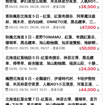
熊牧場、夢幻星型五稜廓、米其林星空夜景、人氣NO1小
38,000
丑漢堡、洞爺花火
09/25, 09/26, 09/28, 09/29 ...更多日期
$
起
逐秋楓彩北海道５日－紅葉、紅葉奇蹟谷、阿寒魔法森
林、獨木舟、岩內仙峽、ONNETO湖、黑岳纜車、三國
47,000
峠、豐平峽、螃蟹溫泉
09/23, 09/25, 09/26, 09/28 ...更多日期
$
起
秋楓北海道５日－星野TOMAMU、紅葉、奇蹟紅葉谷、
珊瑚草、黑岳纜車、旭山動物園、知床遊覽船、海鮮螃蟹
50,000
和牛吃到飽
09/23, 09/25, 09/26, 09/27 ...更多日期
$
起
北海道紅葉物語５日-紅葉奇蹟谷、神居古潭、黑岳纜
車、掃帚草、銀杏隧道、旭山動物園、福原山莊、十勝牧
34,000
場、冰的美術館
10/05, 10/19, 10/26
$
起
楓戀北海道６日－企鵝遊行、伊達時代村、卡哇伊熊牧
場、米其林星空夜景、人氣NO1小丑漢堡、河童足湯、奇
44,000
幻燈遊步道、洞爺花火
09/23, 09/30, 10/07, 10/21 ...更多日期
$
起
北海道紅葉全覽７日-紅葉谷、神居古潭、珊瑚草、直升
機+下午茶、黑岳纜車、旭山動物園、知床觀光船、海膽