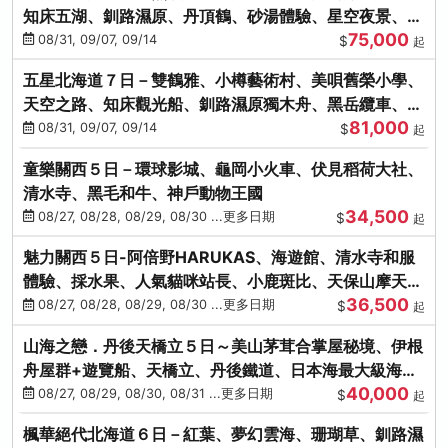
知床五湖、釧路濕原、丹頂鶴、砂湯體驗、星空夜景、洞
75,000
爺花火、螃蟹懷石料理
08/31, 09/07, 09/14
$
起
五星北海道７日－雙鶴雅、小樽藝術村、美唄舊榮小學、
天空之路、知床觀光船、釧路濕原獨木舟、黑岳纜車、流
81,000
冰硝子館DIY玻璃杯
08/31, 09/07, 09/14
$
起
童樂關西５日－環球影城、龜岡小火車、伏見稻荷大社、
清水寺、黑毛和牛、神戶動物王國
34,500
08/27, 08/28, 08/29, 08/30 ...更多日期
$
起
魅力關西５日-阿倍野HARUKAS、海遊館、清水寺和服
體驗、採水果、人氣貓咪站長、小鹿斑比、天保山摩天
36,500
輪、水上巴士
08/27, 08/28, 08/29, 08/30 ...更多日期
$
起
山海之戀．丹後天橋立５日～美山茅茸合掌屋秘境、伊根
舟屋群+遊覽船、天橋立、丹後鐵道、日本海最大級海鮮
40,000
市場
08/27, 08/29, 08/30, 08/31 ...更多日期
$
起
楓華絕代北海道６日－紅葉、夢幻雲海、珊瑚草、釧路濕