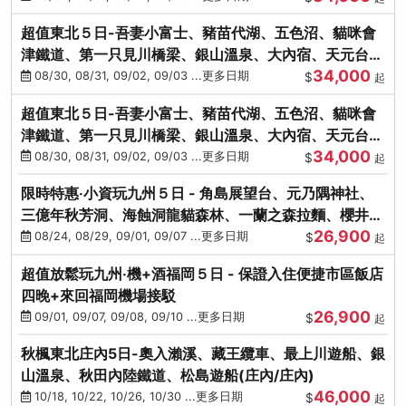
超值東北５日-吾妻小富士、豬苗代湖、五色沼、貓咪會
津鐵道、第一只見川橋梁、銀山溫泉、大內宿、天元台高
34,000
原纜車
08/30, 08/31, 09/02, 09/03 ...更多日期
$
起
超值東北５日-吾妻小富士、豬苗代湖、五色沼、貓咪會
津鐵道、第一只見川橋梁、銀山溫泉、大內宿、天元台高
34,000
原纜車
08/30, 08/31, 09/02, 09/03 ...更多日期
$
起
限時特惠‧小資玩九州５日 - 角島展望台、元乃隅神社、
三億年秋芳洞、海蝕洞龍貓森林、一蘭之森拉麵、櫻井二
26,900
見浦
08/24, 08/29, 09/01, 09/07 ...更多日期
$
起
超值放鬆玩九州‧機+酒福岡５日 - 保證入住便捷市區飯店
四晚+來回福岡機場接駁
26,900
09/01, 09/07, 09/08, 09/10 ...更多日期
$
起
秋楓東北庄內5日-奧入瀨溪、藏王纜車、最上川遊船、銀
山溫泉、秋田內陸鐵道、松島遊船(庄內/庄內)
46,000
10/18, 10/22, 10/26, 10/30 ...更多日期
$
起