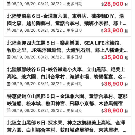
28,900
街、下呂溫泉
08/19, 08/20, 08/21, 08/22 ...更多日期
$
起
北陸雙溫泉６日-金澤兼六園、東尋坊、蕎麥麵DIY、湯
國之森、越前陶藝村、童話合掌村、飛驒小京都、郡上八
33,900
幡
08/19, 08/20, 08/21, 08/22 ...更多日期
$
起
北陸童趣四大主題５日－樂高樂園、SEA LIFE水族館、
牧歌之里、JR磁浮鐵道館、大鐘乳石洞、郡上八幡邊走
35,900
邊吃
08/19, 08/20, 08/21, 08/22 ...更多日期
$
起
北陸黑部峽谷５日-峽谷鐵道小火車、立山黑部、絕美上
高地、兼六園、白川合掌村、海鮮市場、螃蟹饗宴、名湯
36,900
雙溫泉
08/19, 08/20, 08/21, 08/22 ...更多日期
$
起
特惠促銷立山黑部５日－金澤兼六園、童話合掌村、惠那
峽遊船、松本城、熱田神宮、飛驒小京都、木曾馬籠宿
36,900
08/19, 08/20, 08/21, 08/22 ...更多日期
$
起
北陸立山黑部６日-採水果、神之故鄉絕美上高地、金澤
兼六園、白川鄉合掌村、荻町城跡展望台、東茶屋街、名