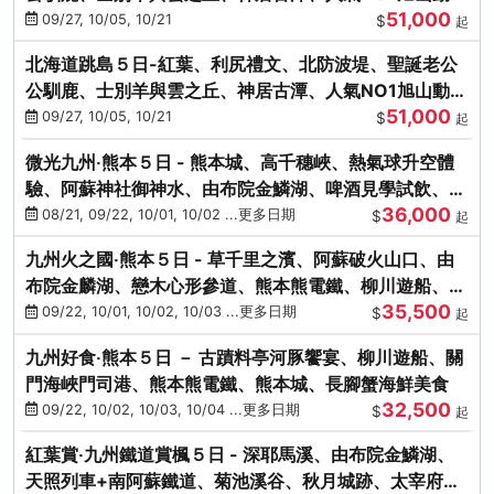
51,000
園、海膽涮涮鍋
09/27, 10/05, 10/21
$
起
北海道跳島５日-紅葉、利尻禮文、北防波堤、聖誕老公
公馴鹿、士別羊與雲之丘、神居古潭、人氣NO1旭山動物
51,000
園、海膽涮涮鍋
09/27, 10/05, 10/21
$
起
微光九州‧熊本５日 - 熊本城、高千穗峽、熱氣球升空體
驗、阿蘇神社御神水、由布院金鱗湖、啤酒見學試飲、豪
36,000
華海鮮盛宴
08/21, 09/22, 10/01, 10/02 ...更多日期
$
起
九州火之國‧熊本５日 - 草千里之濱、阿蘇破火山口、由
布院金麟湖、戀木心形參道、熊本熊電鐵、柳川遊船、地
35,500
獄蒸DIY
09/22, 10/01, 10/02, 10/03 ...更多日期
$
起
九州好食‧熊本５日 － 古蹟料亭河豚饗宴、柳川遊船、關
門海峽門司港、熊本熊電鐵、熊本城、長腳蟹海鮮美食
32,500
09/22, 10/02, 10/03, 10/04 ...更多日期
$
起
紅葉賞‧九州鐵道賞楓５日 - 深耶馬溪、由布院金鱗湖、
天照列車+南阿蘇鐵道、菊池溪谷、秋月城跡、太宰府天