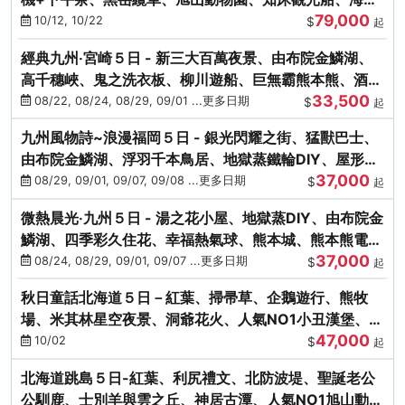
79,000
涮涮鍋(不進免稅店)
10/12, 10/22
$
起
經典九州‧宮崎５日 - 新三大百萬夜景、由布院金鱗湖、
高千穗峽、鬼之洗衣板、柳川遊船、巨無霸熊本熊、酒造
33,500
見學試飲
08/22, 08/24, 08/29, 09/01 ...更多日期
$
起
九州風物詩~浪漫福岡５日 - 銀光閃耀之街、猛獸巴士、
由布院金鱗湖、浮羽千本鳥居、地獄蒸鐵輪DIY、屋形船
37,000
晚宴、鸕鶿捕魚
08/29, 09/01, 09/07, 09/08 ...更多日期
$
起
微熱晨光‧九州５日 - 湯之花小屋、地獄蒸DIY、由布院金
鱗湖、四季彩久住花、幸福熱氣球、熊本城、熊本熊電
37,000
鐵、螃蟹吃到飽
08/24, 08/29, 09/01, 09/07 ...更多日期
$
起
秋日童話北海道５日－紅葉、掃帚草、企鵝遊行、熊牧
場、米其林星空夜景、洞爺花火、人氣NO1小丑漢堡、螃
47,000
蟹放題(千/函)
10/02
$
起
北海道跳島５日-紅葉、利尻禮文、北防波堤、聖誕老公
公馴鹿、士別羊與雲之丘、神居古潭、人氣NO1旭山動物