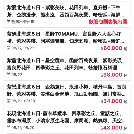
紫愛北海道５日－紫彩美瑛、花田列車、直升機+下午
茶、企鵝漫步、熊出沒、函館百萬夜景、哈密瓜+海鮮和
歡迎包團客製出團
牛八大螃蟹吃到飽
暫無出發日期
紫醉北海道５日－星野TOMAMU、富良野六大貼心好
禮、紫彩美瑛、阿寒遊覽船、知床五湖、哈密瓜+海鮮和
60,000
牛螃蟹吃到飽
08/17, 08/22
$
起
紫薰北海道５日－星空纜車、函館百萬夜景、紫彩美瑛、
富良野花田、四季彩之丘、花田列車、螃蟹懷石料理
38,000
08/22
$
起
紫戀北海道６日－企鵝遊行、浪漫小樽、積丹半島、富良
野、紫彩美瑛、美瑛白金青池、旭山動物園、旭川常盤旋
34,000
轉塔
08/21, 08/28
$
起
花現北海道５日-薰衣草纜車、四季彩之丘、童話之丘、
霧多布濕原、小清水原生花園、摩周湖、熱氣球、天空溫
48,000
泉SPA、螃蟹吃到飽
08/17, 08/20
$
起