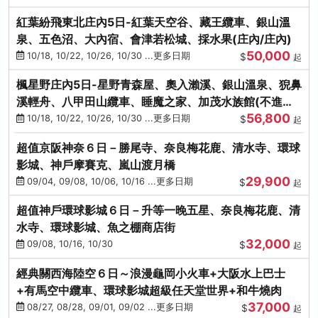
紅葉紛飛東北庄內5日-紅葉天空谷、藏王纜車、銀山溫
泉、五色沼、大內宿、會津若松城、採水果(庄內/庄內)
50,000
10/18, 10/22, 10/26, 10/30 ...更多日期
$
起
楓星野庄內5日-星野青森屋、奧入瀨溪、銀山溫泉、猊鼻
溪輕舟、八甲田山纜車、睡魔之家、加茂水族館(不進店)
56,800
(庄內/庄內)
10/18, 10/22, 10/26, 10/30 ...更多日期
$
起
超值京阪神奈６日－勝尾寺、奈良梅花鹿、清水寺、環球
影城、神戶摩賽克、嵐山渡月橋
29,900
09/04, 09/08, 10/06, 10/16 ...更多日期
$
起
超值神戶環球影城６日－升等一晚五星、奈良梅花鹿、清
水寺、環球影城、魚之棚商店街
32,000
09/08, 10/16, 10/30
$
起
經典關西海陸空６日～浪漫龜岡小火車+大阪水上巴士
+有馬空中纜車、環球影城超級任天堂世界+和牛燒肉
37,000
08/27, 08/28, 09/01, 09/02 ...更多日期
$
起