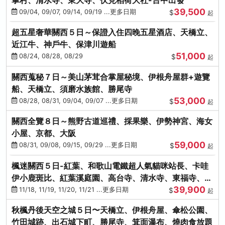
39,500
09/04, 09/07, 09/14, 09/19 ...更多日期
$
起
超五星奢華關西５日～保證入住四晚五星酒店、天橋立、
近江牛、神戶牛、保津川遊船
51,000
08/24, 08/28, 08/29
$
起
關西蒐秘７日～美山茅茸合掌屋秘境、伊根舟屋群+遊覽
船、天橋立、須磨水族館、勝尾寺
53,000
08/28, 08/31, 09/04, 09/07 ...更多日期
$
起
關西全覽８日～熊野古道巡禮、採果樂、伊勢神宮、海女
小屋、京都、大阪
59,000
08/31, 09/08, 09/15, 09/29 ...更多日期
$
起
楓迷關西５日-紅葉、和歌山電鐵超人氣貓咪站長、卡哇
伊小鹿斑比、紅葉溪庭園、高台寺、清水寺、東福寺、伊
39,900
勢龍蝦+和牛
11/18, 11/19, 11/20, 11/21 ...更多日期
$
起
秋楓丹後天空之城５日〜天橋立、伊根舟屋、傘松公園、
竹田城跡、出石城下町、勝尾寺、箕面瀑布、燒肉食放題