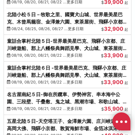
39,900
花之里絢爛花海
08/19, 08/20, 08/21, 08/22 ...更多日期
$
起
北陸小松５日－牧歌之里、國寶犬山城、世界最美星巴
克、木曾馬籠宿、金澤兼六園、東茶屋街、飛驒小京都、
32,900
白川鄉合掌村
08/24, 08/25, 08/26, 08/27 ...更多日期
$
起
童話合掌村北陸５日-世界最美星巴克、飛驒小京都、庄
川峽遊船、郡上八幡祭典舞蹈見學、犬山城、東茶屋街、
33,900
松葉蟹、金箔冰淇淋
08/19, 08/20, 08/21, 08/22 ...更多日期
$
起
童話合掌村北陸６日 -世界最美星巴克、飛驒小京都、庄
川峽遊船、郡上八幡祭典舞蹈見學、犬山城、東茶屋街、
33,900
松葉蟹、金箔冰淇淋
08/19, 08/20, 08/21, 08/22 ...更多日期
$
起
名古屋南紀５日-御在所纜車、伊勢神宮、串本海中公
園、三段壁、千疊敷、鬼之城、黑潮市場、和歌山城、伊
35,900
勢龍蝦溫泉
08/19, 08/20, 08/21, 08/22 ...更多日期
$
起
五星北陸５日-天空塔王子、金澤兼六園、庄川峽遊船、
高岡大佛、飛驒小京都、敦賀海鮮市場、金箔冰淇淋、鰻