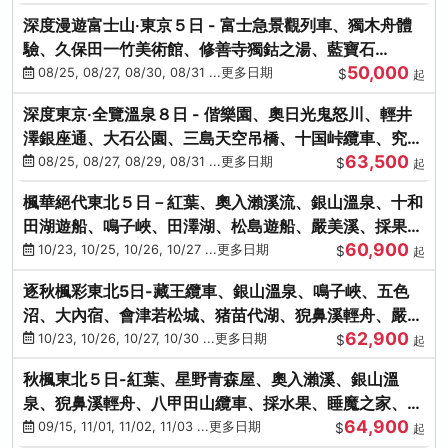
深度漫遊富士山‧東京５日 - 富士急景觀列車、獨木舟體
驗、久保田一竹美術館、修善寺獨鈷之湯、藍寶石
50,000
SAPHIR踴子號
08/25, 08/27, 08/30, 08/31 ...更多日期
$
起
深度東京‧全覽溫泉８日 - 偕樂園、奧日光鬼怒川、輕井
澤銀座通、大石公園、三島天空吊橋、十国峠纜車、究極
63,500
海鮮食べ放題
08/25, 08/27, 08/29, 08/31 ...更多日期
$
起
楓華絕代東北５日－紅葉、奧入瀨溪流、銀山溫泉、十和
田湖遊船、鳴子峽、田澤湖、松島遊船、嚴美溪、採果烤
60,900
牡蠣
10/23, 10/25, 10/26, 10/27 ...更多日期
$
起
逐秋楓彩東北5日-藏王纜車、銀山溫泉、鳴子峽、五色
沼、大內宿、會津若松城、猪苗代湖、猊鼻溪輕舟、嚴美
62,900
溪、松島海灣遊船
10/23, 10/26, 10/27, 10/30 ...更多日期
$
起
秋楓東北５日-紅葉、星野青森屋、奧入瀨溪、銀山溫
泉、猊鼻溪輕舟、八甲田山纜車、採水果、睡魔之家、法
64,900
式料理(不進免稅店)
09/15, 11/01, 11/02, 11/03 ...更多日期
$
起