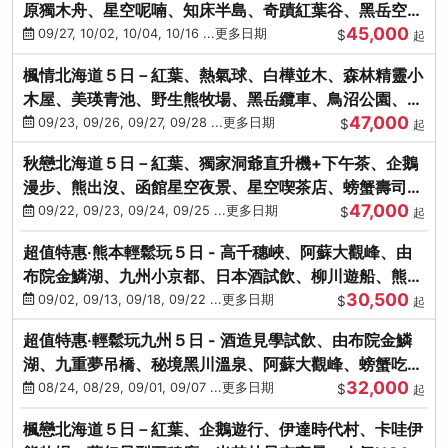
原獨木舟、星空呢喃、知床半島、奇蹟紅葉谷、黑岳空中
45,000
纜車、旭山動物園
09/27, 10/02, 10/04, 10/16 ...更多日期
$
起
楓情北海道５日－紅葉、熱氣球、白樺並木、森林精靈小
木屋、美瑛青池、野生熊牧場、黑岳纜車、鳥沼公園、紅
47,000
葉奇蹟谷、螃蟹吃到飽
09/23, 09/26, 09/27, 09/28 ...更多日期
$
起
秋戀北海道５日－紅葉、獨家洞爺直升機+下午茶、企鵝
漫步、熊出沒、函館星空夜景、星空喫茶店、螃蟹壽司、
47,000
海膽、三大螃蟹放題
09/22, 09/23, 09/24, 09/25 ...更多日期
$
起
超值特惠‧熊本輕鬆玩５日 - 高千穗峽、阿蘇大觀峰、由
布院金鱗湖、九州小京都、日本酒試飲、柳川遊船、熊本
30,500
城、熊本AEON
09/02, 09/13, 09/18, 09/22 ...更多日期
$
起
超值特惠‧輕鬆玩九州５日 - 酒造見學試飲、由布院金鱗
湖、九重夢吊橋、秘境黑川溫泉、阿蘇大觀峰、螃蟹吃到
32,000
飽
08/24, 08/29, 09/01, 09/07 ...更多日期
$
起
楓戀北海道５日－紅葉、企鵝遊行、伊達時代村、卡哇伊