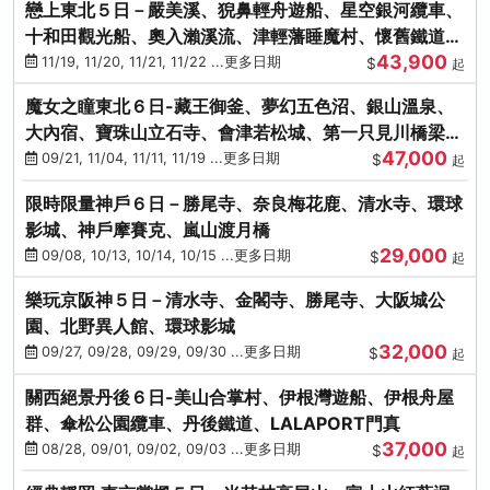
戀上東北５日－嚴美溪、猊鼻輕舟遊船、星空銀河纜車、
十和田觀光船、奧入瀨溪流、津輕藩睡魔村、懷舊鐵道
43,900
（青森／仙台）
11/19, 11/20, 11/21, 11/22 ...更多日期
$
起
魔女之瞳東北６日-藏王御釜、夢幻五色沼、銀山溫泉、
大內宿、寶珠山立石寺、會津若松城、第一只見川橋梁、
47,000
燒肉吃到飽
09/21, 11/04, 11/11, 11/19 ...更多日期
$
起
限時限量神戶６日－勝尾寺、奈良梅花鹿、清水寺、環球
影城、神戶摩賽克、嵐山渡月橋
29,000
09/08, 10/13, 10/14, 10/15 ...更多日期
$
起
樂玩京阪神５日－清水寺、金閣寺、勝尾寺、大阪城公
園、北野異人館、環球影城
32,000
09/27, 09/28, 09/29, 09/30 ...更多日期
$
起
關西絕景丹後６日-美山合掌村、伊根灣遊船、伊根舟屋
群、傘松公園纜車、丹後鐵道、LALAPORT門真
37,000
08/28, 09/01, 09/02, 09/03 ...更多日期
$
起