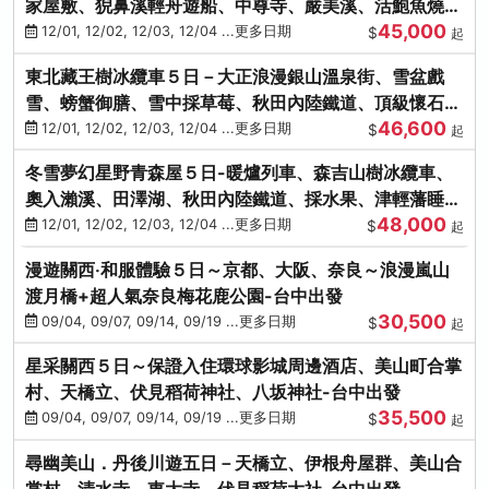
家屋敷、猊鼻溪輕舟遊船、中尊寺、嚴美溪、活鮑魚燒、
45,000
烤牡蠣、握壽司體驗
12/01, 12/02, 12/03, 12/04 ...更多日期
$
起
東北藏王樹冰纜車５日－大正浪漫銀山溫泉街、雪盆戲
雪、螃蟹御膳、雪中採草莓、秋田內陸鐵道、頂級懷石料
46,600
理、松島遊船
12/01, 12/02, 12/03, 12/04 ...更多日期
$
起
冬雪夢幻星野青森屋５日-暖爐列車、森吉山樹冰纜車、
奧入瀨溪、田澤湖、秋田內陸鐵道、採水果、津輕藩睡魔
48,000
村(不進免稅店)
12/01, 12/02, 12/03, 12/04 ...更多日期
$
起
漫遊關西‧和服體驗５日～京都、大阪、奈良～浪漫嵐山
渡月橋+超人氣奈良梅花鹿公園-台中出發
30,500
09/04, 09/07, 09/14, 09/19 ...更多日期
$
起
星采關西５日～保證入住環球影城周邊酒店、美山町合掌
村、天橋立、伏見稻荷神社、八坂神社-台中出發
35,500
09/04, 09/07, 09/14, 09/19 ...更多日期
$
起
尋幽美山．丹後川遊五日－天橋立、伊根舟屋群、美山合
掌村、清水寺、東大寺、伏見稻荷大社-台中出發