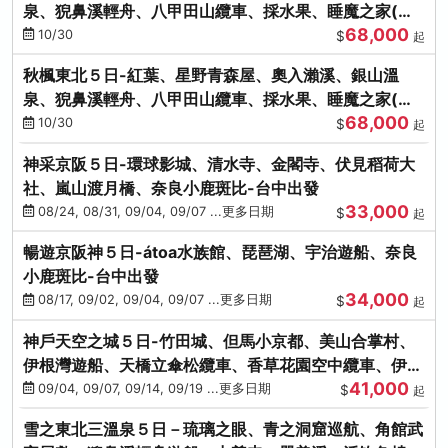
泉、猊鼻溪輕舟、八甲田山纜車、採水果、睡魔之家(不
68,000
進免稅店)
10/30
$
起
秋楓東北５日-紅葉、星野青森屋、奧入瀨溪、銀山溫
泉、猊鼻溪輕舟、八甲田山纜車、採水果、睡魔之家(不
68,000
進免稅店)
10/30
$
起
神采京阪５日-環球影城、清水寺、金閣寺、伏見稻荷大
社、嵐山渡月橋、奈良小鹿斑比-台中出發
33,000
08/24, 08/31, 09/04, 09/07 ...更多日期
$
起
暢遊京阪神５日-átoa水族館、琵琶湖、宇治遊船、奈良
小鹿斑比-台中出發
34,000
08/17, 09/02, 09/04, 09/07 ...更多日期
$
起
神戶天空之城５日-竹田城、但馬小京都、美山合掌村、
伊根灣遊船、天橋立傘松纜車、香草花園空中纜車、伊勢
41,000
龍蝦-台中出發
09/04, 09/07, 09/14, 09/19 ...更多日期
$
起
雪之東北三溫泉５日－琉璃之眼、青之洞窟巡航、角館武