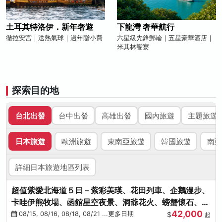
土耳其特洛伊．新年奢遊
下龍灣 奢華航行
徹拉安宮｜送熱氣球｜過年贈小費
六星級先鋒郵輪｜五星豪華酒店｜
米其林饗宴
探索目的地
台北出發
台中出發
高雄出發
國內旅遊
主題旅遊
日本旅遊
歐洲旅遊
東南亞旅遊
韓國旅遊
南亞
詳細日本旅遊地區列表
超值紫愛北海道５日－紫彩美瑛、花田列車、企鵝漫步、
卡哇伊熊牧場、函館星空夜景、洞爺花火、螃蟹懷石、啤
42,000
酒暢飲
08/15, 08/16, 08/18, 08/21 ...更多日期
$
起