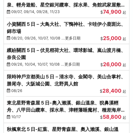
泉、輕舟遊船、星空銀河纜車、採水果、角館武家屋敷
74,900
(不進免稅店)(仙/青)
09/07, 09/14, 09/28, 11/23
$
起
小資關西５日－大鳥大社、下鴨神社、卡哇伊小鹿斑比、
錦市場
25,000
08/20, 09/26, 10/07, 10/08 ...更多日期
$
起
繽紛關西５日－伏見稻荷大社、環球影城、嵐山渡月橋、
奈良公園
26,000
09/26, 10/04, 10/07, 10/08 ...更多日期
$
起
限時神戶京都美山５日－清水寺、金閣寺、美山合掌村、
勝尾寺、大阪城公園、北野異人館
28,400
08/26
$
起
東北星野青森屋５日-奧入瀨溪、銀山溫泉、猊鼻溪輕
舟、八甲田山纜車、採水果、津輕藩睡魔村、種差海岸
58,800
(不進免稅店)
10/17
$
起
秋楓東北５日-紅葉、星野青森屋、奧入瀨溪、銀山溫