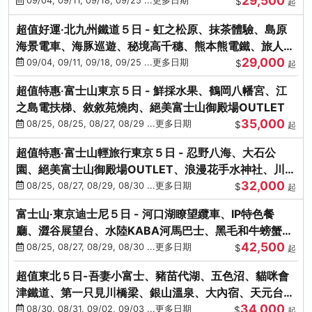
29,500
本熊-台中出發
09/04, 09/11, 09/18, 09/25 ...更多日期
$
起
超值好運‧北九州鐵道５日 - 虹之松原、抹茶體驗、島原
海景電車、海豚巡遊、秘境高千穗、熊本熊電鐵、旅人觀
29,000
光列車-台中出發
09/04, 09/11, 09/18, 09/25 ...更多日期
$
起
超值特惠‧富士山東京５日 - 鮮採水果、鶴岡八幡宮、江
之島電扶梯、敘敘苑燒肉、絕美富士山御殿場OUTLET
35,000
08/25, 08/25, 08/27, 08/29 ...更多日期
$
起
超值特惠‧富士山輕旅行東京５日 - 忍野八海、大石公
園、絕美富士山御殿場OUTLET、浪漫花手水神社、川越
32,000
小江戶
08/25, 08/27, 08/29, 08/30 ...更多日期
$
起
富士山‧東京迪士尼５日 - 河口湖瞭望纜車、IP特色餐
廳、澀谷展望台、水陸KABA河馬巴士、黑毛和牛螃蟹美
42,500
饌、季節採果
08/25, 08/27, 08/29, 08/30 ...更多日期
$
起
超值東北５日-吾妻小富士、豬苗代湖、五色沼、貓咪會
津鐵道、第一只見川橋梁、銀山溫泉、大內宿、天元台高
34,000
原纜車
08/30, 08/31, 09/02, 09/03 ...更多日期
$
起