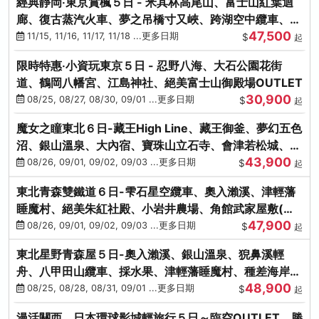
經典靜岡‧東京賞楓５日 - 米其林高尾山、富士山紅葉迴
廊、復古蒸汽火車、夢之吊橋寸又峽、跨湖空中纜車、抹
47,500
茶體驗、三溪園
11/15, 11/16, 11/17, 11/18 ...更多日期
$
起
限時特惠‧小資玩東京５日 - 忍野八海、大石公園花街
道、鶴岡八幡宮、江島神社、絕美富士山御殿場OUTLET
30,900
08/25, 08/27, 08/30, 09/01 ...更多日期
$
起
魔女之瞳東北６日-藏王High Line、藏王御釜、夢幻五色
沼、銀山溫泉、大內宿、寶珠山立石寺、會津若松城、燒
43,900
肉吃到飽
08/26, 09/01, 09/02, 09/03 ...更多日期
$
起
東北青森雙鐵道６日-雫石星空纜車、奧入瀨溪、津輕藩
睡魔村、絕美朱紅社殿、小岩井農場、角館武家屋敷(不
47,900
進免稅店)
08/26, 09/01, 09/02, 09/03 ...更多日期
$
起
東北星野青森屋５日-奧入瀨溪、銀山溫泉、猊鼻溪輕
舟、八甲田山纜車、採水果、津輕藩睡魔村、種差海岸、
48,900
法式料理(不進免稅店)
08/25, 08/28, 08/31, 09/01 ...更多日期
$
起
漫活關西．日本環球影城輕旅行５日～臨空OUTLET、勝