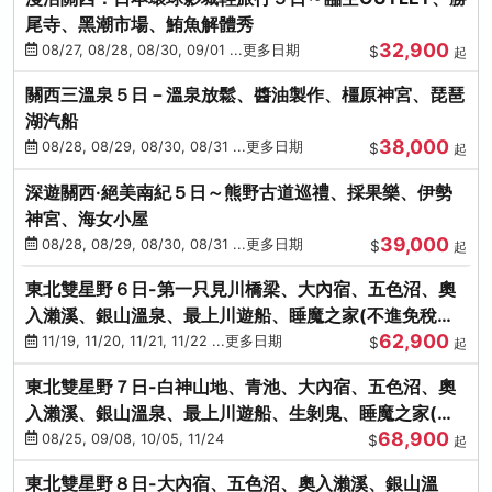
尾寺、黑潮市場、鮪魚解體秀
32,900
08/27, 08/28, 08/30, 09/01 ...更多日期
$
起
關西三溫泉５日－溫泉放鬆、醬油製作、橿原神宮、琵琶
湖汽船
38,000
08/28, 08/29, 08/30, 08/31 ...更多日期
$
起
深遊關西·絕美南紀５日～熊野古道巡禮、採果樂、伊勢
神宮、海女小屋
39,000
08/28, 08/29, 08/30, 08/31 ...更多日期
$
起
東北雙星野６日-第一只見川橋梁、大內宿、五色沼、奧
入瀨溪、銀山溫泉、最上川遊船、睡魔之家(不進免稅店)
62,900
(仙/青)
11/19, 11/20, 11/21, 11/22 ...更多日期
$
起
東北雙星野７日-白神山地、青池、大內宿、五色沼、奧
入瀨溪、銀山溫泉、最上川遊船、生剝鬼、睡魔之家(不
68,900
進免稅店)(仙/青)
08/25, 09/08, 10/05, 11/24
$
起
東北雙星野８日-大內宿、五色沼、奧入瀨溪、銀山溫