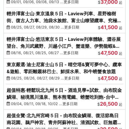
37,000
中出發
09/01, 09/06, 09/08, 09/13 ...更多日期
$
起
輕井澤富士山‧東京溫泉５日 - Laview列車、星野榆樹
街、復古人力車、池袋水族館、富士山瞭望纜車、究極海
41,500
鮮食放題
08/25, 08/27, 08/29, 08/30 ...更多日期
$
起
輕井澤富士山‧悠活東京５日 - Laview列車體驗、澀谷展
望台、角川武藏野、川越小江戶、蟹道樂、伊勢龍蝦&海
47,500
膽生魚片
08/16, 08/21, 08/25, 08/27 ...更多日期
$
起
東京嚴選‧迪士尼富士山５日 - 晴空塔&寶可夢中心、纜車
&遊船、零距離叢林巴士、鮮採水果、和牛螃蟹食放題
47,500
08/25, 08/26, 08/27, 08/29 ...更多日期
$
起
超值特惠‧輕鬆玩北九州５日 - 酒造見學+試飲、由布院金
鱗湖、秘境黑川溫泉、熊本熊電鐵、螃蟹吃到飽-台中出
26,500
發
09/04, 09/11, 09/18, 10/02 ...更多日期
$
起
超值全覽‧北九州宮崎５日 - 由布院金鱗湖、復活節島日
南花園、鵜戶神宮、青井阿蘇神社、清酒試飲、巨無霸熊