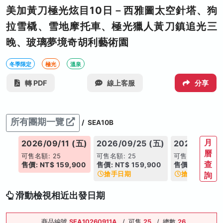
美加黃刀極光炫目10日－西雅圖太空針塔、狗
拉雪橇、雪地摩托車、極光獵人黃刀鎮追光三
晚、玻璃夢境奇胡利藝術園
冬季限定
極光
溫泉
轉 PDF
線上客服
分享
所有團期一覽
/
SEA10B
月
2026/09/11 (五)
2026/09/25 (五)
2026/10/02
曆
可售名額: 25
可售名額: 25
可售名額: 21
查
售價: NT$ 159,900
售價: NT$ 159,900
售價: NT$ 159
搶手日期
搶手日期
詢
滑動檢視相近出發日期
商品編號
SEA10260911A
/
可售
25
/
總數
26