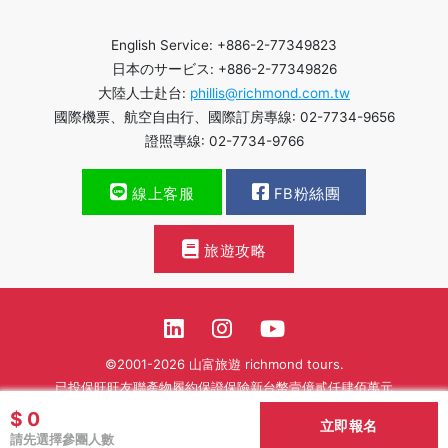
English Service: +886-2-77349823
日本のサービス: +886-2-77349826
大陸人士赴台:
phillis@richmond.com.tw
國際機票、航空自由行、國際訂房專線: 02-7734-9656
證照專線: 02-7734-9766
線上客服
FB粉絲團
旅遊攻略
©2001-2026 山富旅遊 richmond tours.
已投保旺旺友聯產物履約保證保險新台幣壹億貳仟肆佰萬元
$ 0
繁體中文
立即報名
請先選擇參團人數