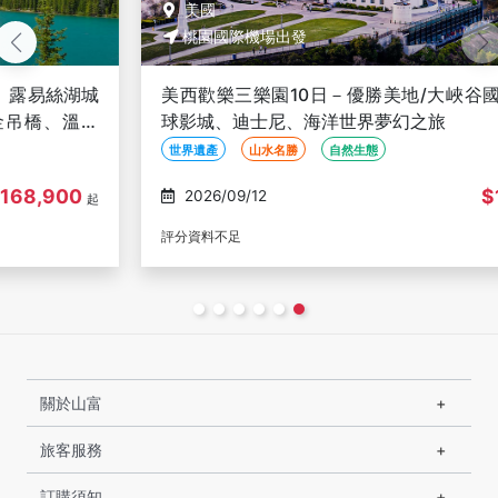
美國
桃園國際機場出發
美西歡樂三樂園10日－優勝美地/大峽谷國家公園、環
球影城、迪士尼、海洋世界夢幻之旅
世界遺產
山水名勝
自然生態
$139,900
2026/09/12
起
評分資料不足
關於山富
旅客服務
訂購須知