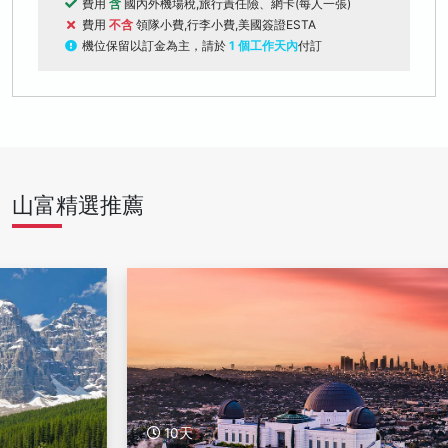
費用
含
國內外機場稅,旅行責任險、網卡(每人一張)
費用
不含
領隊小費,行李小費,美國簽證ESTA
機位保留以訂金為主，請於
1 個工作天內
付訂
山富精選推薦
10天