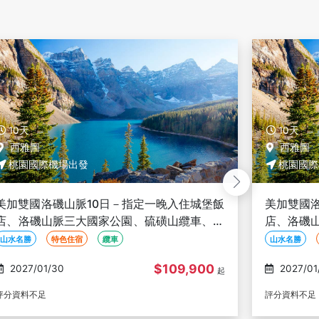
10天
西雅圖
桃園國際機場出發
城堡飯
美加雙國洛磯山脈10日－指定一晚入住城堡飯
車、溫
店、洛磯山脈三大國家公園、硫磺山纜車、溫
哥華、西雅圖雙城 【長榮玩美加族】
山水名勝
特色住宿
纜車
00
$109,900
2027/01/31
起
起
評分資料不足