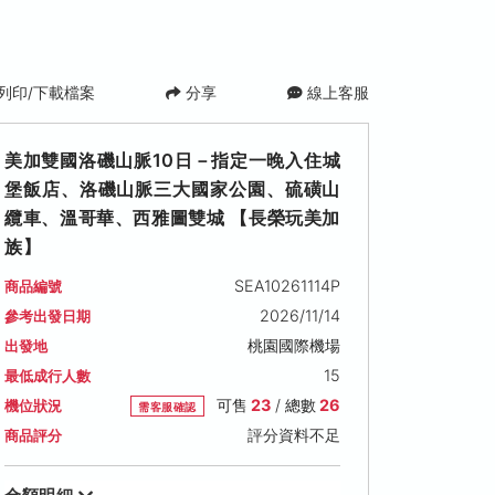
列印/下載檔案
分享
線上客服
美加雙國洛磯山脈10日－指定一晚入住城
堡飯店、洛磯山脈三大國家公園、硫磺山
纜車、溫哥華、西雅圖雙城 【長榮玩美加
族】
SEA10261114P
商品編號
2026/11/14
參考出發日期
2027/02/03 (三)
2027/02/07 (日)
2027/02/27 
桃園國際機場
出發地
可售名額: 25
可售名額: 25
可售名額: 19
15
最低成行人數
售價: NT$ 109,900
售價: NT$ 109,900
售價: NT$ 97,90
可售
23
/ 總數
26
機位狀況
需客服確認
評分資料不足
商品評分