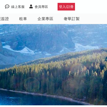
線上客服
會員專區
登入/註冊
照簽證
租車
企業專區
奢華訂製