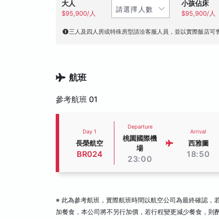
大人
小孩佔床
$95,900/人
$95,900/人
三人及四人房或特殊房型請洽客服人員，並以實際飯店可
航班
參考航班 01
Departure
Day 1
Arrival
桃園國際機
長榮航空
西雅圖
場
BR024
18:50
23:00
※ 此為參考航班，實際航班時間以航空公司為最終確認，
加餐食，本公司將不另行加價，若行程變更減少餐食，則