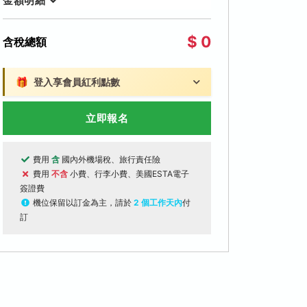
金額明細
$ 0
含稅總額
🎁
登入享會員紅利點數
立即報名
費用
含
國內外機場稅、旅行責任險
費用
不含
小費、行李小費、美國ESTA電子
簽證費
機位保留以訂金為主，請於
2 個工作天內
付
訂