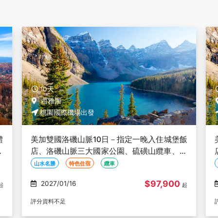
10天
西雅圖
桃園國際機場出發
一晚入住城堡飯
美加雙國洛磯山脈10日－指定一晚入住
硫磺山纜車、溫
店、洛磯山脈三大國家公園、硫磺山纜
加族】
哥華、西雅圖雙城 【長榮玩美加族】
山水名勝
特色住宿
纜車
$97,900
$109,9
2027/01/30
起
評分資料不足