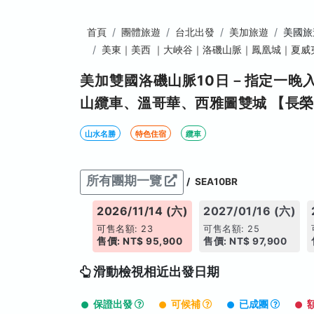
首頁
團體旅遊
台北出發
美加旅遊
美國旅
美東｜美西 ｜大峽谷｜洛磯山脈｜鳳凰城｜夏威
美加雙國洛磯山脈10日－指定一晚
山纜車、溫哥華、西雅圖雙城 【長
山水名勝
特色住宿
纜車
所有團期一覽
/
SEA10BR
2026/11/14 (六)
2027/01/16 (六)
可售名額: 23
可售名額: 25
售價: NT$ 95,900
售價: NT$ 97,900
滑動檢視相近出發日期
保證出發
可候補
已成團