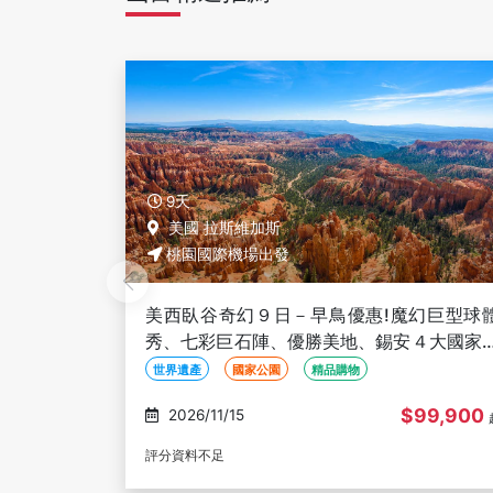
10天
西雅圖
桃園國際機場出發
早鳥優惠!魔幻巨型球體
美加雙國洛磯山脈10日－指定
勝美地、錫安４大國家公
店、洛磯山脈三大國家公園、
玩美加族】
哥華、西雅圖雙城 【長榮玩美
精品購物
山水名勝
特色住宿
纜車
$99,900
2027/01/16
起
評分資料不足