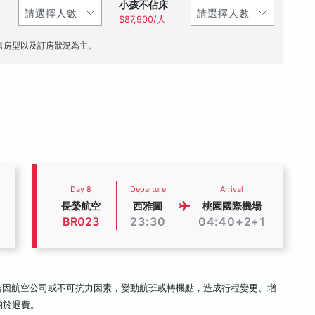
小孩不佔床
$87,900/人
售房型以及訂房狀況為主。
Day 8
Departure
Arrival
長榮航空
西雅圖
桃園國際機場
BR023
23:30
04:40+2+1
若因航空公司或不可抗力因素，變動航班或轉機點，造成行程變更、增
酌於退費。