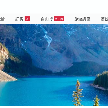
遊輪
訂房
自由行
旅遊講座
護
省!
機+酒