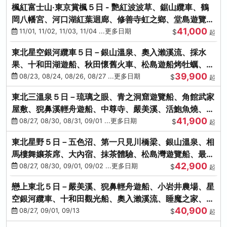
楓紅富士山‧東京賞楓５日 - 艷紅波波草、鋸山纜車、鶴
岡八幡宮、河口湖紅葉迴廊、修善寺虹之鄉、堂島遊覽
41,000
船、熱海梅園
11/01, 11/02, 11/03, 11/04 ...更多日期
$
起
東北星空銀河纜車５日－銀山溫泉、奧入瀨溪流、採水
果、十和田湖遊船、秋田懷舊火車、松島遊船烤牡蠣、嚴
39,900
美溪、螃蟹本家
08/23, 08/24, 08/26, 08/27 ...更多日期
$
起
東北三溫泉５日－琉璃之眼、青之洞窟遊覽船、角館武家
屋敷、猊鼻溪輕舟遊船、中尊寺、嚴美溪、活鮑魚燒、烤
41,900
牡蠣、握壽司體驗
08/27, 08/30, 08/31, 09/01 ...更多日期
$
起
東北星野５日－五色沼、第一只見川橋梁、銀山溫泉、相
馬樓舞孃茶席、大內宿、抹茶體驗、松島灣遊覽船、最上
42,900
川輕舟、螃蟹御膳
08/27, 08/30, 09/01, 09/02 ...更多日期
$
起
戀上東北５日－嚴美溪、猊鼻輕舟遊船、小岩井農場、星
空銀河纜車、十和田觀光船、奧入瀨溪流、睡魔之家、朱
40,900
紅社殿（仙台／青森）
08/27, 09/01, 09/13
$
起