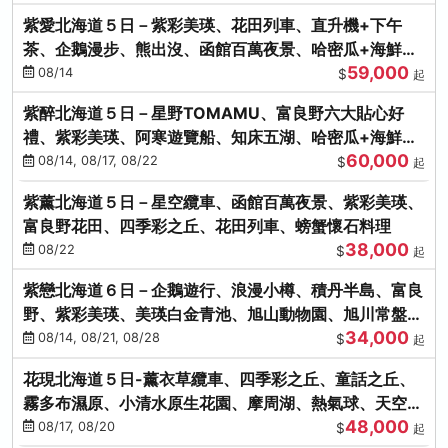
紫愛北海道５日－紫彩美瑛、花田列車、直升機+下午
茶、企鵝漫步、熊出沒、函館百萬夜景、哈密瓜+海鮮和
59,000
牛八大螃蟹吃到飽
08/14
$
起
紫醉北海道５日－星野TOMAMU、富良野六大貼心好
禮、紫彩美瑛、阿寒遊覽船、知床五湖、哈密瓜+海鮮和
60,000
牛螃蟹吃到飽
08/14, 08/17, 08/22
$
起
紫薰北海道５日－星空纜車、函館百萬夜景、紫彩美瑛、
富良野花田、四季彩之丘、花田列車、螃蟹懷石料理
38,000
08/22
$
起
紫戀北海道６日－企鵝遊行、浪漫小樽、積丹半島、富良
野、紫彩美瑛、美瑛白金青池、旭山動物園、旭川常盤旋
34,000
轉塔
08/14, 08/21, 08/28
$
起
花現北海道５日-薰衣草纜車、四季彩之丘、童話之丘、
霧多布濕原、小清水原生花園、摩周湖、熱氣球、天空溫
48,000
泉SPA、螃蟹吃到飽
08/17, 08/20
$
起