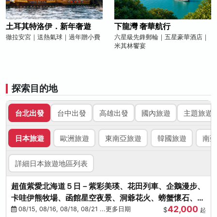
土耳其特洛伊．新年奢遊
下龍灣 奢華航行
徹拉安宮｜送熱氣球｜過年贈小費
六星級先鋒郵輪｜五星豪華酒店｜
米其林饗宴
探索目的地
台北出發
台中出發
高雄出發
國內旅遊
主題旅遊
日本旅遊
歐洲旅遊
東南亞旅遊
韓國旅遊
南亞
詳細日本旅遊地區列表
超值紫愛北海道５日－紫彩美瑛、花田列車、企鵝漫步、
卡哇伊熊牧場、函館星空夜景、洞爺花火、螃蟹懷石、啤
42,000
酒暢飲
08/15, 08/16, 08/18, 08/21 ...更多日期
$
起