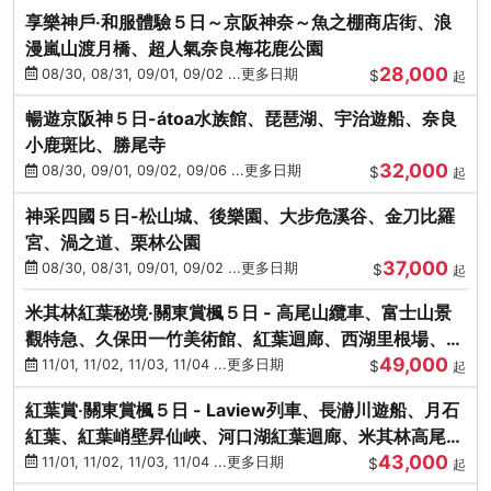
享樂神戶‧和服體驗５日～京阪神奈～魚之棚商店街、浪
漫嵐山渡月橋、超人氣奈良梅花鹿公園
28,000
08/30, 08/31, 09/01, 09/02 ...更多日期
$
起
暢遊京阪神５日-átoa水族館、琵琶湖、宇治遊船、奈良
小鹿斑比、勝尾寺
32,000
08/30, 09/01, 09/02, 09/06 ...更多日期
$
起
神采四國５日-松山城、後樂園、大步危溪谷、金刀比羅
宮、渦之道、栗林公園
37,000
08/30, 08/31, 09/01, 09/02 ...更多日期
$
起
米其林紅葉秘境‧關東賞楓５日 - 高尾山纜車、富士山景
觀特急、久保田一竹美術館、紅葉迴廊、西湖里根場、銀
49,000
杏大道
11/01, 11/02, 11/03, 11/04 ...更多日期
$
起
紅葉賞‧關東賞楓５日 - Laview列車、長瀞川遊船、月石
紅葉、紅葉峭壁昇仙峽、河口湖紅葉迴廊、米其林高尾
43,000
山、海鮮盛宴
11/01, 11/02, 11/03, 11/04 ...更多日期
$
起