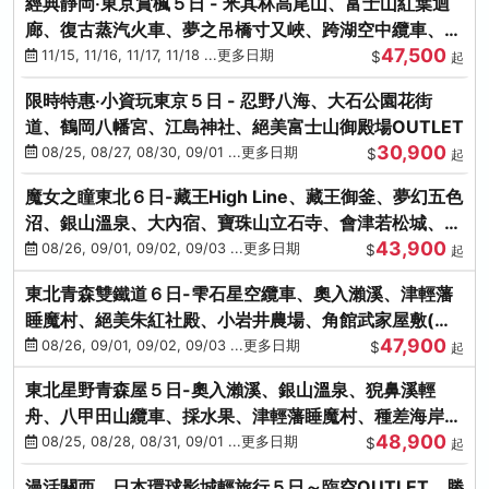
經典靜岡‧東京賞楓５日 - 米其林高尾山、富士山紅葉迴
廊、復古蒸汽火車、夢之吊橋寸又峽、跨湖空中纜車、抹
47,500
茶體驗、三溪園
11/15, 11/16, 11/17, 11/18 ...更多日期
$
起
限時特惠‧小資玩東京５日 - 忍野八海、大石公園花街
道、鶴岡八幡宮、江島神社、絕美富士山御殿場OUTLET
30,900
08/25, 08/27, 08/30, 09/01 ...更多日期
$
起
魔女之瞳東北６日-藏王High Line、藏王御釜、夢幻五色
沼、銀山溫泉、大內宿、寶珠山立石寺、會津若松城、燒
43,900
肉吃到飽
08/26, 09/01, 09/02, 09/03 ...更多日期
$
起
東北青森雙鐵道６日-雫石星空纜車、奧入瀨溪、津輕藩
睡魔村、絕美朱紅社殿、小岩井農場、角館武家屋敷(不
47,900
進免稅店)
08/26, 09/01, 09/02, 09/03 ...更多日期
$
起
東北星野青森屋５日-奧入瀨溪、銀山溫泉、猊鼻溪輕
舟、八甲田山纜車、採水果、津輕藩睡魔村、種差海岸、
48,900
法式料理(不進免稅店)
08/25, 08/28, 08/31, 09/01 ...更多日期
$
起
漫活關西．日本環球影城輕旅行５日～臨空OUTLET、勝