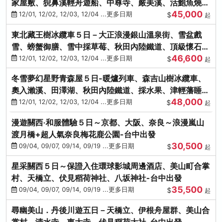
家屋敷、猊鼻溪輕舟遊船、中尊寺、嚴美溪、活鮑魚燒、
45,000
烤牡蠣、握壽司體驗
12/01, 12/02, 12/03, 12/04 ...更多日期
$
起
東北藏王樹冰纜車５日－大正浪漫銀山溫泉街、雪盆戲
雪、螃蟹御膳、雪中採草莓、秋田內陸鐵道、頂級懷石料
46,600
理、松島遊船
12/01, 12/02, 12/03, 12/04 ...更多日期
$
起
冬雪夢幻星野青森屋５日-暖爐列車、森吉山樹冰纜車、
奧入瀨溪、田澤湖、秋田內陸鐵道、採水果、津輕藩睡魔
48,000
村(不進免稅店)
12/01, 12/02, 12/03, 12/04 ...更多日期
$
起
漫遊關西‧和服體驗５日～京都、大阪、奈良～浪漫嵐山
渡月橋+超人氣奈良梅花鹿公園-台中出發
30,500
09/04, 09/07, 09/14, 09/19 ...更多日期
$
起
星采關西５日～保證入住環球影城周邊酒店、美山町合掌
村、天橋立、伏見稻荷神社、八坂神社-台中出發
35,500
09/04, 09/07, 09/14, 09/19 ...更多日期
$
起
尋幽美山．丹後川遊五日－天橋立、伊根舟屋群、美山合
掌村、清水寺、東大寺、伏見稻荷大社-台中出發