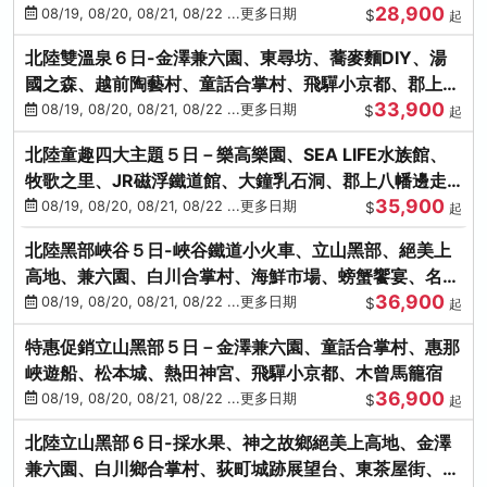
28,900
街、下呂溫泉
08/19, 08/20, 08/21, 08/22 ...更多日期
$
起
北陸雙溫泉６日-金澤兼六園、東尋坊、蕎麥麵DIY、湯
國之森、越前陶藝村、童話合掌村、飛驒小京都、郡上八
33,900
幡
08/19, 08/20, 08/21, 08/22 ...更多日期
$
起
北陸童趣四大主題５日－樂高樂園、SEA LIFE水族館、
牧歌之里、JR磁浮鐵道館、大鐘乳石洞、郡上八幡邊走
35,900
邊吃
08/19, 08/20, 08/21, 08/22 ...更多日期
$
起
北陸黑部峽谷５日-峽谷鐵道小火車、立山黑部、絕美上
高地、兼六園、白川合掌村、海鮮市場、螃蟹饗宴、名湯
36,900
雙溫泉
08/19, 08/20, 08/21, 08/22 ...更多日期
$
起
特惠促銷立山黑部５日－金澤兼六園、童話合掌村、惠那
峽遊船、松本城、熱田神宮、飛驒小京都、木曾馬籠宿
36,900
08/19, 08/20, 08/21, 08/22 ...更多日期
$
起
北陸立山黑部６日-採水果、神之故鄉絕美上高地、金澤
兼六園、白川鄉合掌村、荻町城跡展望台、東茶屋街、名