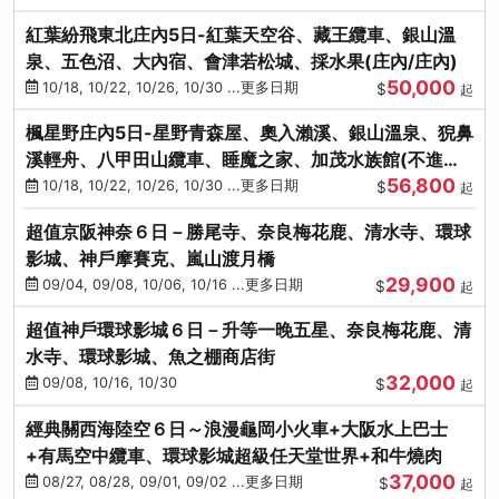
紅葉紛飛東北庄內5日-紅葉天空谷、藏王纜車、銀山溫
泉、五色沼、大內宿、會津若松城、採水果(庄內/庄內)
50,000
10/18, 10/22, 10/26, 10/30 ...更多日期
$
起
楓星野庄內5日-星野青森屋、奧入瀨溪、銀山溫泉、猊鼻
溪輕舟、八甲田山纜車、睡魔之家、加茂水族館(不進店)
56,800
(庄內/庄內)
10/18, 10/22, 10/26, 10/30 ...更多日期
$
起
超值京阪神奈６日－勝尾寺、奈良梅花鹿、清水寺、環球
影城、神戶摩賽克、嵐山渡月橋
29,900
09/04, 09/08, 10/06, 10/16 ...更多日期
$
起
超值神戶環球影城６日－升等一晚五星、奈良梅花鹿、清
水寺、環球影城、魚之棚商店街
32,000
09/08, 10/16, 10/30
$
起
經典關西海陸空６日～浪漫龜岡小火車+大阪水上巴士
+有馬空中纜車、環球影城超級任天堂世界+和牛燒肉
37,000
08/27, 08/28, 09/01, 09/02 ...更多日期
$
起