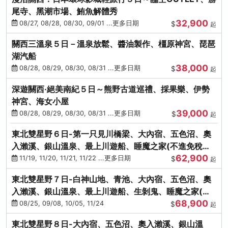
尾寺、黑潮市場、鮪魚解體秀
32,900
08/27, 08/28, 08/30, 09/01 ...更多日期
$
起
關西三溫泉５日－溫泉放鬆、醬油製作、橿原神宮、琵琶
湖汽船
38,000
08/28, 08/29, 08/30, 08/31 ...更多日期
$
起
深遊關西·絕美南紀５日～熊野古道巡禮、採果樂、伊勢
神宮、海女小屋
39,000
08/28, 08/29, 08/30, 08/31 ...更多日期
$
起
東北雙星野６日-第一只見川橋梁、大內宿、五色沼、奧
入瀨溪、銀山溫泉、最上川遊船、睡魔之家(不進免稅店)
62,900
(仙/青)
11/19, 11/20, 11/21, 11/22 ...更多日期
$
起
東北雙星野７日-白神山地、青池、大內宿、五色沼、奧
入瀨溪、銀山溫泉、最上川遊船、生剝鬼、睡魔之家(不
68,900
進免稅店)(仙/青)
08/25, 09/08, 10/05, 11/24
$
起
東北雙星野８日-大內宿、五色沼、奧入瀨溪、銀山溫