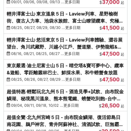
37,000
中出發
09/01, 09/06, 09/08, 09/13 ...更多日期
$
起
輕井澤富士山‧東京溫泉５日 - Laview列車、星野榆樹
街、復古人力車、池袋水族館、富士山瞭望纜車、究極海
41,500
鮮食放題
08/25, 08/27, 08/29, 08/30 ...更多日期
$
起
輕井澤富士山‧悠活東京５日 - Laview列車體驗、澀谷展
望台、角川武藏野、川越小江戶、蟹道樂、伊勢龍蝦&海
47,500
膽生魚片
08/16, 08/21, 08/25, 08/27 ...更多日期
$
起
東京嚴選‧迪士尼富士山５日 - 晴空塔&寶可夢中心、纜車
&遊船、零距離叢林巴士、鮮採水果、和牛螃蟹食放題
47,500
08/25, 08/26, 08/27, 08/29 ...更多日期
$
起
超值特惠‧輕鬆玩北九州５日 - 酒造見學+試飲、由布院金
鱗湖、秘境黑川溫泉、熊本熊電鐵、螃蟹吃到飽-台中出
26,500
發
09/04, 09/11, 09/18, 10/02 ...更多日期
$
起
超值全覽‧北九州宮崎５日 - 由布院金鱗湖、復活節島日
南花園、鵜戶神宮、青井阿蘇神社、清酒試飲、巨無霸熊