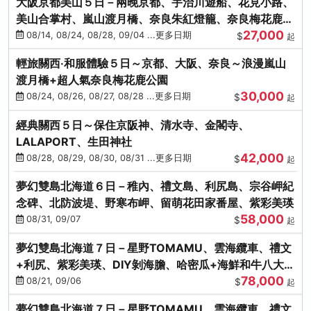
大阪京都美山５日－兩晚京都、宇治川遊船、花見小路、
美山合掌村、嵐山渡月橋、奈良朱紅燈籠、奈良梅花鹿、
27,000
流水瀑布電扶梯
08/14, 08/24, 08/28, 09/04 ...更多日期
$
起
輕旅關西‧和服體驗５日～京都、大阪、奈良～浪漫嵐山
渡月橋+超人氣奈良梅花鹿公園
30,000
08/24, 08/26, 08/27, 08/28 ...更多日期
$
起
經典關西５日～保住京阪神、清水寺、金閣寺、
LALAPORT、生田神社
42,000
08/28, 08/29, 08/30, 08/31 ...更多日期
$
起
夢幻雙島北海道６日－稚內、禮文島、利尻島、宗谷岬紀
念碑、北防波堤、野寒布岬、留萌花田家番屋、紫彩美瑛
58,000
08/31, 09/07
$
起
夢幻雙島北海道７日－星野TOMAMU、雲海纜車、禮文
+利尻、紫彩美瑛、DIY剝海膽、哈密瓜+海鮮和牛八大螃
78,000
蟹吃到飽
08/21, 09/06
$
起
夢幻雙島北海道７日－星野TOMAMU、雲海纜車、禮文