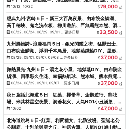
79,000
涮涮鍋(不進免稅店)
10/12, 10/22
$
起
經典九州‧宮崎５日 - 新三大百萬夜景、由布院金鱗湖、
高千穗峽、鬼之洗衣板、柳川遊船、巨無霸熊本熊、酒造
33,500
見學試飲
08/22, 08/24, 08/29, 09/01 ...更多日期
$
起
九州風物詩~浪漫福岡５日 - 銀光閃耀之街、猛獸巴士、
由布院金鱗湖、浮羽千本鳥居、地獄蒸鐵輪DIY、屋形船
37,000
晚宴、鸕鶿捕魚
08/29, 09/01, 09/07, 09/08 ...更多日期
$
起
微熱晨光‧九州５日 - 湯之花小屋、地獄蒸DIY、由布院金
鱗湖、四季彩久住花、幸福熱氣球、熊本城、熊本熊電
37,000
鐵、螃蟹吃到飽
08/24, 08/29, 09/01, 09/07 ...更多日期
$
起
秋日童話北海道５日－紅葉、掃帚草、企鵝遊行、熊牧
場、米其林星空夜景、洞爺花火、人氣NO1小丑漢堡、螃
47,000
蟹放題(千/函)
10/02
$
起
北海道跳島５日-紅葉、利尻禮文、北防波堤、聖誕老公
公馴鹿、士別羊與雲之丘、神居古潭、人氣NO1旭山動物