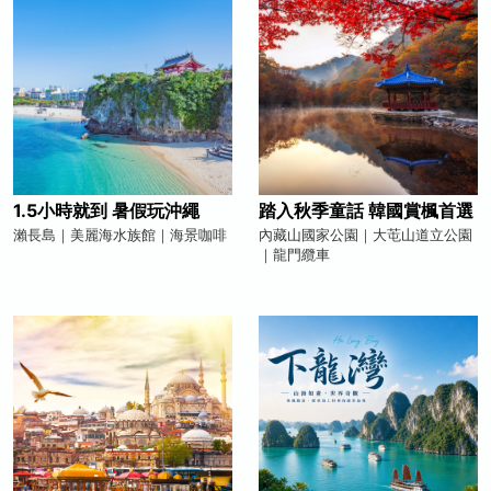
1.5小時就到 暑假玩沖繩
踏入秋季童話 韓國賞楓首選
瀨長島｜美麗海水族館｜海景咖啡
內藏山國家公園｜大芚山道立公園
｜龍門纜車