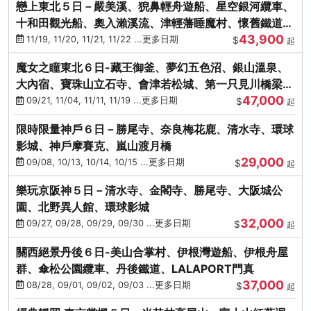
戀上東北５日－嚴美溪、猊鼻輕舟遊船、星空銀河纜車、
十和田觀光船、奧入瀨溪流、津輕藩睡魔村、懷舊鐵道
43,900
（青森／仙台）
11/19, 11/20, 11/21, 11/22 ...更多日期
$
起
魔女之瞳東北６日-藏王御釜、夢幻五色沼、銀山溫泉、
大內宿、寶珠山立石寺、會津若松城、第一只見川橋梁、
47,000
燒肉吃到飽
09/21, 11/04, 11/11, 11/19 ...更多日期
$
起
限時限量神戶６日－勝尾寺、奈良梅花鹿、清水寺、環球
影城、神戶摩賽克、嵐山渡月橋
29,000
09/08, 10/13, 10/14, 10/15 ...更多日期
$
起
樂玩京阪神５日－清水寺、金閣寺、勝尾寺、大阪城公
園、北野異人館、環球影城
32,000
09/27, 09/28, 09/29, 09/30 ...更多日期
$
起
關西絕景丹後６日-美山合掌村、伊根灣遊船、伊根舟屋
群、傘松公園纜車、丹後鐵道、LALAPORT門真
37,000
08/28, 09/01, 09/02, 09/03 ...更多日期
$
起