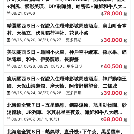
+利尻、紫彩美瑛、DIY剝海膽、哈密瓜+海鮮和牛八大螃
78,000
蟹吃到飽
08/21, 09/06
$
起
精選關西５日～保證入住環球影城周邊酒店、美山町合掌
村、天橋立、伏見稻荷神社、花見小路
36,000
08/16, 08/20, 08/21, 08/27 ...更多日期
$
起
美味關西５日－龜岡小火車、神戶空中纜車、採水果、貓
咪電車、和牛、伊勢龍蝦、長腳蟹
40,500
08/27, 08/28, 08/29, 08/30 ...更多日期
$
起
瘋玩關西５日～保證入住環球影城周邊酒店、神戶動物王
國、天保山海遊館、摩天輪、阿倍野展望台、二條城
39,000
08/15, 08/24, 08/27, 08/28 ...更多日期
$
起
北海道全覽７日－五星鶴雅、釧路濕原、旭川動物園、砂
湯體驗、JR列車、米其林星空夜景、海鮮和牛八大螃
68,000
蟹、卡哇依熊牧場
08/31, 09/07, 09/14, 10/31
$
起
北海道全覽８日－熱氣球、直升機+下午茶、黑岳纜車、