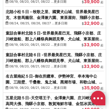
39,900
花之里絢爛花海
08/19, 08/20, 08/21, 08/22 ...更多日期
$
起
北陸小松５日－牧歌之里、國寶犬山城、世界最美星巴
克、木曾馬籠宿、金澤兼六園、東茶屋街、飛驒小京都、
32,900
白川鄉合掌村
08/24, 08/25, 08/26, 08/27 ...更多日期
$
起
童話合掌村北陸５日-世界最美星巴克、飛驒小京都、庄
川峽遊船、郡上八幡祭典舞蹈見學、犬山城、東茶屋街、
33,900
松葉蟹、金箔冰淇淋
08/19, 08/20, 08/21, 08/22 ...更多日期
$
起
童話合掌村北陸６日 -世界最美星巴克、飛驒小京都、庄
川峽遊船、郡上八幡祭典舞蹈見學、犬山城、東茶屋街、
33,900
松葉蟹、金箔冰淇淋
08/19, 08/20, 08/21, 08/22 ...更多日期
$
起
名古屋南紀５日-御在所纜車、伊勢神宮、串本海中公
園、三段壁、千疊敷、鬼之城、黑潮市場、和歌山城、伊
35,900
勢龍蝦溫泉
08/19, 08/20, 08/21, 08/22 ...更多日期
$
起
五星北陸５日-天空塔王子、金澤兼六園、庄川峽遊船、
高岡大佛、飛驒小京都、敦賀海鮮市場、金箔冰淇淋、鰻