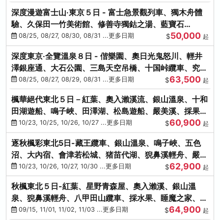
深度漫遊富士山‧東京５日 - 富士急景觀列車、獨木舟體
驗、久保田一竹美術館、修善寺獨鈷之湯、藍寶石
50,000
SAPHIR踴子號
08/25, 08/27, 08/30, 08/31 ...更多日期
$
起
深度東京‧全覽溫泉８日 - 偕樂園、奧日光鬼怒川、輕井
澤銀座通、大石公園、三島天空吊橋、十国峠纜車、究極
63,500
海鮮食べ放題
08/25, 08/27, 08/29, 08/31 ...更多日期
$
起
楓華絕代東北５日－紅葉、奧入瀨溪流、銀山溫泉、十和
田湖遊船、鳴子峽、田澤湖、松島遊船、嚴美溪、採果烤
60,900
牡蠣
10/23, 10/25, 10/26, 10/27 ...更多日期
$
起
逐秋楓彩東北5日-藏王纜車、銀山溫泉、鳴子峽、五色
沼、大內宿、會津若松城、猪苗代湖、猊鼻溪輕舟、嚴美
62,900
溪、松島海灣遊船
10/23, 10/26, 10/27, 10/30 ...更多日期
$
起
秋楓東北５日-紅葉、星野青森屋、奧入瀨溪、銀山溫
泉、猊鼻溪輕舟、八甲田山纜車、採水果、睡魔之家、法
64,900
式料理(不進免稅店)
09/15, 11/01, 11/02, 11/03 ...更多日期
$
起