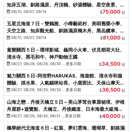
知床五湖、釧路濕原、丹頂鶴、砂湯體驗、星空夜景、洞
75,000
爺花火、螃蟹懷石料理
08/31, 09/07, 09/14
$
起
五星北海道７日－雙鶴雅、小樽藝術村、美唄舊榮小學、
天空之路、知床觀光船、釧路濕原獨木舟、黑岳纜車、流
81,000
冰硝子館DIY玻璃杯
08/31, 09/07, 09/14
$
起
童樂關西５日－環球影城、龜岡小火車、伏見稻荷大社、
清水寺、黑毛和牛、神戶動物王國
34,500
08/27, 08/28, 08/29, 08/30 ...更多日期
$
起
魅力關西５日-阿倍野HARUKAS、海遊館、清水寺和服
體驗、採水果、人氣貓咪站長、小鹿斑比、天保山摩天
36,500
輪、水上巴士
08/27, 08/28, 08/29, 08/30 ...更多日期
$
起
山海之戀．丹後天橋立５日～美山茅茸合掌屋秘境、伊根
舟屋群+遊覽船、天橋立、丹後鐵道、日本海最大級海鮮
40,000
市場
08/27, 08/29, 08/30, 08/31 ...更多日期
$
起
楓華絕代北海道６日－紅葉、夢幻雲海、珊瑚草、釧路濕