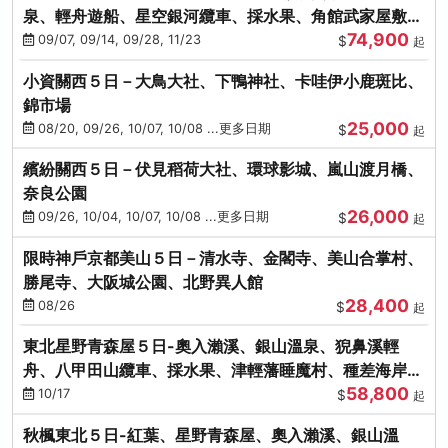
泉、輕舟遊船、星空銀河纜車、採水果、角館武家屋敷
74,900
(不進免稅店)(仙/青)
09/07, 09/14, 09/28, 11/23
$
起
小資關西５日－大鳥大社、下鴨神社、卡哇伊小鹿斑比、
錦市場
25,000
08/20, 09/26, 10/07, 10/08 ...更多日期
$
起
繽紛關西５日－伏見稻荷大社、環球影城、嵐山渡月橋、
奈良公園
26,000
09/26, 10/04, 10/07, 10/08 ...更多日期
$
起
限時神戶京都美山５日－清水寺、金閣寺、美山合掌村、
勝尾寺、大阪城公園、北野異人館
28,400
08/26
$
起
東北星野青森屋５日-奧入瀨溪、銀山溫泉、猊鼻溪輕
舟、八甲田山纜車、採水果、津輕藩睡魔村、種差海岸
58,800
(不進免稅店)
10/17
$
起
秋楓東北５日-紅葉、星野青森屋、奧入瀨溪、銀山溫