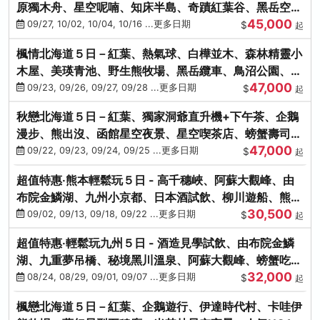
原獨木舟、星空呢喃、知床半島、奇蹟紅葉谷、黑岳空中
45,000
纜車、旭山動物園
09/27, 10/02, 10/04, 10/16 ...更多日期
$
起
楓情北海道５日－紅葉、熱氣球、白樺並木、森林精靈小
木屋、美瑛青池、野生熊牧場、黑岳纜車、鳥沼公園、紅
47,000
葉奇蹟谷、螃蟹吃到飽
09/23, 09/26, 09/27, 09/28 ...更多日期
$
起
秋戀北海道５日－紅葉、獨家洞爺直升機+下午茶、企鵝
漫步、熊出沒、函館星空夜景、星空喫茶店、螃蟹壽司、
47,000
海膽、三大螃蟹放題
09/22, 09/23, 09/24, 09/25 ...更多日期
$
起
超值特惠‧熊本輕鬆玩５日 - 高千穗峽、阿蘇大觀峰、由
布院金鱗湖、九州小京都、日本酒試飲、柳川遊船、熊本
30,500
城、熊本AEON
09/02, 09/13, 09/18, 09/22 ...更多日期
$
起
超值特惠‧輕鬆玩九州５日 - 酒造見學試飲、由布院金鱗
湖、九重夢吊橋、秘境黑川溫泉、阿蘇大觀峰、螃蟹吃到
32,000
飽
08/24, 08/29, 09/01, 09/07 ...更多日期
$
起
楓戀北海道５日－紅葉、企鵝遊行、伊達時代村、卡哇伊