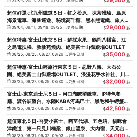
29,500
本熊-台中出發
09/04, 09/11, 09/18, 09/25 ...更多日期
$
起
超值好運‧北九州鐵道５日 - 虹之松原、抹茶體驗、島原
海景電車、海豚巡遊、秘境高千穗、熊本熊電鐵、旅人觀
29,000
光列車-台中出發
09/04, 09/11, 09/18, 09/25 ...更多日期
$
起
超值特惠‧富士山東京５日 - 鮮採水果、鶴岡八幡宮、江
之島電扶梯、敘敘苑燒肉、絕美富士山御殿場OUTLET
35,000
08/25, 08/25, 08/27, 08/29 ...更多日期
$
起
超值特惠‧富士山輕旅行東京５日 - 忍野八海、大石公
園、絕美富士山御殿場OUTLET、浪漫花手水神社、川越
32,000
小江戶
08/25, 08/27, 08/29, 08/30 ...更多日期
$
起
富士山‧東京迪士尼５日 - 河口湖瞭望纜車、IP特色餐
廳、澀谷展望台、水陸KABA河馬巴士、黑毛和牛螃蟹美
42,500
饌、季節採果
08/25, 08/27, 08/29, 08/30 ...更多日期
$
起
超值東北５日-吾妻小富士、豬苗代湖、五色沼、貓咪會
津鐵道、第一只見川橋梁、銀山溫泉、大內宿、天元台高
34,000
原纜車
08/30, 08/31, 09/02, 09/03 ...更多日期
$
起