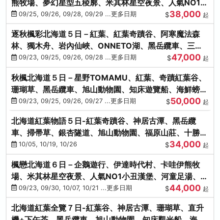
熊牧場、夢幻星型五稜廓、米其林星空夜景、人氣NO1小
38,000
丑漢堡、洞爺花火
09/25, 09/26, 09/28, 09/29 ...更多日期
$
起
逐秋楓彩北海道５日－紅葉、紅葉奇蹟谷、阿寒魔法森
林、獨木舟、岩內仙峽、ONNETO湖、黑岳纜車、三國
47,000
峠、豐平峽、螃蟹溫泉
09/23, 09/25, 09/26, 09/28 ...更多日期
$
起
秋楓北海道５日－星野TOMAMU、紅葉、奇蹟紅葉谷、
珊瑚草、黑岳纜車、旭山動物園、知床遊覽船、海鮮螃蟹
50,000
和牛吃到飽
09/23, 09/25, 09/26, 09/27 ...更多日期
$
起
北海道紅葉物語５日-紅葉奇蹟谷、神居古潭、黑岳纜
車、掃帚草、銀杏隧道、旭山動物園、福原山莊、十勝牧
34,000
場、冰的美術館
10/05, 10/19, 10/26
$
起
楓戀北海道６日－企鵝遊行、伊達時代村、卡哇伊熊牧
場、米其林星空夜景、人氣NO1小丑漢堡、河童足湯、奇
44,000
幻燈遊步道、洞爺花火
09/23, 09/30, 10/07, 10/21 ...更多日期
$
起
北海道紅葉全覽７日-紅葉谷、神居古潭、珊瑚草、直升
機+下午茶、黑岳纜車、旭山動物園、知床觀光船、海膽