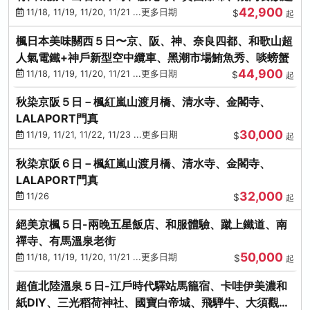
42,900
11/18, 11/19, 11/20, 11/21 ...更多日期
$
起
楓日本美味關西５日〜京、阪、神、奈良四都、和歌山超
人氣電鐵+神戶新型空中纜車、黑潮市場鮪魚秀、啖螃蟹
44,900
11/18, 11/19, 11/20, 11/21 ...更多日期
$
起
秋染京阪５日－楓紅嵐山渡月橋、清水寺、金閣寺、
LALAPORT門真
30,000
11/19, 11/21, 11/22, 11/23 ...更多日期
$
起
秋染京阪６日－楓紅嵐山渡月橋、清水寺、金閣寺、
LALAPORT門真
32,000
11/26
$
起
絕美京楓５日-兩晚五星飯店、和服體驗、蹴上鐵道、南
禪寺、有馬溫泉老街
50,000
11/18, 11/19, 11/20, 11/21 ...更多日期
$
起
超值北陸溫泉５日-江戶時代驛站馬籠宿、卡哇伊美濃和
紙DIY、三光稻荷神社、國寶白帝城、飛騨牛、大須觀音