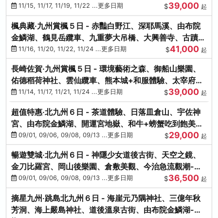
39,000
滿宮、竈門神社
11/15, 11/17, 11/19, 11/22 ...更多日期
$
起
楓典藏‧九州賞楓５日 - 赤豔白野江、深耶馬溪、由布院
金鱗湖、鶴見岳纜車、九重夢大吊橋、大興善寺、古蹟河
41,000
豚+和牛饗宴
11/16, 11/20, 11/22, 11/24 ...更多日期
$
起
長崎佐賀‧九州賞楓５日 - 環境藝術之森、御船山樂園、
佑德稻荷神社、雲仙纜車、熊本城+和服體驗、太宰府天
39,000
滿宮、光明禪寺
11/14, 11/17, 11/21, 11/24 ...更多日期
$
起
超值特惠‧北九州６日 - 茶道體驗、日落皿倉山、宇佐神
宮、由布院金鱗湖、開運宮地嶽、和牛+螃蟹吃到飽美
29,000
饌-台中出發
09/01, 09/06, 09/08, 09/13 ...更多日期
$
起
暢遊雙城‧北九州６日 - 神隱少女道後古街、天空之鏡、
金刀比羅宮、岡山後樂園、倉敷美觀、今治急流觀潮-台
36,500
中出發
09/01, 09/06, 09/08, 09/13 ...更多日期
$
起
摘星九州‧跳島北九州６日 - 海崖元乃隅神社、三億年秋
芳洞、海上嚴島神社、道後溫泉古街、由布院金鱗湖-台