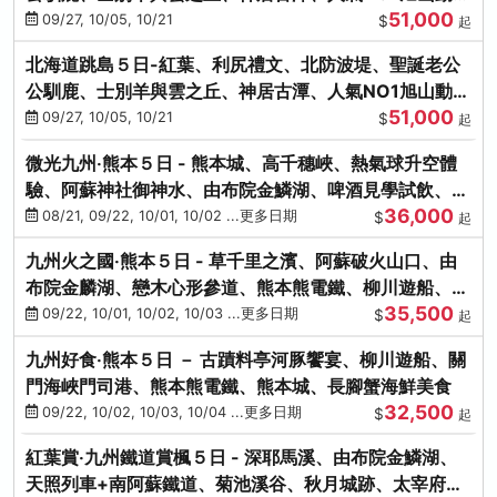
51,000
園、海膽涮涮鍋
09/27, 10/05, 10/21
$
起
北海道跳島５日-紅葉、利尻禮文、北防波堤、聖誕老公
公馴鹿、士別羊與雲之丘、神居古潭、人氣NO1旭山動物
51,000
園、海膽涮涮鍋
09/27, 10/05, 10/21
$
起
微光九州‧熊本５日 - 熊本城、高千穗峽、熱氣球升空體
驗、阿蘇神社御神水、由布院金鱗湖、啤酒見學試飲、豪
36,000
華海鮮盛宴
08/21, 09/22, 10/01, 10/02 ...更多日期
$
起
九州火之國‧熊本５日 - 草千里之濱、阿蘇破火山口、由
布院金麟湖、戀木心形參道、熊本熊電鐵、柳川遊船、地
35,500
獄蒸DIY
09/22, 10/01, 10/02, 10/03 ...更多日期
$
起
九州好食‧熊本５日 － 古蹟料亭河豚饗宴、柳川遊船、關
門海峽門司港、熊本熊電鐵、熊本城、長腳蟹海鮮美食
32,500
09/22, 10/02, 10/03, 10/04 ...更多日期
$
起
紅葉賞‧九州鐵道賞楓５日 - 深耶馬溪、由布院金鱗湖、
天照列車+南阿蘇鐵道、菊池溪谷、秋月城跡、太宰府天