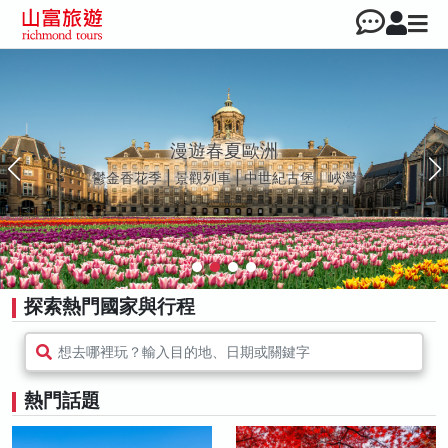
越南 • 越來越好玩
河內｜峴港｜胡志明市｜富國島
探索熱門國家與行程
想去哪裡玩？輸入目的地、日期或關鍵字
熱門話題