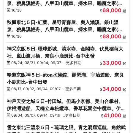
泉、猊鼻溪輕舟、八甲田山纜車、採水果、睡魔之家(不
68,000
進免稅店)
10/30
$
起
秋楓東北５日-紅葉、星野青森屋、奧入瀨溪、銀山溫
泉、猊鼻溪輕舟、八甲田山纜車、採水果、睡魔之家(不
68,000
進免稅店)
10/30
$
起
神采京阪５日-環球影城、清水寺、金閣寺、伏見稻荷大
社、嵐山渡月橋、奈良小鹿斑比-台中出發
33,000
08/24, 08/31, 09/04, 09/07 ...更多日期
$
起
暢遊京阪神５日-átoa水族館、琵琶湖、宇治遊船、奈良
小鹿斑比-台中出發
34,000
08/17, 09/02, 09/04, 09/07 ...更多日期
$
起
神戶天空之城５日-竹田城、但馬小京都、美山合掌村、
伊根灣遊船、天橋立傘松纜車、香草花園空中纜車、伊勢
41,000
龍蝦-台中出發
09/04, 09/07, 09/14, 09/19 ...更多日期
$
起
雪之東北三溫泉５日－琉璃之眼、青之洞窟巡航、角館武