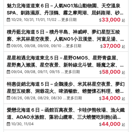
魅力北海道道東６日－人氣NO1旭山動物園、天空溫泉
SPA、釧路濕原、丹頂鶴、霧之摩周湖、屈斜路湖、砂湯
33,000
體驗
10/29, 10/31, 11/01, 11/02 ...更多日期
$
起
積丹藍北海道５日－積丹半島、神威岬、夢幻星型五稜
廓、米其林星空夜景、人氣NO1小丑漢堡、河童足湯、奇
37,000
幻燈遊步道、璀璨溪谷
09/05, 09/08, 09/09, 09/10 ...更多日期
$
起
星星相遇北海道東北５日－星野OMO5、星野青森屋、
星野奧入瀨溪、星空夜景、新幹線北斗號、睡魔之家、十
58,000
和田湖(不進免稅店)
09/04, 09/08, 09/11, 09/15 ...更多日期
$
起
特惠促銷北海道５日－企鵝漫步、米其林星空夜景、夢幻
星型五稜廓、洞爺花火、啤酒暢飲、螃蟹懷石料理、螃蟹
34,000
吃到飽
08/26, 08/28, 08/29, 08/30 ...更多日期
$
起
愛戀北海道６日－函館百萬夜景、卡哇伊熊牧場、漁火鐵
道、AOAO水族館、藻岩山纜車、三大螃蟹吃到飽(函館/
44,000
千歲)
10/30, 11/04
$
起