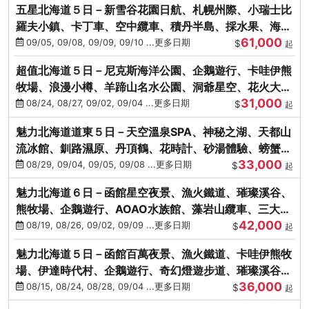
五星北海道５日－新雪谷花園日航、札幌州際、小瑞士比
羅夫小鎮、卡丁車、空中纜車、積丹半島、採水果、海鮮
61,000
和牛螃蟹放題
09/05, 09/08, 09/09, 09/10 ...更多日期
$
起
超值北海道５日－尼克斯海洋公園、企鵝遊行、卡哇伊熊
牧場、浪漫小樽、羊蹄山名水公園、洞爺星空、花火大
31,000
會、螃蟹懷石料理
08/24, 08/27, 09/02, 09/04 ...更多日期
$
起
魅力北海道道東５日－天空溫泉SPA、神秘之湖、天都山
流冰館、釧路濕原、丹頂鶴、花時計、砂湯體驗、螃蟹吃
33,000
到飽
08/29, 09/04, 09/05, 09/08 ...更多日期
$
起
魅力北海道６日－函館星空夜景、漁火鐵道、璀璨溪谷、
熊牧場、企鵝遊行、AOAO水族館、藻岩山纜車、三大螃
42,000
蟹吃到飽
08/19, 08/26, 09/02, 09/09 ...更多日期
$
起
魅力北海道５日－函館百萬夜景、漁火鐵道、卡哇伊熊牧
場、伊達時代村、企鵝遊行、奇幻燈遊步道、璀璨溪谷、
36,000
人氣NO1小丑漢堡
08/15, 08/24, 08/28, 09/04 ...更多日期
$
起