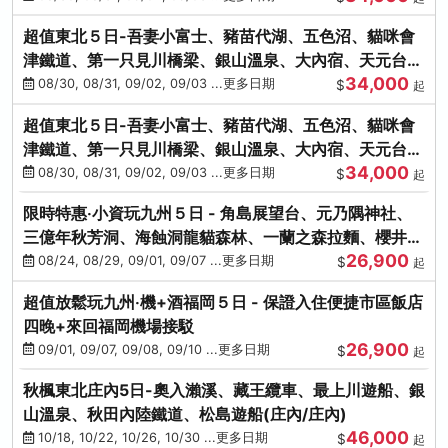
超值東北５日-吾妻小富士、豬苗代湖、五色沼、貓咪會
津鐵道、第一只見川橋梁、銀山溫泉、大內宿、天元台高
34,000
原纜車
08/30, 08/31, 09/02, 09/03 ...更多日期
$
起
超值東北５日-吾妻小富士、豬苗代湖、五色沼、貓咪會
津鐵道、第一只見川橋梁、銀山溫泉、大內宿、天元台高
34,000
原纜車
08/30, 08/31, 09/02, 09/03 ...更多日期
$
起
限時特惠‧小資玩九州５日 - 角島展望台、元乃隅神社、
三億年秋芳洞、海蝕洞龍貓森林、一蘭之森拉麵、櫻井二
26,900
見浦
08/24, 08/29, 09/01, 09/07 ...更多日期
$
起
超值放鬆玩九州‧機+酒福岡５日 - 保證入住便捷市區飯店
四晚+來回福岡機場接駁
26,900
09/01, 09/07, 09/08, 09/10 ...更多日期
$
起
秋楓東北庄內5日-奧入瀨溪、藏王纜車、最上川遊船、銀
山溫泉、秋田內陸鐵道、松島遊船(庄內/庄內)
46,000
10/18, 10/22, 10/26, 10/30 ...更多日期
$
起