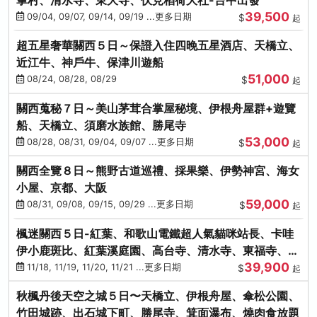
39,500
09/04, 09/07, 09/14, 09/19 ...更多日期
$
起
超五星奢華關西５日～保證入住四晚五星酒店、天橋立、
近江牛、神戶牛、保津川遊船
51,000
08/24, 08/28, 08/29
$
起
關西蒐秘７日～美山茅茸合掌屋秘境、伊根舟屋群+遊覽
船、天橋立、須磨水族館、勝尾寺
53,000
08/28, 08/31, 09/04, 09/07 ...更多日期
$
起
關西全覽８日～熊野古道巡禮、採果樂、伊勢神宮、海女
小屋、京都、大阪
59,000
08/31, 09/08, 09/15, 09/29 ...更多日期
$
起
楓迷關西５日-紅葉、和歌山電鐵超人氣貓咪站長、卡哇
伊小鹿斑比、紅葉溪庭園、高台寺、清水寺、東福寺、伊
39,900
勢龍蝦+和牛
11/18, 11/19, 11/20, 11/21 ...更多日期
$
起
秋楓丹後天空之城５日〜天橋立、伊根舟屋、傘松公園、
竹田城跡、出石城下町、勝尾寺、箕面瀑布、燒肉食放題