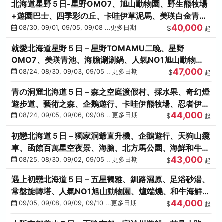
北海道星野５日-星野OMO7、旭山動物園、野生熊牧場
+遊園巴士、四季彩の丘、卡哇伊草泥馬、美瑛白金青
40,000
池、螃蟹吃到飽
08/30, 09/01, 09/05, 09/08 ...更多日期
$
起
就愛北海道星野５日－星野TOMAMU二晚、星野
OMO7、美瑛青池、海膽涮涮鍋、人氣NO1旭山動物
47,000
園、海鮮和牛螃蟹吃到飽
08/24, 08/30, 09/03, 09/05 ...更多日期
$
起
青の洞窟北海道５日－森之空庭渡假村、採水果、奇幻燈
遊步道、藝術之森、企鵝遊行、卡哇伊熊牧場、忍者伊達
44,000
時代村、螃蟹吃到飽
08/24, 09/05, 09/06, 09/08 ...更多日期
$
起
初戀北海道５日－獨家洞爺直升機、企鵝遊行、天狗山纜
車、函館百萬星空夜景、海膽、北方馬公園、海鮮和牛螃
43,000
蟹吃到飽
08/25, 08/30, 09/02, 09/05 ...更多日期
$
起
遇上初戀北海道５日－五星鶴雅、釧路濕原、足浴砂湯、
常盤旋轉塔、人氣NO1旭山動物園、爐端燒、和牛海鮮螃
44,000
蟹吃到飽
09/05, 09/08, 09/09, 09/10 ...更多日期
$
起