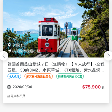
7天
韓國 仁川
桃園國際機場出發
韓國首爾釜山雙城７日〈無購物〉【４人成行】-全程
四星、38線DMZ、水原華城、KTX體驗、紫水晶洞窟
遊船、世界文化遺產
4人成行
米其林推薦景點美食
韓國觀光美食100選
$75,900
2026/09/06
起
評分資料不足