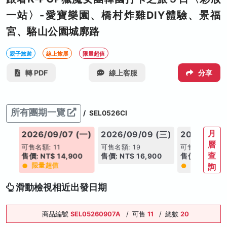
一站〉-愛寶樂園、橋村炸雞DIY體驗、景福
宮、駱山公園城廓路
親子旅遊
線上旅展
限量超值
轉 PDF
線上客服
分享
所有團期一覽
/
SEL0526CI
月
(三)
2026/09/07 (一)
2026/09/09 (三)
2026/09/1
曆
可售名額: 11
可售名額: 19
可售名額: 14
查
0
售價: NT$ 14,900
售價: NT$ 16,900
售價: NT$ 14
限量超值
限量超值
詢
滑動檢視相近出發日期
商品編號
SEL05260907A
/
可售
11
/
總數
20