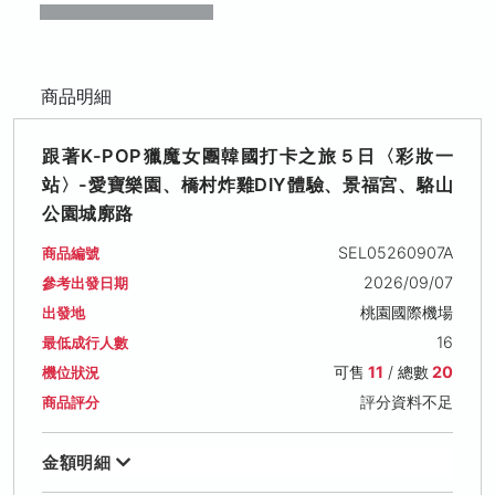
商品明細
跟著K-POP獵魔女團韓國打卡之旅５日〈彩妝一
站〉-愛寶樂園、橋村炸雞DIY體驗、景福宮、駱山
公園城廓路
SEL05260907A
商品編號
2026/09/07
參考出發日期
桃園國際機場
出發地
16
最低成行人數
可售
11
/ 總數
20
機位狀況
評分資料不足
商品評分
金額明細