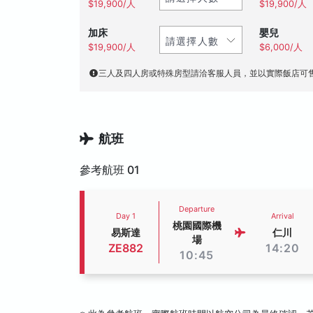
$19,900/人
$19,900/人
加床
嬰兒
$19,900/人
$6,000/人
三人及四人房或特殊房型請洽客服人員，並以實際飯店可
航班
參考航班 01
Departure
Day 1
Arrival
桃園國際機
易斯達
仁川
場
ZE882
14:20
10:45