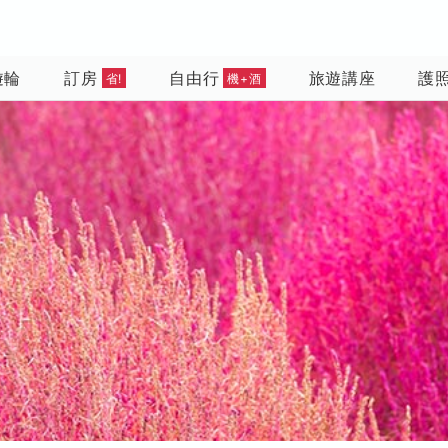
遊輪
訂房
自由行
旅遊講座
護
省!
機+酒