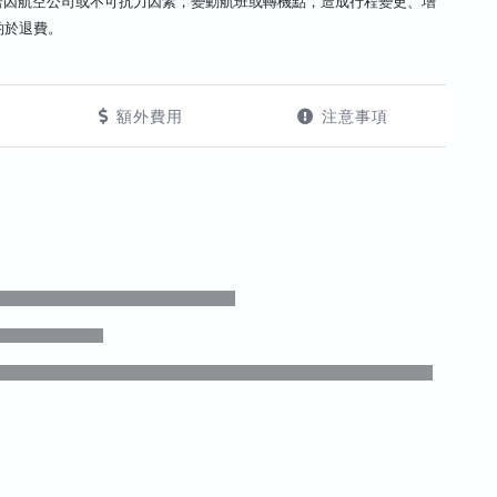
若因航空公司或不可抗力因素，變動航班或轉機點，造成行程變更、增
酌於退費。
額外費用
注意事項