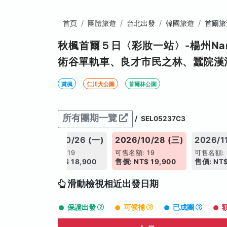
首頁
團體旅遊
台北出發
韓國旅遊
首爾旅
秋楓首爾５日〈彩妝一站〉-楊州Na
術谷單軌車、良才市民之林、蠶院漢
賞楓
仁川大公園
首爾林公園
所有團期一覽
/
SEL05237C3
2026/10/26 (一)
2026/10/28 (三)
2026/1
可售名額: 19
可售名額: 19
可售名額: 
售價: NT$ 18,900
售價: NT$ 19,900
售價: NT$
滑動檢視相近出發日期
保證出發
可候補
已成團