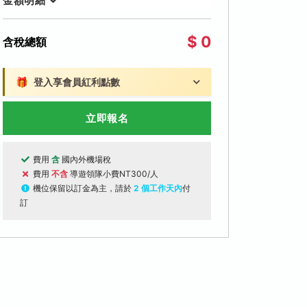
金額明細
$ 0
含稅總額
🎁
登入享會員紅利點數
立即報名
費用
含
國內外機場稅
費用
不含
導遊領隊小費NT300/人
機位保留以訂金為主，請於
2 個工作天內
付
訂