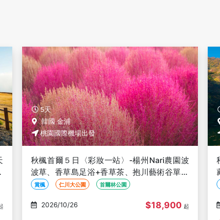
5天
韓國 首爾
桃園國際機場出發
波
秋楓童話內藏山米其林５日〈彩妝一站〉-內
軌
藏山、大芚山纜車、頂級汗蒸幕、全州殿洞聖
堂、韓服漫遊韓屋村、百年銀杏樹
賞楓
大芚山
AQUAFIELD頂級汗蒸幕
$34,900
2026/10/28
起
起