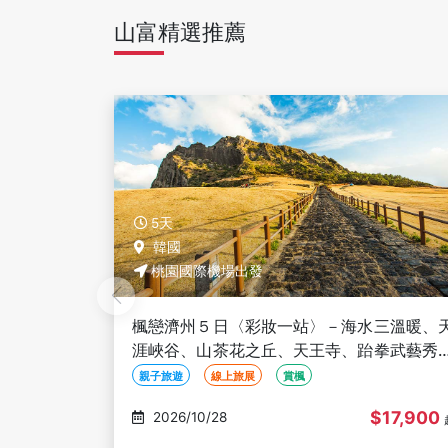
山富精選推薦
5天
韓國 金浦
桃園國際機場出發
三溫暖、天
秋楓首爾５日〈彩妝一站〉-楊州Nari農園
拳武藝秀、
波草、香草島足浴+香草茶、抱川藝術谷單
、偶來市場
車、良才市民之林、蠶院漢江公園
賞楓
仁川大公園
首爾林公園
$17,900
$18,900
2026/10/26
起