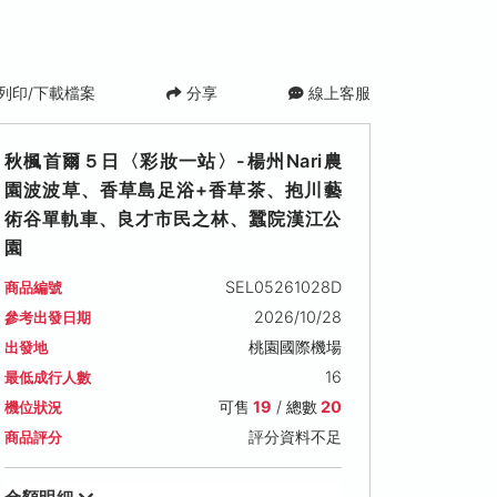
列印/下載檔案
分享
線上客服
秋楓首爾５日〈彩妝一站〉-楊州Nari農
園波波草、香草島足浴+香草茶、抱川藝
術谷單軌車、良才市民之林、蠶院漢江公
園
SEL05261028D
商品編號
2026/10/28
參考出發日期
桃園國際機場
出發地
16
最低成行人數
可售
19
/ 總數
20
機位狀況
評分資料不足
商品評分