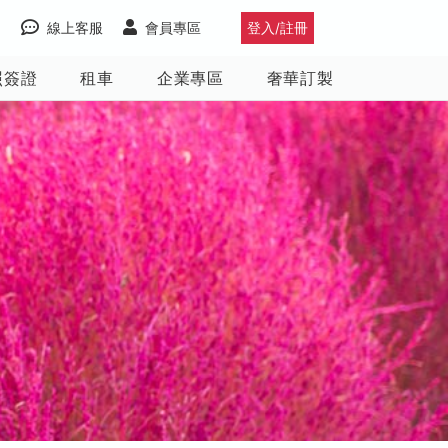
線上客服
會員專區
登入/註冊
照簽證
租車
企業專區
奢華訂製