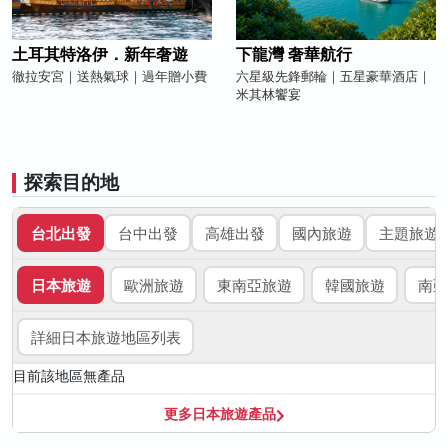
土耳其特洛伊．新年奢遊
下龍灣 奢華航行
徹拉安宮｜送熱氣球｜過年贈小費
六星級先鋒郵輪｜五星豪華酒店｜
米其林饗宴
探索目的地
台北出發
台中出發
高雄出發
國內旅遊
主題旅遊
日本旅遊
歐洲旅遊
東南亞旅遊
韓國旅遊
南亞
詳細日本旅遊地區列表
目前該地區無產品
更多日本旅遊產品