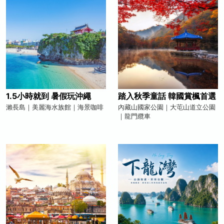
1.5小時就到 暑假玩沖繩
踏入秋季童話 韓國賞楓首選
瀨長島｜美麗海水族館｜海景咖啡
內藏山國家公園｜大芚山道立公園
｜龍門纜車