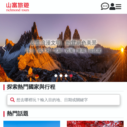
走進浪漫文明，飽覽絕色美景
瑞士｜義大利｜北歐｜西葡 | 東歐 | 荷比盧
探索熱門國家與行程
想去哪裡玩？輸入目的地、日期或關鍵字
熱門話題