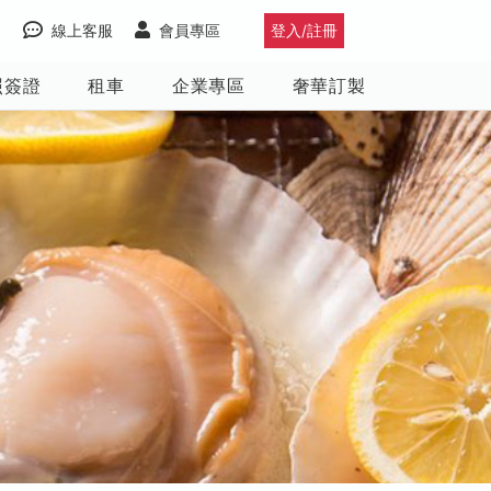
線上客服
會員專區
登入/註冊
照簽證
租車
企業專區
奢華訂製