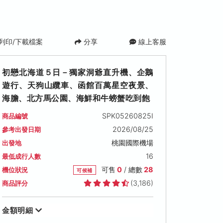
列印/下載檔案
分享
線上客服
初戀北海道５日－獨家洞爺直升機、企鵝
遊行、天狗山纜車、函館百萬星空夜景、
海膽、北方馬公園、海鮮和牛螃蟹吃到飽
SPK05260825I
商品編號
2026/08/25
參考出發日期
四)
2026/09/12 (六)
2026/09/14 (一)
2026/09/1
桃園國際機場
出發地
可售名額: 12
可售名額: 13
可售名額: 9
16
最低成行人數
0
售價: NT$ 48,000
售價: NT$ 47,000
售價: NT$ 47
搶手日期
可售
0
/ 總數
28
機位狀況
可候補
(3,186)
商品評分
金額明細