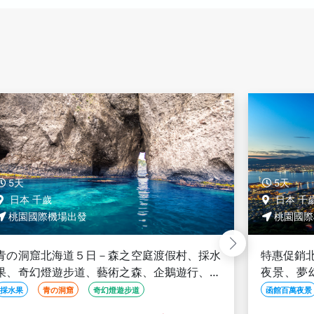
5天
5天
日本 千歲
日本 千
桃園國際機場出發
桃園國際
特惠促銷北海道５日－企鵝漫步、米其林星空
特惠促銷
夜景、夢幻星型五稜廓、洞爺花火、啤酒暢
夜景、夢
飲、螃蟹懷石料理、螃蟹吃到飽
飲、螃蟹
函館百萬夜景
洞爺花火
螃蟹吃到飽
函館百萬夜景