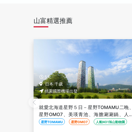
山富精選推薦
5天
日本 千歲
桃園國際機場出發
MU二晚、
魅力北海道５日－函館百萬夜景、漁火鐵道
涮鍋、人氣
卡哇伊熊牧場、伊達時代村、企鵝遊行、奇
到飽
燈遊步道、璀璨溪谷、人氣NO1小丑漢堡
旭山動物園
卡哇伊熊牧場
定山溪奇幻燈遊步道-璀璨溪谷
函館百
夜景