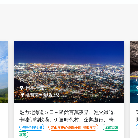
5天
日本 千歲
桃園國際機場出發
、
青の洞窟北海道５日－森之空庭渡假村、採水
幻
果、奇幻燈遊步道、藝術之森、企鵝遊行、卡
哇伊熊牧場、忍者伊達時代村、螃蟹吃到飽
萬
採水果
青の洞窟
奇幻燈遊步道