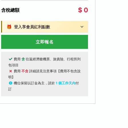
$ 0
含稅總額
🎁
登入享會員紅利點數
立即報名
費用
含
往返經濟艙機票、旅責險、行程所列
包項目
費用
不含
詳細請見注意事項【費用不包含說
明】
機位保留以訂金為主，請於
1 個工作天內
付
訂