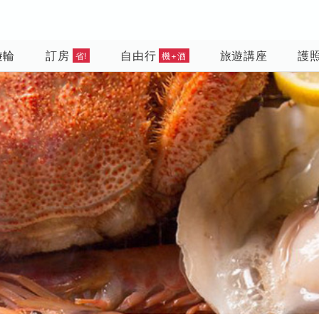
遊輪
訂房
自由行
旅遊講座
護
省!
機+酒