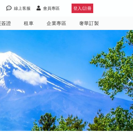
線上客服
會員專區
登入/註冊
照簽證
租車
企業專區
奢華訂製