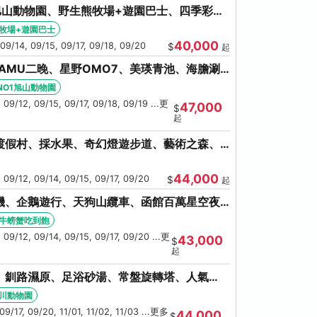
旭山動物園、野生熊牧場+遊園巴士、四季彩の
池、螃蟹吃到飽
牧場+遊園巴士
40,000
 09/14, 09/15, 09/17, 09/18, 09/20
$
起
AMU二晚、星野OMO7、美瑛青池、海膽涮
鮮和牛螃蟹吃到飽
NO1旭山動物園
 09/12, 09/15, 09/17, 09/18, 09/19 ...更
47,000
$
起
渡假村、採水果、奇幻燈遊步道、藝術之森、
伊達時代村、螃蟹吃到飽
44,000
 09/12, 09/14, 09/15, 09/17, 09/20
$
起
機、企鵝遊行、天狗山纜車、函館百萬星空夜
牛螃蟹吃到飽
牛螃蟹吃到飽
 09/12, 09/14, 09/15, 09/17, 09/20 ...更
43,000
$
起
、釧路濕原、足浴砂湯、常盤旋轉塔、人氣
海鮮螃蟹吃到飽
川動物園
09/17, 09/20, 11/01, 11/02, 11/03 ...更多
44,000
$