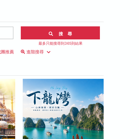
搜 尋
最多只能搜尋到365則結果
成團推薦
進階搜尋