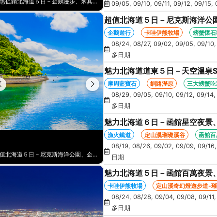
愛戀北海道６日－函館百萬夜景、卡哇伊熊牧場、漁火鐵道、AOAO水族館、藻岩山纜車、三大螃蟹吃到飽(函館/千歲)
09/05, 09/10, 09/11, 09/12, 09/15, 
超值北海道５日－尼克斯海洋公
蹄山名水公園、洞爺星空、花火
企鵝遊行
卡哇伊熊牧場
螃蟹懷石
08/24, 08/27, 09/02, 09/05, 09/10,
多日期
魅力北海道道東５日－天空溫泉S
丹頂鶴、花時計、砂湯體驗、螃
摩周藍寶石
釧路溼原
三大螃蟹吃
08/29, 09/05, 09/10, 09/12, 09/14, 
多日期
魅力北海道６日－函館星空夜景
AOAO水族館、藻岩山纜車、三
漁火鐵道
定山溪璀璨溪谷
函館百
08/19, 08/26, 09/02, 09/09, 09/16, 
魅力北海道道東５日－天空溫泉SPA、神秘之湖、天都山流冰館、釧路濕原、丹頂鶴、花時計、砂湯體驗、螃蟹吃到飽
日期
魅力北海道５日－函館百萬夜景
鵝遊行、奇幻燈遊步道、璀璨溪谷
卡哇伊熊牧場
定山溪奇幻燈遊步道-
08/24, 08/28, 09/04, 09/08, 09/11,
多日期