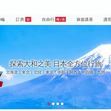
遊輪
訂房
自由行
旅遊講座
護
省!
機+酒
漫遊春夏歐洲
鬱金香花季 | 景觀列車 | 中世紀古堡｜峽灣