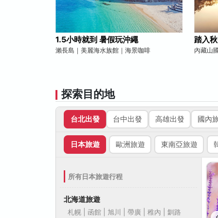
1.5小時就到 暑假玩沖繩
踏入秋
瀨長島｜美麗海水族館｜海景咖啡
內藏山
探索目的地
台北出發
台中出發
高雄出發
國內
日本旅遊
歐洲旅遊
東南亞旅遊
所有日本旅遊行程
北海道旅遊
札幌 | 函館 | 旭川 | 帶廣 | 稚內 | 釧路