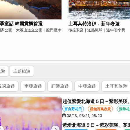
季童話 韓國賞楓首選
土耳其特洛伊．新年奢遊
國家公園｜大芚山道立公園｜龍門纜車
徹拉安宮｜送熱氣球｜過年贈小費
旅遊
主題旅遊
韓國旅遊
南亞旅遊
紐澳旅遊
中亞旅遊
土耳其旅遊
超值紫愛北海道５日－紫彩美瑛
星空夜景、洞爺花火、螃蟹懷石
富良野花田
函館百萬夜景
洞爺花
08/18, 08/21, 08/23
紫愛北海道５日－紫彩美瑛、花