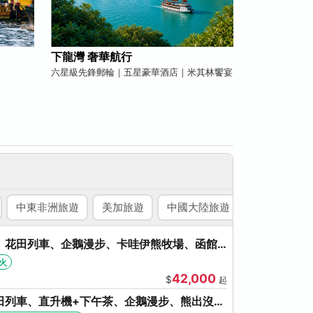
下龍灣 奢華航行
六星級先鋒郵輪｜五星豪華酒店｜米其林饗宴
中東非洲旅遊
美加旅遊
中國大陸旅遊
國內旅遊
、花田列車、企鵝漫步、卡哇伊熊牧場、函館
、啤酒暢飲
火
42,000
$
起
田列車、直升機+下午茶、企鵝漫步、熊出沒、