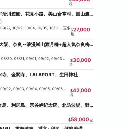
起
宇治川遊船、花見小路、美山合掌村、嵐山渡
鹿、流水瀑布電扶梯
 09/27, 10/02, 10/04, 10/05, 10/11 ...更多
27,000
$
起
、大阪、奈良～浪漫嵐山渡月橋+超人氣奈良梅
 08/30, 08/31, 09/01, 09/02, 09/03 ...
30,000
$
起
寺、金閣寺、LALAPORT、生田神社
 09/02, 09/03, 09/04, 09/05, 09/06 ...
42,000
$
起
文島、利尻島、宗谷岬紀念碑、北防波堤、野
美瑛
58,000
$
起
AMU、雲海纜車、禮文+利尻、紫彩美瑛、