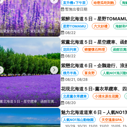
函館百萬夜景、哈密瓜+海鮮和
直升機+下午茶
哈密瓜吃到飽
海
暫無出發日期
紫醉北海道５日－星野TOMAM
船、知床五湖、哈密瓜+海鮮和
星野TOMAMU
六大好禮
海鮮和
紫愛北海道５日－紫彩美瑛、花田列車、直升機+下午茶、企鵝漫步、熊出沒、函館百萬夜景、哈密瓜+海鮮和牛八大螃蟹吃到飽
08/22
紫薰北海道５日－星空纜車、函
之丘、花田列車、螃蟹懷石料理
花田列車
螃蟹懷石料理
函館百萬
08/22
紫戀北海道６日－企鵝遊行、浪
白金青池、旭山動物園、旭川常
積丹半島
富良野
人氣NO1旭川
08/21, 08/28
花現北海道５日-薰衣草纜車、
生花園、摩周湖、熱氣球、天空溫
北星薰衣草纜車
小清水原生花園
紫戀北海道６日－企鵝遊行、浪漫小樽、積丹半島、富良野、紫彩美瑛、美瑛白金青池、旭山動物園、旭川常盤旋轉塔
08/20
魅力北海道道東６日－人氣NO1
鶴、霧之摩周湖、屈斜路湖、砂
人氣NO1旭山動物園
天空溫泉SPA
10/29, 10/31, 11/01, 11/02, 11/05, 1