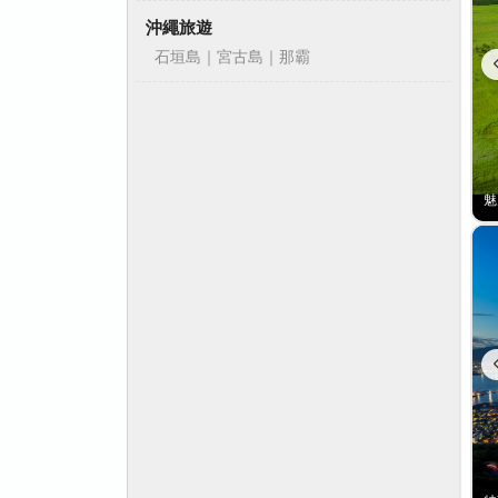
沖繩旅遊
石垣島｜宮古島｜那霸