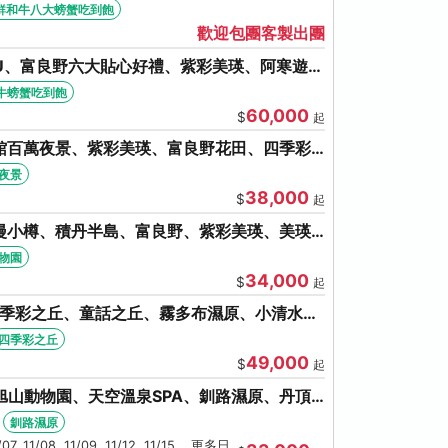
牛八大螃蟹吃到飽
鮮和牛八大螃蟹吃到飽
歡迎包團客製出團
U、富良野六大貼心好禮、紫彩美瑛、阿寒遊覽
牛螃蟹吃到飽
牛螃蟹吃到飽
60,000
$
起
館百萬夜景、紫彩美瑛、富良野花田、四季彩
夜景
38,000
$
起
漫小樽、積丹半島、富良野、紫彩美瑛、美瑛
盤旋轉塔
動物園
34,000
$
起
四季彩之丘、童話之丘、霧多布濕原、小清水原
泉SPA、螃蟹吃到飽
四季彩之丘
49,000
$
起
旭山動物園、天空溫泉SPA、釧路濕原、丹頂
湯體驗
釧路濕原
1/07, 11/08, 11/09, 11/12, 11/15 ...更多日