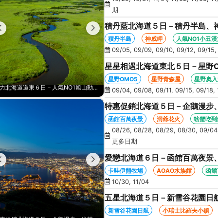
期
積丹藍北海道５日－積丹半島、
人氣NO1小丑漢堡、河童足湯、
積丹半島
神威岬
人氣NO1小丑漢
09/05, 09/09, 09/10, 09/12, 09/15,
星星相遇北海道東北５日－星野
景、新幹線北斗號、睡魔之家、十
星野OMO5
星野青森屋
星野奧入
積丹藍北海道５日－積丹半島、神威岬、夢幻星型五稜廓、米其林星空夜景、人氣NO1小丑漢堡、河童足湯、奇幻燈遊步道、璀璨溪谷
09/04, 09/08, 09/11, 09/15, 09/18, 
特惠促銷北海道５日－企鵝漫步
火、啤酒暢飲、螃蟹懷石料理、
函館百萬夜景
洞爺花火
螃蟹吃到
08/26, 08/28, 08/29, 08/30, 09/04,
更多日期
愛戀北海道６日－函館百萬夜景、
藻岩山纜車、三大螃蟹吃到飽(函
卡哇伊熊牧場
AOAO水族館
函館
10/30, 11/04
五星北海道５日－新雪谷花園日
空中纜車、積丹半島、採水果、
新雪谷花園日航
小瑞士比羅夫小鎮