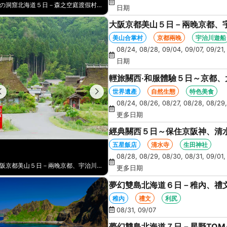
初戀北海道５日－獨家洞爺直升機、企鵝遊行、天狗山纜車、函館百萬星空夜景、海膽、北方馬公園、海鮮和牛螃蟹吃到飽
日期
大阪京都美山５日－兩晚京都、
月橋、奈良朱紅燈籠、奈良梅花
美山合掌村
京都兩晚
宇治川遊船
08/24, 08/28, 09/04, 09/07, 09/21,
日期
輕旅關西‧和服體驗５日～京都
花鹿公園
世界遺產
自然生態
特色美食
08/24, 08/26, 08/27, 08/28, 08/29,
更多日期
經典關西５日～保住京阪神、清水
五星飯店
清水寺
生田神社
08/28, 08/29, 08/30, 08/31, 09/01,
輕旅關西‧和服體驗５日～京都、大阪、奈良～浪漫嵐山渡月橋+超人氣奈良梅花鹿公園
更多日期
夢幻雙島北海道６日－稚內、禮
寒布岬、留萌花田家番屋、紫彩
稚內
禮文
利尻
08/31, 09/07
夢幻雙島北海道７日－星野TOM