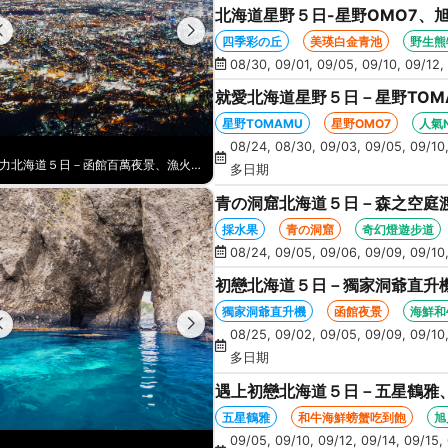
北海道星野５日-星野OMO7、
丘、卡哇伊草泥馬、美瑛白金青
四季彩の丘
美瑛白金青池
野生熊
08/30, 09/01, 09/05, 09/10, 09/12,
就愛北海道星野５日－星野TOM
涮鍋、人氣NO1旭山動物園、海
星野TOMAMU
星野OMO7
人氣
08/24, 08/30, 09/03, 09/05, 09/10,
北海道星野５日-星野OMO7、旭山動物園、野生熊牧場+遊園巴士、四季彩の丘、卡哇伊草泥馬、美瑛白金青池、螃蟹吃到飽
多日期
青の洞窟北海道５日－森之空庭
企鵝遊行、卡哇伊熊牧場、忍者
採水果
青の洞窟
奇幻燈遊步道
08/24, 09/05, 09/06, 09/09, 09/10,
初戀北海道５日－獨家洞爺直升
景、海膽、北方馬公園、海鮮和
獨家洞爺直升機
函館夜景
海鮮和
08/25, 09/02, 09/05, 09/09, 09/10,
多日期
遇上初戀北海道５日－五星鶴雅
NO1旭山動物園、爐端燒、和牛
五星鶴雅
和牛海鮮螃蟹吃到飽
旭
09/05, 09/10, 09/12, 09/14, 09/15, 