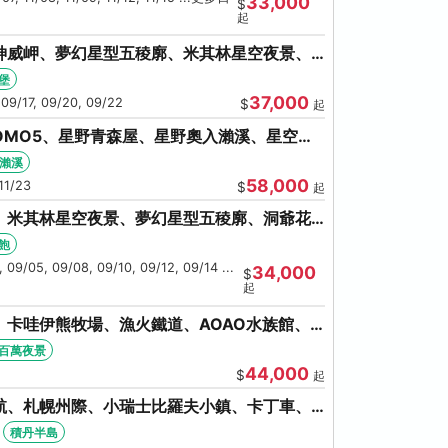
33,000
$
起
神威岬、夢幻星型五稜廓、米其林星空夜景、
奇幻燈遊步道、璀璨溪谷
堡
37,000
 09/17, 09/20, 09/22
$
起
OMO5、星野青森屋、星野奧入瀨溪、星空夜
和田湖(不進免稅店)
瀨溪
58,000
11/23
$
起
、米其林星空夜景、夢幻星型五稜廓、洞爺花
螃蟹吃到飽
飽
 09/05, 09/08, 09/10, 09/12, 09/14 ...
34,000
$
起
卡哇伊熊牧場、漁火鐵道、AOAO水族館、
館/千歲)
百萬夜景
44,000
$
起
航、札幌州際、小瑞士比羅夫小鎮、卡丁車、
海鮮和牛螃蟹放題
積丹半島