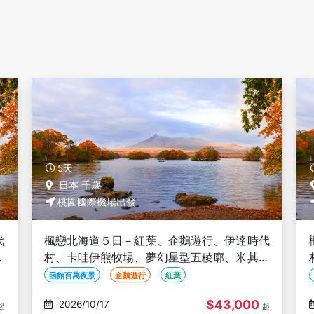
5天
日本 千歲
桃園國際機場出發
代
楓戀北海道５日－紅葉、企鵝遊行、伊達時代
林
村、卡哇伊熊牧場、夢幻星型五稜廓、米其林
星空夜景、人氣NO1小丑漢堡、洞爺花火
函館百萬夜景
企鵝遊行
紅葉
$42,000
2026/10/19
起
起