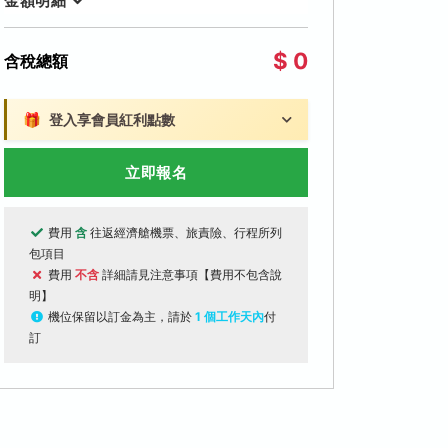
金額明細
$ 0
含稅總額
🎁
登入享會員紅利點數
立即報名
費用
含
往返經濟艙機票、旅責險、行程所列
包項目
費用
不含
詳細請見注意事項【費用不包含說
明】
機位保留以訂金為主，請於
1 個工作天內
付
訂