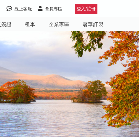
線上客服
會員專區
登入/註冊
照簽證
租車
企業專區
奢華訂製