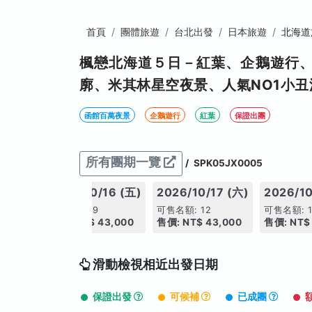
首頁
團體旅遊
台北出發
日本旅遊
北海道
楓戀北海道５日－紅葉、企鵝遊行
廓、米其林星空夜景、人氣NO1小
函館百萬夜景
企鵝遊行
紅葉
保證出團
所有團期一覽
/
SPK05JX0005
13 (二)
2026/10/16 (五)
2026/10/17 (六)
2026/10
可售名額: 9
可售名額: 12
可售名額: 1
2,000
售價: NT$ 43,000
售價: NT$ 43,000
售價: NT$
滑動檢視相近出發日期
保證出發
可候補
已成團