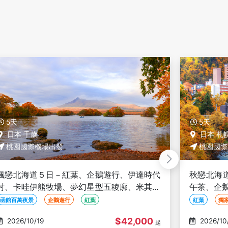
5天
6天
日本 札幌
日本 千
桃園國際機場出發
桃園國際
秋戀北海道５日－紅葉、獨家洞爺直升機+下
楓戀北海
午茶、企鵝漫步、熊出沒、函館星空夜景、星
哇伊熊牧
空喫茶店、螃蟹壽司、海膽、三大螃蟹放題
漢堡、河
紅葉
獨家洞爺直升機
三大螃蟹放題
函館百萬夜景
$51,000
2026/10/20
2026/10
起