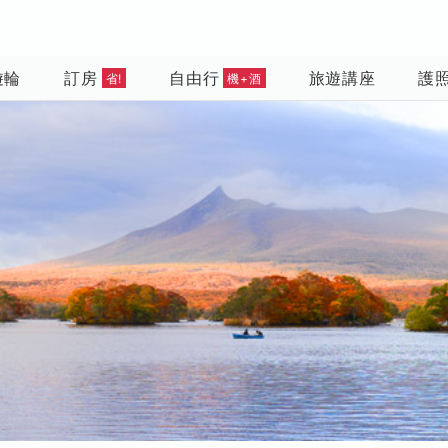
遊輪
訂房
自由行
旅遊講座
護
省!
機+酒