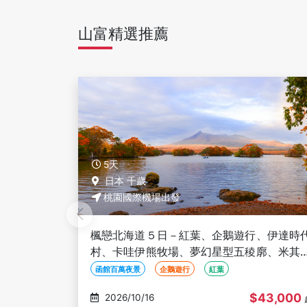
山富精選推薦
5天
日本 千歲
桃園國際機場出發
、伊達時代
楓戀北海道５日－紅葉、企鵝遊行、伊達時
廓、米其林
村、卡哇伊熊牧場、夢幻星型五稜廓、米其
爺花火
星空夜景、人氣NO1小丑漢堡、洞爺花火
函館百萬夜景
企鵝遊行
紅葉
43,000
$43,000
2026/10/17
起