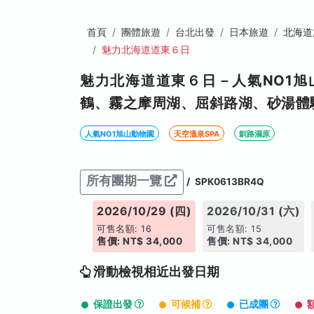
首頁
團體旅遊
台北出發
日本旅遊
北海道
魅力北海道道東６日
魅力北海道道東６日－人氣NO1旭
鶴、霧之摩周湖、屈斜路湖、砂湯體
人氣NO1旭山動物園
天空溫泉SPA
釧路濕原
所有團期一覽
/
SPK0613BR4Q
2026/10/29 (四)
2026/10/31 (六)
可售名額: 16
可售名額: 15
售價: NT$ 34,000
售價: NT$ 34,000
滑動檢視相近出發日期
保證出發
可候補
已成團