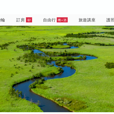
遊輪
訂房
自由行
旅遊講座
護
省!
機+酒