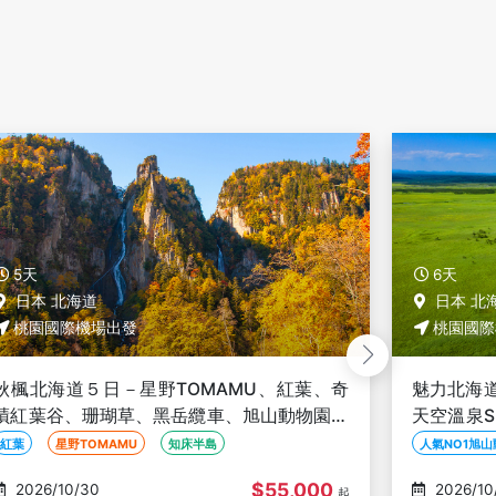
6天
6天
日本 北海道
日本 北
桃園國際機場出發
桃園國際
魅力北海道道東６日－人氣NO1旭山動物園、
魅力北海
天空溫泉SPA、釧路濕原、丹頂鶴、霧之摩周
天空溫泉
湖、屈斜路湖、砂湯體驗
湖、屈斜
人氣NO1旭山動物園
天空溫泉SPA
釧路濕原
人氣NO1旭
$34,000
2026/10/31
2026/11
起