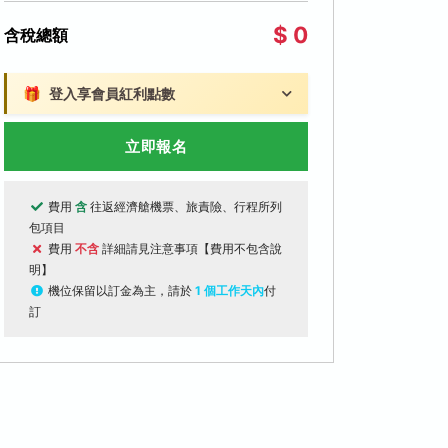
$ 0
含稅總額
🎁
登入享會員紅利點數
立即報名
費用
含
往返經濟艙機票、旅責險、行程所列
包項目
費用
不含
詳細請見注意事項【費用不包含說
明】
機位保留以訂金為主，請於
1 個工作天內
付
訂