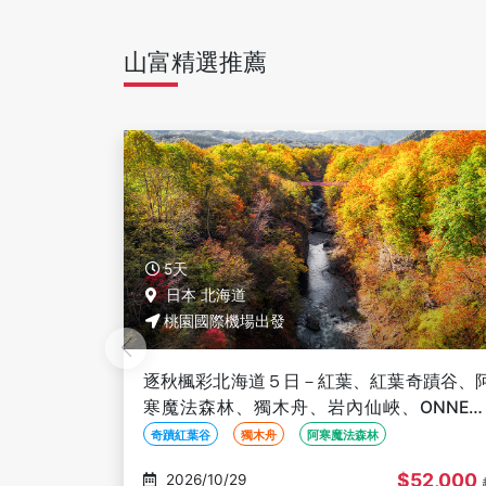
山富精選推薦
5天
日本 北海道
桃園國際機場出發
奇蹟谷、阿
逐秋楓彩北海道５日－紅葉、紅葉奇蹟谷、
NNETO
寒魔法森林、獨木舟、岩內仙峽、ONNET
螃蟹溫泉
湖、黑岳纜車、三國峠、豐平峽、螃蟹溫泉
奇蹟紅葉谷
獨木舟
阿寒魔法森林
52,000
$52,000
2026/10/30
起