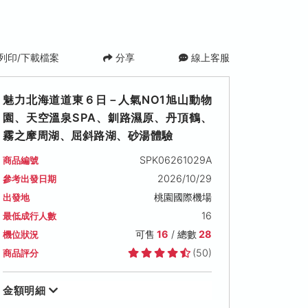
列印/下載檔案
分享
線上客服
魅力北海道道東６日－人氣NO1旭山動物
園、天空溫泉SPA、釧路濕原、丹頂鶴、
霧之摩周湖、屈斜路湖、砂湯體驗
SPK06261029A
商品編號
2026/10/29
參考出發日期
桃園國際機場
出發地
2026/11/07 (六)
2026/11/08 (日)
2026/11/09 (一
16
最低成行人數
可售名額: 15
可售名額: 13
可售名額: 16
可售
16
/ 總數
28
機位狀況
售價: NT$ 34,000
售價: NT$ 33,000
售價: NT$ 33,000
(50)
商品評分
金額明細