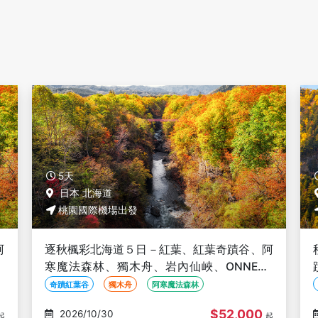
5天
日本 北海道
桃園國際機場出發
阿
秋楓北海道５日－星野TOMAMU、紅葉、奇
O
蹟紅葉谷、珊瑚草、黑岳纜車、旭山動物園、
知床遊覽船、海鮮螃蟹和牛吃到飽
紅葉
星野TOMAMU
知床半島
$55,000
2026/10/30
起
起