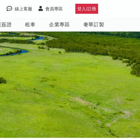
線上客服
會員專區
登入/註冊
照簽證
租車
企業專區
奢華訂製