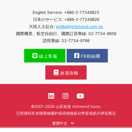
English Service: +886-2-77349823
日本のサービス: +886-2-77349826
大陸人士赴台:
phillis@richmond.com.tw
國際機票、航空自由行、國際訂房專線: 02-7734-9656
證照專線: 02-7734-9766
線上客服
FB粉絲團
旅遊攻略
©2001-2026 山富旅遊 richmond tours.
已投保旺旺友聯產物履約保證保險新台幣壹億貳仟肆佰萬元
繁體中文