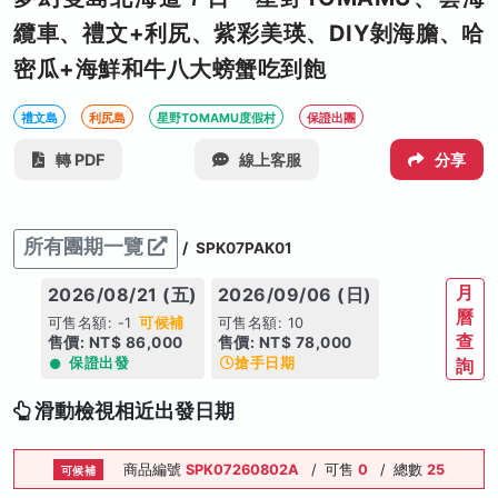
纜車、禮文+利尻、紫彩美瑛、DIY剝海膽、哈
密瓜+海鮮和牛八大螃蟹吃到飽
禮文島
利尻島
星野TOMAMU度假村
保證出團
轉 PDF
線上客服
分享
所有團期一覽
/
SPK07PAK01
月
2026/08/21 (五)
2026/09/06 (日)
曆
可售名額: -1
可候補
可售名額: 10
查
售價: NT$ 86,000
售價: NT$ 78,000
保證出發
搶手日期
詢
滑動檢視相近出發日期
商品編號
SPK07260802A
/
可售
0
/
總數
25
可候補