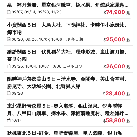
泉、輕舟遊船、星空銀河纜車、採水果、角館武家屋敷
74,900
(不進免稅店)(仙/青)
09/07, 09/14, 09/28, 11/23
$
起
小資關西５日－大鳥大社、下鴨神社、卡哇伊小鹿斑比、
錦市場
25,000
08/20, 09/26, 10/07, 10/08 ...更多日期
$
起
繽紛關西５日－伏見稻荷大社、環球影城、嵐山渡月橋、
奈良公園
26,000
09/26, 10/04, 10/07, 10/08 ...更多日期
$
起
限時神戶京都美山５日－清水寺、金閣寺、美山合掌村、
勝尾寺、大阪城公園、北野異人館
28,400
08/26
$
起
東北星野青森屋５日-奧入瀨溪、銀山溫泉、猊鼻溪輕
舟、八甲田山纜車、採水果、津輕藩睡魔村、種差海岸
58,800
(不進免稅店)
10/17
$
起
秋楓東北５日-紅葉、星野青森屋、奧入瀨溪、銀山溫