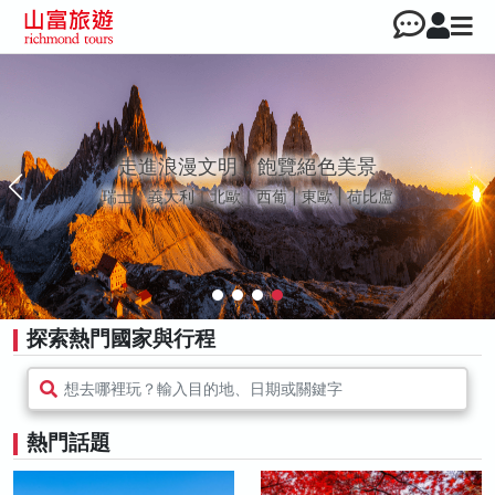
走進浪漫文明，飽覽絕色美景
瑞士｜義大利｜北歐｜西葡 | 東歐 | 荷比盧
探索熱門國家與行程
想去哪裡玩？輸入目的地、日期或關鍵字
熱門話題