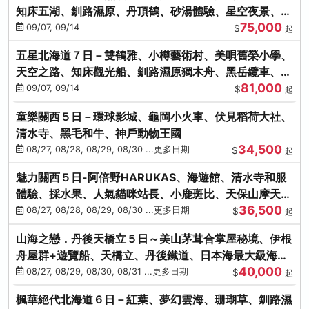
知床五湖、釧路濕原、丹頂鶴、砂湯體驗、星空夜景、洞
75,000
爺花火、螃蟹懷石料理
09/07, 09/14
$
起
五星北海道７日－雙鶴雅、小樽藝術村、美唄舊榮小學、
天空之路、知床觀光船、釧路濕原獨木舟、黑岳纜車、流
81,000
冰硝子館DIY玻璃杯
09/07, 09/14
$
起
童樂關西５日－環球影城、龜岡小火車、伏見稻荷大社、
清水寺、黑毛和牛、神戶動物王國
34,500
08/27, 08/28, 08/29, 08/30 ...更多日期
$
起
魅力關西５日-阿倍野HARUKAS、海遊館、清水寺和服
體驗、採水果、人氣貓咪站長、小鹿斑比、天保山摩天
36,500
輪、水上巴士
08/27, 08/28, 08/29, 08/30 ...更多日期
$
起
山海之戀．丹後天橋立５日～美山茅茸合掌屋秘境、伊根
舟屋群+遊覽船、天橋立、丹後鐵道、日本海最大級海鮮
40,000
市場
08/27, 08/29, 08/30, 08/31 ...更多日期
$
起
楓華絕代北海道６日－紅葉、夢幻雲海、珊瑚草、釧路濕