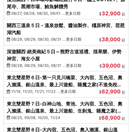
尾寺、黑潮市場、鮪魚解體秀
32,900
08/27, 08/28, 08/30, 09/01 ...更多日期
$
起
關西三溫泉５日－溫泉放鬆、醬油製作、橿原神宮、琵琶
湖汽船
38,000
08/28, 08/29, 08/30, 08/31 ...更多日期
$
起
深遊關西·絕美南紀５日～熊野古道巡禮、採果樂、伊勢
神宮、海女小屋
39,000
08/28, 08/29, 08/30, 08/31 ...更多日期
$
起
東北雙星野６日-第一只見川橋梁、大內宿、五色沼、奧
入瀨溪、銀山溫泉、最上川遊船、睡魔之家(不進免稅店)
62,900
(仙/青)
11/19, 11/20, 11/21, 11/22 ...更多日期
$
起
東北雙星野７日-白神山地、青池、大內宿、五色沼、奧
入瀨溪、銀山溫泉、最上川遊船、生剝鬼、睡魔之家(不
68,900
進免稅店)(仙/青)
08/25, 09/08, 10/05, 11/24
$
起
東北雙星野８日-大內宿、五色沼、奧入瀨溪、銀山溫