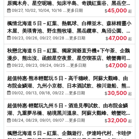
原獨木舟、星空呢喃、知床半島、奇蹟紅葉谷、黑岳空中
45,000
纜車、旭山動物園
09/27, 10/02, 10/04, 10/16 ...更多日期
$
起
楓情北海道５日－紅葉、熱氣球、白樺並木、森林精靈小
木屋、美瑛青池、野生熊牧場、黑岳纜車、鳥沼公園、紅
47,000
葉奇蹟谷、螃蟹吃到飽
09/23, 09/26, 09/27, 09/28 ...更多日期
$
起
秋戀北海道５日－紅葉、獨家洞爺直升機+下午茶、企鵝
漫步、熊出沒、函館星空夜景、星空喫茶店、螃蟹壽司、
47,000
海膽、三大螃蟹放題
09/22, 09/23, 09/24, 09/25 ...更多日期
$
起
超值特惠‧熊本輕鬆玩５日 - 高千穗峽、阿蘇大觀峰、由
布院金鱗湖、九州小京都、日本酒試飲、柳川遊船、熊本
30,500
城、熊本AEON
09/02, 09/13, 09/18, 09/22 ...更多日期
$
起
超值特惠‧輕鬆玩九州５日 - 酒造見學試飲、由布院金鱗
湖、九重夢吊橋、秘境黑川溫泉、阿蘇大觀峰、螃蟹吃到
32,000
飽
08/24, 08/29, 09/01, 09/07 ...更多日期
$
起
楓戀北海道５日－紅葉、企鵝遊行、伊達時代村、卡哇伊