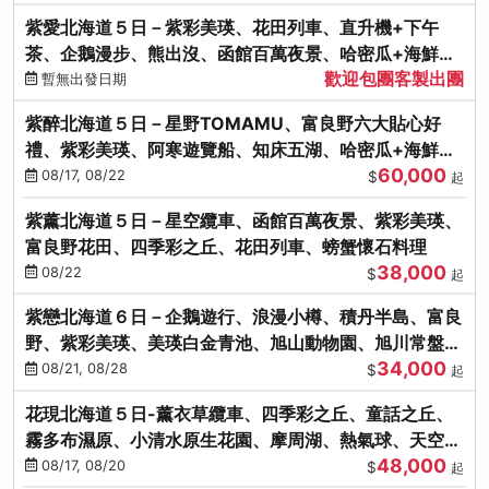
紫愛北海道５日－紫彩美瑛、花田列車、直升機+下午
茶、企鵝漫步、熊出沒、函館百萬夜景、哈密瓜+海鮮和
歡迎包團客製出團
牛八大螃蟹吃到飽
暫無出發日期
紫醉北海道５日－星野TOMAMU、富良野六大貼心好
禮、紫彩美瑛、阿寒遊覽船、知床五湖、哈密瓜+海鮮和
60,000
牛螃蟹吃到飽
08/17, 08/22
$
起
紫薰北海道５日－星空纜車、函館百萬夜景、紫彩美瑛、
富良野花田、四季彩之丘、花田列車、螃蟹懷石料理
38,000
08/22
$
起
紫戀北海道６日－企鵝遊行、浪漫小樽、積丹半島、富良
野、紫彩美瑛、美瑛白金青池、旭山動物園、旭川常盤旋
34,000
轉塔
08/21, 08/28
$
起
花現北海道５日-薰衣草纜車、四季彩之丘、童話之丘、
霧多布濕原、小清水原生花園、摩周湖、熱氣球、天空溫
48,000
泉SPA、螃蟹吃到飽
08/17, 08/20
$
起