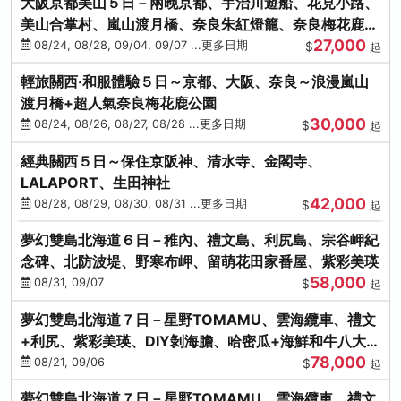
大阪京都美山５日－兩晚京都、宇治川遊船、花見小路、
美山合掌村、嵐山渡月橋、奈良朱紅燈籠、奈良梅花鹿、
27,000
流水瀑布電扶梯
08/24, 08/28, 09/04, 09/07 ...更多日期
$
起
輕旅關西‧和服體驗５日～京都、大阪、奈良～浪漫嵐山
渡月橋+超人氣奈良梅花鹿公園
30,000
08/24, 08/26, 08/27, 08/28 ...更多日期
$
起
經典關西５日～保住京阪神、清水寺、金閣寺、
LALAPORT、生田神社
42,000
08/28, 08/29, 08/30, 08/31 ...更多日期
$
起
夢幻雙島北海道６日－稚內、禮文島、利尻島、宗谷岬紀
念碑、北防波堤、野寒布岬、留萌花田家番屋、紫彩美瑛
58,000
08/31, 09/07
$
起
夢幻雙島北海道７日－星野TOMAMU、雲海纜車、禮文
+利尻、紫彩美瑛、DIY剝海膽、哈密瓜+海鮮和牛八大螃
78,000
蟹吃到飽
08/21, 09/06
$
起
夢幻雙島北海道７日－星野TOMAMU、雲海纜車、禮文