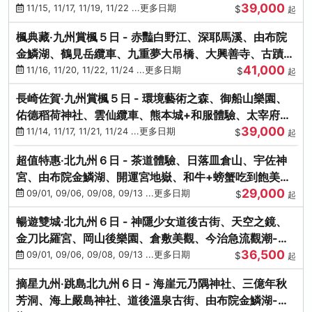
39,000
滿宮、竈門神社
11/15, 11/17, 11/19, 11/22 ...更多日期
$
起
楓典藏‧九州賞楓５日 - 赤豔白野江、深耶馬溪、由布院
金鱗湖、鶴見岳纜車、九重夢大吊橋、大興善寺、古蹟河
41,000
豚+和牛饗宴
11/16, 11/20, 11/22, 11/24 ...更多日期
$
起
長崎佐賀‧九州賞楓５日 - 環境藝術之森、御船山樂園、
佑德稻荷神社、雲仙纜車、熊本城+和服體驗、太宰府天
39,000
滿宮、光明禪寺
11/14, 11/17, 11/21, 11/24 ...更多日期
$
起
超值特惠‧北九州６日 - 茶道體驗、日落皿倉山、宇佐神
宮、由布院金鱗湖、開運宮地嶽、和牛+螃蟹吃到飽美
29,000
饌-台中出發
09/01, 09/06, 09/08, 09/13 ...更多日期
$
起
暢遊雙城‧北九州６日 - 神隱少女道後古街、天空之鏡、
金刀比羅宮、岡山後樂園、倉敷美觀、今治急流觀潮-台
36,500
中出發
09/01, 09/06, 09/08, 09/13 ...更多日期
$
起
摘星九州‧跳島北九州６日 - 海崖元乃隅神社、三億年秋
芳洞、海上嚴島神社、道後溫泉古街、由布院金鱗湖-台