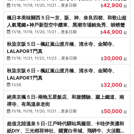
42,900
11/18, 11/19, 11/20, 11/21 ...更多日期
$
起
楓日本美味關西５日〜京、阪、神、奈良四都、和歌山超
人氣電鐵+神戶新型空中纜車、黑潮市場鮪魚秀、啖螃蟹
44,900
11/18, 11/19, 11/20, 11/21 ...更多日期
$
起
秋染京阪５日－楓紅嵐山渡月橋、清水寺、金閣寺、
LALAPORT門真
30,000
11/19, 11/21, 11/22, 11/23 ...更多日期
$
起
秋染京阪６日－楓紅嵐山渡月橋、清水寺、金閣寺、
LALAPORT門真
32,000
11/26
$
起
絕美京楓５日-兩晚五星飯店、和服體驗、蹴上鐵道、南
禪寺、有馬溫泉老街
50,000
11/18, 11/19, 11/20, 11/21 ...更多日期
$
起
超值北陸溫泉５日-江戶時代驛站馬籠宿、卡哇伊美濃和
紙DIY、三光稻荷神社、國寶白帝城、飛騨牛、大須觀音