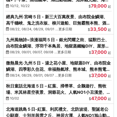
79,000
涮涮鍋(不進免稅店)
10/12, 10/22
$
起
經典九州‧宮崎５日 - 新三大百萬夜景、由布院金鱗湖、
高千穗峽、鬼之洗衣板、柳川遊船、巨無霸熊本熊、酒造
33,500
見學試飲
08/22, 08/24, 08/29, 09/01 ...更多日期
$
起
九州風物詩~浪漫福岡５日 - 銀光閃耀之街、猛獸巴士、
由布院金鱗湖、浮羽千本鳥居、地獄蒸鐵輪DIY、屋形船
37,000
晚宴、鸕鶿捕魚
08/29, 09/01, 09/07, 09/08 ...更多日期
$
起
微熱晨光‧九州５日 - 湯之花小屋、地獄蒸DIY、由布院金
鱗湖、四季彩久住花、幸福熱氣球、熊本城、熊本熊電
37,000
鐵、螃蟹吃到飽
08/24, 08/29, 09/01, 09/07 ...更多日期
$
起
秋日童話北海道５日－紅葉、掃帚草、企鵝遊行、熊牧
場、米其林星空夜景、洞爺花火、人氣NO1小丑漢堡、螃
47,000
蟹放題(千/函)
10/02
$
起
北海道跳島５日-紅葉、利尻禮文、北防波堤、聖誕老公
公馴鹿、士別羊與雲之丘、神居古潭、人氣NO1旭山動物