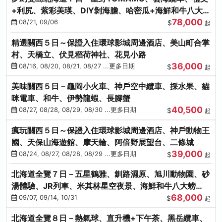
+利尻、紫彩美瑛、DIY剝海膽、哈密瓜+海鮮和牛八大螃
78,000
蟹吃到飽
08/21, 09/06
$
起
精選關西５日～保證入住環球影城周邊酒店、美山町合掌
村、天橋立、伏見稻荷神社、花見小路
36,000
08/16, 08/20, 08/21, 08/27 ...更多日期
$
起
美味關西５日－龜岡小火車、神戶空中纜車、採水果、貓
咪電車、和牛、伊勢龍蝦、長腳蟹
40,500
08/27, 08/28, 08/29, 08/30 ...更多日期
$
起
瘋玩關西５日～保證入住環球影城周邊酒店、神戶動物王
國、天保山海遊館、摩天輪、阿倍野展望台、二條城
39,000
08/24, 08/27, 08/28, 08/29 ...更多日期
$
起
北海道全覽７日－五星鶴雅、釧路濕原、旭川動物園、砂
湯體驗、JR列車、米其林星空夜景、海鮮和牛八大螃
68,000
蟹、卡哇依熊牧場
09/07, 09/14, 10/31
$
起
北海道全覽８日－熱氣球、直升機+下午茶、黑岳纜車、