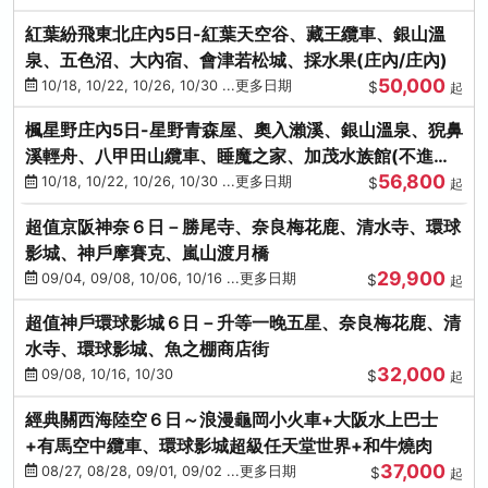
紅葉紛飛東北庄內5日-紅葉天空谷、藏王纜車、銀山溫
泉、五色沼、大內宿、會津若松城、採水果(庄內/庄內)
50,000
10/18, 10/22, 10/26, 10/30 ...更多日期
$
起
楓星野庄內5日-星野青森屋、奧入瀨溪、銀山溫泉、猊鼻
溪輕舟、八甲田山纜車、睡魔之家、加茂水族館(不進店)
56,800
(庄內/庄內)
10/18, 10/22, 10/26, 10/30 ...更多日期
$
起
超值京阪神奈６日－勝尾寺、奈良梅花鹿、清水寺、環球
影城、神戶摩賽克、嵐山渡月橋
29,900
09/04, 09/08, 10/06, 10/16 ...更多日期
$
起
超值神戶環球影城６日－升等一晚五星、奈良梅花鹿、清
水寺、環球影城、魚之棚商店街
32,000
09/08, 10/16, 10/30
$
起
經典關西海陸空６日～浪漫龜岡小火車+大阪水上巴士
+有馬空中纜車、環球影城超級任天堂世界+和牛燒肉
37,000
08/27, 08/28, 09/01, 09/02 ...更多日期
$
起