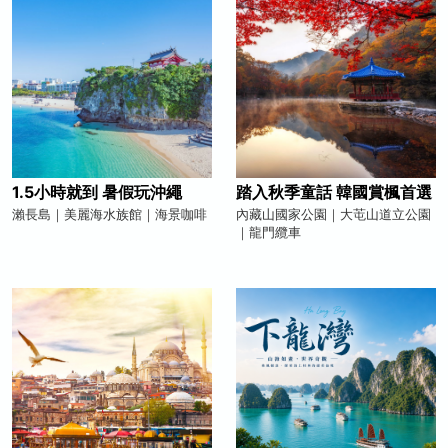
1.5小時就到 暑假玩沖繩
踏入秋季童話 韓國賞楓首選
瀨長島｜美麗海水族館｜海景咖啡
內藏山國家公園｜大芚山道立公園
｜龍門纜車