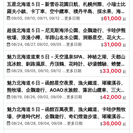
五星北海道５日－新雪谷花園日航、札幌州際、小瑞士比
羅夫小鎮、卡丁車、空中纜車、積丹半島、採水果、海鮮
61,000
和牛螃蟹放題
09/05, 09/10, 09/11, 09/12 ...更多日期
$
起
超值北海道５日－尼克斯海洋公園、企鵝遊行、卡哇伊熊
牧場、浪漫小樽、羊蹄山名水公園、洞爺星空、花火大
31,000
會、螃蟹懷石料理
08/24, 08/27, 09/02, 09/05 ...更多日期
$
起
魅力北海道道東５日－天空溫泉SPA、神秘之湖、天都山
流冰館、釧路濕原、丹頂鶴、花時計、砂湯體驗、螃蟹吃
33,000
到飽
08/29, 09/05, 09/10, 09/12 ...更多日期
$
起
魅力北海道６日－函館星空夜景、漁火鐵道、璀璨溪谷、
熊牧場、企鵝遊行、AOAO水族館、藻岩山纜車、三大螃
42,000
蟹吃到飽
08/19, 08/26, 09/02, 09/09 ...更多日期
$
起
魅力北海道５日－函館百萬夜景、漁火鐵道、卡哇伊熊牧
場、伊達時代村、企鵝遊行、奇幻燈遊步道、璀璨溪谷、
36,000
人氣NO1小丑漢堡
08/24, 08/28, 09/04, 09/08 ...更多日期
$
起