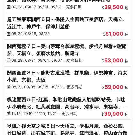
39,500
09/04, 09/07, 09/14, 09/19 ...更多日期
$
起
超五星奢華關西５日～保證入住四晚五星酒店、天橋立、
近江牛、神戶牛、保津川遊船
51,000
08/24, 08/28, 08/29
$
起
關西蒐秘７日～美山茅茸合掌屋秘境、伊根舟屋群+遊覽
船、天橋立、須磨水族館、勝尾寺
53,000
08/28, 08/31, 09/04, 09/07 ...更多日期
$
起
關西全覽８日～熊野古道巡禮、採果樂、伊勢神宮、海女
小屋、京都、大阪
59,000
08/31, 09/08, 09/15, 09/29 ...更多日期
$
起
楓迷關西５日-紅葉、和歌山電鐵超人氣貓咪站長、卡哇
伊小鹿斑比、紅葉溪庭園、高台寺、清水寺、東福寺、伊
39,900
勢龍蝦+和牛
11/18, 11/19, 11/20, 11/21 ...更多日期
$
起
秋楓丹後天空之城５日〜天橋立、伊根舟屋、傘松公園、
竹田城跡、出石城下町、勝尾寺、箕面瀑布、燒肉食放題