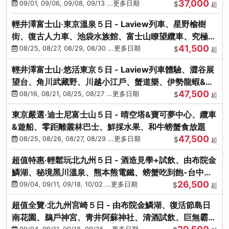
37,000
中出發
09/01, 09/06, 09/08, 09/13 ...更多日期
$
起
輕井澤富士山‧東京溫泉５日 - Laview列車、星野榆樹
街、復古人力車、池袋水族館、富士山瞭望纜車、究極海
41,500
鮮食放題
08/25, 08/27, 08/29, 08/30 ...更多日期
$
起
輕井澤富士山‧悠活東京５日 - Laview列車體驗、澀谷展
望台、角川武藏野、川越小江戶、蟹道樂、伊勢龍蝦&海
47,500
膽生魚片
08/16, 08/21, 08/25, 08/27 ...更多日期
$
起
東京嚴選‧迪士尼富士山５日 - 晴空塔&寶可夢中心、纜車
&遊船、零距離叢林巴士、鮮採水果、和牛螃蟹食放題
47,500
08/25, 08/26, 08/27, 08/29 ...更多日期
$
起
超值特惠‧輕鬆玩北九州５日 - 酒造見學+試飲、由布院金
鱗湖、秘境黑川溫泉、熊本熊電鐵、螃蟹吃到飽-台中出
26,500
發
09/04, 09/11, 09/18, 10/02 ...更多日期
$
起
超值全覽‧北九州宮崎５日 - 由布院金鱗湖、復活節島日
南花園、鵜戶神宮、青井阿蘇神社、清酒試飲、巨無霸熊