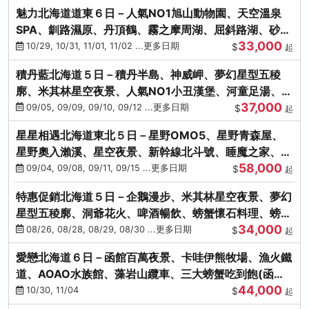
魅力北海道道東６日－人氣NO1旭山動物園、天空溫泉
SPA、釧路濕原、丹頂鶴、霧之摩周湖、屈斜路湖、砂湯
33,000
體驗
10/29, 10/31, 11/01, 11/02 ...更多日期
$
起
積丹藍北海道５日－積丹半島、神威岬、夢幻星型五稜
廓、米其林星空夜景、人氣NO1小丑漢堡、河童足湯、奇
37,000
幻燈遊步道、璀璨溪谷
09/05, 09/09, 09/10, 09/12 ...更多日期
$
起
星星相遇北海道東北５日－星野OMO5、星野青森屋、
星野奧入瀨溪、星空夜景、新幹線北斗號、睡魔之家、十
58,000
和田湖(不進免稅店)
09/04, 09/08, 09/11, 09/15 ...更多日期
$
起
特惠促銷北海道５日－企鵝漫步、米其林星空夜景、夢幻
星型五稜廓、洞爺花火、啤酒暢飲、螃蟹懷石料理、螃蟹
34,000
吃到飽
08/26, 08/28, 08/29, 08/30 ...更多日期
$
起
愛戀北海道６日－函館百萬夜景、卡哇伊熊牧場、漁火鐵
道、AOAO水族館、藻岩山纜車、三大螃蟹吃到飽(函館/
44,000
千歲)
10/30, 11/04
$
起