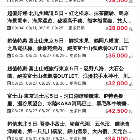
29,500
本熊-台中出發
09/04, 09/11, 09/18, 09/25 ...更多日期
$
起
超值好運‧北九州鐵道５日 - 虹之松原、抹茶體驗、島原
海景電車、海豚巡遊、秘境高千穗、熊本熊電鐵、旅人觀
29,000
光列車-台中出發
09/04, 09/11, 09/18, 09/25 ...更多日期
$
起
超值特惠‧富士山東京５日 - 鮮採水果、鶴岡八幡宮、江
之島電扶梯、敘敘苑燒肉、絕美富士山御殿場OUTLET
35,000
08/25, 08/25, 08/27, 08/29 ...更多日期
$
起
超值特惠‧富士山輕旅行東京５日 - 忍野八海、大石公
園、絕美富士山御殿場OUTLET、浪漫花手水神社、川越
32,000
小江戶
08/25, 08/27, 08/29, 08/30 ...更多日期
$
起
富士山‧東京迪士尼５日 - 河口湖瞭望纜車、IP特色餐
廳、澀谷展望台、水陸KABA河馬巴士、黑毛和牛螃蟹美
42,500
饌、季節採果
08/25, 08/27, 08/29, 08/30 ...更多日期
$
起
超值東北５日-吾妻小富士、豬苗代湖、五色沼、貓咪會
津鐵道、第一只見川橋梁、銀山溫泉、大內宿、天元台高
34,000
原纜車
08/30, 08/31, 09/02, 09/03 ...更多日期
$
起