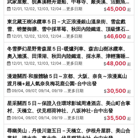
武家屋敷、猊鼻溪輕舟遊船、中尊寺、嚴美溪、活鮑魚
45,000
燒、烤牡蠣、握壽司體驗
12/01, 12/02, 12/03, 12/04 ...更多日期
$
起
東北藏王樹冰纜車５日－大正浪漫銀山溫泉街、雪盆戲
雪、螃蟹御膳、雪中採草莓、秋田內陸鐵道、頂級懷石料
46,600
理、松島遊船
12/01, 12/02, 12/03, 12/04 ...更多日期
$
起
冬雪夢幻星野青森屋５日-暖爐列車、森吉山樹冰纜車、
奧入瀨溪、田澤湖、秋田內陸鐵道、採水果、津輕藩睡魔
48,000
村(不進免稅店)
12/01, 12/02, 12/03, 12/04 ...更多日期
$
起
漫遊關西‧和服體驗５日～京都、大阪、奈良～浪漫嵐山
渡月橋+超人氣奈良梅花鹿公園-台中出發
30,500
09/04, 09/07, 09/14, 09/19 ...更多日期
$
起
星采關西５日～保證入住環球影城周邊酒店、美山町合掌
村、天橋立、伏見稻荷神社、八坂神社-台中出發
35,500
09/04, 09/07, 09/14, 09/19 ...更多日期
$
起
尋幽美山．丹後川遊五日－天橋立、伊根舟屋群、美山合
掌村、清水寺、東大寺、伏見稻荷大社-台中出發