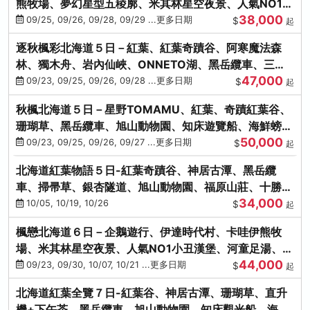
熊牧場、夢幻星型五稜廓、米其林星空夜景、人氣NO1小
38,000
丑漢堡、洞爺花火
09/25, 09/26, 09/28, 09/29 ...更多日期
$
起
逐秋楓彩北海道５日－紅葉、紅葉奇蹟谷、阿寒魔法森
林、獨木舟、岩內仙峽、ONNETO湖、黑岳纜車、三國
47,000
峠、豐平峽、螃蟹溫泉
09/23, 09/25, 09/26, 09/28 ...更多日期
$
起
秋楓北海道５日－星野TOMAMU、紅葉、奇蹟紅葉谷、
珊瑚草、黑岳纜車、旭山動物園、知床遊覽船、海鮮螃蟹
50,000
和牛吃到飽
09/23, 09/25, 09/26, 09/27 ...更多日期
$
起
北海道紅葉物語５日-紅葉奇蹟谷、神居古潭、黑岳纜
車、掃帚草、銀杏隧道、旭山動物園、福原山莊、十勝牧
34,000
場、冰的美術館
10/05, 10/19, 10/26
$
起
楓戀北海道６日－企鵝遊行、伊達時代村、卡哇伊熊牧
場、米其林星空夜景、人氣NO1小丑漢堡、河童足湯、奇
44,000
幻燈遊步道、洞爺花火
09/23, 09/30, 10/07, 10/21 ...更多日期
$
起
北海道紅葉全覽７日-紅葉谷、神居古潭、珊瑚草、直升
機+下午茶、黑岳纜車、旭山動物園、知床觀光船、海膽