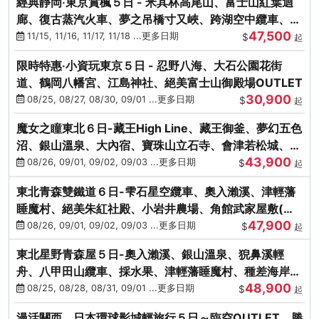
經典靜岡‧東京賞楓５日 - 米其林高尾山、富士山紅葉迴
廊、復古蒸汽火車、夢之吊橋寸又峽、跨湖空中纜車、抹
47,500
茶體驗、三溪園
11/15, 11/16, 11/17, 11/18 ...更多日期
$
起
限時特惠‧小資玩東京５日 - 忍野八海、大石公園花街
道、鶴岡八幡宮、江島神社、絕美富士山御殿場OUTLET
30,900
08/25, 08/27, 08/30, 09/01 ...更多日期
$
起
魔女之瞳東北６日-藏王High Line、藏王御釜、夢幻五色
沼、銀山溫泉、大內宿、寶珠山立石寺、會津若松城、燒
43,900
肉吃到飽
08/26, 09/01, 09/02, 09/03 ...更多日期
$
起
東北青森雙鐵道６日-雫石星空纜車、奧入瀨溪、津輕藩
睡魔村、絕美朱紅社殿、小岩井農場、角館武家屋敷(不
47,900
進免稅店)
08/26, 09/01, 09/02, 09/03 ...更多日期
$
起
東北星野青森屋５日-奧入瀨溪、銀山溫泉、猊鼻溪輕
舟、八甲田山纜車、採水果、津輕藩睡魔村、種差海岸、
48,900
法式料理(不進免稅店)
08/25, 08/28, 08/31, 09/01 ...更多日期
$
起
漫活關西．日本環球影城輕旅行５日～臨空OUTLET、勝