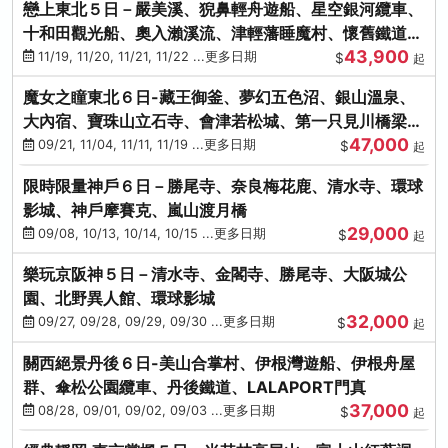
戀上東北５日－嚴美溪、猊鼻輕舟遊船、星空銀河纜車、
十和田觀光船、奧入瀨溪流、津輕藩睡魔村、懷舊鐵道
43,900
（青森／仙台）
11/19, 11/20, 11/21, 11/22 ...更多日期
$
起
魔女之瞳東北６日-藏王御釜、夢幻五色沼、銀山溫泉、
大內宿、寶珠山立石寺、會津若松城、第一只見川橋梁、
47,000
燒肉吃到飽
09/21, 11/04, 11/11, 11/19 ...更多日期
$
起
限時限量神戶６日－勝尾寺、奈良梅花鹿、清水寺、環球
影城、神戶摩賽克、嵐山渡月橋
29,000
09/08, 10/13, 10/14, 10/15 ...更多日期
$
起
樂玩京阪神５日－清水寺、金閣寺、勝尾寺、大阪城公
園、北野異人館、環球影城
32,000
09/27, 09/28, 09/29, 09/30 ...更多日期
$
起
關西絕景丹後６日-美山合掌村、伊根灣遊船、伊根舟屋
群、傘松公園纜車、丹後鐵道、LALAPORT門真
37,000
08/28, 09/01, 09/02, 09/03 ...更多日期
$
起