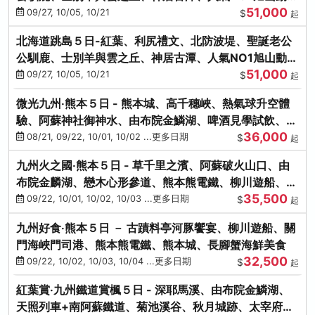
51,000
園、海膽涮涮鍋
09/27, 10/05, 10/21
$
起
北海道跳島５日-紅葉、利尻禮文、北防波堤、聖誕老公
公馴鹿、士別羊與雲之丘、神居古潭、人氣NO1旭山動物
51,000
園、海膽涮涮鍋
09/27, 10/05, 10/21
$
起
微光九州‧熊本５日 - 熊本城、高千穗峽、熱氣球升空體
驗、阿蘇神社御神水、由布院金鱗湖、啤酒見學試飲、豪
36,000
華海鮮盛宴
08/21, 09/22, 10/01, 10/02 ...更多日期
$
起
九州火之國‧熊本５日 - 草千里之濱、阿蘇破火山口、由
布院金麟湖、戀木心形參道、熊本熊電鐵、柳川遊船、地
35,500
獄蒸DIY
09/22, 10/01, 10/02, 10/03 ...更多日期
$
起
九州好食‧熊本５日 － 古蹟料亭河豚饗宴、柳川遊船、關
門海峽門司港、熊本熊電鐵、熊本城、長腳蟹海鮮美食
32,500
09/22, 10/02, 10/03, 10/04 ...更多日期
$
起
紅葉賞‧九州鐵道賞楓５日 - 深耶馬溪、由布院金鱗湖、
天照列車+南阿蘇鐵道、菊池溪谷、秋月城跡、太宰府天