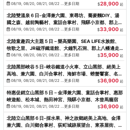
28,900
街、下呂溫泉
08/19, 08/20, 08/21, 08/22 ...更多日期
$
起
北陸雙溫泉６日-金澤兼六園、東尋坊、蕎麥麵DIY、湯
國之森、越前陶藝村、童話合掌村、飛驒小京都、郡上八
33,900
幡
08/19, 08/20, 08/21, 08/22 ...更多日期
$
起
北陸童趣四大主題５日－樂高樂園、SEA LIFE水族館、
牧歌之里、JR磁浮鐵道館、大鐘乳石洞、郡上八幡邊走
35,900
邊吃
08/19, 08/20, 08/21, 08/22 ...更多日期
$
起
北陸黑部峽谷５日-峽谷鐵道小火車、立山黑部、絕美上
高地、兼六園、白川合掌村、海鮮市場、螃蟹饗宴、名湯
36,900
雙溫泉
08/19, 08/20, 08/21, 08/22 ...更多日期
$
起
特惠促銷立山黑部５日－金澤兼六園、童話合掌村、惠那
峽遊船、松本城、熱田神宮、飛驒小京都、木曾馬籠宿
36,900
08/19, 08/20, 08/21, 08/22 ...更多日期
$
起
北陸立山黑部６日-採水果、神之故鄉絕美上高地、金澤
兼六園、白川鄉合掌村、荻町城跡展望台、東茶屋街、名