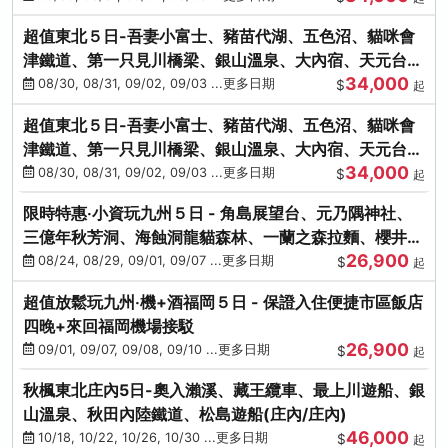
超值東北５日-吾妻小富士、豬苗代湖、五色沼、貓咪會
津鐵道、第一只見川橋梁、銀山溫泉、大內宿、天元台高
34,000
原纜車
08/30, 08/31, 09/02, 09/03 ...更多日期
$
起
超值東北５日-吾妻小富士、豬苗代湖、五色沼、貓咪會
津鐵道、第一只見川橋梁、銀山溫泉、大內宿、天元台高
34,000
原纜車
08/30, 08/31, 09/02, 09/03 ...更多日期
$
起
限時特惠‧小資玩九州５日 - 角島展望台、元乃隅神社、
三億年秋芳洞、海蝕洞龍貓森林、一蘭之森拉麵、櫻井二
26,900
見浦
08/24, 08/29, 09/01, 09/07 ...更多日期
$
起
超值放鬆玩九州‧機+酒福岡５日 - 保證入住便捷市區飯店
四晚+來回福岡機場接駁
26,900
09/01, 09/07, 09/08, 09/10 ...更多日期
$
起
秋楓東北庄內5日-奧入瀨溪、藏王纜車、最上川遊船、銀
山溫泉、秋田內陸鐵道、松島遊船(庄內/庄內)
46,000
10/18, 10/22, 10/26, 10/30 ...更多日期
$
起