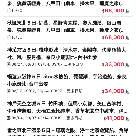
泉、猊鼻溪輕舟、八甲田山纜車、採水果、睡魔之家(不
68,000
進免稅店)
10/30
$
起
秋楓東北５日-紅葉、星野青森屋、奧入瀨溪、銀山溫
泉、猊鼻溪輕舟、八甲田山纜車、採水果、睡魔之家(不
68,000
進免稅店)
10/30
$
起
神采京阪５日-環球影城、清水寺、金閣寺、伏見稻荷大
社、嵐山渡月橋、奈良小鹿斑比-台中出發
33,000
08/24, 08/31, 09/04, 09/07 ...更多日期
$
起
暢遊京阪神５日-átoa水族館、琵琶湖、宇治遊船、奈良
小鹿斑比-台中出發
34,000
08/17, 09/02, 09/04, 09/07 ...更多日期
$
起
神戶天空之城５日-竹田城、但馬小京都、美山合掌村、
伊根灣遊船、天橋立傘松纜車、香草花園空中纜車、伊勢
41,000
龍蝦-台中出發
09/04, 09/07, 09/14, 09/19 ...更多日期
$
起
雪之東北三溫泉５日－琉璃之眼、淨土之濱遊覽船、角館