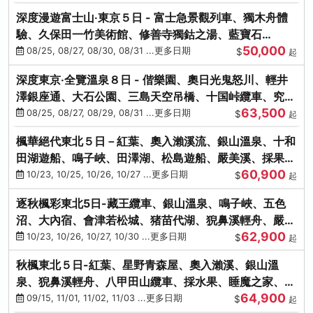
深度漫遊富士山‧東京５日 - 富士急景觀列車、獨木舟體
驗、久保田一竹美術館、修善寺獨鈷之湯、藍寶石
50,000
SAPHIR踴子號
08/25, 08/27, 08/30, 08/31 ...更多日期
$
起
深度東京‧全覽溫泉８日 - 偕樂園、奧日光鬼怒川、輕井
澤銀座通、大石公園、三島天空吊橋、十国峠纜車、究極
63,500
海鮮食べ放題
08/25, 08/27, 08/29, 08/31 ...更多日期
$
起
楓華絕代東北５日－紅葉、奧入瀨溪流、銀山溫泉、十和
田湖遊船、鳴子峽、田澤湖、松島遊船、嚴美溪、採果烤
60,900
牡蠣
10/23, 10/25, 10/26, 10/27 ...更多日期
$
起
逐秋楓彩東北5日-藏王纜車、銀山溫泉、鳴子峽、五色
沼、大內宿、會津若松城、猪苗代湖、猊鼻溪輕舟、嚴美
62,900
溪、松島海灣遊船
10/23, 10/26, 10/27, 10/30 ...更多日期
$
起
秋楓東北５日-紅葉、星野青森屋、奧入瀨溪、銀山溫
泉、猊鼻溪輕舟、八甲田山纜車、採水果、睡魔之家、法
64,900
式料理(不進免稅店)
09/15, 11/01, 11/02, 11/03 ...更多日期
$
起