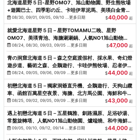
北海道星野５日-星野OMO7、旭山動物園、野生熊牧場
+遊園巴士、四季彩の丘、卡哇伊草泥馬、美瑛白金青
40,000
池、螃蟹吃到飽
08/30, 09/01, 09/05, 09/10 ...更多日期
$
起
就愛北海道星野５日－星野TOMAMU二晚、星野
OMO7、美瑛青池、海膽涮涮鍋、人氣NO1旭山動物
47,000
園、海鮮和牛螃蟹吃到飽
08/24, 08/30, 09/03, 09/05 ...更多日期
$
起
青の洞窟北海道５日－森之空庭渡假村、採水果、奇幻燈
遊步道、藝術之森、企鵝遊行、卡哇伊熊牧場、忍者伊達
44,000
時代村、螃蟹吃到飽
08/24, 09/05, 09/06, 09/09 ...更多日期
$
起
初戀北海道５日－獨家洞爺直升機、企鵝遊行、天狗山纜
車、函館百萬星空夜景、海膽、北方馬公園、海鮮和牛螃
43,000
蟹吃到飽
08/25, 09/02, 09/05, 09/09 ...更多日期
$
起
遇上初戀北海道５日－五星鶴雅、釧路濕原、足浴砂湯、
常盤旋轉塔、人氣NO1旭山動物園、爐端燒、和牛海鮮螃
44,000
蟹吃到飽
09/05, 09/10, 09/12, 09/14 ...更多日期
$
起