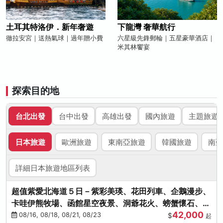
土耳其特洛伊．新年奢遊
下龍灣 奢華航行
徹拉安宮｜送熱氣球｜過年贈小費
六星級先鋒郵輪｜五星豪華酒店｜
米其林饗宴
探索目的地
台北出發
台中出發
高雄出發
國內旅遊
主題旅遊
日本旅遊
歐洲旅遊
東南亞旅遊
韓國旅遊
南亞
詳細日本旅遊地區列表
超值紫愛北海道５日－紫彩美瑛、花田列車、企鵝漫步、
卡哇伊熊牧場、函館星空夜景、洞爺花火、螃蟹懷石、啤
42,000
酒暢飲
08/16, 08/18, 08/21, 08/23
$
起