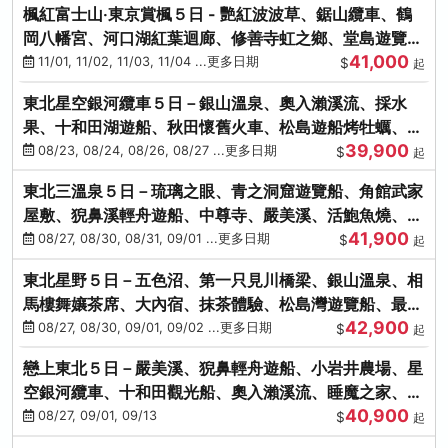
楓紅富士山‧東京賞楓５日 - 艷紅波波草、鋸山纜車、鶴
岡八幡宮、河口湖紅葉迴廊、修善寺虹之鄉、堂島遊覽
41,000
船、熱海梅園
11/01, 11/02, 11/03, 11/04 ...更多日期
$
起
東北星空銀河纜車５日－銀山溫泉、奧入瀨溪流、採水
果、十和田湖遊船、秋田懷舊火車、松島遊船烤牡蠣、嚴
39,900
美溪、螃蟹本家
08/23, 08/24, 08/26, 08/27 ...更多日期
$
起
東北三溫泉５日－琉璃之眼、青之洞窟遊覽船、角館武家
屋敷、猊鼻溪輕舟遊船、中尊寺、嚴美溪、活鮑魚燒、烤
41,900
牡蠣、握壽司體驗
08/27, 08/30, 08/31, 09/01 ...更多日期
$
起
東北星野５日－五色沼、第一只見川橋梁、銀山溫泉、相
馬樓舞孃茶席、大內宿、抹茶體驗、松島灣遊覽船、最上
42,900
川輕舟、螃蟹御膳
08/27, 08/30, 09/01, 09/02 ...更多日期
$
起
戀上東北５日－嚴美溪、猊鼻輕舟遊船、小岩井農場、星
空銀河纜車、十和田觀光船、奧入瀨溪流、睡魔之家、朱
40,900
紅社殿（仙台／青森）
08/27, 09/01, 09/13
$
起