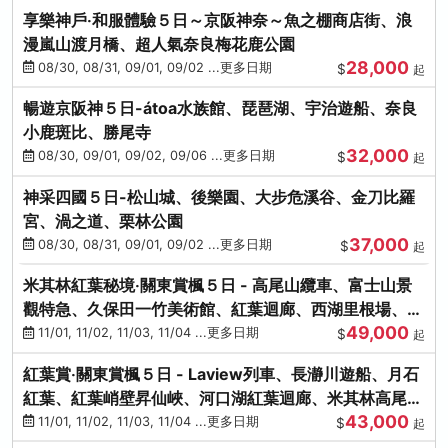
享樂神戶‧和服體驗５日～京阪神奈～魚之棚商店街、浪
漫嵐山渡月橋、超人氣奈良梅花鹿公園
28,000
08/30, 08/31, 09/01, 09/02 ...更多日期
$
起
暢遊京阪神５日-átoa水族館、琵琶湖、宇治遊船、奈良
小鹿斑比、勝尾寺
32,000
08/30, 09/01, 09/02, 09/06 ...更多日期
$
起
神采四國５日-松山城、後樂園、大步危溪谷、金刀比羅
宮、渦之道、栗林公園
37,000
08/30, 08/31, 09/01, 09/02 ...更多日期
$
起
米其林紅葉秘境‧關東賞楓５日 - 高尾山纜車、富士山景
觀特急、久保田一竹美術館、紅葉迴廊、西湖里根場、銀
49,000
杏大道
11/01, 11/02, 11/03, 11/04 ...更多日期
$
起
紅葉賞‧關東賞楓５日 - Laview列車、長瀞川遊船、月石
紅葉、紅葉峭壁昇仙峽、河口湖紅葉迴廊、米其林高尾
43,000
山、海鮮盛宴
11/01, 11/02, 11/03, 11/04 ...更多日期
$
起