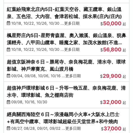
紅葉紛飛東北庄內5日-紅葉天空谷、藏王纜車、銀山溫
泉、五色沼、大內宿、會津若松城、採水果(庄內/庄內)
50,000
10/18, 10/22, 10/26, 10/30 ...更多日期
$
起
楓星野庄內5日-星野青森屋、奧入瀨溪、銀山溫泉、猊鼻
溪輕舟、八甲田山纜車、睡魔之家、加茂水族館(不進店)
56,800
(庄內/庄內)
10/18, 10/22, 10/26, 10/30 ...更多日期
$
起
超值京阪神奈６日－勝尾寺、奈良梅花鹿、清水寺、環球
影城、神戶摩賽克、嵐山渡月橋
29,900
09/04, 09/08, 10/06, 10/16 ...更多日期
$
起
超值神戶環球影城６日－升等一晚五星、奈良梅花鹿、清
水寺、環球影城、魚之棚商店街
32,000
09/08, 10/16, 10/30
$
起
經典關西海陸空６日～浪漫龜岡小火車+大阪水上巴士
+有馬空中纜車、環球影城超級任天堂世界+和牛燒肉
37,000
08/27, 08/28, 09/01, 09/02 ...更多日期
$
起