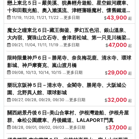
戀上東北５日－嚴美溪、猊鼻輕舟遊船、星空銀河纜車、
十和田觀光船、奧入瀨溪流、津輕藩睡魔村、懷舊鐵道
43,900
（青森／仙台）
11/19, 11/20, 11/21, 11/22 ...更多日期
$
起
魔女之瞳東北６日-藏王御釜、夢幻五色沼、銀山溫泉、
大內宿、寶珠山立石寺、會津若松城、第一只見川橋梁、
47,000
燒肉吃到飽
09/21, 11/04, 11/11, 11/19 ...更多日期
$
起
限時限量神戶６日－勝尾寺、奈良梅花鹿、清水寺、環球
影城、神戶摩賽克、嵐山渡月橋
29,000
09/08, 10/13, 10/14, 10/15 ...更多日期
$
起
樂玩京阪神５日－清水寺、金閣寺、勝尾寺、大阪城公
園、北野異人館、環球影城
32,000
09/27, 09/28, 09/29, 09/30 ...更多日期
$
起
關西絕景丹後６日-美山合掌村、伊根灣遊船、伊根舟屋
群、傘松公園纜車、丹後鐵道、LALAPORT門真
37,000
08/28, 09/01, 09/02, 09/03 ...更多日期
$
起