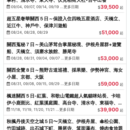
39,500
09/04, 09/07, 09/14, 09/19 ...更多日期
$
起
超五星奢華關西５日～保證入住四晚五星酒店、天橋立、
近江牛、神戶牛、保津川遊船
51,000
08/24, 08/28, 08/29
$
起
關西蒐秘７日～美山茅茸合掌屋秘境、伊根舟屋群+遊覽
船、天橋立、須磨水族館、勝尾寺
53,000
08/28, 08/31, 09/04, 09/07 ...更多日期
$
起
關西全覽８日～熊野古道巡禮、採果樂、伊勢神宮、海女
小屋、京都、大阪
59,000
08/31, 09/08, 09/15, 09/29 ...更多日期
$
起
楓迷關西５日-紅葉、和歌山電鐵超人氣貓咪站長、卡哇
伊小鹿斑比、紅葉溪庭園、高台寺、清水寺、東福寺、伊
39,900
勢龍蝦+和牛
11/18, 11/19, 11/20, 11/21 ...更多日期
$
起
秋楓丹後天空之城５日〜天橋立、伊根舟屋、傘松公園、
竹田城跡、出石城下町、勝尾寺、箕面瀑布、燒肉食放題