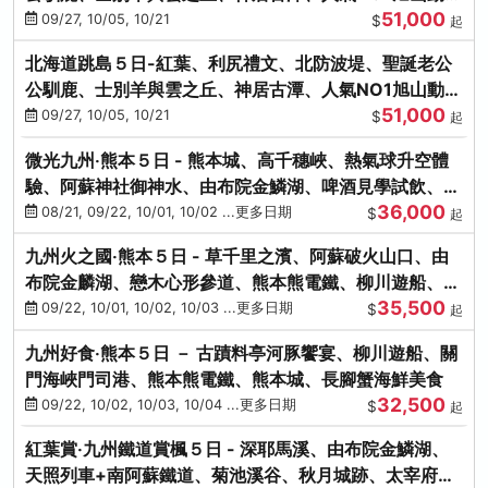
51,000
園、海膽涮涮鍋
09/27, 10/05, 10/21
$
起
北海道跳島５日-紅葉、利尻禮文、北防波堤、聖誕老公
公馴鹿、士別羊與雲之丘、神居古潭、人氣NO1旭山動物
51,000
園、海膽涮涮鍋
09/27, 10/05, 10/21
$
起
微光九州‧熊本５日 - 熊本城、高千穗峽、熱氣球升空體
驗、阿蘇神社御神水、由布院金鱗湖、啤酒見學試飲、豪
36,000
華海鮮盛宴
08/21, 09/22, 10/01, 10/02 ...更多日期
$
起
九州火之國‧熊本５日 - 草千里之濱、阿蘇破火山口、由
布院金麟湖、戀木心形參道、熊本熊電鐵、柳川遊船、地
35,500
獄蒸DIY
09/22, 10/01, 10/02, 10/03 ...更多日期
$
起
九州好食‧熊本５日 － 古蹟料亭河豚饗宴、柳川遊船、關
門海峽門司港、熊本熊電鐵、熊本城、長腳蟹海鮮美食
32,500
09/22, 10/02, 10/03, 10/04 ...更多日期
$
起
紅葉賞‧九州鐵道賞楓５日 - 深耶馬溪、由布院金鱗湖、
天照列車+南阿蘇鐵道、菊池溪谷、秋月城跡、太宰府天