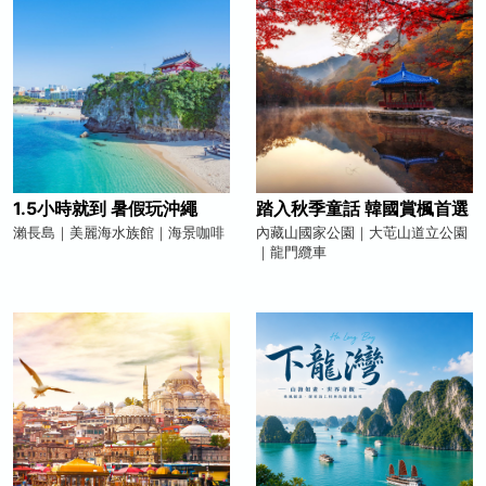
1.5小時就到 暑假玩沖繩
踏入秋季童話 韓國賞楓首選
瀨長島｜美麗海水族館｜海景咖啡
內藏山國家公園｜大芚山道立公園
｜龍門纜車