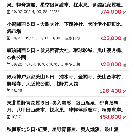
泉、輕舟遊船、星空銀河纜車、採水果、角館武家屋敷
74,900
(不進免稅店)(仙/青)
09/07, 09/14, 09/28, 11/23
$
起
小資關西５日－大鳥大社、下鴨神社、卡哇伊小鹿斑比、
錦市場
25,000
08/20, 09/26, 10/07, 10/08 ...更多日期
$
起
繽紛關西５日－伏見稻荷大社、環球影城、嵐山渡月橋、
奈良公園
26,000
09/26, 10/04, 10/07, 10/08 ...更多日期
$
起
限時神戶京都美山５日－清水寺、金閣寺、美山合掌村、
勝尾寺、大阪城公園、北野異人館
28,400
08/26
$
起
東北星野青森屋５日-奧入瀨溪、銀山溫泉、猊鼻溪輕
舟、八甲田山纜車、採水果、津輕藩睡魔村、種差海岸
58,800
(不進免稅店)
10/17
$
起
秋楓東北５日-紅葉、星野青森屋、奧入瀨溪、銀山溫