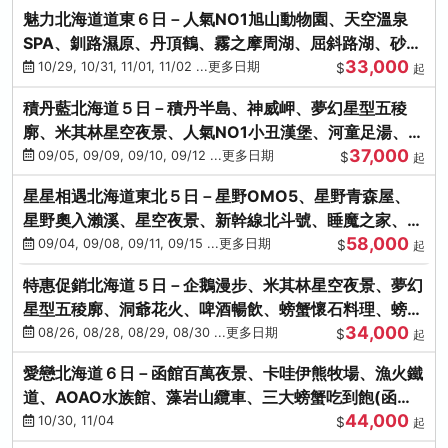
魅力北海道道東６日－人氣NO1旭山動物園、天空溫泉
SPA、釧路濕原、丹頂鶴、霧之摩周湖、屈斜路湖、砂湯
33,000
體驗
10/29, 10/31, 11/01, 11/02 ...更多日期
$
起
積丹藍北海道５日－積丹半島、神威岬、夢幻星型五稜
廓、米其林星空夜景、人氣NO1小丑漢堡、河童足湯、奇
37,000
幻燈遊步道、璀璨溪谷
09/05, 09/09, 09/10, 09/12 ...更多日期
$
起
星星相遇北海道東北５日－星野OMO5、星野青森屋、
星野奧入瀨溪、星空夜景、新幹線北斗號、睡魔之家、十
58,000
和田湖(不進免稅店)
09/04, 09/08, 09/11, 09/15 ...更多日期
$
起
特惠促銷北海道５日－企鵝漫步、米其林星空夜景、夢幻
星型五稜廓、洞爺花火、啤酒暢飲、螃蟹懷石料理、螃蟹
34,000
吃到飽
08/26, 08/28, 08/29, 08/30 ...更多日期
$
起
愛戀北海道６日－函館百萬夜景、卡哇伊熊牧場、漁火鐵
道、AOAO水族館、藻岩山纜車、三大螃蟹吃到飽(函館/
44,000
千歲)
10/30, 11/04
$
起