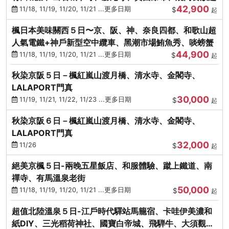
42,900
11/18, 11/19, 11/20, 11/21 ...更多日期
$
起
楓日本美味關西５日〜京、阪、神、奈良四都、和歌山超
人氣電鐵+神戶新型空中纜車、黑潮市場鮪魚秀、啖螃蟹
44,900
11/18, 11/19, 11/20, 11/21 ...更多日期
$
起
秋染京阪５日－楓紅嵐山渡月橋、清水寺、金閣寺、
LALAPORT門真
30,000
11/19, 11/21, 11/22, 11/23 ...更多日期
$
起
秋染京阪６日－楓紅嵐山渡月橋、清水寺、金閣寺、
LALAPORT門真
32,000
11/26
$
起
絕美京楓５日-兩晚五星飯店、和服體驗、蹴上鐵道、南
禪寺、有馬溫泉老街
50,000
11/18, 11/19, 11/20, 11/21 ...更多日期
$
起
超值北陸溫泉５日-江戶時代驛站馬籠宿、卡哇伊美濃和
紙DIY、三光稻荷神社、國寶白帝城、飛騨牛、大須觀音