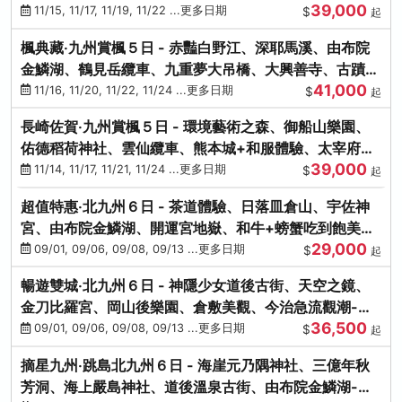
39,000
滿宮、竈門神社
11/15, 11/17, 11/19, 11/22 ...更多日期
$
起
楓典藏‧九州賞楓５日 - 赤豔白野江、深耶馬溪、由布院
金鱗湖、鶴見岳纜車、九重夢大吊橋、大興善寺、古蹟河
41,000
豚+和牛饗宴
11/16, 11/20, 11/22, 11/24 ...更多日期
$
起
長崎佐賀‧九州賞楓５日 - 環境藝術之森、御船山樂園、
佑德稻荷神社、雲仙纜車、熊本城+和服體驗、太宰府天
39,000
滿宮、光明禪寺
11/14, 11/17, 11/21, 11/24 ...更多日期
$
起
超值特惠‧北九州６日 - 茶道體驗、日落皿倉山、宇佐神
宮、由布院金鱗湖、開運宮地嶽、和牛+螃蟹吃到飽美
29,000
饌-台中出發
09/01, 09/06, 09/08, 09/13 ...更多日期
$
起
暢遊雙城‧北九州６日 - 神隱少女道後古街、天空之鏡、
金刀比羅宮、岡山後樂園、倉敷美觀、今治急流觀潮-台
36,500
中出發
09/01, 09/06, 09/08, 09/13 ...更多日期
$
起
摘星九州‧跳島北九州６日 - 海崖元乃隅神社、三億年秋
芳洞、海上嚴島神社、道後溫泉古街、由布院金鱗湖-台