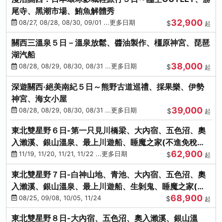
尾寺、黑潮市場、鮪魚解體秀
32,900
08/27, 08/28, 08/30, 09/01 ...更多日期
$
起
關西三溫泉５日－溫泉放鬆、醬油製作、橿原神宮、琵琶
湖汽船
38,000
08/28, 08/29, 08/30, 08/31 ...更多日期
$
起
深遊關西·絕美南紀５日～熊野古道巡禮、採果樂、伊勢
神宮、海女小屋
39,000
08/28, 08/29, 08/30, 08/31 ...更多日期
$
起
東北雙星野６日-第一只見川橋梁、大內宿、五色沼、奧
入瀨溪、銀山溫泉、最上川遊船、睡魔之家(不進免稅店)
62,900
(仙/青)
11/19, 11/20, 11/21, 11/22 ...更多日期
$
起
東北雙星野７日-白神山地、青池、大內宿、五色沼、奧
入瀨溪、銀山溫泉、最上川遊船、生剝鬼、睡魔之家(不
68,900
進免稅店)(仙/青)
08/25, 09/08, 10/05, 11/24
$
起
東北雙星野８日-大內宿、五色沼、奧入瀨溪、銀山溫