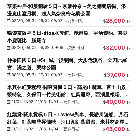
享樂神戶‧和服體驗５日～京阪神奈～魚之棚商店街、浪
漫嵐山渡月橋、超人氣奈良梅花鹿公園
28,000
08/30, 08/31, 09/01, 09/02 ...更多日期
$
起
暢遊京阪神５日-átoa水族館、琵琶湖、宇治遊船、奈良
小鹿斑比、勝尾寺
32,000
08/30, 09/01, 09/02, 09/06 ...更多日期
$
起
神采四國５日-松山城、後樂園、大步危溪谷、金刀比羅
宮、渦之道、栗林公園
37,000
08/30, 08/31, 09/01, 09/02 ...更多日期
$
起
米其林紅葉秘境‧關東賞楓５日 - 高尾山纜車、富士山景
觀特急、久保田一竹美術館、紅葉迴廊、西湖里根場、銀
49,000
杏大道
11/01, 11/02, 11/03, 11/04 ...更多日期
$
起
紅葉賞‧關東賞楓５日 - Laview列車、長瀞川遊船、月石
紅葉、紅葉峭壁昇仙峽、河口湖紅葉迴廊、米其林高尾
43,000
山、海鮮盛宴
11/01, 11/02, 11/03, 11/04 ...更多日期
$
起