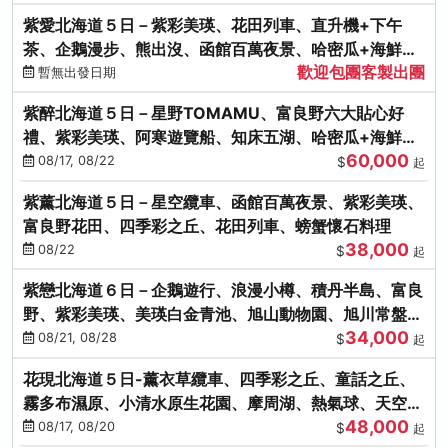
紫愛北海道５日－紫彩美瑛、花田列車、直升機+下午
茶、企鵝漫步、熊出沒、函館百萬夜景、哈密瓜+海鮮和
歡迎包團客製出團
牛八大螃蟹吃到飽
暫無出發日期
紫醉北海道５日－星野TOMAMU、富良野六大貼心好
禮、紫彩美瑛、阿寒遊覽船、知床五湖、哈密瓜+海鮮和
60,000
牛螃蟹吃到飽
08/17, 08/22
$
起
紫薰北海道５日－星空纜車、函館百萬夜景、紫彩美瑛、
富良野花田、四季彩之丘、花田列車、螃蟹懷石料理
38,000
08/22
$
起
紫戀北海道６日－企鵝遊行、浪漫小樽、積丹半島、富良
野、紫彩美瑛、美瑛白金青池、旭山動物園、旭川常盤旋
34,000
轉塔
08/21, 08/28
$
起
花現北海道５日-薰衣草纜車、四季彩之丘、童話之丘、
霧多布濕原、小清水原生花園、摩周湖、熱氣球、天空溫
48,000
泉SPA、螃蟹吃到飽
08/17, 08/20
$
起