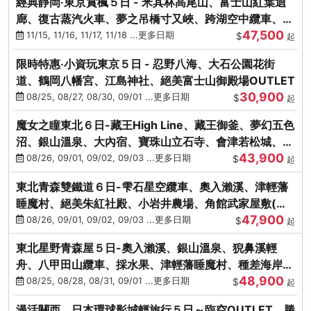
經典靜岡‧東京賞楓５日 - 米其林高尾山、富士山紅葉迴
廊、復古蒸汽火車、夢之吊橋寸又峽、跨湖空中纜車、抹
47,500
茶體驗、三溪園
11/15, 11/16, 11/17, 11/18 ...更多日期
$
起
限時特惠‧小資玩東京５日 - 忍野八海、大石公園花街
道、鶴岡八幡宮、江島神社、絕美富士山御殿場OUTLET
30,900
08/25, 08/27, 08/30, 09/01 ...更多日期
$
起
魔女之瞳東北６日-藏王High Line、藏王御釜、夢幻五色
沼、銀山溫泉、大內宿、寶珠山立石寺、會津若松城、燒
43,900
肉吃到飽
08/26, 09/01, 09/02, 09/03 ...更多日期
$
起
東北青森雙鐵道６日-雫石星空纜車、奧入瀨溪、津輕藩
睡魔村、絕美朱紅社殿、小岩井農場、角館武家屋敷(不
47,900
進免稅店)
08/26, 09/01, 09/02, 09/03 ...更多日期
$
起
東北星野青森屋５日-奧入瀨溪、銀山溫泉、猊鼻溪輕
舟、八甲田山纜車、採水果、津輕藩睡魔村、種差海岸、
48,900
法式料理(不進免稅店)
08/25, 08/28, 08/31, 09/01 ...更多日期
$
起
漫活關西．日本環球影城輕旅行５日～臨空OUTLET、勝