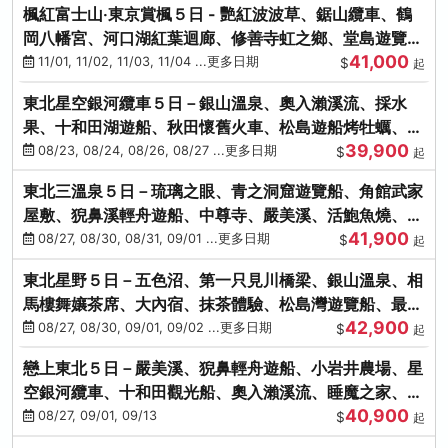
楓紅富士山‧東京賞楓５日 - 艷紅波波草、鋸山纜車、鶴
岡八幡宮、河口湖紅葉迴廊、修善寺虹之鄉、堂島遊覽
41,000
船、熱海梅園
11/01, 11/02, 11/03, 11/04 ...更多日期
$
起
東北星空銀河纜車５日－銀山溫泉、奧入瀨溪流、採水
果、十和田湖遊船、秋田懷舊火車、松島遊船烤牡蠣、嚴
39,900
美溪、螃蟹本家
08/23, 08/24, 08/26, 08/27 ...更多日期
$
起
東北三溫泉５日－琉璃之眼、青之洞窟遊覽船、角館武家
屋敷、猊鼻溪輕舟遊船、中尊寺、嚴美溪、活鮑魚燒、烤
41,900
牡蠣、握壽司體驗
08/27, 08/30, 08/31, 09/01 ...更多日期
$
起
東北星野５日－五色沼、第一只見川橋梁、銀山溫泉、相
馬樓舞孃茶席、大內宿、抹茶體驗、松島灣遊覽船、最上
42,900
川輕舟、螃蟹御膳
08/27, 08/30, 09/01, 09/02 ...更多日期
$
起
戀上東北５日－嚴美溪、猊鼻輕舟遊船、小岩井農場、星
空銀河纜車、十和田觀光船、奧入瀨溪流、睡魔之家、朱
40,900
紅社殿（仙台／青森）
08/27, 09/01, 09/13
$
起