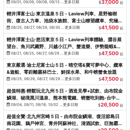
37,000
中出發
09/01, 09/06, 09/08, 09/13 ...更多日期
$
起
輕井澤富士山‧東京溫泉５日 - Laview列車、星野榆樹
街、復古人力車、池袋水族館、富士山瞭望纜車、究極海
41,500
鮮食放題
08/25, 08/27, 08/29, 08/30 ...更多日期
$
起
輕井澤富士山‧悠活東京５日 - Laview列車體驗、澀谷展
望台、角川武藏野、川越小江戶、蟹道樂、伊勢龍蝦&海
47,500
膽生魚片
08/21, 08/25, 08/27, 08/29 ...更多日期
$
起
東京嚴選‧迪士尼富士山５日 - 晴空塔&寶可夢中心、纜車
&遊船、零距離叢林巴士、鮮採水果、和牛螃蟹食放題
47,500
08/25, 08/26, 08/27, 08/29 ...更多日期
$
起
超值特惠‧輕鬆玩北九州５日 - 酒造見學+試飲、由布院金
鱗湖、秘境黑川溫泉、熊本熊電鐵、螃蟹吃到飽-台中出
26,500
發
09/04, 09/11, 09/18, 10/02 ...更多日期
$
起
超值全覽‧北九州宮崎５日 - 由布院金鱗湖、復活節島日
南花園、鵜戶神宮、青井阿蘇神社、清酒試飲、巨無霸熊