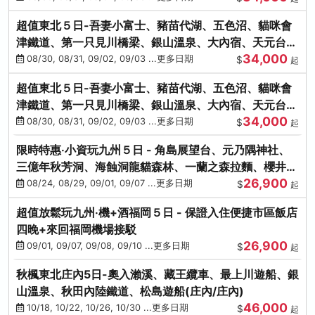
超值東北５日-吾妻小富士、豬苗代湖、五色沼、貓咪會
津鐵道、第一只見川橋梁、銀山溫泉、大內宿、天元台高
34,000
原纜車
08/30, 08/31, 09/02, 09/03 ...更多日期
$
起
超值東北５日-吾妻小富士、豬苗代湖、五色沼、貓咪會
津鐵道、第一只見川橋梁、銀山溫泉、大內宿、天元台高
34,000
原纜車
08/30, 08/31, 09/02, 09/03 ...更多日期
$
起
限時特惠‧小資玩九州５日 - 角島展望台、元乃隅神社、
三億年秋芳洞、海蝕洞龍貓森林、一蘭之森拉麵、櫻井二
26,900
見浦
08/24, 08/29, 09/01, 09/07 ...更多日期
$
起
超值放鬆玩九州‧機+酒福岡５日 - 保證入住便捷市區飯店
四晚+來回福岡機場接駁
26,900
09/01, 09/07, 09/08, 09/10 ...更多日期
$
起
秋楓東北庄內5日-奧入瀨溪、藏王纜車、最上川遊船、銀
山溫泉、秋田內陸鐵道、松島遊船(庄內/庄內)
46,000
10/18, 10/22, 10/26, 10/30 ...更多日期
$
起