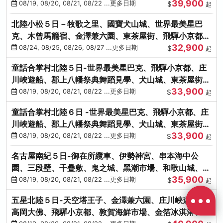
39,900
花之里絢爛花海
08/19, 08/20, 08/21, 08/22 ...更多日期
$
起
北陸小松５日－牧歌之里、國寶犬山城、世界最美星巴
克、木曾馬籠宿、金澤兼六園、東茶屋街、飛驒小京都、
32,900
白川鄉合掌村
08/24, 08/25, 08/26, 08/27 ...更多日期
$
起
童話合掌村北陸５日-世界最美星巴克、飛驒小京都、庄
川峽遊船、郡上八幡祭典舞蹈見學、犬山城、東茶屋街、
33,900
松葉蟹、金箔冰淇淋
08/19, 08/20, 08/21, 08/22 ...更多日期
$
起
童話合掌村北陸６日 -世界最美星巴克、飛驒小京都、庄
川峽遊船、郡上八幡祭典舞蹈見學、犬山城、東茶屋街、
33,900
松葉蟹、金箔冰淇淋
08/19, 08/20, 08/21, 08/22 ...更多日期
$
起
名古屋南紀５日-御在所纜車、伊勢神宮、串本海中公
園、三段壁、千疊敷、鬼之城、黑潮市場、和歌山城、伊
35,900
勢龍蝦溫泉
08/19, 08/20, 08/21, 08/22 ...更多日期
$
起
五星北陸５日-天空塔王子、金澤兼六園、庄川峽遊船、
高岡大佛、飛驒小京都、敦賀海鮮市場、金箔冰淇淋、鰻