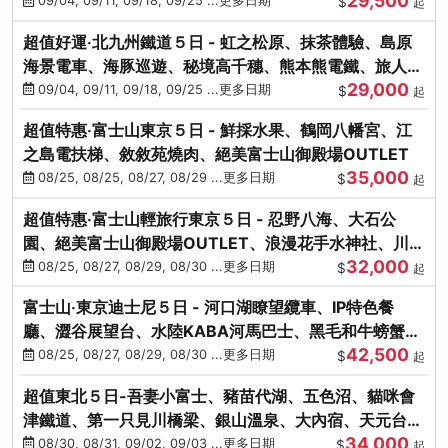
29,500
本熊-台中出發
09/04, 09/11, 09/18, 09/25 ...更多日期
$
起
超值好運‧北九州鐵道５日 - 虹之松原、抹茶體驗、島原
海景電車、海豚巡遊、秘境高千穗、熊本熊電鐵、旅人觀
29,000
光列車-台中出發
09/04, 09/11, 09/18, 09/25 ...更多日期
$
起
超值特惠‧富士山東京５日 - 鮮採水果、鶴岡八幡宮、江
之島電扶梯、敘敘苑燒肉、絕美富士山御殿場OUTLET
35,000
08/25, 08/25, 08/27, 08/29 ...更多日期
$
起
超值特惠‧富士山輕旅行東京５日 - 忍野八海、大石公
園、絕美富士山御殿場OUTLET、浪漫花手水神社、川越
32,000
小江戶
08/25, 08/27, 08/29, 08/30 ...更多日期
$
起
富士山‧東京迪士尼５日 - 河口湖瞭望纜車、IP特色餐
廳、澀谷展望台、水陸KABA河馬巴士、黑毛和牛螃蟹美
42,500
饌、季節採果
08/25, 08/27, 08/29, 08/30 ...更多日期
$
起
超值東北５日-吾妻小富士、豬苗代湖、五色沼、貓咪會
津鐵道、第一只見川橋梁、銀山溫泉、大內宿、天元台高
34,000
原纜車
08/30, 08/31, 09/02, 09/03 ...更多日期
$
起