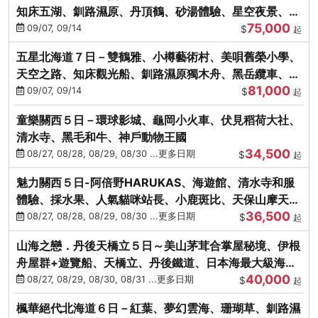
知床五湖、釧路濕原、丹頂鶴、砂湯體驗、星空夜景、洞
75,000
爺花火、螃蟹懷石料理
09/07, 09/14
$
起
五星北海道７日－雙鶴雅、小樽藝術村、美唄舊榮小學、
天空之路、知床觀光船、釧路濕原獨木舟、黑岳纜車、流
81,000
冰硝子館DIY玻璃杯
09/07, 09/14
$
起
童樂關西５日－環球影城、龜岡小火車、伏見稻荷大社、
清水寺、黑毛和牛、神戶動物王國
34,500
08/27, 08/28, 08/29, 08/30 ...更多日期
$
起
魅力關西５日-阿倍野HARUKAS、海遊館、清水寺和服
體驗、採水果、人氣貓咪站長、小鹿斑比、天保山摩天
36,500
輪、水上巴士
08/27, 08/28, 08/29, 08/30 ...更多日期
$
起
山海之戀．丹後天橋立５日～美山茅茸合掌屋秘境、伊根
舟屋群+遊覽船、天橋立、丹後鐵道、日本海最大級海鮮
40,000
市場
08/27, 08/29, 08/30, 08/31 ...更多日期
$
起
楓華絕代北海道６日－紅葉、夢幻雲海、珊瑚草、釧路濕