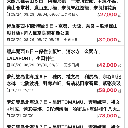
大阪京都美山５日－兩晚京都、宇治川遊船、花見小路、
美山合掌村、嵐山渡月橋、奈良朱紅燈籠、奈良梅花鹿、
27,000
流水瀑布電扶梯
08/24, 08/28, 09/04, 09/07 ...更多日期
$
起
輕旅關西‧和服體驗５日～京都、大阪、奈良～浪漫嵐山
渡月橋+超人氣奈良梅花鹿公園
30,000
08/24, 08/26, 08/27, 08/28 ...更多日期
$
起
經典關西５日～保住京阪神、清水寺、金閣寺、
LALAPORT、生田神社
42,000
08/28, 08/29, 08/30, 08/31 ...更多日期
$
起
夢幻雙島北海道６日－稚內、禮文島、利尻島、宗谷岬紀
念碑、北防波堤、野寒布岬、留萌花田家番屋、紫彩美瑛
58,000
08/31, 09/07
$
起
夢幻雙島北海道７日－星野TOMAMU、雲海纜車、禮文
+利尻、紫彩美瑛、DIY剝海膽、哈密瓜+海鮮和牛八大螃
78,000
蟹吃到飽
08/21, 09/06
$
起
夢幻雙島北海道７日－星野TOMAMU、雲海纜車、禮文