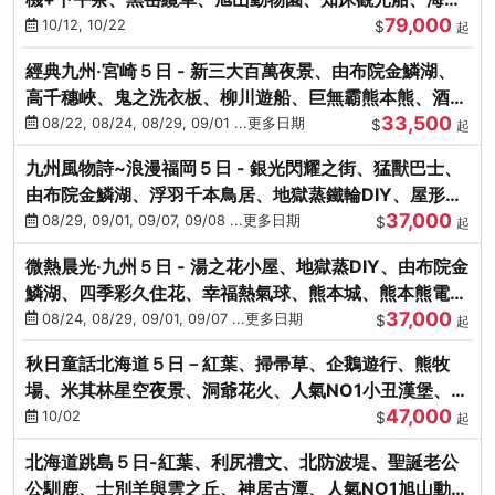
79,000
涮涮鍋(不進免稅店)
10/12, 10/22
$
起
經典九州‧宮崎５日 - 新三大百萬夜景、由布院金鱗湖、
高千穗峽、鬼之洗衣板、柳川遊船、巨無霸熊本熊、酒造
33,500
見學試飲
08/22, 08/24, 08/29, 09/01 ...更多日期
$
起
九州風物詩~浪漫福岡５日 - 銀光閃耀之街、猛獸巴士、
由布院金鱗湖、浮羽千本鳥居、地獄蒸鐵輪DIY、屋形船
37,000
晚宴、鸕鶿捕魚
08/29, 09/01, 09/07, 09/08 ...更多日期
$
起
微熱晨光‧九州５日 - 湯之花小屋、地獄蒸DIY、由布院金
鱗湖、四季彩久住花、幸福熱氣球、熊本城、熊本熊電
37,000
鐵、螃蟹吃到飽
08/24, 08/29, 09/01, 09/07 ...更多日期
$
起
秋日童話北海道５日－紅葉、掃帚草、企鵝遊行、熊牧
場、米其林星空夜景、洞爺花火、人氣NO1小丑漢堡、螃
47,000
蟹放題(千/函)
10/02
$
起
北海道跳島５日-紅葉、利尻禮文、北防波堤、聖誕老公
公馴鹿、士別羊與雲之丘、神居古潭、人氣NO1旭山動物