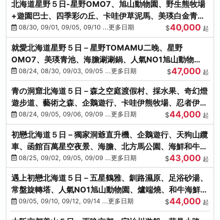
北海道星野５日-星野OMO7、旭山動物園、野生熊牧場
+遊園巴士、四季彩の丘、卡哇伊草泥馬、美瑛白金青
40,000
池、螃蟹吃到飽
08/30, 09/01, 09/05, 09/10 ...更多日期
$
起
就愛北海道星野５日－星野TOMAMU二晚、星野
OMO7、美瑛青池、海膽涮涮鍋、人氣NO1旭山動物
47,000
園、海鮮和牛螃蟹吃到飽
08/24, 08/30, 09/03, 09/05 ...更多日期
$
起
青の洞窟北海道５日－森之空庭渡假村、採水果、奇幻燈
遊步道、藝術之森、企鵝遊行、卡哇伊熊牧場、忍者伊達
44,000
時代村、螃蟹吃到飽
08/24, 09/05, 09/06, 09/09 ...更多日期
$
起
初戀北海道５日－獨家洞爺直升機、企鵝遊行、天狗山纜
車、函館百萬星空夜景、海膽、北方馬公園、海鮮和牛螃
43,000
蟹吃到飽
08/25, 09/02, 09/05, 09/09 ...更多日期
$
起
遇上初戀北海道５日－五星鶴雅、釧路濕原、足浴砂湯、
常盤旋轉塔、人氣NO1旭山動物園、爐端燒、和牛海鮮螃
44,000
蟹吃到飽
09/05, 09/10, 09/12, 09/14 ...更多日期
$
起