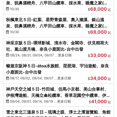
泉、猊鼻溪輕舟、八甲田山纜車、採水果、睡魔之家(不
68,000
進免稅店)
10/30
$
起
秋楓東北５日-紅葉、星野青森屋、奧入瀨溪、銀山溫
泉、猊鼻溪輕舟、八甲田山纜車、採水果、睡魔之家(不
68,000
進免稅店)
10/30
$
起
神采京阪５日-環球影城、清水寺、金閣寺、伏見稻荷大
社、嵐山渡月橋、奈良小鹿斑比-台中出發
33,000
08/24, 08/31, 09/04, 09/07 ...更多日期
$
起
暢遊京阪神５日-átoa水族館、琵琶湖、宇治遊船、奈良
小鹿斑比-台中出發
34,000
08/17, 09/02, 09/04, 09/07 ...更多日期
$
起
神戶天空之城５日-竹田城、但馬小京都、美山合掌村、
伊根灣遊船、天橋立傘松纜車、香草花園空中纜車、伊勢
41,000
龍蝦-台中出發
09/04, 09/07, 09/14, 09/19 ...更多日期
$
起
雪之東北三溫泉５日－琉璃之眼、淨土之濱遊覽船、角館