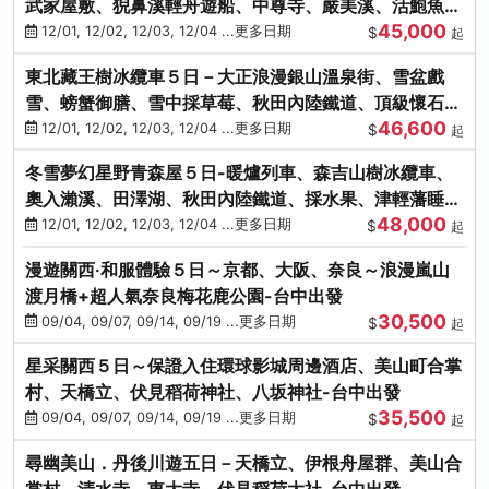
武家屋敷、猊鼻溪輕舟遊船、中尊寺、嚴美溪、活鮑魚
45,000
燒、烤牡蠣、握壽司體驗
12/01, 12/02, 12/03, 12/04 ...更多日期
$
起
東北藏王樹冰纜車５日－大正浪漫銀山溫泉街、雪盆戲
雪、螃蟹御膳、雪中採草莓、秋田內陸鐵道、頂級懷石料
46,600
理、松島遊船
12/01, 12/02, 12/03, 12/04 ...更多日期
$
起
冬雪夢幻星野青森屋５日-暖爐列車、森吉山樹冰纜車、
奧入瀨溪、田澤湖、秋田內陸鐵道、採水果、津輕藩睡魔
48,000
村(不進免稅店)
12/01, 12/02, 12/03, 12/04 ...更多日期
$
起
漫遊關西‧和服體驗５日～京都、大阪、奈良～浪漫嵐山
渡月橋+超人氣奈良梅花鹿公園-台中出發
30,500
09/04, 09/07, 09/14, 09/19 ...更多日期
$
起
星采關西５日～保證入住環球影城周邊酒店、美山町合掌
村、天橋立、伏見稻荷神社、八坂神社-台中出發
35,500
09/04, 09/07, 09/14, 09/19 ...更多日期
$
起
尋幽美山．丹後川遊五日－天橋立、伊根舟屋群、美山合
掌村、清水寺、東大寺、伏見稻荷大社-台中出發