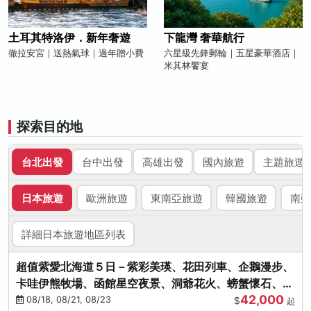
土耳其特洛伊．新年奢遊
下龍灣 奢華航行
徹拉安宮｜送熱氣球｜過年贈小費
六星級先鋒郵輪｜五星豪華酒店｜
米其林饗宴
探索目的地
台北出發
台中出發
高雄出發
國內旅遊
主題旅遊
日本旅遊
歐洲旅遊
東南亞旅遊
韓國旅遊
南亞
詳細日本旅遊地區列表
超值紫愛北海道５日－紫彩美瑛、花田列車、企鵝漫步、
卡哇伊熊牧場、函館星空夜景、洞爺花火、螃蟹懷石、啤
42,000
酒暢飲
08/18, 08/21, 08/23
$
起