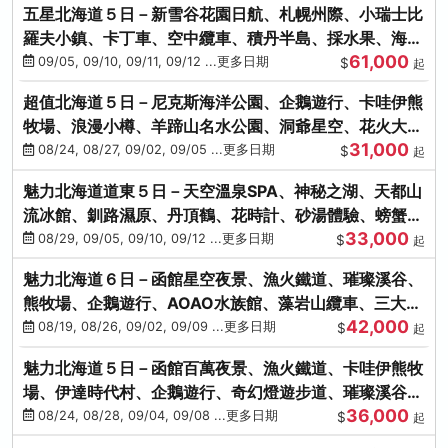
五星北海道５日－新雪谷花園日航、札幌州際、小瑞士比
羅夫小鎮、卡丁車、空中纜車、積丹半島、採水果、海鮮
61,000
和牛螃蟹放題
09/05, 09/10, 09/11, 09/12 ...更多日期
$
起
超值北海道５日－尼克斯海洋公園、企鵝遊行、卡哇伊熊
牧場、浪漫小樽、羊蹄山名水公園、洞爺星空、花火大
31,000
會、螃蟹懷石料理
08/24, 08/27, 09/02, 09/05 ...更多日期
$
起
魅力北海道道東５日－天空溫泉SPA、神秘之湖、天都山
流冰館、釧路濕原、丹頂鶴、花時計、砂湯體驗、螃蟹吃
33,000
到飽
08/29, 09/05, 09/10, 09/12 ...更多日期
$
起
魅力北海道６日－函館星空夜景、漁火鐵道、璀璨溪谷、
熊牧場、企鵝遊行、AOAO水族館、藻岩山纜車、三大螃
42,000
蟹吃到飽
08/19, 08/26, 09/02, 09/09 ...更多日期
$
起
魅力北海道５日－函館百萬夜景、漁火鐵道、卡哇伊熊牧
場、伊達時代村、企鵝遊行、奇幻燈遊步道、璀璨溪谷、
36,000
人氣NO1小丑漢堡
08/24, 08/28, 09/04, 09/08 ...更多日期
$
起