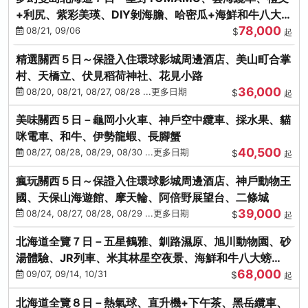
+利尻、紫彩美瑛、DIY剝海膽、哈密瓜+海鮮和牛八大螃
78,000
蟹吃到飽
08/21, 09/06
$
起
精選關西５日～保證入住環球影城周邊酒店、美山町合掌
村、天橋立、伏見稻荷神社、花見小路
36,000
08/20, 08/21, 08/27, 08/28 ...更多日期
$
起
美味關西５日－龜岡小火車、神戶空中纜車、採水果、貓
咪電車、和牛、伊勢龍蝦、長腳蟹
40,500
08/27, 08/28, 08/29, 08/30 ...更多日期
$
起
瘋玩關西５日～保證入住環球影城周邊酒店、神戶動物王
國、天保山海遊館、摩天輪、阿倍野展望台、二條城
39,000
08/24, 08/27, 08/28, 08/29 ...更多日期
$
起
北海道全覽７日－五星鶴雅、釧路濕原、旭川動物園、砂
湯體驗、JR列車、米其林星空夜景、海鮮和牛八大螃
68,000
蟹、卡哇依熊牧場
09/07, 09/14, 10/31
$
起
北海道全覽８日－熱氣球、直升機+下午茶、黑岳纜車、