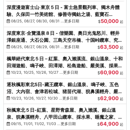
深度漫遊富士山‧東京５日 - 富士急景觀列車、獨木舟體
驗、久保田一竹美術館、修善寺獨鈷之湯、藍寶石
50,000
SAPHIR踴子號
08/25, 08/27, 08/30, 08/31 ...更多日期
$
起
深度東京‧全覽溫泉８日 - 偕樂園、奧日光鬼怒川、輕井
澤銀座通、大石公園、三島天空吊橋、十国峠纜車、究極
63,500
海鮮食べ放題
08/25, 08/27, 08/29, 08/31 ...更多日期
$
起
楓華絕代東北５日－紅葉、奧入瀨溪流、銀山溫泉、十和
田湖遊船、鳴子峽、田澤湖、松島遊船、嚴美溪、採果烤
60,900
牡蠣
10/23, 10/25, 10/26, 10/27 ...更多日期
$
起
逐秋楓彩東北5日-藏王纜車、銀山溫泉、鳴子峽、五色
沼、大內宿、會津若松城、猪苗代湖、猊鼻溪輕舟、嚴美
62,900
溪、松島海灣遊船
10/23, 10/26, 10/27, 10/30 ...更多日期
$
起
秋楓東北５日-紅葉、星野青森屋、奧入瀨溪、銀山溫
泉、猊鼻溪輕舟、八甲田山纜車、採水果、睡魔之家、法
64,900
式料理(不進免稅店)
09/15, 11/01, 11/02, 11/03 ...更多日期
$
起