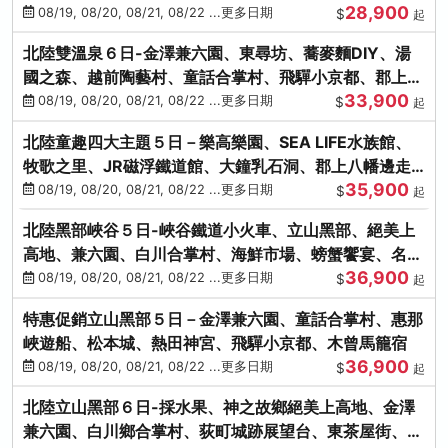
28,900
街、下呂溫泉
08/19, 08/20, 08/21, 08/22 ...更多日期
$
起
北陸雙溫泉６日-金澤兼六園、東尋坊、蕎麥麵DIY、湯
國之森、越前陶藝村、童話合掌村、飛驒小京都、郡上八
33,900
幡
08/19, 08/20, 08/21, 08/22 ...更多日期
$
起
北陸童趣四大主題５日－樂高樂園、SEA LIFE水族館、
牧歌之里、JR磁浮鐵道館、大鐘乳石洞、郡上八幡邊走
35,900
邊吃
08/19, 08/20, 08/21, 08/22 ...更多日期
$
起
北陸黑部峽谷５日-峽谷鐵道小火車、立山黑部、絕美上
高地、兼六園、白川合掌村、海鮮市場、螃蟹饗宴、名湯
36,900
雙溫泉
08/19, 08/20, 08/21, 08/22 ...更多日期
$
起
特惠促銷立山黑部５日－金澤兼六園、童話合掌村、惠那
峽遊船、松本城、熱田神宮、飛驒小京都、木曾馬籠宿
36,900
08/19, 08/20, 08/21, 08/22 ...更多日期
$
起
北陸立山黑部６日-採水果、神之故鄉絕美上高地、金澤
兼六園、白川鄉合掌村、荻町城跡展望台、東茶屋街、名