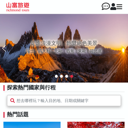
走進浪漫文明，飽覽絕色美景
瑞士｜義大利｜北歐｜西葡 | 東歐 | 荷比盧
探索熱門國家與行程
想去哪裡玩？輸入目的地、日期或關鍵字
熱門話題