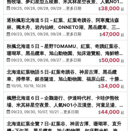
熊牧場、夢幻星型五稜廓、米其林星空夜景、人氣NO1小
38,000
丑漢堡、洞爺花火
09/25, 09/26, 09/28, 09/29 ...更多日期
$
起
逐秋楓彩北海道５日－紅葉、紅葉奇蹟谷、阿寒魔法森
林、獨木舟、岩內仙峽、ONNETO湖、黑岳纜車、三國
47,000
峠、豐平峽、螃蟹溫泉
09/23, 09/25, 09/26, 09/28 ...更多日期
$
起
秋楓北海道５日－星野TOMAMU、紅葉、奇蹟紅葉谷、
珊瑚草、黑岳纜車、旭山動物園、知床遊覽船、海鮮螃蟹
50,000
和牛吃到飽
09/23, 09/25, 09/26, 09/27 ...更多日期
$
起
北海道紅葉物語５日-紅葉奇蹟谷、神居古潭、黑岳纜
車、掃帚草、銀杏隧道、旭山動物園、福原山莊、十勝牧
34,000
場、冰的美術館
10/05, 10/19, 10/26
$
起
楓戀北海道６日－企鵝遊行、伊達時代村、卡哇伊熊牧
場、米其林星空夜景、人氣NO1小丑漢堡、河童足湯、奇
44,000
幻燈遊步道、洞爺花火
09/23, 09/30, 10/07, 10/21 ...更多日期
$
起
北海道紅葉全覽７日-紅葉谷、神居古潭、珊瑚草、直升
機+下午茶、黑岳纜車、旭山動物園、知床觀光船、海膽