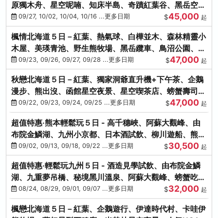
原獨木舟、星空呢喃、知床半島、奇蹟紅葉谷、黑岳空中
45,000
纜車、旭山動物園
09/27, 10/02, 10/04, 10/16 ...更多日期
$
起
楓情北海道５日－紅葉、熱氣球、白樺並木、森林精靈小
木屋、美瑛青池、野生熊牧場、黑岳纜車、鳥沼公園、紅
47,000
葉奇蹟谷、螃蟹吃到飽
09/23, 09/26, 09/27, 09/28 ...更多日期
$
起
秋戀北海道５日－紅葉、獨家洞爺直升機+下午茶、企鵝
漫步、熊出沒、函館星空夜景、星空喫茶店、螃蟹壽司、
47,000
海膽、三大螃蟹放題
09/22, 09/23, 09/24, 09/25 ...更多日期
$
起
超值特惠‧熊本輕鬆玩５日 - 高千穗峽、阿蘇大觀峰、由
布院金鱗湖、九州小京都、日本酒試飲、柳川遊船、熊本
30,500
城、熊本AEON
09/02, 09/13, 09/18, 09/22 ...更多日期
$
起
超值特惠‧輕鬆玩九州５日 - 酒造見學試飲、由布院金鱗
湖、九重夢吊橋、秘境黑川溫泉、阿蘇大觀峰、螃蟹吃到
32,000
飽
08/24, 08/29, 09/01, 09/07 ...更多日期
$
起
楓戀北海道５日－紅葉、企鵝遊行、伊達時代村、卡哇伊