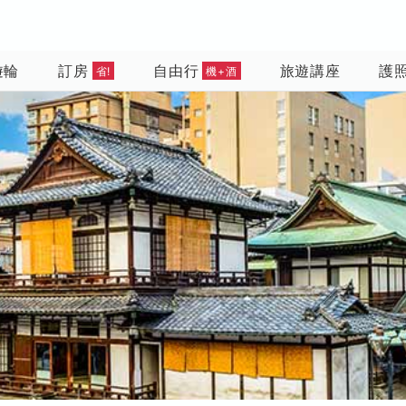
遊輪
訂房
自由行
旅遊講座
護
省!
機+酒