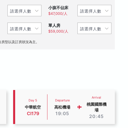
小孩不佔床
$47,000/人
單人房
$59,000/人
售房型以及訂房狀況為主。
Arrival
Day 5
Departure
桃園國際機
中華航空
高松機場
場
CI179
19:05
20:45