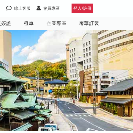
線上客服
會員專區
登入/註冊
照簽證
租車
企業專區
奢華訂製