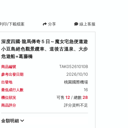
列印/下載檔案
分享
線上客服
深度四國‧龍馬傳奇５日～魔女宅急便遨遊
小豆島絕色觀景纜車、道後古溫泉、大步
危遊船+葛藤橋
TAK05261010B
商品編號
2026/10/10
參考出發日期
桃園國際機場
出發地
2026/10/18 (日)
2026/10/20 (二)
2026/10/21 (三
16
最低成行人數
可售名額: 15
可售名額: 12
可售名額: 14
可售
12
/ 總數
28
機位狀況
售價: NT$ 43,900
售價: NT$ 43,900
售價: NT$ 49,000
評分資料不足
商品評分
金額明細