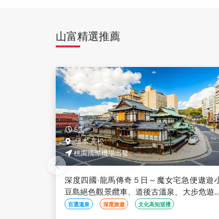
山富精選推薦
5天
日本 高松
桃園國際機場出發
急便遨遊小
深度四國‧龍馬傳奇５日～魔女宅急便遨遊
大步危遊船
豆島絕色觀景纜車、道後古溫泉、大步危遊
+葛藤橋
百選溫泉
深度旅遊
文化高知巡禮