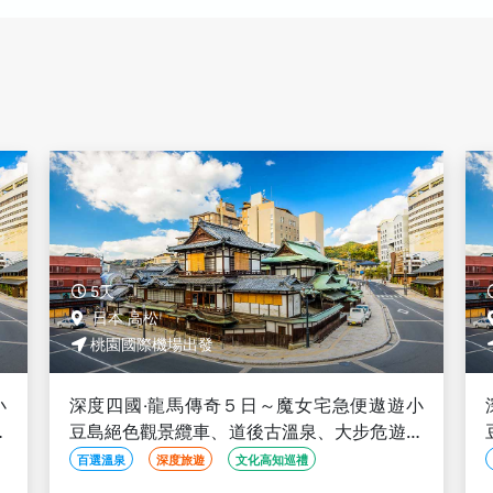
5天
日本 高松
桃園國際機場出發
小
深度四國‧龍馬傳奇５日～魔女宅急便遨遊小
船
豆島絕色觀景纜車、道後古溫泉、大步危遊船
+葛藤橋
百選溫泉
深度旅遊
文化高知巡禮