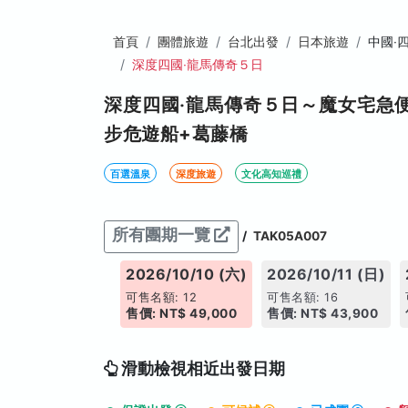
首頁
團體旅遊
台北出發
日本旅遊
中國‧
深度四國‧龍馬傳奇５日
深度四國‧龍馬傳奇５日～魔女宅急
步危遊船+葛藤橋
百選溫泉
深度旅遊
文化高知巡禮
所有團期一覽
/
TAK05A007
026/10/07 (三)
2026/10/10 (六)
2026/10/11 (日)
售名額: 17
可售名額: 12
可售名額: 16
: NT$ 49,000
售價: NT$ 49,000
售價: NT$ 43,900
搶手日期
滑動檢視相近出發日期