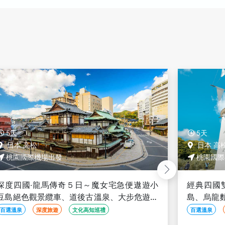
5天
5天
日本 高松
日本 高
桃園國際機場出發
桃園國際
經典四國雙溫泉悠活５日－栗林公園、小豆
深度四國
島、烏龍麵學校DIY、金刀比羅宮、絕美溪谷
豆島絕色
寒霞溪、雙纜車、大步危遊船
+葛藤橋
百選溫泉
魔女宅急便
烏龍麵DIY
百選溫泉