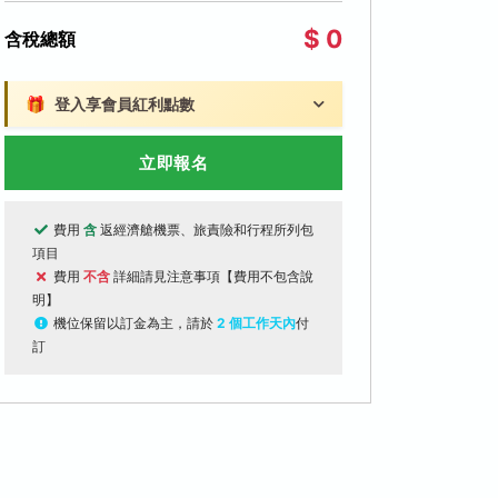
$ 0
含稅總額
🎁
登入享會員紅利點數
立即報名
費用
含
返經濟艙機票、旅責險和行程所列包
項目
費用
不含
詳細請見注意事項【費用不包含說
明】
機位保留以訂金為主，請於
2 個工作天內
付
訂