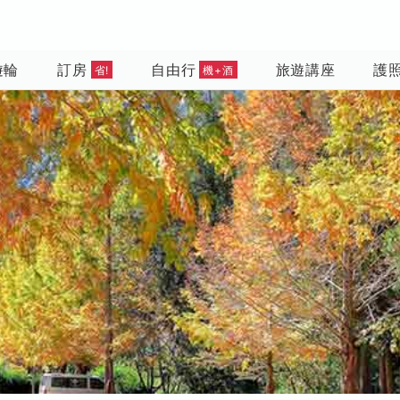
遊輪
訂房
自由行
旅遊講座
護
省!
機+酒