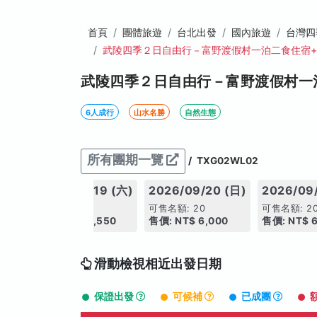
首頁
團體旅遊
台北出發
國內旅遊
台灣四
武陵四季２日自由行－富野渡假村一泊二食住宿
武陵四季２日自由行－富野渡假村一
6人成行
山水名勝
自然生態
所有團期一覽
/
TXG02WL02
 (五)
2026/09/19 (六)
2026/09/20 (日)
2026/09
可售名額: 20
可售名額: 20
可售名額: 2
0
售價: NT$ 6,550
售價: NT$ 6,000
售價: NT$ 
滑動檢視相近出發日期
保證出發
可候補
已成團