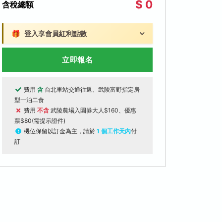
$ 0
含稅總額
🎁
登入享會員紅利點數
立即報名
費用
含
台北車站交通往返、武陵富野指定房
型一泊二食
費用
不含
武陵農場入園券大人$160、優惠
票$80(需提示證件)
機位保留以訂金為主，請於
1 個工作天內
付
訂