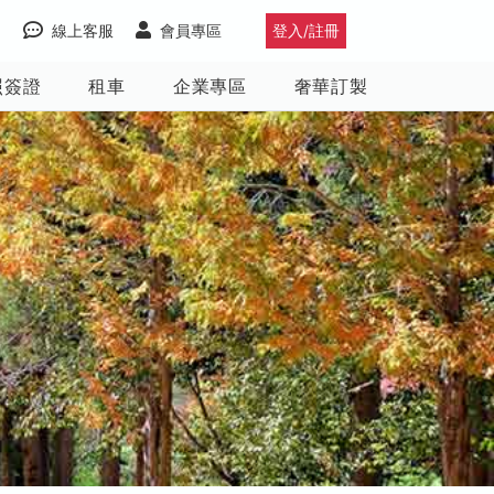
線上客服
會員專區
登入/註冊
照簽證
租車
企業專區
奢華訂製