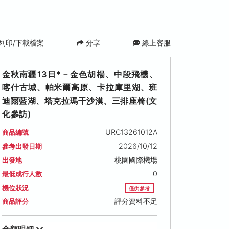
列印/下載檔案
分享
線上客服
金秋南疆13日*－金色胡楊、中段飛機、
喀什古城、帕米爾高原、卡拉庫里湖、班
迪爾藍湖、塔克拉瑪干沙漠、三排座椅(文
化參訪)
URC13261012A
商品編號
2026/10/12
參考出發日期
2026/10/23 (五)
桃園國際機場
出發地
僅供參考
0
最低成行人數
售價: NT$ 94,800
日期
今日推薦
搶手日期
機位狀況
僅供參考
評分資料不足
商品評分