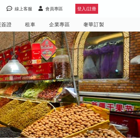
線上客服
會員專區
登入/註冊
照簽證
租車
企業專區
奢華訂製