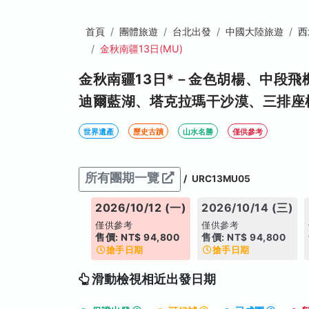
首頁
團體旅遊
台北出發
中國大陸旅遊
西
金秋南疆13日(MU)
金秋南疆13日*－金色胡楊、中段
迪爾藍湖、塔克拉瑪干沙漠、三排座椅
世界遺產
歷史古蹟
山水名勝
僅供參考
所有團期一覽
/
URC13MU05
2026/10/12 (一)
2026/10/14 (三)
僅供參考
僅供參考
售價: NT$ 94,800
售價: NT$ 94,800
搶手日期
搶手日期
滑動檢視相近出發日期