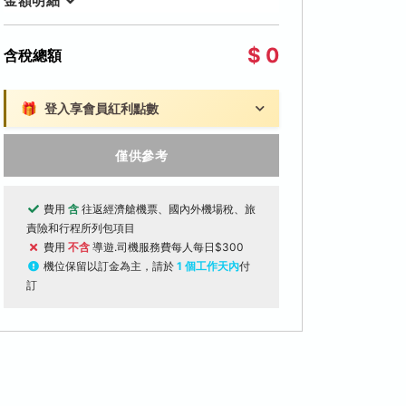
金額明細
$ 0
含稅總額
🎁
登入享會員紅利點數
僅供參考
費用
含
往返經濟艙機票、國內外機場稅、旅
責險和行程所列包項目
費用
不含
導遊.司機服務費每人每日$300
機位保留以訂金為主，請於
1 個工作天內
付
訂