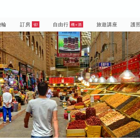
遊輪
訂房
自由行
旅遊講座
護
省!
機+酒