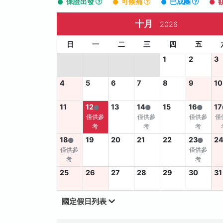
保證出發
可候補
已成團
十月
2026
日
一
二
三
四
五
1
2
3
4
5
6
7
8
9
10
11
12
13
14
15
16
17
僅供參
僅供參
僅供參
僅
考
考
考
18
19
20
21
22
23
2
僅供參
僅供參
考
考
25
26
27
28
29
30
31
國定假日列表